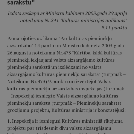
sarakstu"
Izdots saskaņā ar Ministru kabineta 2003.gada 29.aprīļa
noteikumu Nr.241 "Kultūras ministrijas nolikums"
9.11.punktu
Pamatojoties uz likuma "Par kultūras pieminekļu
aizsardzību" 14.pantu un Ministru kabineta 2003.gada
26.augusta noteikumu Nr.473 "Kārtība, kādā kultūras
pieminekļi iekļaujami valsts aizsargājamo kultūras
pieminekļu sarakstā un izslēdzami no valsts
aizsargājamo kultūras pieminekļu saraksta" (turpmāk –
Noteikumi Nr.473) 9.punktu un izvērtējot Valsts
kultūras pieminekļu aizsardzības inspekcijas (turpmāk
– Inspekcija) iesniegto Valsts aizsargājamo kultūras
pieminekļu saraksta (turpmāk – Pieminekļu saraksts)
grozījumu projektu, Kultūras ministrija ir konstatējusi:
1. Inspekcija ir iesniegusi Kultūras ministrijā rīkojuma
projektu par trīsdesmit divu valsts aizsargājamu