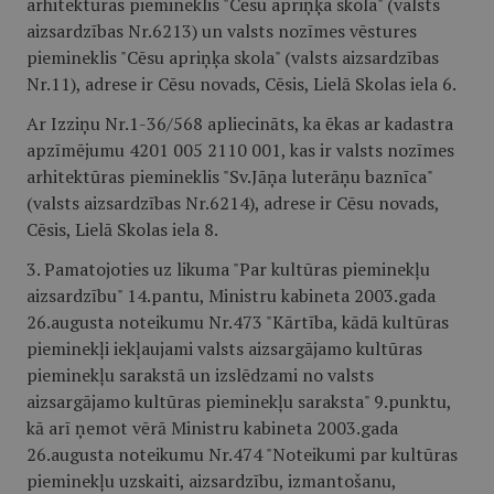
arhitektūras piemineklis "Cēsu apriņķa skola" (valsts
aizsardzības Nr.6213) un valsts nozīmes vēstures
piemineklis "Cēsu apriņķa skola" (valsts aizsardzības
Nr.11), adrese ir Cēsu novads, Cēsis, Lielā Skolas iela 6.
Ar Izziņu Nr.1-36/568 apliecināts, ka ēkas ar kadastra
apzīmējumu 4201 005 2110 001, kas ir valsts nozīmes
arhitektūras piemineklis "Sv.Jāņa luterāņu baznīca"
(valsts aizsardzības Nr.6214), adrese ir Cēsu novads,
Cēsis, Lielā Skolas iela 8.
3. Pamatojoties uz likuma "Par kultūras pieminekļu
aizsardzību" 14.pantu, Ministru kabineta 2003.gada
26.augusta noteikumu Nr.473 "Kārtība, kādā kultūras
pieminekļi iekļaujami valsts aizsargājamo kultūras
pieminekļu sarakstā un izslēdzami no valsts
aizsargājamo kultūras pieminekļu saraksta" 9.punktu,
kā arī ņemot vērā Ministru kabineta 2003.gada
26.augusta noteikumu Nr.474 "Noteikumi par kultūras
pieminekļu uzskaiti, aizsardzību, izmantošanu,