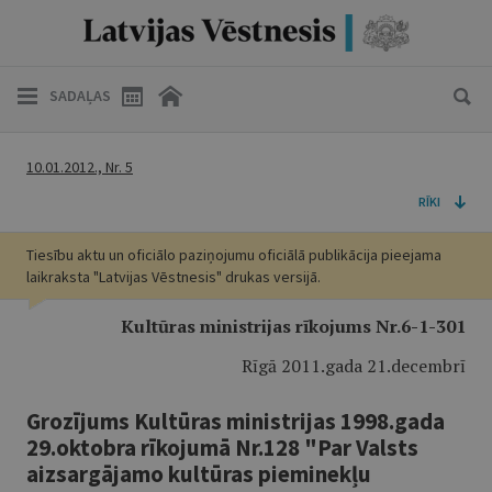
SADAĻAS
10.01.2012., Nr. 5
RĪKI
Tiesību aktu un oficiālo paziņojumu oficiālā publikācija pieejama
laikraksta "Latvijas Vēstnesis" drukas versijā.
Kultūras ministrijas rīkojums Nr.6-1-301
Rīgā 2011.gada 21.decembrī
Grozījums Kultūras ministrijas 1998.gada
29.oktobra rīkojumā Nr.128 "Par Valsts
aizsargājamo kultūras pieminekļu