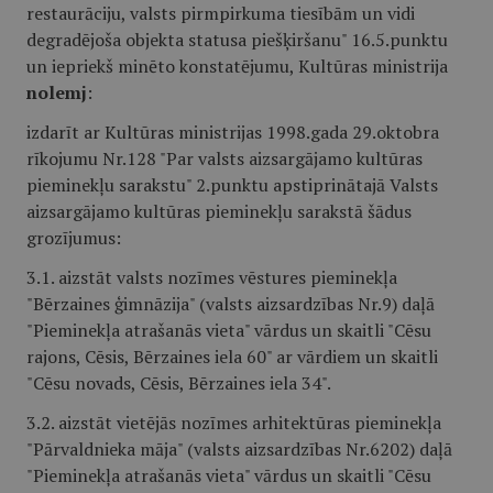
restaurāciju, valsts pirmpirkuma tiesībām un vidi
degradējoša objekta statusa piešķiršanu" 16.5.punktu
un iepriekš minēto konstatējumu, Kultūras ministrija
nolemj
:
izdarīt ar Kultūras ministrijas 1998.gada 29.oktobra
rīkojumu Nr.128 "Par valsts aizsargājamo kultūras
pieminekļu sarakstu" 2.punktu apstiprinātajā Valsts
aizsargājamo kultūras pieminekļu sarakstā šādus
grozījumus:
3.1. aizstāt valsts nozīmes vēstures pieminekļa
"Bērzaines ģimnāzija" (valsts aizsardzības Nr.9) daļā
"Pieminekļa atrašanās vieta" vārdus un skaitli "Cēsu
rajons, Cēsis, Bērzaines iela 60" ar vārdiem un skaitli
"Cēsu novads, Cēsis, Bērzaines iela 34".
3.2. aizstāt vietējās nozīmes arhitektūras pieminekļa
"Pārvaldnieka māja" (valsts aizsardzības Nr.6202) daļā
"Pieminekļa atrašanās vieta" vārdus un skaitli "Cēsu