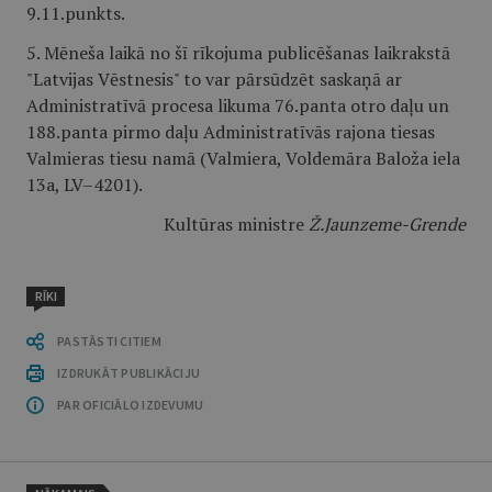
9.11.punkts.
5. Mēneša laikā no šī rīkojuma publicēšanas laikrakstā
"Latvijas Vēstnesis" to var pārsūdzēt saskaņā ar
Administratīvā procesa likuma 76.panta otro daļu un
188.panta pirmo daļu Administratīvās rajona tiesas
Valmieras tiesu namā (Valmiera, Voldemāra Baloža iela
13a, LV–4201).
Kultūras ministre
Ž.Jaunzeme-Grende
RĪKI
PASTĀSTI CITIEM
IZDRUKĀT PUBLIKĀCIJU
PAR OFICIĀLO IZDEVUMU