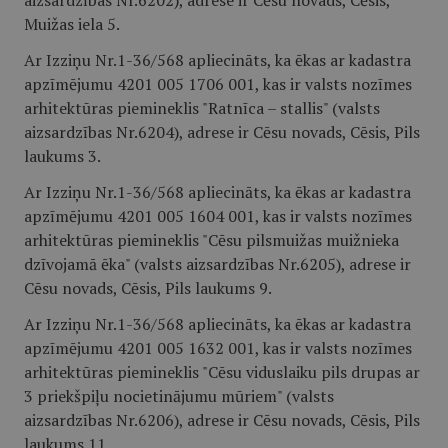
aizsardzības Nr.6202), adrese ir Cēsu novads, Cēsis,
Muižas iela 5.
Ar Izziņu Nr.1-36/568 apliecināts, ka ēkas ar kadastra
apzīmējumu 4201 005 1706 001, kas ir valsts nozīmes
arhitektūras piemineklis "Ratnīca – stallis" (valsts
aizsardzības Nr.6204), adrese ir Cēsu novads, Cēsis, Pils
laukums 3.
Ar Izziņu Nr.1-36/568 apliecināts, ka ēkas ar kadastra
apzīmējumu 4201 005 1604 001, kas ir valsts nozīmes
arhitektūras piemineklis "Cēsu pilsmuižas muižnieka
dzīvojamā ēka" (valsts aizsardzības Nr.6205), adrese ir
Cēsu novads, Cēsis, Pils laukums 9.
Ar Izziņu Nr.1-36/568 apliecināts, ka ēkas ar kadastra
apzīmējumu 4201 005 1632 001, kas ir valsts nozīmes
arhitektūras piemineklis "Cēsu viduslaiku pils drupas ar
3 priekšpiļu nocietinājumu mūriem" (valsts
aizsardzības Nr.6206), adrese ir Cēsu novads, Cēsis, Pils
laukums 11.