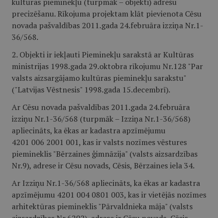
kultūras pieminekļu (turpmāk – objekti) adrešu
precizēšanu. Rīkojuma projektam klāt pievienota Cēsu
novada pašvaldības 2011.gada 24.februāra izziņa Nr.1-
36/568.
2. Objekti ir iekļauti Pieminekļu sarakstā ar Kultūras
ministrijas 1998.gada 29.oktobra rīkojumu Nr.128 "Par
valsts aizsargājamo kultūras pieminekļu sarakstu"
("Latvijas Vēstnesis" 1998.gada 15.decembrī).
Ar Cēsu novada pašvaldības 2011.gada 24.februāra
izziņu Nr.1-36/568 (turpmāk – Izziņa Nr.1-36/568)
apliecināts, ka ēkas ar kadastra apzīmējumu
4201 006 2001 001, kas ir valsts nozīmes vēstures
piemineklis "Bērzaines ģimnāzija" (valsts aizsardzības
Nr.9), adrese ir Cēsu novads, Cēsis, Bērzaines iela 34.
Ar Izziņu Nr.1-36/568 apliecināts, ka ēkas ar kadastra
apzīmējumu 4201 004 0801 003, kas ir vietējās nozīmes
arhitektūras piemineklis "Pārvaldnieka māja" (valsts