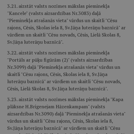
3.21. aizstāt valsts nozīmes mākslas pieminekļa
"Kancele" (valsts aizsardzības Nr.3083) daļā
"Pieminekļa atrašanās vieta" vārdus un skaitli "Cēsu
rajons, Cēsis, Skolas iela 8, Sv.Jāņa luterāņu baznīcā" ar
vārdiem un skaitli "Cēsu novads, Cēsis, Lielā Skolas 8,
Sv.Jāņa luterāņu baznīcā".
3.22. aizstāt valsts nozīmes mākslas pieminekļa
"Portāls ar pūķu figūrām (2)" (valsts aizsardzības
Nr.3099) daļā "Pieminekļa atrašanās vieta" vārdus un
skaitli "Cēsu rajons, Cēsis, Skolas iela 8, Sv.Jāņa
luterāņu baznīcā" ar vārdiem un skaitli "Cēsu novads,
Cēsis, Lielā Skolas 8, Sv.Jāņa luterāņu baznīcā".
3.23. aizstāt valsts nozīmes mākslas pieminekļa "Kapa
plāksne H.Brigenejam Hāzenkampam" (valsts
aizsardzības Nr.3090) daļā "Pieminekļa atrašanās vieta"
vārdus un skaitli "Cēsu rajons, Cēsis, Skolas iela 8,
Sv.Jāņa luterāņu baznīcā" ar vārdiem un skaitli "Cēsu