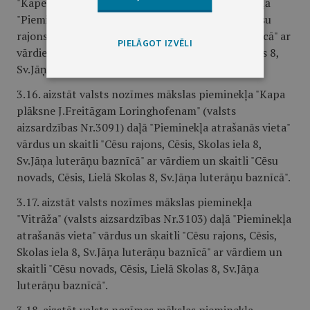
"Kapenes fasāde" (valsts aizsardzības Nr.3095) daļā
"Pieminekļa atrašanās vieta" vārdus un skaitli "Cēsu
rajons, Cēsis, Skolas iela 8, Sv.Jāņa luterāņu baznīcā" ar
PIELĀGOT IZVĒLI
vārdiem un skaitli "Cēsu novads, Cēsis, Lielā Skolas 8,
Sv.Jāņa luterāņu baznīcā".
3.16. aizstāt valsts nozīmes mākslas pieminekļa "Kapa
plāksne J.Freitāgam Loringhofenam" (valsts
aizsardzības Nr.3091) daļā "Pieminekļa atrašanās vieta"
vārdus un skaitli "Cēsu rajons, Cēsis, Skolas iela 8,
Sv.Jāņa luterāņu baznīcā" ar vārdiem un skaitli "Cēsu
novads, Cēsis, Lielā Skolas 8, Sv.Jāņa luterāņu baznīcā".
3.17. aizstāt valsts nozīmes mākslas pieminekļa
"Vitrāža" (valsts aizsardzības Nr.3103) daļā "Pieminekļa
atrašanās vieta" vārdus un skaitli "Cēsu rajons, Cēsis,
Skolas iela 8, Sv.Jāņa luterāņu baznīcā" ar vārdiem un
skaitli "Cēsu novads, Cēsis, Lielā Skolas 8, Sv.Jāņa
luterāņu baznīcā".