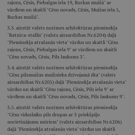
rajons, Cēsis, Piebalgas iela 19, Ruckas muižā" ar
vārdiem un skaitli "Cēsu novads, Cēsis, Muižas iela 5,
Ruckas muižā".
3.3. aizstāt valsts nozīmes arhitektūras pieminekļa
"Ratnīca-stallis" (valsts aizsardzības Nr.6204) daļā
"Pieminekļa atrašanās vieta" vārdus un skaitli "Cēsu
rajons, Cēsis, Piebalgas iela 9" ar vārdiem un skaitli
"Cēsu novads, Cēsis, Pils laukums 3".
3.4. aizstāt valsts nozīmes arhitektūras pieminekļa
"Cēsu pilsmuižas muižnieka dzīvojamā ēka" (valsts
aizsardzības Nr.6205) daļā "Pieminekļa atrašanās vieta"
vārdus un skaitli "Cēsu rajons, Cēsis, Pils iela 9" ar
vārdiem un skaitli "Cēsu novads, Cēsis, Pils laukums 9".
3.5. aizstāt valsts nozīmes arhitektūras pieminekļa
"Cēsu viduslaiku pils drupas ar 3 priekšpiļu
nocietinājumu mūriem" (valsts aizsardzības Nr.6206)
daļā "Pieminekļa atrašanās vieta" vārdus un skaitli