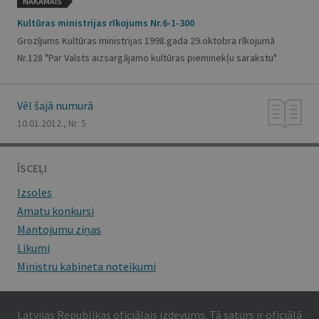
NĀKAMAIS
Kultūras ministrijas rīkojums Nr.6-1-300
Grozījums Kultūras ministrijas 1998.gada 29.oktobra rīkojumā
Nr.128 "Par Valsts aizsargājamo kultūras pieminekļu sarakstu"
Vēl šajā numurā
10.01.2012., Nr. 5
ĪSCEĻI
Izsoles
Amatu konkursi
Mantojumu ziņas
Likumi
Ministru kabineta noteikumi
Latvijas Republikas oficiālais izdevums. Tā saturs ir oficiālā