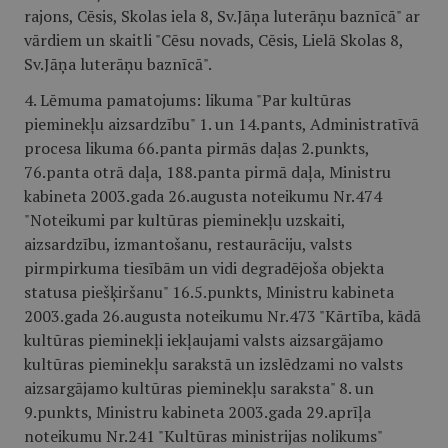
rajons, Cēsis, Skolas iela 8, Sv.Jāņa luterāņu baznīcā" ar
vārdiem un skaitli "Cēsu novads, Cēsis, Lielā Skolas 8,
Sv.Jāņa luterāņu baznīcā".
4. Lēmuma pamatojums: likuma "Par kultūras
pieminekļu aizsardzību" 1. un 14.pants, Administratīvā
procesa likuma 66.panta pirmās daļas 2.punkts,
76.panta otrā daļa, 188.panta pirmā daļa, Ministru
kabineta 2003.gada 26.augusta noteikumu Nr.474
"Noteikumi par kultūras pieminekļu uzskaiti,
aizsardzību, izmantošanu, restaurāciju, valsts
pirmpirkuma tiesībām un vidi degradējoša objekta
statusa piešķiršanu" 16.5.punkts, Ministru kabineta
2003.gada 26.augusta noteikumu Nr.473 "Kārtība, kādā
kultūras pieminekļi iekļaujami valsts aizsargājamo
kultūras pieminekļu sarakstā un izslēdzami no valsts
aizsargājamo kultūras pieminekļu saraksta" 8. un
9.punkts, Ministru kabineta 2003.gada 29.aprīļa
noteikumu Nr.241 "Kultūras ministrijas nolikums"