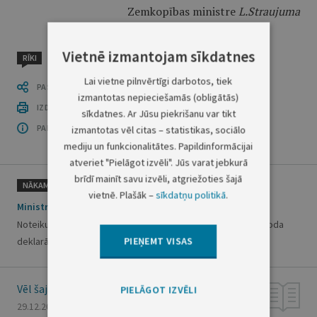
Zemkopības ministre
L.Straujuma
Vietnē izmantojam sīkdatnes
RĪKI
Lai vietne pilnvērtīgi darbotos, tiek
PASTĀSTI CITIEM
izmantotas nepieciešamās (obligātās)
IZDRUKĀT PUBLIKĀCIJU
sīkdatnes. Ar Jūsu piekrišanu var tikt
PAR OFICIĀLO IZDEVUMU
izmantotas vēl citas – statistikas, sociālo
mediju un funkcionalitātes. Papildinformācijai
atveriet "Pielāgot izvēli". Jūs varat jebkurā
brīdī mainīt savu izvēli, atgriežoties šajā
NĀKAMAIS
vietnē. Plašāk –
sīkdatņu politikā
.
Ministru kabineta noteikumi Nr.981
Noteikumi par uzņēmumu ienākuma nodokļa taksācijas perioda
PIEŅEMT VISAS
deklarāciju un avansa maksājumu aprēķinu
Vēl šajā numurā
PIELĀGOT IZVĒLI
29.12.2011., Nr. 204