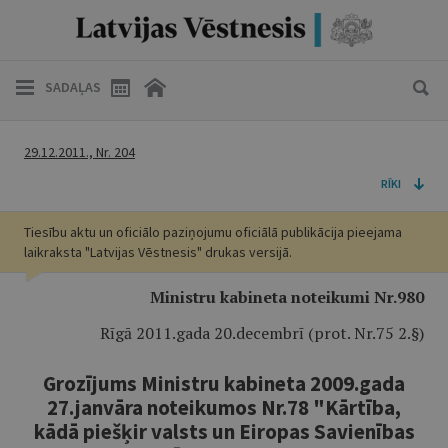
SADAĻAS
29.12.2011., Nr. 204
RĪKI
Tiesību aktu un oficiālo paziņojumu oficiālā publikācija pieejama
laikraksta "Latvijas Vēstnesis" drukas versijā.
Ministru kabineta noteikumi Nr.980
Rīgā 2011.gada 20.decembrī (prot. Nr.75 2.§)
Grozījums Ministru kabineta 2009.gada
27.janvāra noteikumos Nr.78 "Kārtība,
kādā piešķir valsts un Eiropas Savienības