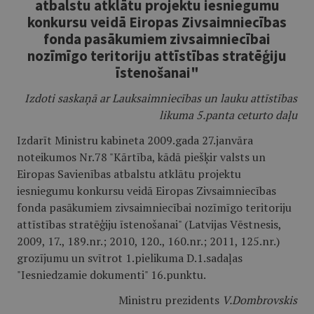
atbalstu atklātu projektu iesniegumu
konkursu veidā Eiropas Zivsaimniecības
fonda pasākumiem zivsaimniecībai
nozīmīgo teritoriju attīstības stratēģiju
īstenošanai"
Izdoti saskaņā ar Lauksaimniecības un lauku attīstības
likuma 5.panta ceturto daļu
Izdarīt Ministru kabineta 2009.gada 27.janvāra
noteikumos Nr.78 "Kārtība, kādā piešķir valsts un
Eiropas Savienības atbalstu atklātu projektu
iesniegumu konkursu veidā Eiropas Zivsaimniecības
fonda pasākumiem zivsaimniecībai nozīmīgo teritoriju
attīstības stratēģiju īstenošanai" (Latvijas Vēstnesis,
2009, 17., 189.nr.; 2010, 120., 160.nr.; 2011, 125.nr.)
grozījumu un svītrot 1.pielikuma D.1.sadaļas
"Iesniedzamie dokumenti" 16.punktu.
Ministru prezidents
V.Dombrovskis