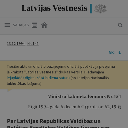
SADAĻAS
13.12.1994., Nr. 145
RĪKI
Tiesību aktu un oficiālo paziņojumu oficiālā publikācija pieejama
laikraksta "Latvijas Vēstnesis" drukas versijā. Piedāvājam
lejuplādēt digitalizētā laidiena saturu
(no Latvijas Nacionālās
bibliotēkas krājuma).
Ministru kabineta lēmums Nr.151
Rīgā 1994.gada 6.decembrī (prot. nr. 62,19.§)
Par Latvijas Republikas Valdības un
Beļģijas Karalistes Valdības līgumu par