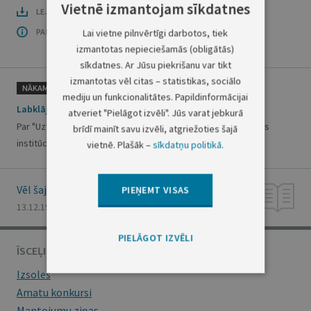
Vietnē izmantojam sīkdatnes
LEJUPLĀDĒT LAIDIENU (PDF)
PAR OFICIĀLO IZDEVUMU
Lai vietne pilnvērtīgi darbotos, tiek
izmantotas nepieciešamās (obligātās)
sīkdatnes. Ar Jūsu piekrišanu var tikt
izmantotas vēl citas – statistikas, sociālo
NĀKAMAIS
mediju un funkcionalitātes. Papildinformācijai
Labklājības ministrijas rīkojums Nr.230
atveriet "Pielāgot izvēli". Jūs varat jebkurā
Par "Uzticības personu ievēlēšanas un divpusējas sadarbības
brīdī mainīt savu izvēli, atgriežoties šajā
institūciju darbības noteikumiem"
vietnē. Plašāk –
sīkdatņu politikā
.
Vēl šajā numurā
PIEŅEMT VISAS
13.12.1994., Nr. 145
PIELĀGOT IZVĒLI
ĪSCEĻI
Izsoles
Amatu konkursi
Mantojumu ziņas