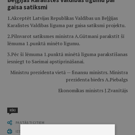
gaisa satiksmi
1.Akceptēt Latvijas Republikas Valdības un Beļģijas
Karalistes Valdības līguma par gaisa satiksmi projektu.
2.Pilnvarot satiksmes ministra A.Gūtmani parakstīt šī
lēmuma 1.punktā minēto līgumu.
3.Pēc šī lēmuma 1.punktā minētā līguma parakstīšanas
iesniegt to Saeimai apstiprināšanai.
Ministru prezidenta vietā — finansu ministrs. Ministra
prezidenta biedrs A.Piebalgs
Ekonomikas ministrs J.Zvanītājs
RĪKI
PASTĀSTI CITIEM
IZDRUKĀT PUBLIKĀCIJU