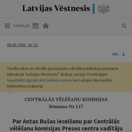
SADAĻAS
08.05.1993., Nr. 22
RĪKI
Tiesību aktu un oficiālo paziņojumu oficiālā publikācija pieejama
laikraksta "Latvijas Vēstnesis" drukas versijā. Piedāvājam
lejuplādēt digitalizētā laidiena saturu
(no Latvijas Nacionālās
bibliotēkas krājuma).
CENTRĀLĀS VĒLĒŠANU KOMISIJAS
lēmums Nr.117
Par Antas Bušas iecelšanu par Centrālās
vēlēšanu komisijas Preses centra vadītāju