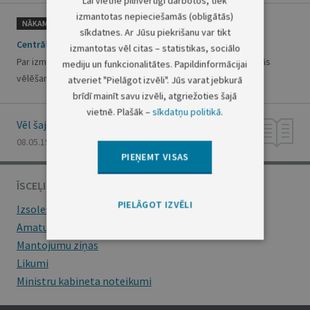
Lai vietne pilnvērtīgi darbotos, tiek
izmantotas nepieciešamās (obligātās)
NĀKAMAIS
sīkdatnes. Ar Jūsu piekrišanu var tikt
Centrālās vēlēšanu komisijas lēmums Nr.118
izmantotas vēl citas – statistikas, sociālo
Par izmaiņām Latvijas Republikas 5.Saeimas vēlēšanu vietējās
mediju un funkcionalitātes. Papildinformācijai
vēlēšanu komisijas sastāvā Beļģijā
atveriet "Pielāgot izvēli". Jūs varat jebkurā
brīdī mainīt savu izvēli, atgriežoties šajā
vietnē. Plašāk –
sīkdatņu politikā
.
Vēl šajā numurā
08.05.1993., Nr. 22
PIEŅEMT VISAS
ĪSCEĻI
PIELĀGOT IZVĒLI
Izsoles
Amatu konkursi
Mantojumu ziņas
Likumi
Ministru kabineta noteikumi