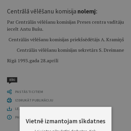
Centrālā vēlēšanu komisija
nolemj
:
Par Centrālās vēlēšanu komisijas Preses centra vadītāju
iecelt Antu Bušu.
Centrālās vēlēšanu komisijas priekšsēdētājs A.
Kramiņš
Centrālās vēlēšanu komisijas sekretārs S.
Dreimane
Rīgā 1993.gada 28.aprīlī
RĪKI
PASTĀSTI CITIEM
IZDRUKĀT PUBLIKĀCIJU
LEJUPLĀDĒT LAIDIENU (PDF)
PAR OFICIĀLO IZDEVUMU
Vietnē izmantojam sīkdatnes