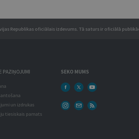
vijas Republikas oficiālais izdevums. Tā saturs ir oficiālā publikāc
IE PAZIŅOJUMI
SEKO MUMS
ana
mantošana
jumi un izdrukas
ju tiesiskais pamats