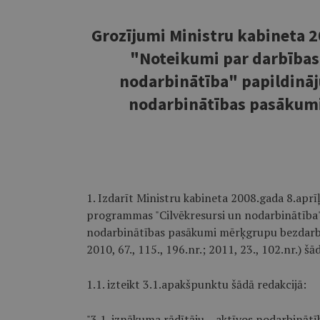
Grozījumi Ministru kabineta 2
"Noteikumi par darbības
nodarbinātība" papildināj
nodarbinātības pasākum
1. Izdarīt Ministru kabineta 2008.gada 8.apr
programmas "Cilvēkresursi un nodarbinātība" 
nodarbinātības pasākumi mērķgrupu bezdarbnie
2010, 67., 115., 196.nr.; 2011, 23., 102.nr.) š
1.1. izteikt 3.1.apakšpunktu šādā redakcijā:
"3.1. iznākuma rādītāju – aktīvos nodarbin