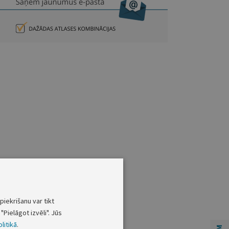
piekrišanu var tikt
"Pielāgot izvēli". Jūs
litikā
.