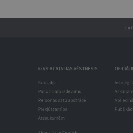
Lat
© VSIA LATVIJAS VĒSTNESIS
OFICIĀL
Kontakti
Iesniegš
Par oficiālo izdevumu
Atkaliz
Personas datu apstrāde
Apliecinā
Piekļūstamība
Publikāci
Atsauksmēm
About Us in English