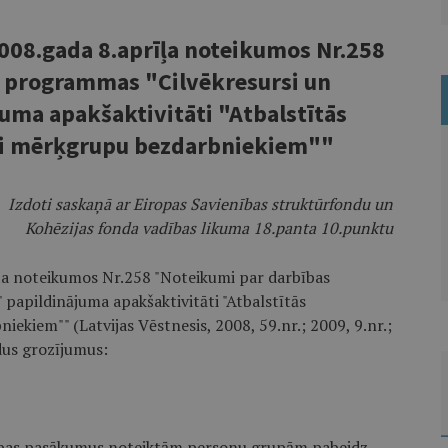
008.gada 8.aprīļa noteikumos Nr.258
 programmas "Cilvēkresursi un
uma apakšaktivitāti "Atbalstītās
i mērķgrupu bezdarbniekiem""
Izdoti saskaņā ar Eiropas Savienības struktūrfondu un
Kohēzijas fonda vadības likuma
18.panta 10.punktu
īļa noteikumos Nr.258 "Noteikumi par darbības
papildinājuma apakšaktivitāti "Atbalstītās
kiem"" (Latvijas Vēstnesis, 2008, 59.nr.; 2009, 9.nr.;
ādus grozījumus:
ātības pasākumus noteiktām personu grupām pabeidz