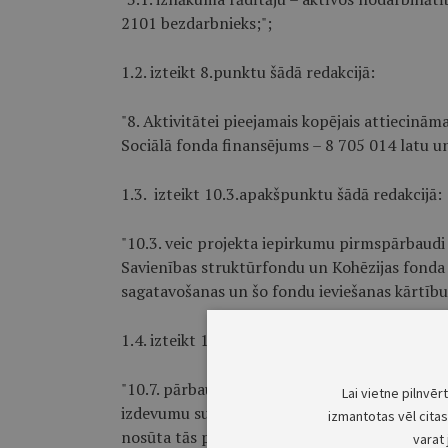
2101 bezdarbnieks;";
1.2. izteikt 8.punktu šādā redakcijā:
"8. Aktivitātei pieejamais kopējais attiecināma
Sociālā fonda finansējums – 8 705 014 latu un
1.3. izteikt 10.3.apakšpunktu šādā redakcijā:
"10.3. veic projekta iepirkumu pirmspārbaudi
Savienības struktūrfondu un Kohēzijas fonda 
sagatavošanas un šo fondu ieviešanas kārtību
1.4. izteikt 10.7.apakšpunktu šādā redakcijā:
"10.7. pārbauda finansējuma saņēmēja iesnie
Lai vietne pilnvēr
izdevumu summas un sagatavo maksājuma rīko
izmantotas vēl citas 
nosūta tās pārbaudei sertifikācijas iestādei va
varat 