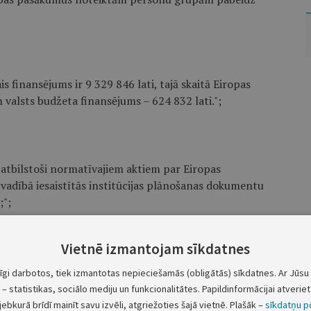
is finansējums ir 9 329 846 lati, tajā skaitā Eiropas
 valsts budžeta finansējums – 624 832 lati.";
 atbilstoši normatīvajiem aktiem par Eiropas
vadībā iesaistītās institūcijas plānošanas dokumentu
;";
Vietnē izmantojam sīkdatnes
gtos maksājumu pieprasījumus, apstiprina attiecināmo
tīgi darbotos, tiek izmantotas nepieciešamās (obligātās) sīkdatnes. Ar Jūsu 
jumus, kā arī sagatavo izdevumu deklarācijas un
– statistikas, sociālo mediju un funkcionalitātes. Papildinformācijai atveriet 
i, ja izdevumu deklarācijas sagatavo sertifikācijas
jebkurā brīdī mainīt savu izvēli, atgriežoties šajā vietnē. Plašāk –
sīkdatņu po