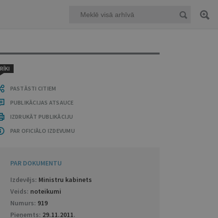
RĪKI
PASTĀSTI CITIEM
PUBLIKĀCIJAS ATSAUCE
IZDRUKĀT PUBLIKĀCIJU
PAR OFICIĀLO IZDEVUMU
PAR DOKUMENTU
Izdevējs:
Ministru kabinets
Veids:
noteikumi
Numurs:
919
Pieņemts:
29.11.2011
.