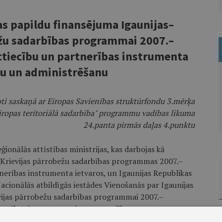
as papildu finansējuma Igaunijas–
ežu sadarbības programmai 2007.–
tiecību un partnerības instrumenta
bu un administrēšanu
ti saskaņā ar Eiropas Savienības struktūrfondu 3.mērķa
iropas teritoriālā sadarbība" programmu vadības likuma
24.panta pirmās daļas 4.punktu
ģionālās attīstības ministrijas, kas darbojas kā
–Krievijas pārrobežu sadarbības programmas 2007.–
erības instrumenta ietvaros, un Igaunijas Republikas
Nacionālās atbildīgās iestādes Vienošanās par Igaunijas
vijas pārrobežu sadarbības programmai 2007.–
nerības instrumenta ietvaros vadību un
kts ar šiem noteikumiem tiek pieņemts un