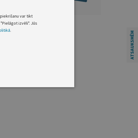
piekrišanu var tikt
"Pielāgot izvēli". Jūs
litikā
.
ATSAUKSMĒM