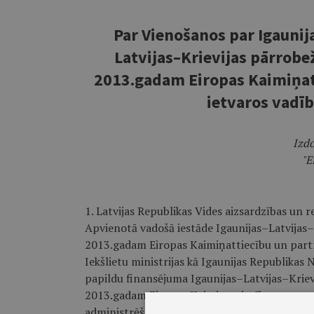
Par Vienošanos par Igaunij
Latvijas–Krievijas pārrob
2013.gadam Eiropas Kaimiņat
ietvaros vadī
Izdo
"E
1. Latvijas Republikas Vides aizsardzības un re
Apvienotā vadošā iestāde
Igaunijas–Latvijas
2013.gadam Eiropas Kaimiņattiecību un partn
Iekšlietu ministrijas kā Igaunijas Republikas 
papildu finansējuma Igaunijas–Latvijas–Krie
2013.gadam Eiropas Kaimiņattiecību un part
administrēšanu (turpmāk – vienošanās) proje