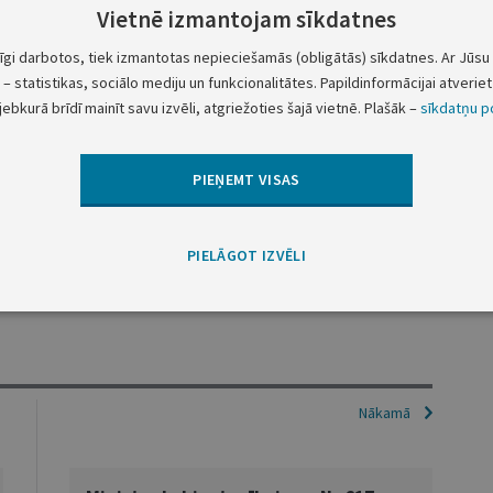
Vietnē izmantojam sīkdatnes
tīgi darbotos, tiek izmantotas nepieciešamās (obligātās) sīkdatnes. Ar Jūsu 
inē Vides aizsardzības un reģionālās attīstības
– statistikas, sociālo mediju un funkcionalitātes. Papildinformācijai atveriet 
jebkurā brīdī mainīt savu izvēli, atgriežoties šajā vietnē. Plašāk –
sīkdatņu po
ktajā laikā un kārtībā.
PIEŅEMT VISAS
Ministru prezidents
V.Dombrovskis
PIELĀGOT IZVĒLI
Vides aizsardzības un
reģionālās attīstības ministrs
E.Sprūdžs
Nākamā