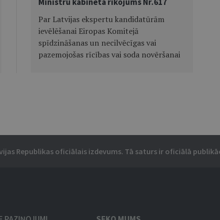
Ministru kabineta rīkojums Nr.617
Par Latvijas ekspertu kandidatūrām
ievēlēšanai Eiropas Komitejā
spīdzināšanas un necilvēcīgas vai
pazemojošas rīcības vai soda novēršanai
vijas Republikas oficiālais izdevums. Tā saturs ir oficiālā publikāc
IE PAZIŅOJUMI
SEKO MUMS