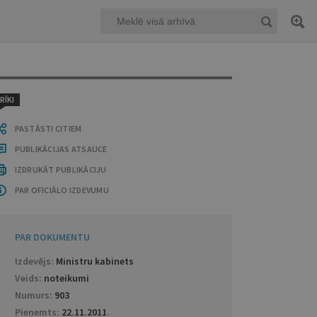
RĪKI
PASTĀSTI CITIEM
PUBLIKĀCIJAS ATSAUCE
IZDRUKĀT PUBLIKĀCIJU
PAR OFICIĀLO IZDEVUMU
PAR DOKUMENTU
Izdevējs:
Ministru kabinets
Veids:
noteikumi
Numurs:
903
Pieņemts:
22.11.2011
.