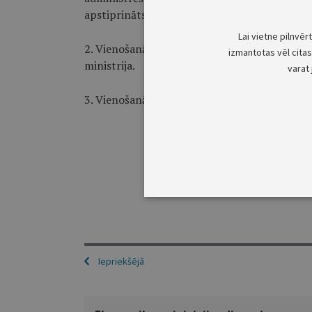
apstiprināts.
Lai vietne pilnvēr
2. Vienošanās paredzēto saistību izpildi koord
izmantotas vēl citas 
ministrija.
varat 
3. Vienošanās stājas spēkā tās 26.punktā notei
Iepriekšējā