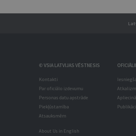
Lat
© VSIA LATVIJAS VĒSTNESIS
OFICIĀL
Kontakti
Iesniegš
Par oficiālo izdevumu
Atkaliz
Personas datu apstrāde
Apliecinā
Piekļūstamība
Publikāci
Atsauksmēm
About Us in English