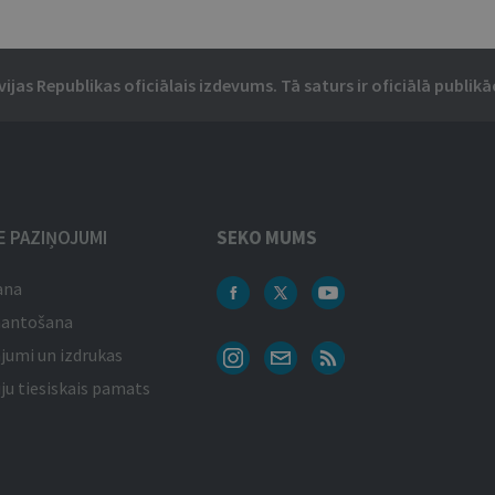
vijas Republikas oficiālais izdevums. Tā saturs ir oficiālā publikāc
IE PAZIŅOJUMI
SEKO MUMS
ana
mantošana
jumi un izdrukas
ju tiesiskais pamats