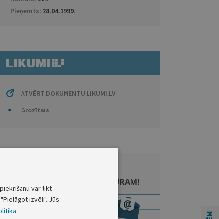
Pieņemts:
28.04.1999
.
ATVĒRT DOKUMENTU LIKUMI.LV
Grozītais
piekrišanu var tikt
"Pielāgot izvēli". Jūs
litikā
.