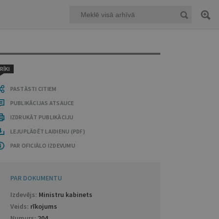
RĪKI
PASTĀSTI CITIEM
PUBLIKĀCIJAS ATSAUCE
IZDRUKĀT PUBLIKĀCIJU
LEJUPLĀDĒT LAIDIENU (PDF)
PAR OFICIĀLO IZDEVUMU
PAR DOKUMENTU
Izdevējs:
Ministru kabinets
Veids:
rīkojums
Numurs:
204