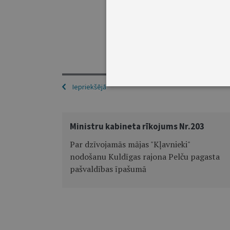
Iepriekšējā
Ministru kabineta rīkojums Nr.203
Par dzīvojamās mājas "Kļavnieki"
nodošanu Kuldīgas rajona Pelču pagasta
pašvaldības īpašumā