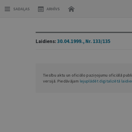
SADAĻAS
ARHĪVS
Laidiens:
30.04.1999., Nr. 133/135
Tiesību aktu un oficiālo paziņojumu oficiālā publ
versijā. Piedāvājam
lejuplādēt digitalizētā laidi