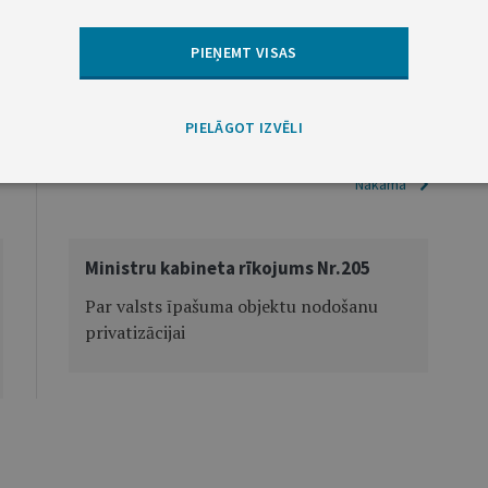
Ministru prezidents V.Krištopans
PIEŅEMT VISAS
Ekonomikas ministrs A.Šlesers
PIELĀGOT IZVĒLI
Nākamā
Ministru kabineta rīkojums Nr.205
Par valsts īpašuma objektu nodošanu
privatizācijai