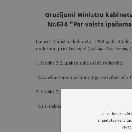
Grozījumi Ministru kabinet
Nr.634 "Par valsts īpašuma
Izdarīt Ministru kabineta 1998.gada 30.de
nodošanu privatizācijai" (Latvijas Vēstnesis, 
1. Izteikt 2.2.apakšpunktu šādā redakcijā:
"2.2. nekustamo īpašumu Rīgā, Brīvības ielā 17
2. Izteikt 2.11.apakšpunktu šādā redakcijā:
"2.11. nekustamo īpašumu Liepājā, Pasta ielā 3
Lai vietne pilnvēr
izmantotas vēl citas 
varat 