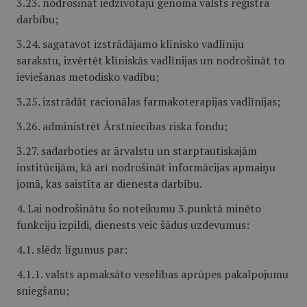
3.23. nodrošināt iedzīvotāju genoma valsts reģistra
darbību;
3.24. sagatavot izstrādājamo klīnisko vadlīniju
sarakstu, izvērtēt klīniskās vadlīnijas un nodrošināt to
ieviešanas metodisko vadību;
3.25. izstrādāt racionālas farmakoterapijas vadlīnijas;
3.26. administrēt Ārstniecības riska fondu;
3.27. sadarboties ar ārvalstu un starptautiskajām
institūcijām, kā arī nodrošināt informācijas apmaiņu
jomā, kas saistīta ar dienesta darbību.
4. Lai nodrošinātu šo noteikumu 3.punktā minēto
funkciju izpildi, dienests veic šādus uzdevumus:
4.1. slēdz līgumus par:
4.1.1. valsts apmaksāto veselības aprūpes pakalpojumu
sniegšanu;