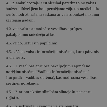
4.1.2. ambulatorajai ārstniecībai paredzēto no valsts
budžeta līdzekļiem kompensējamo zāļu un medicīnisko
ierīču nodrošināšanu saskaņā ar valsts budžeta likumu
kārtējam gadam;
4.2. veic valsts apmaksāto veselības aprūpes
pakalpojumu sniedzēju atlasi;
4.3. veido, uztur un papildina:
4.3.1. šādas valsts informācijas sistēmas, kuru pārzinis
ir dienests:
4.3.1.1. veselības aprūpes pakalpojumu apmaksas
norēķinu sistēmu "Vadības informācijas sistēma"
(turpmāk – vadības sistēma), kas nodrošina veselības
aprūpes norēķinus;
4.3.1.2. ar noteiktām slimībām slimojošu pacientu
reģistru;
4.3.1.3. iedzīvotāju genoma valsts reģistru;