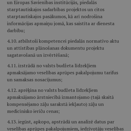
un Eiropas Savienības institūcijās, piedalās
starptautiskajos sadarbības projektos un citos
starptautiskajos pasākumos, kā arī nodrošina
informācijas apmaiņu jomā, kas saistīta ar dienesta
darbību;
4.10. atbilstoši kompetencei piedalās normatīvo aktu
un attīstības plānošanas dokumentu projektu
sagatavošanā un izvērtēšanā;
4.11. izstrādā no valsts budžeta līdzekļiem
apmaksājamo veselības aprūpes pakalpojumu tarifus
un samaksas nosacījumus;
4.12. aprēķina no valsts budžeta līdzekļiem
apmaksājamo ārstniecībā izmantojamo (tajā skaitā
kompensējamo zāļu sarakstā iekļauto) zāļu un
medicīnisko ierīču cenas;
4.13. iegūst, apkopo, apstrādā un analizē datus par
veselības aprūpes pakalpojumiem, iedzīvotāju veselības