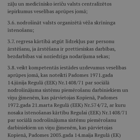
zāļu un medicīnisko ierīču valsts centralizētos
iepirkumus veselības aprūpes jomā;
3.6. nodrošināt valsts organizētā vēža skrīninga
īstenošanu;
3.7. regresa kārtībā atgūt līdzekļus par personu
ārstēšanu, ja ārstēšana ir prettiesiskas darbības,
bezdarbības vai noziedzīga nodarījuma sekas;
3.8. veikt kompetentās iestādes uzdevumus veselības
aprūpes jomā, kas noteikti Padomes 1971.gada
14.jūnija Regulā (EEK) Nr.1408/71 par sociālā
nodrošinājuma sistēmu piemērošanu darbiniekiem un
viņu ģimenēm, kas pārvietojas Kopienā, Padomes
1972.gada 21.marta Regulā (EEK) Nr.
574/72
, ar kuru
nosaka īstenošanas kārtību Regulai (EEK) Nr.
1408/71
par sociālā nodrošinājuma sistēmu piemērošanu
darbiniekiem un viņu ģimenēm, kas pārvietojas
Kopienā, Padomes 2003.gada 14.maija Regulā (EK)