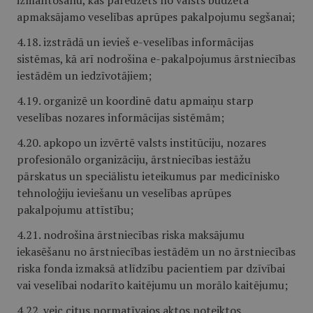
izmantošanu, kas paredzēts no valsts budžeta
apmaksājamo veselības aprūpes pakalpojumu segšanai;
4.18. izstrādā un ievieš e-veselības informācijas
sistēmas, kā arī nodrošina e-pakalpojumus ārstniecības
iestādēm un iedzīvotājiem;
4.19. organizē un koordinē datu apmaiņu starp
veselības nozares informācijas sistēmām;
4.20. apkopo un izvērtē valsts institūciju, nozares
profesionālo organizāciju, ārstniecības iestāžu
pārskatus un speciālistu ieteikumus par medicīnisko
tehnoloģiju ieviešanu un veselības aprūpes
pakalpojumu attīstību;
4.21. nodrošina ārstniecības riska maksājumu
iekasēšanu no ārstniecības iestādēm un no ārstniecības
riska fonda izmaksā atlīdzību pacientiem par dzīvībai
vai veselībai nodarīto kaitējumu un morālo kaitējumu;
4.22. veic citus normatīvajos aktos noteiktos