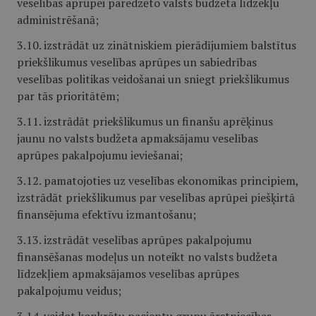
veselības aprūpei paredzēto valsts budžeta līdzekļu
administrēšanā;
3.10. izstrādāt uz zinātniskiem pierādījumiem balstītus
priekšlikumus veselības aprūpes un sabiedrības
veselības politikas veidošanai un sniegt priekšlikumus
par tās prioritātēm;
3.11. izstrādāt priekšlikumus un finanšu aprēķinus
jaunu no valsts budžeta apmaksājamu veselības
aprūpes pakalpojumu ieviešanai;
3.12. pamatojoties uz veselības ekonomikas principiem,
izstrādāt priekšlikumus par veselības aprūpei piešķirtā
finansējuma efektīvu izmantošanu;
3.13. izstrādāt veselības aprūpes pakalpojumu
finansēšanas modeļus un noteikt no valsts budžeta
līdzekļiem apmaksājamos veselības aprūpes
pakalpojumu veidus;