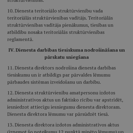
struktūrvienības.
10. Dienesta teritoriālo struktūrvienību vada
teritoriālās struktūrvienības vadītājs. Teritoriālās
struktūrvienības vadītāja pienākumus, tiesības un
atbildību nosaka teritoriālās struktūrvienības
reglamentā.
IV. Dienesta darbības tiesiskuma nodrošināšana un
pārskatu sniegšana
11. Dienesta direktors nodrošina dienesta darbības
tiesiskumu un ir atbildīgs par pārvaldes lēmumu
pārbaudes sistēmas izveidošanu un darbību.
12. Dienesta struktūrvienību amatpersonu izdotos
administratīvos aktus un faktisko rīcību var apstrīdēt,
iesniedzot attiecīgu iesniegumu dienesta direktoram.
Dienesta direktora lēmumu var pārsūdzēt tiesā.
13. Dienesta direktora izdotos administratīvos aktus
(izņemot šo noteikumu 12.punktā minēto lēmumu) un