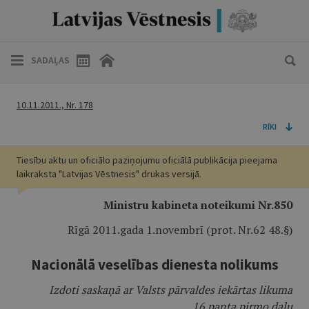
SADAĻAS
10.11.2011., Nr. 178
RĪKI
Tiesību aktu un oficiālo paziņojumu oficiālā publikācija pieejama
laikraksta "Latvijas Vēstnesis" drukas versijā.
Ministru kabineta noteikumi Nr.850
Rīgā 2011.gada 1.novembrī (prot. Nr.62 48.§)
Nacionālā veselības dienesta nolikums
Izdoti saskaņā ar Valsts pārvaldes iekārtas likuma
16.panta pirmo daļu