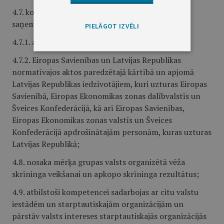
4.7. koordinē veselības aprūpes pakalpojumu
saņemšanu:
PIELĀGOT IZVĒLI
4.7.1. atbilstoši starptautiskajiem līgumiem;
4.7.2. Eiropas Savienības un Latvijas Republikas
normatīvajos aktos paredzētajā kārtībā un apjomā
Latvijas Republikas iedzīvotājiem, kuri uzturas Eiropas
Savienībā, Eiropas Ekonomikas zonas dalībvalstīs un
Šveices Konfederācijā, kā arī Eiropas Savienības,
Eiropas Ekonomikas zonas valstīs un Šveices
Konfederācijā apdrošinātajām personām, kuras uzturas
Latvijas Republikā;
4.8. nosaka mērķa grupas valsts organizētā vēža
skrīninga veikšanai un apkopo skrīninga rezultātus;
4.9. atbilstoši kompetencei sadarbojas ar citu valstu
iestādēm un starptautiskajām organizācijām un
pārstāv valsts intereses starptautiskajās organizācijās