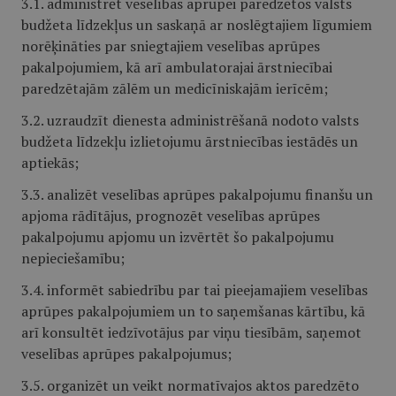
3.1. administrēt veselības aprūpei paredzētos valsts
budžeta līdzekļus un saskaņā ar noslēgtajiem līgumiem
norēķināties par sniegtajiem veselības aprūpes
pakalpojumiem, kā arī ambulatorajai ārstniecībai
paredzētajām zālēm un medicīniskajām ierīcēm;
3.2. uzraudzīt dienesta administrēšanā nodoto valsts
budžeta līdzekļu izlietojumu ārstniecības iestādēs un
aptiekās;
3.3. analizēt veselības aprūpes pakalpojumu finanšu un
apjoma rādītājus, prognozēt veselības aprūpes
pakalpojumu apjomu un izvērtēt šo pakalpojumu
nepieciešamību;
3.4. informēt sabiedrību par tai pieejamajiem veselības
aprūpes pakalpojumiem un to saņemšanas kārtību, kā
arī konsultēt iedzīvotājus par viņu tiesībām, saņemot
veselības aprūpes pakalpojumus;
3.5. organizēt un veikt normatīvajos aktos paredzēto