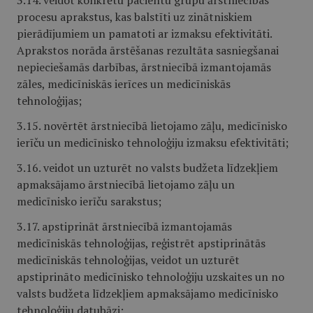
3.14. veidot konkrētu pacientu grupu ārstniecības
procesu aprakstus, kas balstīti uz zinātniskiem
pierādījumiem un pamatoti ar izmaksu efektivitāti.
Aprakstos norāda ārstēšanas rezultāta sasniegšanai
nepieciešamās darbības, ārstniecībā izmantojamās
zāles, medicīniskās ierīces un medicīniskās
tehnoloģijas;
3.15. novērtēt ārstniecībā lietojamo zāļu, medicīnisko
ierīču un medicīnisko tehnoloģiju izmaksu efektivitāti;
3.16. veidot un uzturēt no valsts budžeta līdzekļiem
apmaksājamo ārstniecībā lietojamo zāļu un
medicīnisko ierīču sarakstus;
3.17. apstiprināt ārstniecībā izmantojamās
medicīniskās tehnoloģijas, reģistrēt apstiprinātās
medicīniskās tehnoloģijas, veidot un uzturēt
apstiprināto medicīnisko tehnoloģiju uzskaites un no
valsts budžeta līdzekļiem apmaksājamo medicīnisko
tehnoloģiju datubāzi;