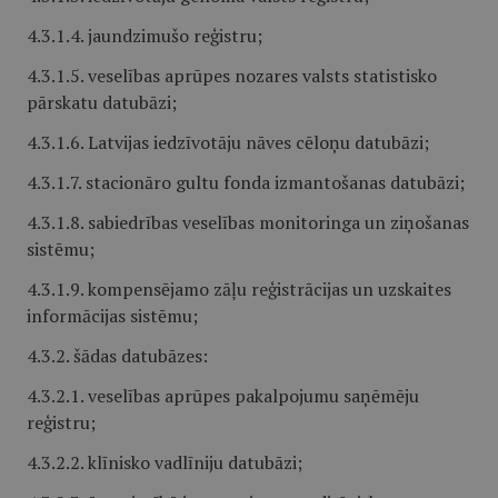
4.3.1.4. jaundzimušo reģistru;
4.3.1.5. veselības aprūpes nozares valsts statistisko
pārskatu datubāzi;
4.3.1.6. Latvijas iedzīvotāju nāves cēloņu datubāzi;
4.3.1.7. stacionāro gultu fonda izmantošanas datubāzi;
4.3.1.8. sabiedrības veselības monitoringa un ziņošanas
sistēmu;
4.3.1.9. kompensējamo zāļu reģistrācijas un uzskaites
informācijas sistēmu;
4.3.2. šādas datubāzes:
4.3.2.1. veselības aprūpes pakalpojumu saņēmēju
reģistru;
4.3.2.2. klīnisko vadlīniju datubāzi;