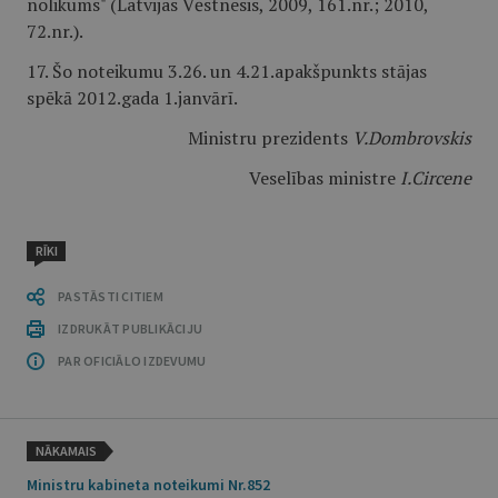
nolikums" (Latvijas Vēstnesis, 2009, 161.nr.; 2010,
72.nr.).
17. Šo noteikumu 3.26. un 4.21.apakšpunkts stājas
spēkā 2012.gada 1.janvārī.
Ministru prezidents
V.Dombrovskis
Veselības ministre
I.Circene
RĪKI
PASTĀSTI CITIEM
IZDRUKĀT PUBLIKĀCIJU
PAR OFICIĀLO IZDEVUMU
NĀKAMAIS
Ministru kabineta noteikumi Nr.852