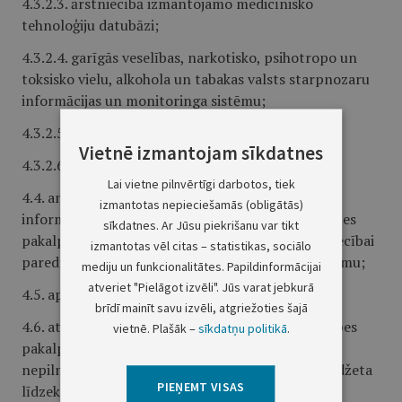
4.3.2.3. ārstniecībā izmantojamo medicīnisko
tehnoloģiju datubāzi;
4.3.2.4. garīgās veselības, narkotisko, psihotropo un
toksisko vielu, alkohola un tabakas valsts starpnozaru
informācijas un monitoringa sistēmu;
4.3.2.5. datu prezentācijas sistēmu;
Vietnē izmantojam sīkdatnes
4.3.2.6. e-veselības informācijas sistēmu;
Lai vietne pilnvērtīgi darbotos, tiek
4.4. analizē noslēgto līgumu izpildi un apkopo
izmantotas nepieciešamās (obligātās)
informāciju par valsts apmaksāto veselības aprūpes
sīkdatnes. Ar Jūsu piekrišanu var tikt
pakalpojumu pieejamību un ambulatorajai ārstniecībai
izmantotas vēl citas – statistikas, sociālo
paredzēto zāļu un medicīnisko ierīču nodrošinājumu;
mediju un funkcionalitātes. Papildinformācijai
atveriet "Pielāgot izvēli". Jūs varat jebkurā
4.5. apkopo vadības informācijas sistēmas datus;
brīdī mainīt savu izvēli, atgriežoties šajā
4.6. atbilstoši kompetencei uzdod veselības aprūpes
vietnē. Plašāk –
sīkdatņu politikā
.
pakalpojumu sniedzējiem novērst konstatētās
nepilnības veselības aprūpei paredzēto valsts budžeta
PIEŅEMT VISAS
līdzekļu izlietošanā;