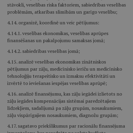
stāvokli, veselības riska faktoriem, sabiedrības veselības
problēmām, atkarības slimībām un garīgo veselību;
4.14. organizē, koordinē un veic pētījumus:
4.14.1. veselības ekonomikas, veselības aprūpes
finansēšanas un pakalpojumu samaksas jomā;
4.14.2. sabiedrības veselības jomā;
4.15. analizē veselības ekonomikas zinātniskos
pētījumus par zāļu, medicīnisko ierīču un medicīnisko
tehnoloģiju terapeitisko un izmaksu efektivitāti un
izvērtē to ieviešanas iespējas veselības aprūpē;
4.16. analizē finansējumu, kas zāļu iegādei izlietots no
zāļu iegādes kompensācijas sistēmai paredzētajiem
līdzekļiem, sadalījumā pa zāļu grupām, nosaukumiem,
zāļu vispārīgajiem nosaukumiem, diagnožu grupām;
4.17. sagatavo priekšlikumus par racionālu finansējuma