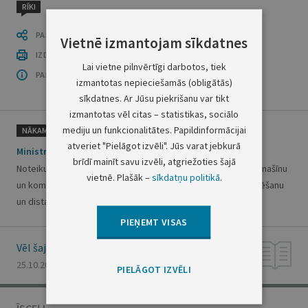
RĪKI
PASTĀSTI CITIEM
Vietnē izmantojam sīkdatnes
IZDRUKĀT PUBLIKĀCIJU
Lai vietne pilnvērtīgi darbotos, tiek
PAR OFICIĀLO IZDEVUMU
izmantotas nepieciešamās (obligātās)
sīkdatnes. Ar Jūsu piekrišanu var tikt
izmantotas vēl citas – statistikas, sociālo
mediju un funkcionalitātes. Papildinformācijai
NĀKAMAIS
atveriet "Pielāgot izvēli". Jūs varat jebkurā
Ministru kabineta noteikumi Nr.803
brīdī mainīt savu izvēli, atgriežoties šajā
Noteikumi par mājsaimniecības elektrisko veļas žāvēšanas mašīnu
vietnē. Plašāk –
sīkdatņu politikā
.
un kombinēto veļas mazgāšanas un žāvēšanas mašīnu marķēšanu
un distances līgumā ietveramo informāciju
PIEŅEMT VISAS
Vēl šajā numurā
25.10.2011., Nr. 168
PIELĀGOT IZVĒLI