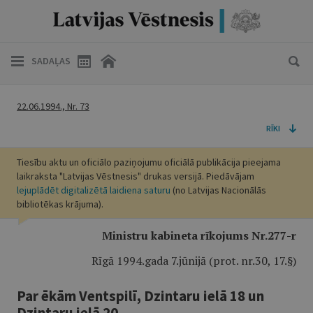
SADAĻAS
22.06.1994., Nr. 73
RĪKI
Tiesību aktu un oficiālo paziņojumu oficiālā publikācija pieejama
laikraksta "Latvijas Vēstnesis" drukas versijā. Piedāvājam
lejuplādēt digitalizētā laidiena saturu
(no Latvijas Nacionālās
bibliotēkas krājuma).
Ministru kabineta rīkojums Nr.277-r
Rīgā 1994.gada 7.jūnijā (prot. nr.30, 17.
§)
Par ēkām Ventspilī, Dzintaru ielā 18 un
Dzintaru ielā 20