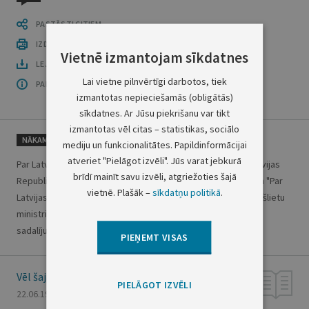
PASTĀSTI CITIEM
IZDRUKĀT PUBLIKĀCIJU
Vietnē izmantojam sīkdatnes
LEJUPLĀDĒT LAIDIENU (PDF)
Lai vietne pilnvērtīgi darbotos, tiek
PAR OFICIĀLO IZDEVUMU
izmantotas nepieciešamās (obligātās)
sīkdatnes. Ar Jūsu piekrišanu var tikt
izmantotas vēl citas – statistikas, sociālo
NĀKAMAIS
mediju un funkcionalitātes. Papildinformācijai
atveriet "Pielāgot izvēli". Jūs varat jebkurā
Par Latvijas Republikas Augstākās padomes Prezidija un Latvijas
brīdī mainīt savu izvēli, atgriežoties šajā
Republikas Ministru padomes 1993. gada 21. janvāra lēmuma "Par
vietnē. Plašāk –
sīkdatņu politikā
.
Latvijas Republikas Aizsardzības spēku, Zemessardzes, Iekšlietu
ministrijas bruņoto formējumu un Drošības dienesta amatu
sadalījumu pēc kvalifikācijas kategorijām...
VAIRĀK
PIEŅEMT VISAS
Vēl šajā numurā
PIELĀGOT IZVĒLI
22.06.1994., Nr. 73