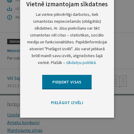
Vietnē izmantojam sīkdatnes
LEJUPLĀDĒT LAIDIENU (PDF)
Lai vietne pilnvērtīgi darbotos, tiek
PAR OFICIĀLO IZDEVUMU
izmantotas nepieciešamās (obligātās)
sīkdatnes. Ar Jūsu piekrišanu var tikt
izmantotas vēl citas – statistikas, sociālo
mediju un funkcionalitātes. Papildinformācijai
NĀKAMAIS
atveriet "Pielāgot izvēli". Jūs varat jebkurā
Ministru kabineta sēdes protokola izraksts Nr.26
brīdī mainīt savu izvēli, atgriežoties šajā
Par valsts labības ražošanas un patēriņa bilanci
vietnē. Plašāk –
sīkdatņu politikā
.
Vēl šajā numurā
PIEŅEMT VISAS
30.12.1993., Nr. 131
PIELĀGOT IZVĒLI
ĪSCEĻI
Izsoles
Amatu konkursi
Mantojumu ziņas