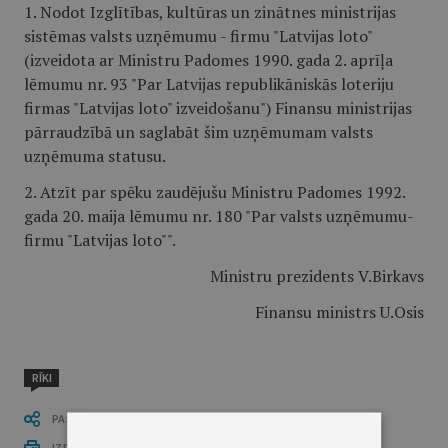
1. Nodot Izglītības, kultūras un zinātnes ministrijas
sistēmas valsts uzņēmumu - firmu "Latvijas loto"
(izveidota ar Ministru Padomes 1990. gada 2. aprīļa
lēmumu nr. 93 "Par Latvijas republikāniskās loteriju
firmas "Latvijas loto" izveidošanu") Finansu ministrijas
pārraudzībā un saglabāt šim uzņēmumam valsts
uzņēmuma statusu.
2. Atzīt par spēku zaudējušu Ministru Padomes 1992.
gada 20. maija lēmumu nr. 180 "Par valsts uzņēmumu-
firmu "Latvijas loto"".
Ministru prezidents V.Birkavs
Finansu ministrs U.Osis
RĪKI
PASTĀSTI CITIEM
IZDRUKĀT PUBLIKĀCIJU