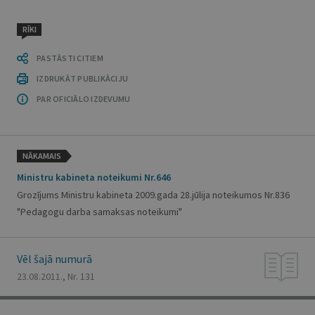
RĪKI
PASTĀSTI CITIEM
IZDRUKĀT PUBLIKĀCIJU
PAR OFICIĀLO IZDEVUMU
NĀKAMAIS
Ministru kabineta noteikumi Nr.646
Grozījums Ministru kabineta 2009.gada 28.jūlija noteikumos Nr.836
"Pedagogu darba samaksas noteikumi"
Vēl šajā numurā
23.08.2011., Nr. 131