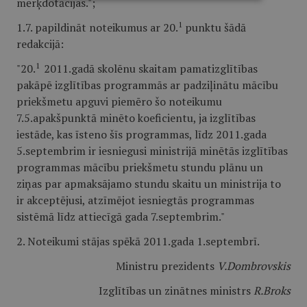
mērķdotācijas.";
1
1.7. papildināt noteikumus ar 20.
punktu šādā
redakcijā:
1
"20.
2011.gadā skolēnu skaitam pamatizglītības
pakāpē izglītības programmās ar padziļinātu mācību
priekšmetu apguvi piemēro šo noteikumu
7.5.apakšpunktā minēto koeficientu, ja izglītības
iestāde, kas īsteno šīs programmas, līdz 2011.gada
5.septembrim ir iesniegusi ministrijā minētās izglītības
programmas mācību priekšmetu stundu plānu un
ziņas par apmaksājamo stundu skaitu un ministrija to
ir akceptējusi, atzīmējot iesniegtās programmas
sistēmā līdz attiecīgā gada 7.septembrim."
2. Noteikumi stājas spēkā 2011.gada 1.septembrī.
Ministru prezidents
V.Dombrovskis
Izglītības un zinātnes ministrs
R.Broks