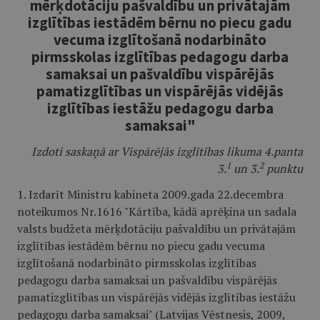
mērķdotāciju pašvaldību un privātajām
izglītības iestādēm bērnu no piecu gadu
vecuma izglītošanā nodarbināto
pirmsskolas izglītības pedagogu darba
samaksai un pašvaldību vispārējās
pamatizglītības un vispārējās vidējās
izglītības iestāžu pedagogu darba
samaksai"
Izdoti saskaņā ar Vispārējās izglītības likuma 4.panta
1
2
3.
un 3.
punktu
1. Izdarīt Ministru kabineta 2009.gada 22.decembra
noteikumos Nr.1616 "Kārtība, kādā aprēķina un sadala
valsts budžeta mērķdotāciju pašvaldību un privātajām
izglītības iestādēm bērnu no piecu gadu vecuma
izglītošanā nodarbināto pirmsskolas izglītības
pedagogu darba samaksai un pašvaldību vispārējās
pamatizglītības un vispārējās vidējās izglītības iestāžu
pedagogu darba samaksai" (Latvijas Vēstnesis, 2009,