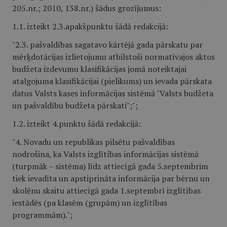
205.nr.; 2010, 138.nr.) šādus grozījumus:
1.1. izteikt 2.3.apakšpunktu šādā redakcijā:
"2.3. pašvaldības sagatavo kārtējā gada pārskatu par
mērķdotācijas izlietojumu atbilstoši normatīvajos aktos
budžeta izdevumu klasifikācijas jomā noteiktajai
atalgojuma klasifikācijai (pielikums) un ievada pārskata
datus Valsts kases informācijas sistēmā "Valsts budžeta
un pašvaldību budžeta pārskati";";
1.2. izteikt 4.punktu šādā redakcijā:
"4. Novadu un republikas pilsētu pašvaldības
nodrošina, ka Valsts izglītības informācijas sistēmā
(turpmāk – sistēma) līdz attiecīgā gada 5.septembrim
tiek ievadīta un apstiprināta informācija par bērnu un
skolēnu skaitu attiecīgā gada 1.septembrī izglītības
iestādēs (pa klasēm (grupām) un izglītības
programmām).";