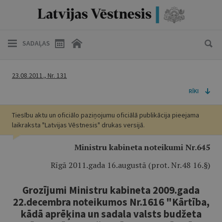
SADAĻAS
23.08.2011., Nr. 131
RĪKI
Tiesību aktu un oficiālo paziņojumu oficiālā publikācija pieejama
laikraksta "Latvijas Vēstnesis" drukas versijā.
Ministru kabineta noteikumi Nr.645
Rīgā 2011.gada 16.augustā (prot. Nr.48 16.§)
Grozījumi Ministru kabineta 2009.gada
22.decembra noteikumos Nr.1616 "Kārtība,
kādā aprēķina un sadala valsts budžeta