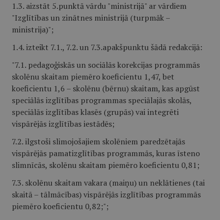
1.3. aizstāt 5.punktā vārdu "ministrijā" ar vārdiem
"Izglītības un zinātnes ministrijā (turpmāk –
ministrija)";
1.4. izteikt 7.1., 7.2. un 7.3.apakšpunktu šādā redakcijā:
"7.1. pedagoģiskās un sociālās korekcijas programmās
skolēnu skaitam piemēro koeficientu 1,47, bet
koeficientu 1,6 – skolēnu (bērnu) skaitam, kas apgūst
speciālās izglītības programmas speciālajās skolās,
speciālās izglītības klasēs (grupās) vai integrēti
vispārējās izglītības iestādēs;
7.2. ilgstoši slimojošajiem skolēniem paredzētajās
vispārējās pamatizglītības programmās, kuras īsteno
slimnīcās, skolēnu skaitam piemēro koeficientu 0,81;
7.3. skolēnu skaitam vakara (maiņu) un neklātienes (tai
skaitā – tālmācības) vispārējās izglītības programmās
piemēro koeficientu 0,82;";