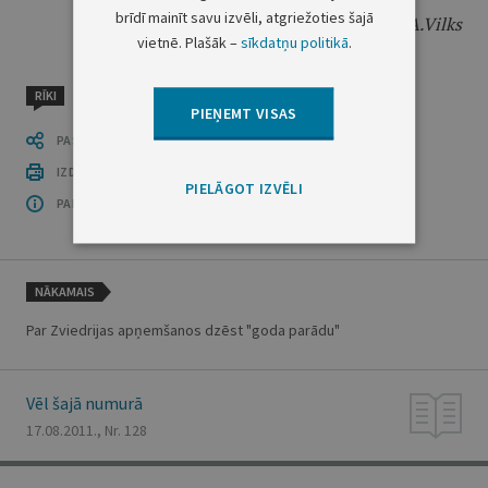
brīdī mainīt savu izvēli, atgriežoties šajā
Finanšu ministrs
A.Vilks
vietnē. Plašāk –
sīkdatņu politikā
.
RĪKI
PIEŅEMT VISAS
PASTĀSTI CITIEM
IZDRUKĀT PUBLIKĀCIJU
PIELĀGOT IZVĒLI
PAR OFICIĀLO IZDEVUMU
NĀKAMAIS
Par Zviedrijas apņemšanos dzēst "goda parādu"
Vēl šajā numurā
17.08.2011., Nr. 128