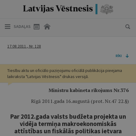
SADAĻAS
17.08.2011., Nr. 128
RĪKI
Tiesību aktu un oficiālo paziņojumu oficiālā publikācija pieejama
laikraksta "Latvijas Vēstnesis" drukas versijā.
Ministru kabineta rīkojums Nr.376
Rīgā 2011.gada 16.augustā (prot. Nr.47 22.§)
Par 2012.gada valsts budžeta projekta un
vidēja termiņa makroekonomiskās
attīstības un fiskālās politikas ietvara