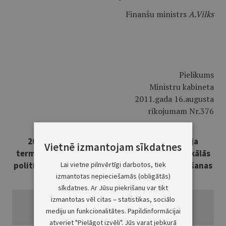
Finanšu ministrs
A.Vilks
Pielikums
Ministru kabineta
2011.gada 16.augusta
rīkojumam Nr.376
2012.gada valsts budžeta projekta un vidēja
Vietnē izmantojam sīkdatnes
termiņa makroekonomiskās attīstības un fiskālās
Lai vietne pilnvērtīgi darbotos, tiek
politikas ietvara 2012.–2014.gadam sagatavošanas
izmantotas nepieciešamās (obligātās)
grafiks
sīkdatnes. Ar Jūsu piekrišanu var tikt
izmantotas vēl citas – statistikas, sociālo
mediju un funkcionalitātes. Papildinformācijai
atveriet "Pielāgot izvēli". Jūs varat jebkurā