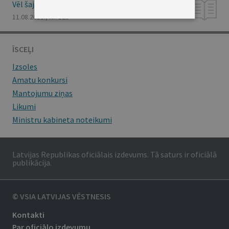
Vēl šajā numurā
11.08.2011., Nr. 125
ĪSCEĻI
Izsoles
Amatu konkursi
Mantojumu ziņas
Likumi
Ministru kabineta noteikumi
Latvijas Republikas oficiālais izdevums. Tā saturs ir oficiālā
publikācija.
© VSIA LATVIJAS VĒSTNESIS
Kontakti
Par oficiālo izdevumu