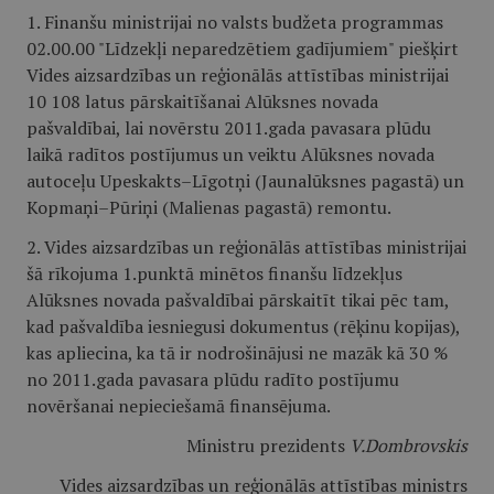
1. Finanšu ministrijai no valsts budžeta programmas
02.00.00 "Līdzekļi neparedzētiem gadījumiem" piešķirt
Vides aizsardzības un reģionālās attīstības ministrijai
10 108 latus pārskaitīšanai Alūksnes novada
pašvaldībai, lai novērstu 2011.gada pavasara plūdu
laikā radītos postījumus un veiktu Alūksnes novada
autoceļu Upeskakts–Līgotņi (Jaunalūksnes pagastā) un
Kopmaņi–Pūriņi (Malienas pagastā) remontu.
2. Vides aizsardzības un reģionālās attīstības ministrijai
šā rīkojuma 1.punktā minētos finanšu līdzekļus
Alūksnes novada pašvaldībai pārskaitīt tikai pēc tam,
kad pašvaldība iesniegusi dokumentus (rēķinu kopijas),
kas apliecina, ka tā ir nodrošinājusi ne mazāk kā 30 %
no 2011.gada pavasara plūdu radīto postījumu
novēršanai nepieciešamā finansējuma.
Ministru prezidents
V.Dombrovskis
Vides aizsardzības un reģionālās attīstības ministrs