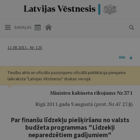
SADAĻAS
11.08.2011., Nr. 125
RĪKI
Tiesību aktu un oficiālo paziņojumu oficiālā publikācija pieejama
laikraksta "Latvijas Vēstnesis" drukas versijā.
Ministru kabineta rīkojums Nr.371
Rīgā 2011.gada 9.augustā (prot. Nr.47 27.§)
Par finanšu līdzekļu piešķiršanu no valsts
budžeta programmas "Līdzekļi
neparedzētiem gadījumiem"