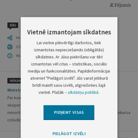
R.Vējonis
RĪKI
Vietnē izmantojam sīkdatnes
PASTĀSTI CITIEM
Lai vietne pilnvērtīgi darbotos, tiek
IZDRUKĀT PUBLIKĀCIJU
izmantotas nepieciešamās (obligātās)
PAR OFICIĀLO IZDEVUMU
sīkdatnes. Ar Jūsu piekrišanu var tikt
izmantotas vēl citas – statistikas, sociālo
mediju un funkcionalitātes. Papildinformācijai
atveriet "Pielāgot izvēli". Jūs varat jebkurā
NĀKAMAIS
brīdī mainīt savu izvēli, atgriežoties šajā
Ministru kabineta rīkojums Nr.372
vietnē. Plašāk –
sīkdatņu politikā
.
Par konkursa atlases komisijas izveidi, lai izvirzītu Latvijas
ekspertus ievēlēšanai Vispārējās konvencijas par nacionālo
PIEŅEMT VISAS
minoritāšu aizsardzību Konsultatīvajā komitejā, un atklāta konkursa
izsludināšanu
PIELĀGOT IZVĒLI