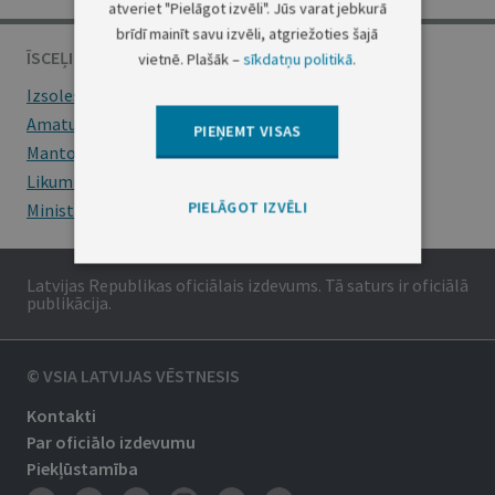
atveriet "Pielāgot izvēli". Jūs varat jebkurā
brīdī mainīt savu izvēli, atgriežoties šajā
ĪSCEĻI
vietnē. Plašāk –
sīkdatņu politikā
.
Izsoles
Amatu konkursi
PIEŅEMT VISAS
Mantojumu ziņas
Likumi
PIELĀGOT IZVĒLI
Ministru kabineta noteikumi
Latvijas Republikas oficiālais izdevums. Tā saturs ir oficiālā
publikācija.
© VSIA LATVIJAS VĒSTNESIS
Kontakti
Par oficiālo izdevumu
Piekļūstamība