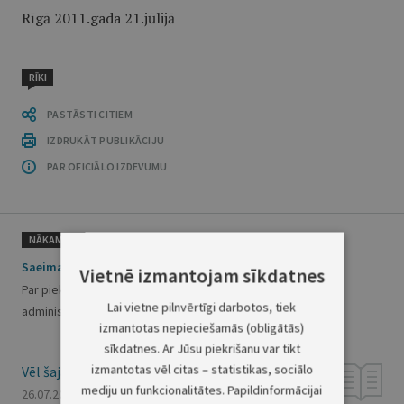
Rīgā 2011.gada 21.jūlijā
RĪKI
PASTĀSTI CITIEM
IZDRUKĀT PUBLIKĀCIJU
PAR OFICIĀLO IZDEVUMU
NĀKAMAIS
Saeimas paziņojums
Vietnē izmantojam sīkdatnes
Par piekrišanu deputāta Riharda Eigima saukšanai pie
Lai vietne pilnvērtīgi darbotos, tiek
administratīvās atbildības
izmantotas nepieciešamās (obligātās)
sīkdatnes. Ar Jūsu piekrišanu var tikt
izmantotas vēl citas – statistikas, sociālo
Vēl šajā numurā
mediju un funkcionalitātes. Papildinformācijai
26.07.2011., Nr. 115