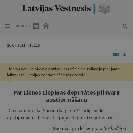
SADAĻAS
26.07.2011., Nr. 115
RĪKI
Tiesību aktu un oficiālo paziņojumu oficiālā publikācija pieejama
laikraksta "Latvijas Vēstnesis" drukas versijā.
Par Lienes Liepiņas deputātes pilnvaru
apstiprināšanu
Daru zināmu, ka Saeima šā gada 21.jūlija sēdē
apstiprinājusi Lienes Liepiņas deputātes pilnvaras.
Saeimas priekšsēdētāja
S.Āboltiņa