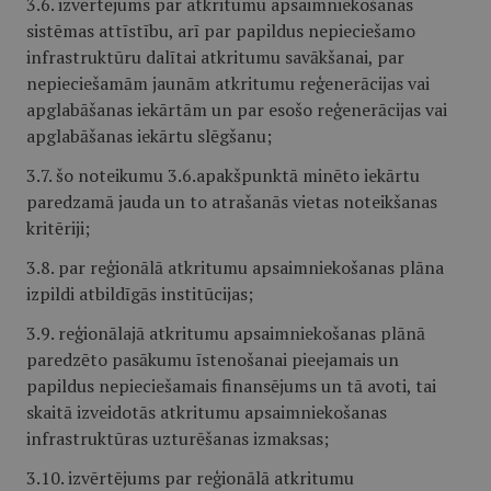
3.6. izvērtējums par atkritumu apsaimniekošanas
sistēmas attīstību, arī par papildus nepieciešamo
infrastruktūru dalītai atkritumu savākšanai, par
nepieciešamām jaunām atkritumu reģenerācijas vai
apglabāšanas iekārtām un par esošo reģenerācijas vai
apglabāšanas iekārtu slēgšanu;
3.7. šo noteikumu 3.6.apakšpunktā minēto iekārtu
paredzamā jauda un to atrašanās vietas noteikšanas
kritēriji;
3.8. par reģionālā atkritumu apsaimniekošanas plāna
izpildi atbildīgās institūcijas;
3.9. reģionālajā atkritumu apsaimniekošanas plānā
paredzēto pasākumu īstenošanai pieejamais un
papildus nepieciešamais finansējums un tā avoti, tai
skaitā izveidotās atkritumu apsaimniekošanas
infrastruktūras uzturēšanas izmaksas;
3.10. izvērtējums par reģionālā atkritumu