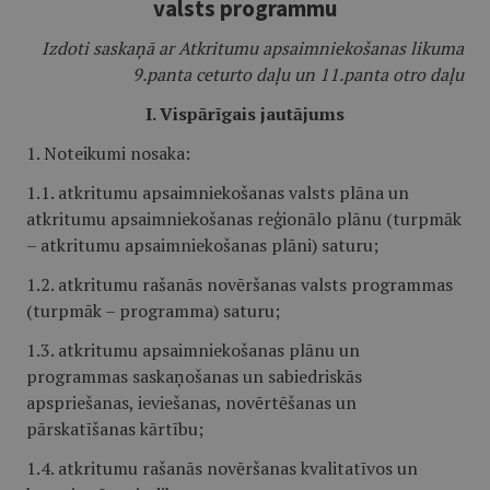
valsts programmu
Izdoti saskaņā ar Atkritumu apsaimniekošanas likuma
9.panta ceturto daļu un 11.panta otro daļu
I. Vispārīgais jautājums
1. Noteikumi nosaka:
1.1. atkritumu apsaimniekošanas valsts plāna un
atkritumu apsaimniekošanas reģionālo plānu (turpmāk
– atkritumu apsaimniekošanas plāni) saturu;
1.2. atkritumu rašanās novēršanas valsts programmas
(turpmāk – programma) saturu;
1.3. atkritumu apsaimniekošanas plānu un
programmas saskaņošanas un sabiedriskās
apspriešanas, ieviešanas, novērtēšanas un
pārskatīšanas kārtību;
1.4. atkritumu rašanās novēršanas kvalitatīvos un