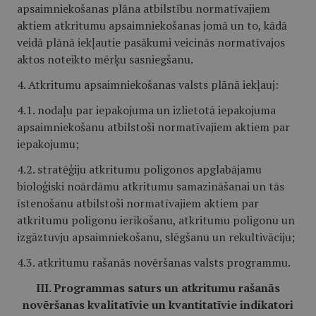
apsaimniekošanas plāna atbilstību normatīvajiem
aktiem atkritumu apsaimniekošanas jomā un to, kādā
veidā plānā iekļautie pasākumi veicinās normatīvajos
aktos noteikto mērķu sasniegšanu.
4. Atkritumu apsaimniekošanas valsts plānā iekļauj:
4.1. nodaļu par iepakojuma un izlietotā iepakojuma
apsaimniekošanu atbilstoši normatīvajiem aktiem par
iepakojumu;
4.2. stratēģiju atkritumu poligonos apglabājamu
bioloģiski noārdāmu atkritumu samazināšanai un tās
īstenošanu atbilstoši normatīvajiem aktiem par
atkritumu poligonu ierīkošanu, atkritumu poligonu un
izgāztuvju apsaimniekošanu, slēgšanu un rekultivāciju;
4.3. atkritumu rašanās novēršanas valsts programmu.
III. Programmas saturs un atkritumu rašanās
novēršanas kvalitatīvie un kvantitatīvie indikatori