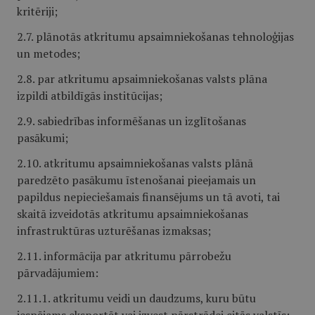
kritēriji;
2.7. plānotās atkritumu apsaimniekošanas tehnoloģijas
un metodes;
2.8. par atkritumu apsaimniekošanas valsts plāna
izpildi atbildīgās institūcijas;
2.9. sabiedrības informēšanas un izglītošanas
pasākumi;
2.10. atkritumu apsaimniekošanas valsts plānā
paredzēto pasākumu īstenošanai pieejamais un
papildus nepieciešamais finansējums un tā avoti, tai
skaitā izveidotās atkritumu apsaimniekošanas
infrastruktūras uzturēšanas izmaksas;
2.11. informācija par atkritumu pārrobežu
pārvadājumiem:
2.11.1. atkritumu veidi un daudzums, kuru būtu