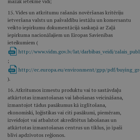
mazāk ietekmē vidi;
15. Vides un atkritumu rašanās novēršanas kritēriju
ietveršana valsts un pašvaldību iestāžu un komersantu
veikto iepirkumu dokumentācijā saskaņā ar Zaļā
iepirkuma nacionālajiem un Eiropas Savienības
ieteikumiem (
http://www.vidm.gov.lv/lat/darbibas_veidi/zalais_pu
;
http://ec.europa.eu/environment/gpp/pdf/buying_gr
).
16. Atkritumos izmestu produktu vai to sastāvdaļu
atkārtotas izmantošanas vai labošanas veicināšana,
izmantojot tādus pasākumus kā izglītošana,
ekonomiski, loģistikas vai citi pasākumi, piemēram,
izveidojot vai atbalstot akreditētus labošanas un
atkārtotas izmantošanas centrus un tīklus, jo īpaši
blīvi apdzīvotos reģionos.