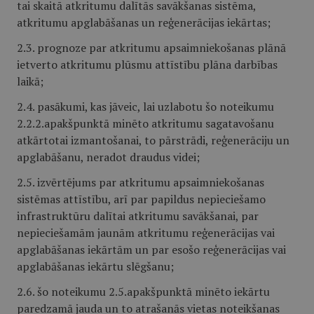
tai skaitā atkritumu dalītās savākšanas sistēma,
atkritumu apglabāšanas un reģenerācijas iekārtas;
2.3. prognoze par atkritumu apsaimniekošanas plānā
ietverto atkritumu plūsmu attīstību plāna darbības
laikā;
2.4. pasākumi, kas jāveic, lai uzlabotu šo noteikumu
2.2.2.apakšpunktā minēto atkritumu sagatavošanu
atkārtotai izmantošanai, to pārstrādi, reģenerāciju un
apglabāšanu, neradot draudus videi;
2.5. izvērtējums par atkritumu apsaimniekošanas
sistēmas attīstību, arī par papildus nepieciešamo
infrastruktūru dalītai atkritumu savākšanai, par
nepieciešamām jaunām atkritumu reģenerācijas vai
apglabāšanas iekārtām un par esošo reģenerācijas vai
apglabāšanas iekārtu slēgšanu;
2.6. šo noteikumu 2.5.apakšpunktā minēto iekārtu
paredzamā jauda un to atrašanās vietas noteikšanas