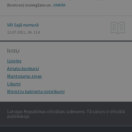
(licences) izsniegšanu un...
VAIRĀK
Vēl šajā numurā
22.07.2011., Nr. 114
ĪSCEĻI
Izsoles
Amatu konkursi
Mantojumu ziņas
Likumi
Ministru kabineta noteikumi
Latvijas Republikas oficiālais izdevums. Tā saturs ir oficiālā
publikācija.