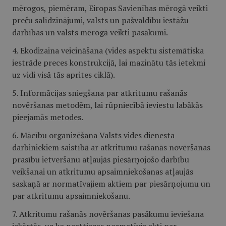
mērogos, piemēram, Eiropas Savienības mērogā veikti
preču salīdzinājumi, valsts un pašvaldību iestāžu
darbības un valsts mērogā veikti pasākumi.
4. Ekodizaina veicināšana (vides aspektu sistemātiska
iestrāde preces konstrukcijā, lai mazinātu tās ietekmi
uz vidi visā tās aprites ciklā).
5. Informācijas sniegšana par atkritumu rašanās
novēršanas metodēm, lai rūpniecībā ieviestu labākās
pieejamās metodes.
6. Mācību organizēšana Valsts vides dienesta
darbiniekiem saistībā ar atkritumu rašanās novēršanas
prasību ietveršanu atļaujās piesārņojošo darbību
veikšanai un atkritumu apsaimniekošanas atļaujās
saskaņā ar normatīvajiem aktiem par piesārņojumu un
par atkritumu apsaimniekošanu.
7. Atkritumu rašanās novēršanas pasākumu ieviešana