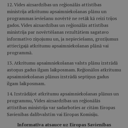
12. Vides aizsardzības un reģionālās attīstības
ministrija atkritumu apsaimniekošanas plānu un
programmas ieviešanu novērtē ne retāk kā reizi trijos
gados. Vides aizsardzības un reģionālās attīstības
ministrija par novērtēšanas rezultātiem sagatavo
informatīvo ziņojumu un, ja nepieciešams, grozījumus
attiecīgajā atkritumu apsaimniekošanas plānā vai
programmā.
13. Atkritumu apsaimniekošanas valsts plānu izstrādā
astoņus gadus ilgam laikposmam. Reģionālos atkritumu
apsaimniekošanas plānus izstrādā septiņus gadus
ilgam laikposmam.
14. Izstrādājot atkritumu apsaimniekošanas plānus un
programmu, Vides aizsardzības un reģionālās
attīstības ministrija var sadarboties ar citām Eiropas
Savienības dalībvalstīm vai Eiropas Komisiju.
Informatīva atsauce uz Eiropas Savienības