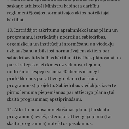
saskaņo atbilstoši Ministru kabineta darbību
reglamentējošajos normatīvajos aktos noteiktajai
kārtībai.
10. Izstrādājot atkritumu apsaimniekošanas plānu un
programmu, izstrādātājs nodrošina sabiedrības,
organizāciju un institūciju informēšanu un viedokļu
uzklausīšanu atbilstoši normatīvajiem aktiem par
sabiedrības līdzdalības kārtību attīstības plānošanā un
par stratēģisko ietekmes uz vidi novērtējumu,
nodrošinot iespēju vismaz 40 dienas iesniegt
priekšlikumus par attiecīgo plāna (tai skaitā
programmas) projektu. Sabiedrības viedokļus izvērtē
pirms lēmuma pieņemšanas par attiecīgā plāna (tai
skaitā programmas) apstiprināšanu.
11. Atkritumu apsaimniekošanas plānu (tai skaitā
programmu) ievieš, īstenojot attiecīgajā plānā (tai
skaitā programmā) noteiktos pasākumus.