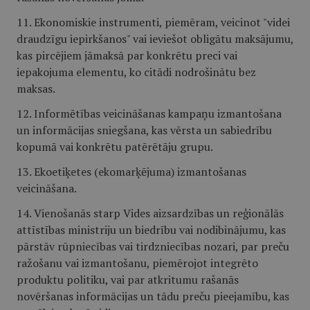
11. Ekonomiskie instrumenti, piemēram, veicinot "videi
draudzīgu iepirkšanos" vai ieviešot obligātu maksājumu,
kas pircējiem jāmaksā par konkrētu preci vai
iepakojuma elementu, ko citādi nodrošinātu bez
maksas.
12. Informētības veicināšanas kampaņu izmantošana
un informācijas sniegšana, kas vērsta un sabiedrību
kopumā vai konkrētu patērētāju grupu.
13. Ekoetiķetes (ekomarķējuma) izmantošanas
veicināšana.
14. Vienošanās starp Vides aizsardzības un reģionālās
attīstības ministriju un biedrību vai nodibinājumu, kas
pārstāv rūpniecības vai tirdzniecības nozari, par preču
ražošanu vai izmantošanu, piemērojot integrēto
produktu politiku, vai par atkritumu rašanās
novēršanas informācijas un tādu preču pieejamību, kas