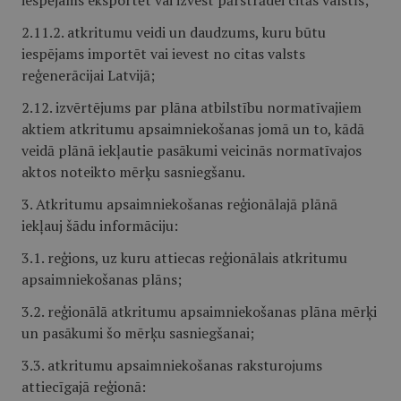
iespējams eksportēt vai izvest pārstrādei citās valstīs;
2.11.2. atkritumu veidi un daudzums, kuru būtu
iespējams importēt vai ievest no citas valsts
reģenerācijai Latvijā;
2.12. izvērtējums par plāna atbilstību normatīvajiem
aktiem atkritumu apsaimniekošanas jomā un to, kādā
veidā plānā iekļautie pasākumi veicinās normatīvajos
aktos noteikto mērķu sasniegšanu.
3. Atkritumu apsaimniekošanas reģionālajā plānā
iekļauj šādu informāciju:
3.1. reģions, uz kuru attiecas reģionālais atkritumu
apsaimniekošanas plāns;
3.2. reģionālā atkritumu apsaimniekošanas plāna mērķi
un pasākumi šo mērķu sasniegšanai;
3.3. atkritumu apsaimniekošanas raksturojums
attiecīgajā reģionā: