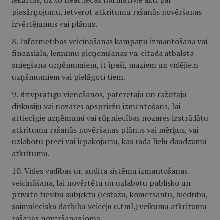
iekārtās, uz ko neattiecas normatīvie akti par
piesārņojumu, ietverot atkritumu rašanās novēršanas
izvērtējumus vai plānus.
8. Informētības veicināšanas kampaņu izmantošana vai
finansiāla, lēmumu pieņemšanas vai citāda atbalsta
sniegšana uzņēmumiem, it īpaši, maziem un vidējiem
uzņēmumiem vai pielāgoti tiem.
9. Brīvprātīgu vienošanos, patērētāju un ražotāju
diskusiju vai nozares apspriežu izmantošana, lai
attiecīgie uzņēmumi vai rūpniecības nozares izstrādātu
atkritumu rašanās novēršanas plānus vai mērķus, vai
uzlabotu preci vai iepakojumu, kas rada lielu daudzumu
atkritumu.
10. Vides vadības un audita sistēmu izmantošanas
veicināšana, lai novērtētu un uzlabotu publisko un
privāto tiesību subjektu (iestāžu, komersantu, biedrību,
saimniecisko darbību veicēju u.tml.) veikumu atkritumu
rašanās novēršanas jomā.