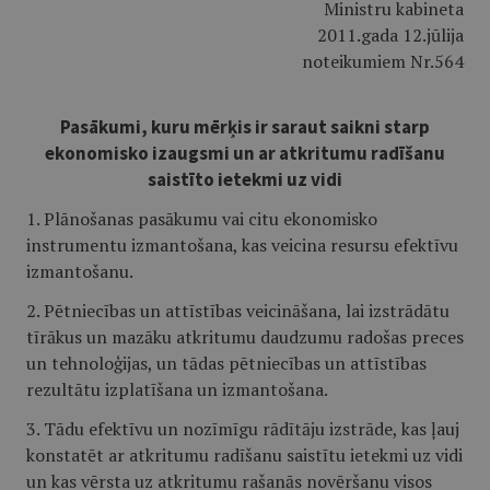
Ministru kabineta
2011.gada 12.jūlija
noteikumiem Nr.564
Pasākumi, kuru mērķis ir saraut saikni starp
ekonomisko izaugsmi un ar atkritumu radīšanu
saistīto ietekmi uz vidi
1. Plānošanas pasākumu vai citu ekonomisko
instrumentu izmantošana, kas veicina resursu efektīvu
izmantošanu.
2. Pētniecības un attīstības veicināšana, lai izstrādātu
tīrākus un mazāku atkritumu daudzumu radošas preces
un tehnoloģijas, un tādas pētniecības un attīstības
rezultātu izplatīšana un izmantošana.
3. Tādu efektīvu un nozīmīgu rādītāju izstrāde, kas ļauj
konstatēt ar atkritumu radīšanu saistītu ietekmi uz vidi
un kas vērsta uz atkritumu rašanās novēršanu visos