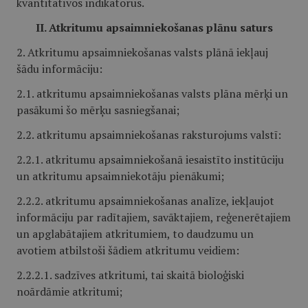
kvantitatīvos indikatorus.
II. Atkritumu apsaimniekošanas plānu saturs
2. Atkritumu apsaimniekošanas valsts plānā iekļauj
šādu informāciju:
2.1. atkritumu apsaimniekošanas valsts plāna mērķi un
pasākumi šo mērķu sasniegšanai;
2.2. atkritumu apsaimniekošanas raksturojums valstī:
2.2.1. atkritumu apsaimniekošanā iesaistīto institūciju
un atkritumu apsaimniekotāju pienākumi;
2.2.2. atkritumu apsaimniekošanas analīze, iekļaujot
informāciju par radītajiem, savāktajiem, reģenerētajiem
un apglabātajiem atkritumiem, to daudzumu un
avotiem atbilstoši šādiem atkritumu veidiem:
2.2.2.1. sadzīves atkritumi, tai skaitā bioloģiski
noārdāmie atkritumi;