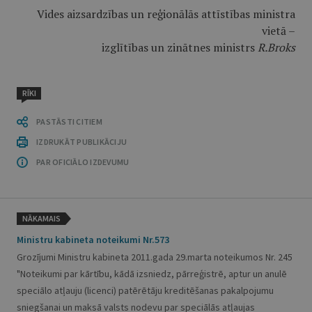
Vides aizsardzības un reģionālās attīstības ministra
vietā –
izglītības un zinātnes ministrs
R.Broks
RĪKI
PASTĀSTI CITIEM
IZDRUKĀT PUBLIKĀCIJU
PAR OFICIĀLO IZDEVUMU
NĀKAMAIS
Ministru kabineta noteikumi Nr.573
Grozījumi Ministru kabineta 2011.gada 29.marta noteikumos Nr. 245
"Noteikumi par kārtību, kādā izsniedz, pārreģistrē, aptur un anulē
speciālo atļauju (licenci) patērētāju kreditēšanas pakalpojumu
sniegšanai un maksā valsts nodevu par speciālās atļaujas