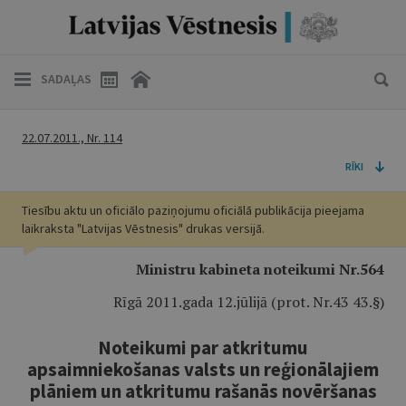
SADAĻAS
22.07.2011., Nr. 114
RĪKI
Tiesību aktu un oficiālo paziņojumu oficiālā publikācija pieejama
laikraksta "Latvijas Vēstnesis" drukas versijā.
Ministru kabineta noteikumi Nr.564
Rīgā 2011.gada 12.jūlijā (prot. Nr.43 43.§)
Noteikumi par atkritumu
apsaimniekošanas valsts un reģionālajiem
plāniem un atkritumu rašanās novēršanas