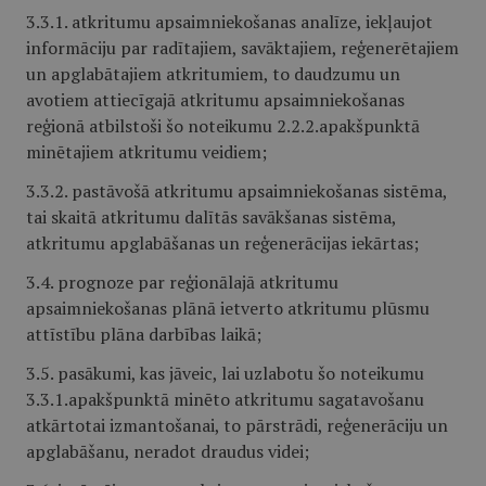
3.3.1. atkritumu apsaimniekošanas analīze, iekļaujot
informāciju par radītajiem, savāktajiem, reģenerētajiem
un apglabātajiem atkritumiem, to daudzumu un
avotiem attiecīgajā atkritumu apsaimniekošanas
reģionā atbilstoši šo noteikumu 2.2.2.apakšpunktā
minētajiem atkritumu veidiem;
3.3.2. pastāvošā atkritumu apsaimniekošanas sistēma,
tai skaitā atkritumu dalītās savākšanas sistēma,
atkritumu apglabāšanas un reģenerācijas iekārtas;
3.4. prognoze par reģionālajā atkritumu
apsaimniekošanas plānā ietverto atkritumu plūsmu
attīstību plāna darbības laikā;
3.5. pasākumi, kas jāveic, lai uzlabotu šo noteikumu
3.3.1.apakšpunktā minēto atkritumu sagatavošanu
atkārtotai izmantošanai, to pārstrādi, reģenerāciju un
apglabāšanu, neradot draudus videi;