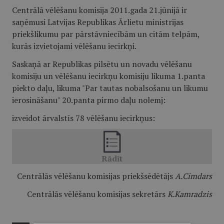
Centrālā vēlēšanu komisija 2011.gada 21.jūnijā ir
saņēmusi Latvijas Republikas Ārlietu ministrijas
priekšlikumu par pārstāvniecībām un citām telpām,
kurās izvietojami vēlēšanu iecirkņi.
Saskaņā ar Republikas pilsētu un novadu vēlēšanu
komisiju un vēlēšanu iecirkņu komisiju likuma 1.panta
piekto daļu, likuma "Par tautas nobalsošanu un likumu
ierosināšanu" 20.panta pirmo daļu nolemj:
izveidot ārvalstīs 78 vēlēšanu iecirkņus:
Centrālās vēlēšanu komisijas priekšsēdētājs
A.Cimdars
Centrālās vēlēšanu komisijas sekretārs
K.Kamradzis