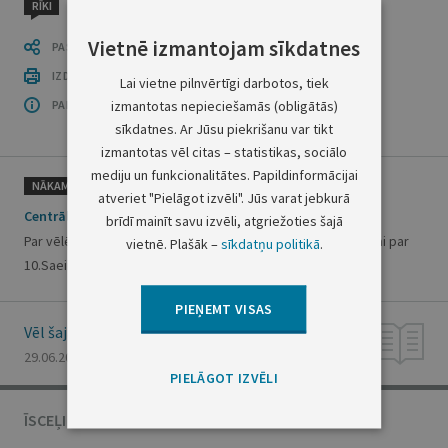
RĪKI
Vietnē izmantojam sīkdatnes
PASTĀSTI CITIEM
IZDRUKĀT PUBLIKĀCIJU
Lai vietne pilnvērtīgi darbotos, tiek
izmantotas nepieciešamās (obligātās)
PAR OFICIĀLO IZDEVUMU
sīkdatnes. Ar Jūsu piekrišanu var tikt
izmantotas vēl citas – statistikas, sociālo
mediju un funkcionalitātes. Papildinformācijai
NĀKAMAIS
atveriet "Pielāgot izvēli". Jūs varat jebkurā
Centrālās vēlēšanu komisijas lēmums Nr.23
brīdī mainīt savu izvēli, atgriežoties šajā
Par vēlēšanu komisiju iecelšanu ārvalstīs tautas nobalsošanai par
vietnē. Plašāk –
sīkdatņu politikā
.
10.Saeimas atlaišanu 2011.gada 23.jūlijā
PIEŅEMT VISAS
Vēl šajā numurā
29.06.2011., Nr. 99
PIELĀGOT IZVĒLI
ĪSCEĻI