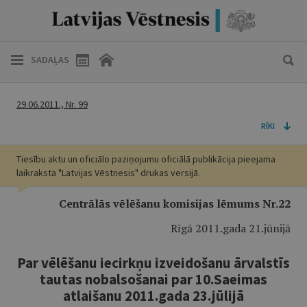
SADAĻAS
29.06.2011., Nr. 99
RĪKI
Tiesību aktu un oficiālo paziņojumu oficiālā publikācija pieejama
laikraksta "Latvijas Vēstnesis" drukas versijā.
Centrālās vēlēšanu komisijas lēmums Nr.22
Rīgā 2011.gada 21.jūnijā
Par vēlēšanu iecirkņu izveidošanu ārvalstīs
tautas nobalsošanai par 10.Saeimas
atlaišanu 2011.gada 23.jūlijā