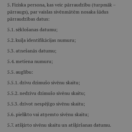
5. Fiziska persona, kas veic pārraudzību (turpmāk –
pārraugs), par vaislas sivēnmātēm nosaka šādus
pārraudzības datus:
5.1. sēklošanas datumu;
5.2. kuiļa identifikācijas numuru;
5.3. atnešanās datumu;
5.4. metiena numuru;
5.5. auglību:
5.5.1. dzīvu dzimušo sivēnu skaitu;
5.5.2. nedzīvu dzimušo sivēnu skaitu;
5.5.3. dzīvot nespējīgo sivēnu skaitu;
5.6. pielikto vai atņemto sivēnu skaitu;
5.7. atšķirto sivēnu skaitu un atšķiršanas datumu.