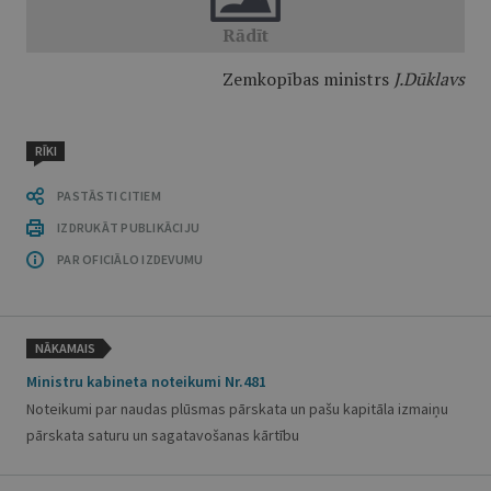
Zemkopības ministrs
J.Dūklavs
RĪKI
PASTĀSTI CITIEM
IZDRUKĀT PUBLIKĀCIJU
PAR OFICIĀLO IZDEVUMU
NĀKAMAIS
Ministru kabineta noteikumi Nr.481
Noteikumi par naudas plūsmas pārskata un pašu kapitāla izmaiņu
pārskata saturu un sagatavošanas kārtību