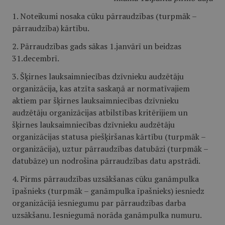
1. Noteikumi nosaka cūku pārraudzības (turpmāk –
pārraudzība) kārtību.
2. Pārraudzības gads sākas 1.janvārī un beidzas
31.decembrī.
3. Šķirnes lauksaimniecības dzīvnieku audzētāju
organizācija, kas atzīta saskaņā ar normatīvajiem
aktiem par šķirnes lauksaimniecības dzīvnieku
audzētāju organizācijas atbilstības kritērijiem un
šķirnes lauksaimniecības dzīvnieku audzētāju
organizācijas statusa piešķiršanas kārtību (turpmāk –
organizācija), uztur pārraudzības datubāzi (turpmāk –
datubāze) un nodrošina pārraudzības datu apstrādi.
4. Pirms pārraudzības uzsākšanas cūku ganāmpulka
īpašnieks (turpmāk – ganāmpulka īpašnieks) iesniedz
organizācijā iesniegumu par pārraudzības darba
uzsākšanu. Iesniegumā norāda ganāmpulka numuru.