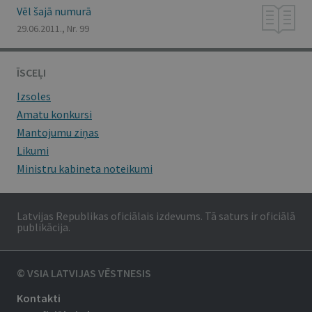
Vēl šajā numurā
29.06.2011., Nr. 99
ĪSCEĻI
Izsoles
Amatu konkursi
Mantojumu ziņas
Likumi
Ministru kabineta noteikumi
Latvijas Republikas oficiālais izdevums. Tā saturs ir oficiālā
publikācija.
© VSIA LATVIJAS VĒSTNESIS
Kontakti