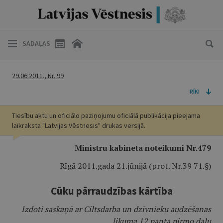
SADAĻAS
29.06.2011., Nr. 99
RĪKI
Tiesību aktu un oficiālo paziņojumu oficiālā publikācija pieejama
laikraksta "Latvijas Vēstnesis" drukas versijā.
Ministru kabineta noteikumi Nr.479
Rīgā 2011.gada 21.jūnijā (prot. Nr.39 71.§)
Cūku pārraudzības kārtība
Izdoti saskaņā ar Ciltsdarba un dzīvnieku audzēšanas
likuma 12.panta pirmo daļu