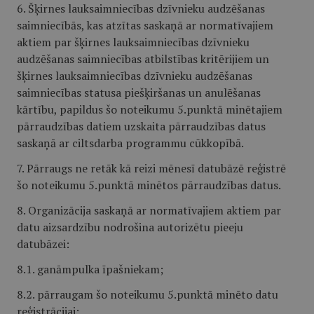
6. Šķirnes lauksaimniecības dzīvnieku audzēšanas
saimniecībās, kas atzītas saskaņā ar normatīvajiem
aktiem par šķirnes lauksaimniecības dzīvnieku
audzēšanas saimniecības atbilstības kritērijiem un
šķirnes lauksaimniecības dzīvnieku audzēšanas
saimniecības statusa piešķiršanas un anulēšanas
kārtību, papildus šo noteikumu 5.punktā minētajiem
pārraudzības datiem uzskaita pārraudzības datus
saskaņā ar ciltsdarba programmu cūkkopībā.
7. Pārraugs ne retāk kā reizi mēnesī datubāzē reģistrē
šo noteikumu 5.punktā minētos pārraudzības datus.
8. Organizācija saskaņā ar normatīvajiem aktiem par
datu aizsardzību nodrošina autorizētu pieeju
datubāzei:
8.1. ganāmpulka īpašniekam;
8.2. pārraugam šo noteikumu 5.punktā minēto datu
reģistrācijai;