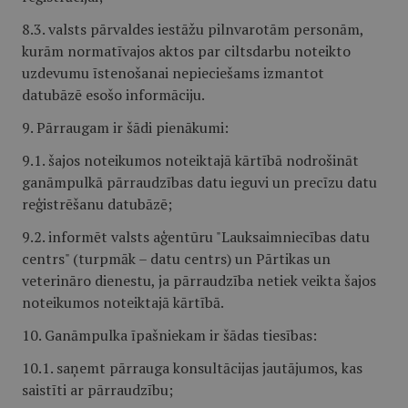
8.3. valsts pārvaldes iestāžu pilnvarotām personām,
kurām normatīvajos aktos par ciltsdarbu noteikto
uzdevumu īstenošanai nepieciešams izmantot
datubāzē esošo informāciju.
9. Pārraugam ir šādi pienākumi:
9.1. šajos noteikumos noteiktajā kārtībā nodrošināt
ganāmpulkā pārraudzības datu ieguvi un precīzu datu
reģistrēšanu datubāzē;
9.2. informēt valsts aģentūru "Lauksaimniecības datu
centrs" (turpmāk – datu centrs) un Pārtikas un
veterināro dienestu, ja pārraudzība netiek veikta šajos
noteikumos noteiktajā kārtībā.
10. Ganāmpulka īpašniekam ir šādas tiesības:
10.1. saņemt pārrauga konsultācijas jautājumos, kas
saistīti ar pārraudzību;