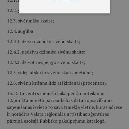
12.1. saimniecības nosaukums;
12.2. ganāmpulka reģistrācijas numurs;
12.3. sivēnmāšu skaits;
12.4. auglība:
12.4.1. dzīvu dzimušo sivēnu skaits;
12.4.2. nedzīvu dzimušo sivēnu skaits;
12.4.3. dzīvot nespējīgo sivēnu skaits;
12.5. vidēji atšķirto sivēnu skaits metienā;
12.6. sivēnu krišana līdz atšķiršanai (procentos).
13. Datu centrs mēneša laikā pēc šo noteikumu
12.punktā minētā pārraudzības datu kopsavilkuma
saņemšanas ievieto to savā tīmekļa vietnē, kuras adrese
ir norādīta Valsts reģionālās attīstības aģentūras
pārziņā esošajā Publisko pakalpojumu katalogā.