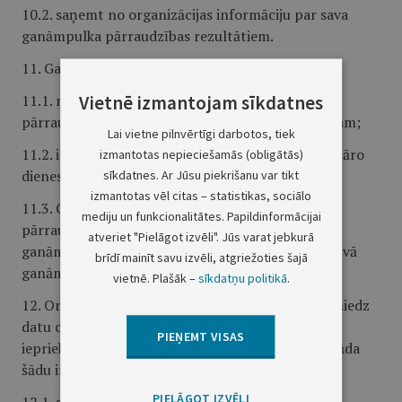
10.2. saņemt no organizācijas informāciju par sava
ganāmpulka pārraudzības rezultātiem.
11. Ganāmpulka īpašniekam ir šādi pienākumi:
Vietnē izmantojam sīkdatnes
11.1. nodrošināt pārraudzības datu pieejamību
pārraugam un Pārtikas un veterinārajam dienestam;
Lai vietne pilnvērtīgi darbotos, tiek
11.2. informēt datu centru un Pārtikas un veterināro
izmantotas nepieciešamās (obligātās)
dienestu par pārkāpumiem pārraudzības darbā;
sīkdatnes. Ar Jūsu piekrišanu var tikt
izmantotas vēl citas – statistikas, sociālo
11.3. Civillikumā noteiktajā kārtībā vienoties ar
mediju un funkcionalitātes. Papildinformācijai
pārraugu par pārraudzības darba veikšanu, ja
atveriet "Pielāgot izvēli". Jūs varat jebkurā
ganāmpulka īpašnieks pats neveic pārraudzību savā
brīdī mainīt savu izvēli, atgriežoties šajā
ganāmpulkā.
vietnē. Plašāk –
sīkdatņu politikā
.
12. Organizācija katru gadu līdz 15.februārim iesniedz
datu centrā pārraudzības datu kopsavilkumu par
PIEŅEMT VISAS
iepriekšējo pārraudzības gadu. Kopsavilkumā norāda
šādu informāciju:
PIELĀGOT IZVĒLI