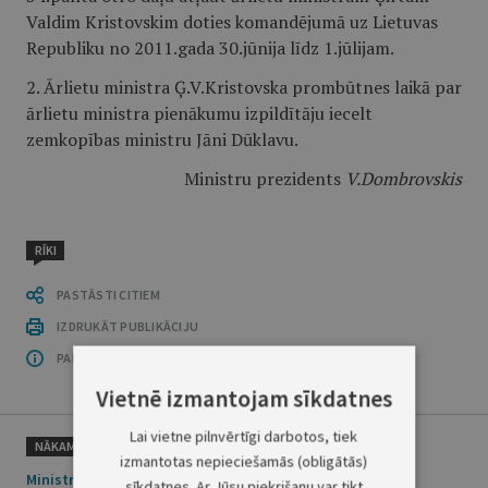
Valdim Kristovskim doties komandējumā uz Lietuvas
Republiku no 2011.gada 30.jūnija līdz 1.jūlijam.
2. Ārlietu ministra Ģ.V.Kristovska prombūtnes laikā par
ārlietu ministra pienākumu izpildītāju iecelt
zemkopības ministru Jāni Dūklavu.
Ministru prezidents
V.Dombrovskis
RĪKI
PASTĀSTI CITIEM
IZDRUKĀT PUBLIKĀCIJU
PAR OFICIĀLO IZDEVUMU
Vietnē izmantojam sīkdatnes
Lai vietne pilnvērtīgi darbotos, tiek
NĀKAMAIS
izmantotas nepieciešamās (obligātās)
Ministru prezidenta rīkojums Nr.225
sīkdatnes. Ar Jūsu piekrišanu var tikt