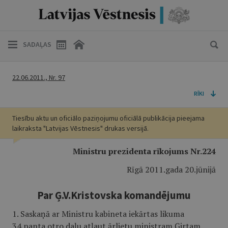
SADAĻAS
22.06.2011., Nr. 97
RĪKI
Tiesību aktu un oficiālo paziņojumu oficiālā publikācija pieejama
laikraksta "Latvijas Vēstnesis" drukas versijā.
Ministru prezidenta rīkojums Nr.224
Rīgā 2011.gada 20.jūnijā
Par Ģ.V.Kristovska komandējumu
1. Saskaņā ar Ministru kabineta iekārtas likuma
34.panta otro daļu atļaut ārlietu ministram Ģirtam