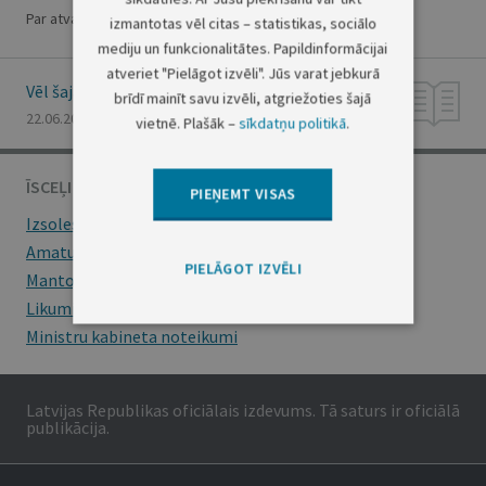
Par atvaļinājuma piešķiršanu R.Vējonim
izmantotas vēl citas – statistikas, sociālo
mediju un funkcionalitātes. Papildinformācijai
atveriet "Pielāgot izvēli". Jūs varat jebkurā
Vēl šajā numurā
brīdī mainīt savu izvēli, atgriežoties šajā
22.06.2011., Nr. 97
vietnē. Plašāk –
sīkdatņu politikā
.
ĪSCEĻI
PIEŅEMT VISAS
Izsoles
Amatu konkursi
PIELĀGOT IZVĒLI
Mantojumu ziņas
Likumi
Ministru kabineta noteikumi
Latvijas Republikas oficiālais izdevums. Tā saturs ir oficiālā
publikācija.