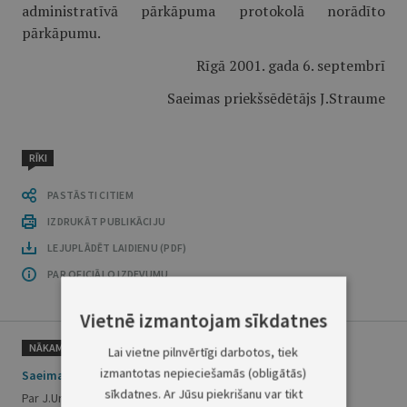
administratīvā pārkāpuma protokolā norādīto
pārkāpumu.
Rīgā 2001. gada 6. septembrī
Saeimas priekšsēdētājs J.Straume
RĪKI
PASTĀSTI CITIEM
IZDRUKĀT PUBLIKĀCIJU
LEJUPLĀDĒT LAIDIENU (PDF)
PAR OFICIĀLO IZDEVUMU
Vietnē izmantojam sīkdatnes
NĀKAMAIS
Lai vietne pilnvērtīgi darbotos, tiek
izmantotas nepieciešamās (obligātās)
Saeimas paziņojums
sīkdatnes. Ar Jūsu piekrišanu var tikt
Par J.Urbanoviču