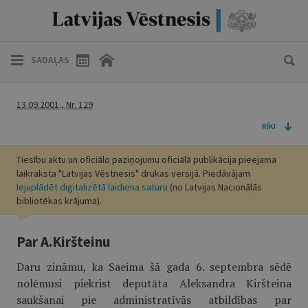
SADAĻAS
13.09.2001., Nr. 129
RĪKI
Tiesību aktu un oficiālo paziņojumu oficiālā publikācija pieejama
laikraksta "Latvijas Vēstnesis" drukas versijā. Piedāvājam
lejuplādēt digitalizētā laidiena saturu
(no Latvijas Nacionālās
bibliotēkas krājuma).
Par A.Kiršteinu
Daru zināmu, ka Saeima šā gada 6. septembra sēdē
nolēmusi piekrist deputāta Aleksandra Kiršteina
saukšanai pie administratīvās atbildības par