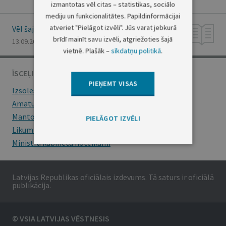
izmantotas vēl citas – statistikas, sociālo
mediju un funkcionalitātes. Papildinformācijai
atveriet "Pielāgot izvēli". Jūs varat jebkurā
Vēl šajā numurā
brīdī mainīt savu izvēli, atgriežoties šajā
13.09.2001., Nr. 129
vietnē. Plašāk –
sīkdatņu politikā
.
ĪSCEĻI
PIEŅEMT VISAS
Izsoles
Amatu konkursi
Mantojumu ziņas
PIELĀGOT IZVĒLI
Likumi
Ministru kabineta noteikumi
Latvijas Republikas oficiālais izdevums. Tā saturs ir oficiālā
publikācija.
© VSIA LATVIJAS VĒSTNESIS