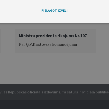
PIELĀGOT IZVĒLI
Nākamā
Ministru prezidenta rīkojums Nr.107
Par Ģ.V.Kristovska komandējumu
vijas Republikas oficiālais izdevums. Tā saturs ir oficiālā publikāc