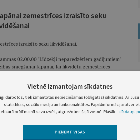
apānai zemestrīces izraisīto seku
kvidēšanai
strīces izraisīto seku likvidēšanai.
ogrammas 02.00.00 "Līdzekļi neparedzētiem gadījumiem"
zības sniegšanai Japānai, lai likvidētu zemestrīces
Vietnē izmantojam sīkdatnes
nētos līdzekļus ieskaitīt Latvijas Sarkanā Krusta
kanajam Krustam.
tīgi darbotos, tiek izmantotas nepieciešamās (obligātās) sīkdatnes. Ar Jūsu 
– statistikas, sociālo mediju un funkcionalitātes. Papildinformācijai atveriet 
jebkurā brīdī mainīt savu izvēli, atgriežoties šajā vietnē. Plašāk –
Ministru prezidents
V.Dombrovskis
sīkdatņu po
Ārlietu ministrs
Ģ.V.Kristovskis
PIEŅEMT VISAS