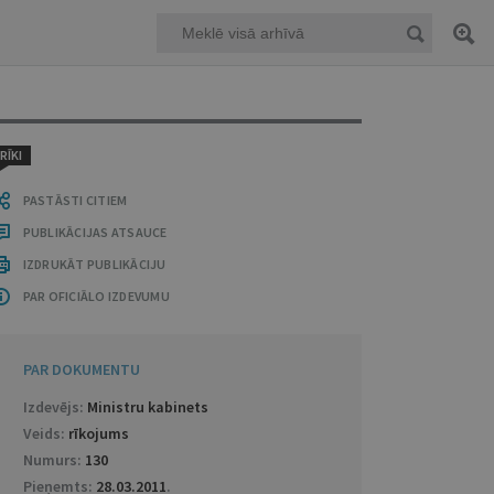
RĪKI
PASTĀSTI CITIEM
PUBLIKĀCIJAS ATSAUCE
IZDRUKĀT PUBLIKĀCIJU
PAR OFICIĀLO IZDEVUMU
PAR DOKUMENTU
Izdevējs:
Ministru kabinets
Veids:
rīkojums
Numurs:
130
Pieņemts:
28.03.2011
.