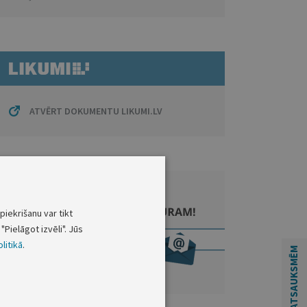
ATVĒRT DOKUMENTU LIKUMI.LV
piekrišanu var tikt
"Pielāgot izvēli". Jūs
litikā
.
ATSAUKSMĒM