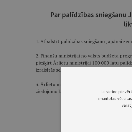
Par palīdzības sniegšanu J
li
1. Atbalstīt palīdzības sniegšanu Japānai zeme
2. Finanšu ministrijai no valsts budžeta pr
piešķirt Ārlietu ministrijai 100 000 latu palīd
izraisītās sekas.
3. Ārlietu ministrijai šā rīkojuma 2.punktā mi
ziedojumu kontā pārskaitīšanai Japānas Sar
Lai vietne pilnvēr
izmantotas vēl citas 
varat 