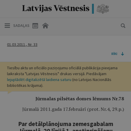
SADAĻAS
01.03.2011., Nr. 33
RĪKI
Tiesību aktu un oficiālo paziņojumu oficiālā publikācija pieejama
laikraksta "Latvijas Vēstnesis" drukas versijā. Piedāvājam
lejuplādēt digitalizētā laidiena saturu
(no Latvijas Nacionālās
bibliotēkas krājuma).
Jūrmalas pilsētas domes lēmums Nr.78
Jūrmalā 2011.gada 17.februārī (prot. Nr.4, 29.p.)
Par detālplānojuma zemesgabalam
Jūrmalā, 20.līnijā 1, apstiprināšanu