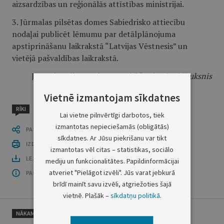
aizsardzības un reģionālās attīstības ministrijai.
3. Jūrmalas pilsētas domes Sabiedrisko attiecību
nodaļai publicēt lēmumu par detālplānojuma
apstiprināšanu laikrakstā “Latvijas Vēstnesis” un
vietējā pašvaldības laikrakstā.
Jūrmalas pilsētas domes priekšsēdētājs
G.Truksnis
Vietnē izmantojam sīkdatnes
RĪKI
Lai vietne pilnvērtīgi darbotos, tiek
izmantotas nepieciešamās (obligātās)
PASTĀSTI CITIEM
sīkdatnes. Ar Jūsu piekrišanu var tikt
IZDRUKĀT PUBLIKĀCIJU
izmantotas vēl citas – statistikas, sociālo
LEJUPLĀDĒT LAIDIENU (PDF)
mediju un funkcionalitātes. Papildinformācijai
atveriet "Pielāgot izvēli". Jūs varat jebkurā
PAR OFICIĀLO IZDEVUMU
brīdī mainīt savu izvēli, atgriežoties šajā
vietnē. Plašāk –
sīkdatņu politikā
.
NĀKAMAIS