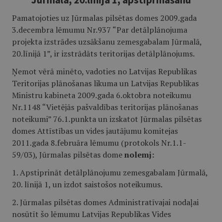
Pamatojoties uz Jūrmalas pilsētas domes 2009.gada
3.decembra lēmumu Nr.937 “Par detālplānojuma
projekta izstrādes uzsākšanu zemesgabalam Jūrmalā,
20.līnijā 1”, ir izstrādāts teritorijas detālplānojums.
Ņemot vērā minēto, vadoties no Latvijas Republikas
Teritorijas plānošanas likuma un Latvijas Republikas
Ministru kabineta 2009.gada 6.oktobra noteikumu
Nr.1148 “Vietējās pašvaldības teritorijas plānošanas
noteikumi” 76.1.punkta un izskatot Jūrmalas pilsētas
domes Attīstības un vides jautājumu komitejas
2011.gada 8.februāra lēmumu (protokols Nr.1.1-
59/03), Jūrmalas pilsētas dome
nolemj:
1. Apstiprināt detālplānojumu zemesgabalam Jūrmalā,
20. līnijā 1, un izdot saistošos noteikumus.
2. Jūrmalas pilsētas domes Administratīvajai nodaļai
nosūtīt šo lēmumu Latvijas Republikas Vides