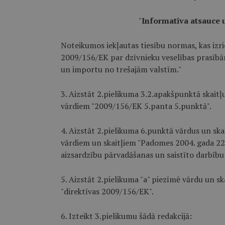
"
Informatīva atsauce u
Noteikumos iekļautas tiesību normas, kas iz
2009/156/EK par dzīvnieku veselības prasībā
un importu no trešajām valstīm."
3. Aizstāt 2.pielikuma 3.2.apakšpunktā skaitļ
vārdiem "2009/156/EK 5.panta 5.punktā".
4. Aizstāt 2.pielikuma 6.punktā vārdus un sk
vārdiem un skaitļiem "Padomes 2004. gada 22
aizsardzību pārvadāšanas un saistīto darbību
5. Aizstāt 2.pielikuma "a" piezīmē vārdu un sk
"direktīvas 2009/156/EK".
6. Izteikt 3.pielikumu šādā redakcijā: