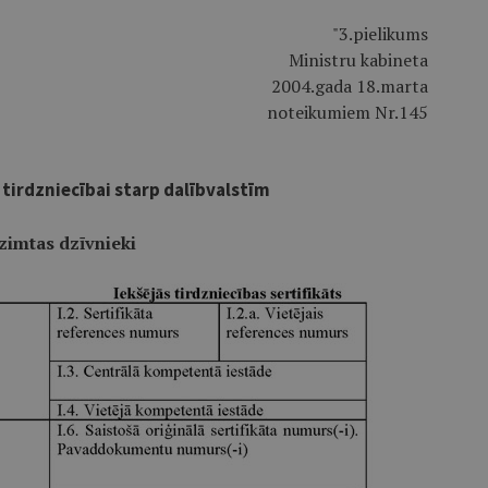
"3.pielikums
Ministru kabineta
2004.gada 18.marta
noteikumiem Nr.145
 tirdzniecībai starp dalībvalstīm
zimtas dzīvnieki