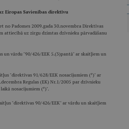
z Eiropas Savienības direktīvu
riet no Padomes 2009.gada 30.novembra Direktīvas
m attiecībā uz zirgu dzimtas dzīvnieku pārvadāšanu
us un vārdu "90/426/EEK 5.(3)pantā" ar skaitļiem un
e
aitļus "direktīvas 91/628/EEK nosacījumiem (
)" ar
.decembra Regulas (EK) Nr.1/2005 par dzīvnieku
e
 laikā nosacījumiem (
)".
aitļus "direktīvas 90/426/EEK" ar vārdu un skaitļiem