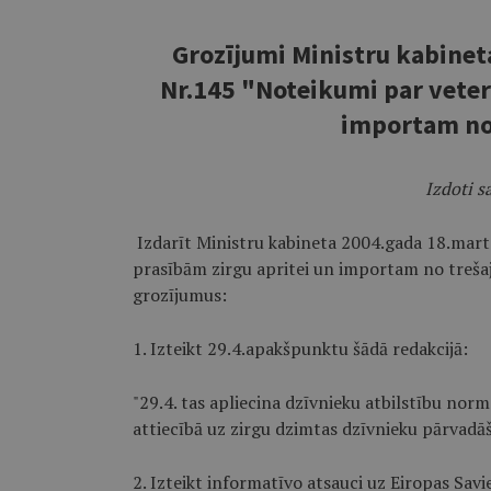
Grozījumi Ministru kabine
Nr.145 "Noteikumi par veter
importam no
Izdoti s
Izdarīt Ministru kabineta 2004.gada 18.mar
prasībām zirgu apritei un importam no trešajā
grozījumus:
1. Izteikt 29.4.apakšpunktu šādā redakcijā:
"29.4. tas apliecina dzīvnieku atbilstību nor
attiecībā uz zirgu dzimtas dzīvnieku pārvadā
2. Izteikt informatīvo atsauci uz Eiropas Savi