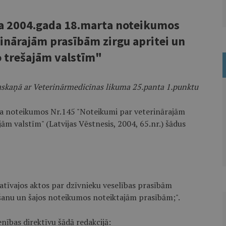
ta 2004.gada 18.marta noteikumos
inārajām prasībām zirgu apritei un
 trešajām valstīm"
askaņā ar Veterinārmedicīnas likuma 25.panta 1.punktu
ta noteikumos Nr.145 "Noteikumi par veterinārajām
m valstīm" (Latvijas Vēstnesis, 2004, 65.nr.) šādus
matīvajos aktos par dzīvnieku veselības prasībām
šanu un šajos noteikumos noteiktajām prasībām;".
enības direktīvu šādā redakcijā: