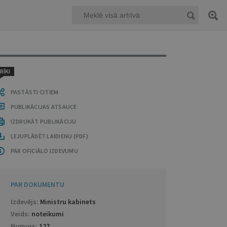
RĪKI
PASTĀSTI CITIEM
PUBLIKĀCIJAS ATSAUCE
IZDRUKĀT PUBLIKĀCIJU
LEJUPLĀDĒT LAIDIENU (PDF)
PAR OFICIĀLO IZDEVUMU
PAR DOKUMENTU
Izdevējs:
Ministru kabinets
Veids:
noteikumi
Numurs:
127