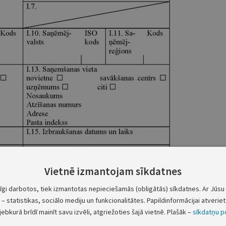
Vietnē izmantojam sīkdatnes
tīgi darbotos, tiek izmantotas nepieciešamās (obligātās) sīkdatnes. Ar Jūsu 
– statistikas, sociālo mediju un funkcionalitātes. Papildinformācijai atveriet 
jebkurā brīdī mainīt savu izvēli, atgriežoties šajā vietnē. Plašāk –
sīkdatņu po