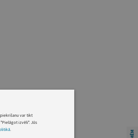
piekrišanu var tikt
"Pielāgot izvēli". Jūs
litikā
.