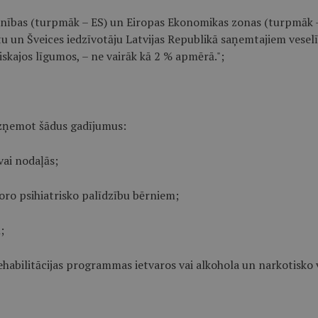
ienības (turpmāk – ES) un Eiropas Ekonomikas zonas (turpmāk 
tu un Šveices iedzīvotāju Latvijas Republikā saņemtajiem vesel
skajos līgumos, – ne vairāk kā 2 % apmērā.";
 izņemot šādus gadījumus:
vai nodaļās;
oro psihiatrisko palīdzību bērniem;
;
ehabilitācijas programmas ietvaros vai alkohola un narkotisko 