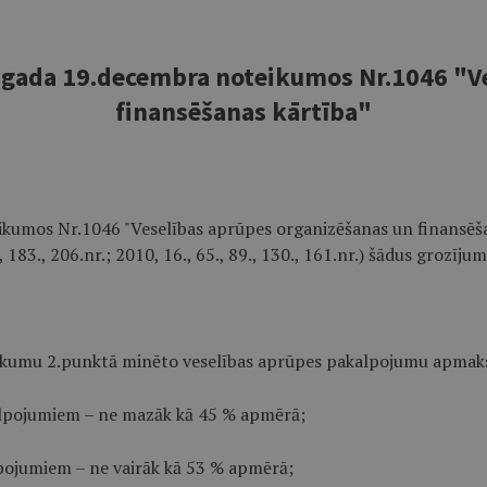
.gada 19.decembra noteikumos Nr.1046 "V
finansēšanas kārtība"
kumos Nr.1046 "Veselības aprūpes organizēšanas un finansēšana
., 183., 206.nr.; 2010, 16., 65., 89., 130., 161.nr.) šādus grozīju
eikumu 2.punktā minēto veselības aprūpes pakalpojumu apmaksa
alpojumiem – ne mazāk kā 45 % apmērā;
lpojumiem – ne vairāk kā 53 % apmērā;