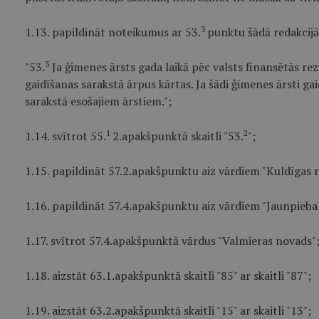
3
1.13. papildināt noteikumus ar 53.
punktu šādā redakcijā
3
"53.
Ja ģimenes ārsts gada laikā pēc valsts finansētās r
gaidīšanas sarakstā ārpus kārtas. Ja šādi ģimenes ārsti ga
sarakstā esošajiem ārstiem.";
1
2
1.14. svītrot 55.
2.apakšpunktā skaitli "53.
";
1.15. papildināt 57.2.apakšpunktu aiz vārdiem "Kuldīgas
1.16. papildināt 57.4.apakšpunktu aiz vārdiem "Jaunpieb
1.17. svītrot 57.4.apakšpunktā vārdus "Valmieras novads"
1.18. aizstāt 63.1.apakšpunktā skaitli "85" ar skaitli "87";
1.19. aizstāt 63.2.apakšpunktā skaitli "15" ar skaitli "13";