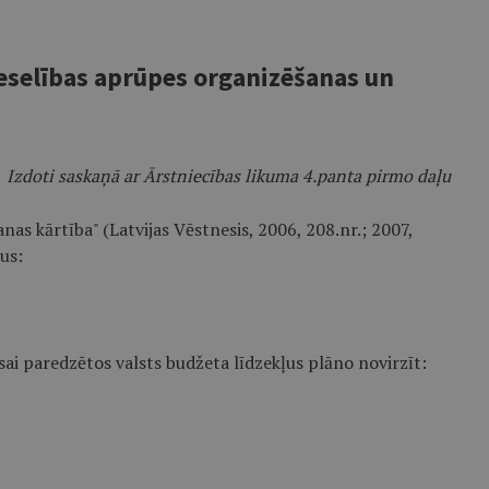
eselības aprūpes organizēšanas un
Izdoti saskaņā ar Ārstniecības likuma 4.panta pirmo daļu
s kārtība" (Latvijas Vēstnesis, 2006, 208.nr.; 2007,
mus:
i paredzētos valsts budžeta līdzekļus plāno novirzīt: