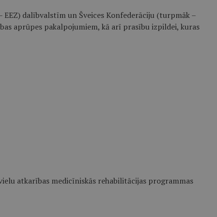
– EEZ) dalībvalstīm un Šveices Konfederāciju (turpmāk –
ības aprūpes pakalpojumiem, kā arī prasību izpildei, kuras
vielu atkarības medicīniskās rehabilitācijas programmas