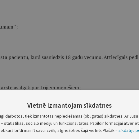
cumam.";
sta pacientu, kurš sasniedzis 18 gadu vecumu. Attiecīgais pedi
 ārstējas ilgāk par trijiem mēnešiem;
Vietnē izmantojam sīkdatnes
tīgi darbotos, tiek izmantotas nepieciešamās (obligātās) sīkdatnes. Ar Jūsu 
akcijā:
– statistikas, sociālo mediju un funkcionalitātes. Papildinformācijai atveriet 
jebkurā brīdī mainīt savu izvēli, atgriežoties šajā vietnē. Plašāk –
sīkdatņu po
oriskajiem izmeklējumiem, nosūtījumā norādīt pacienta atbilst