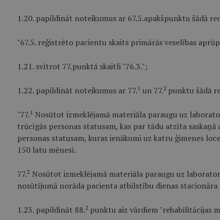
1.20. papildināt noteikumus ar 67.5.apakšpunktu šādā red
"67.5. reģistrēto pacientu skaits primārās veselības aprū
1.21. svītrot 77.punktā skaitli "76.3.";
1
2
1.22. papildināt noteikumus ar 77.
un 77.
punktu šādā re
1
"77.
Nosūtot izmeklējamā materiāla paraugu uz laborator
trūcīgās personas statusam, kas par tādu atzīta saskaņā 
personas statusam, kuras ienākumi uz katru ģimenes loce
150 latu mēnesī.
2
77.
Nosūtot izmeklējamā materiāla paraugu uz laboratori
nosūtījumā norāda pacienta atbilstību dienas stacionāra 
2
1.23. papildināt 88.
punktu aiz vārdiem "rehabilitācijas me