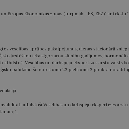
s un Eiropas Ekonomikas zonas (turpmāk – ES, EEZ)" ar tekstu 
egtos veselības aprūpes pakalpojumus, dienas stacionārā sniegt
rģisko ārstēšanu iekaisīgo zarnu slimību gadījumos, hormonāli 
ti atbilstoši Veselības un darbspēju ekspertīzes ārstu valsts
ķirurģisko palīdzību šo noteikumu 22.pielikuma 2.punktā norād
edakcijā:
nvaliditāti atbilstoši Veselības un darbspēju ekspertīzes ārstu
plānam;";