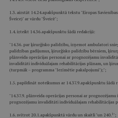
1.3. aizstāt 14.24.apakšpunktā tekstu "Eiropas Savienība
Šveice)" ar vārdu "Šveicē";
1.4. izteikt 14.36.apakšpunktu šādā redakcijā:
"14.36. par ķirurģisko palīdzību, izņemot ambulatori sni
palīdzības gadījumus, ķirurģisko palīdzību bērniem, ķiru
plānveida operācijas personai ar prognozējamu invaliditā
invaliditāti individuālajam rehabilitācijas plānam, un 
(turpmāk – programma "Iezīmētie pakalpojumi");";
1.5. papildināt noteikumus ar 14.37.9.apakšpunktu šādā r
"14.37.9. plānveida operācijas personai ar prognozējamu i
prognozējamu invaliditāti individuālajam rehabilitācijas 
1
1.6. svītrot 20.1.apakšpunktā vārdu un skaitli "un 240.
";