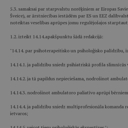
5.3. samaksai par starpvalstu norēķiniem ar Eiropas Sav
Šveice), ar ārstniecības iestādēm par ES un EEZ dalībvals
noteiktas veselības aprūpes jomu regulējošajos starptauti
1.2. izteikt 14.14.apakšpunktu šādā redakcijā:
"14.14. par psihoterapeitisko un psiholoģisko palīdzību,
14.14.1. ja palīdzību sniedz psihiatriskā profila slimnīcās 
14.14.2. ja tā papildus nepieciešama, nodrošinot ambulat
14.14.3. nodrošinot ambulatoro paliatīvo aprūpi bērniem
14.14.4. ja palīdzību sniedz multiprofesionāla komanda r
ietvaros;
14.14.5. veicot tiesu psiholoģiskās ekspertīzes.";