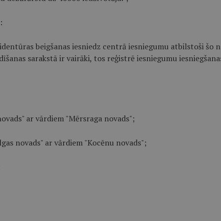
:
ezidentūras beigšanas iesniedz centrā iesniegumu atbilstoši šo
idīšanas sarakstā ir vairāki, tos reģistrē iesniegumu iesniegša
 novads" ar vārdiem "Mērsraga novads";
algas novads" ar vārdiem "Kocēnu novads";
;