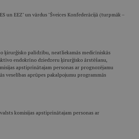
"ES un EEZ" un vārdus "Šveices Konfederācijā (turpmāk –
o ķirurģisko palīdzību, neatliekamās medicīniskās
aktīvo endokrīno dziedzeru ķirurģisko ārstēšanu,
 komisijas apstiprinātajam personas ar prognozējamu
ītajās veselības aprūpes pakalpojumu programmās
 valsts komisijas apstiprinātajam personas ar