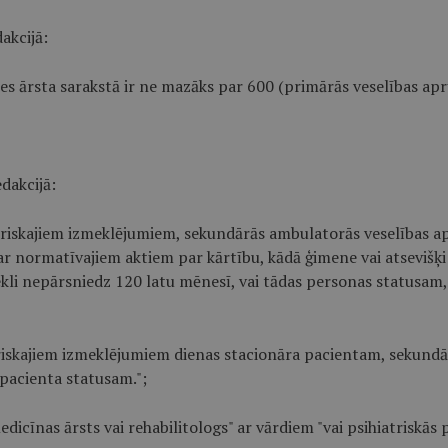
akcijā:
pes ārsta sarakstā ir ne mazāks par 600 (primārās veselības apr
dakcijā:
iskajiem izmeklējumiem, sekundārās ambulatorās veselības apr
ar normatīvajiem aktiem par kārtību, kādā ģimene vai atsevišķi
kli nepārsniedz 120 latu mēnesī, vai tādas personas statusam,
skajiem izmeklējumiem dienas stacionāra pacientam, sekundār
pacienta statusam.";
dicīnas ārsts vai rehabilitologs" ar vārdiem "vai psihiatriskās 