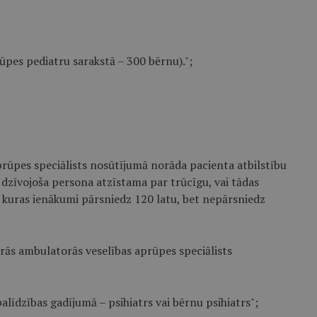
ūpes pediatru sarakstā – 300 bērnu).";
ūpes speciālists nosūtījumā norāda pacienta atbilstību
 dzīvojoša persona atzīstama par trūcīgu, vai tādas
 kuras ienākumi pārsniedz 120 latu, bet nepārsniedz
ās ambulatorās veselības aprūpes speciālists
palīdzības gadījumā – psihiatrs vai bērnu psihiatrs";