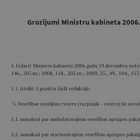
Grozījumi Ministru kabineta 2006
1. Izdarīt Ministru kabineta 2006.gada 19.decembra notei
146., 207.nr.; 2008, 118., 202.nr.; 2009, 25., 49., 104., 157
1.1. izteikt 5.punktu šādā redakcijā:
"5. Veselības norēķinu centrs (turpmāk – centrs) šo not
5.1. samaksai par ambulatorajiem veselības aprūpes pak
5.2. samaksai par stacionārajiem veselības aprūpes paka