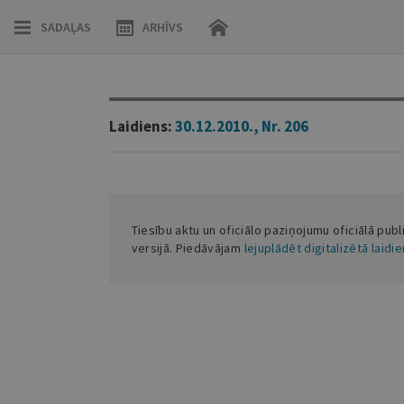
SADAĻAS
ARHĪVS
Laidiens:
30.12.2010., Nr. 206
Tiesību aktu un oficiālo paziņojumu oficiālā publ
versijā. Piedāvājam
lejuplādēt digitalizētā laidi