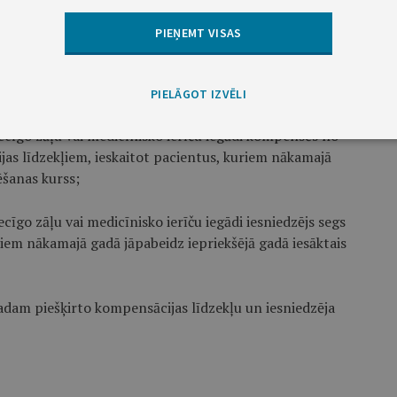
PIEŅEMT VISAS
 sarakstā, Veselības ekonomikas centrs nosaka:
PIELĀGOT IZVĒLI
ecīgo zāļu vai medicīnisko ierīču iegādi kompensēs no
as līdzekļiem, ieskaitot pacientus, kuriem nākamajā
ēšanas kurss;
cīgo zāļu vai medicīnisko ierīču iegādi iesniedzējs segs
riem nākamajā gadā jāpabeidz iepriekšējā gadā iesāktais
adam piešķirto kompensācijas līdzekļu un iesniedzēja