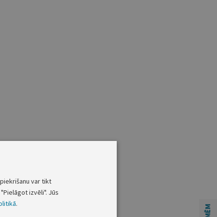
piekrišanu var tikt
"Pielāgot izvēli". Jūs
litikā
.