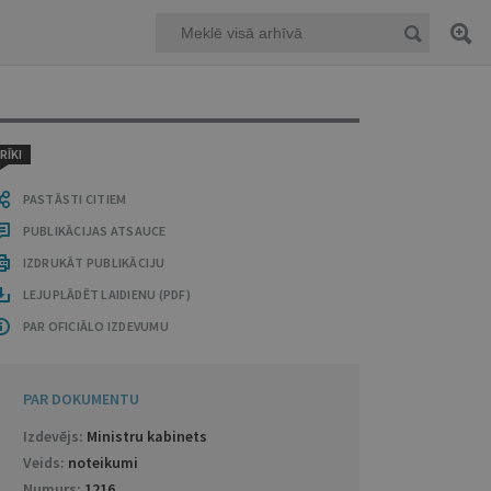
RĪKI
PASTĀSTI CITIEM
PUBLIKĀCIJAS ATSAUCE
IZDRUKĀT PUBLIKĀCIJU
LEJUPLĀDĒT LAIDIENU (PDF)
PAR OFICIĀLO IZDEVUMU
PAR DOKUMENTU
Izdevējs:
Ministru kabinets
Veids:
noteikumi
Numurs:
1216