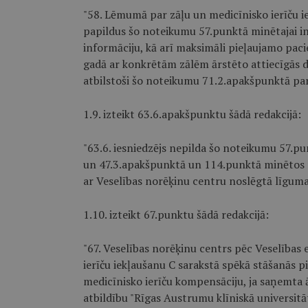
"58. Lēmumā par zāļu un medicīnisko ierīču i
papildus šo noteikumu 57.punktā minētajai i
informāciju, kā arī maksimāli pieļaujamo paci
gadā ar konkrētām zālēm ārstēto attiecīgās 
atbilstoši šo noteikumu 71.2.apakšpunktā par
1.9. izteikt 63.6.apakšpunktu šādā redakcijā:
"63.6. iesniedzējs nepilda šo noteikumu 57.
un 47.3.apakšpunktā un 114.punktā minētos 
ar Veselības norēķinu centru noslēgtā līguma
1.10. izteikt 67.punktu šādā redakcijā:
"67. Veselības norēķinu centrs pēc Veselības
ierīču iekļaušanu C sarakstā spēkā stāšanās 
medicīnisko ierīču kompensāciju, ja saņemta ā
atbildību "Rīgas Austrumu klīniskā universitāt