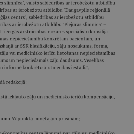
es slimnīca", valsts sabiedrības ar ierobežotu atbildību
drības ar ierobežotu atbildību "Daugavpils reģionālā
ģijas centrs", sabiedrības ar ierobežotu atbildību
rības ar ierobežotu atbildību "Piejūras slimnīca" –
ttiecīgās ārstniecības nozares speciālistu konsilija
ošanas nepieciešamību konkrētam pacientam, un
kaņā ar SSK klasifikāciju, zāļu nosaukums, forma,
 zāļu vai medicīnisko ierīču lietošanas nepieciešamības
gums un nepieciešamais zāļu daudzums. Veselības
informē konkrēto ārstniecības iestādi.";
dā redakcijā:
stā iekļauto zāļu un medicīnisko ierīču kompensāciju,
eikumu 67.punktā minētajām prasībām;
as ekonomikas centra lēmumā par zāļu vai medicīnisko