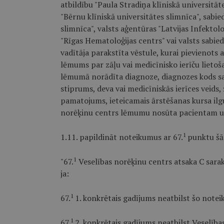
atbildību "Paula Stradiņa klīniskā universitāt
"Bērnu klīniskā universitātes slimnīca", sabie
slimnīca", valsts aģentūras "Latvijas Infektolo
"Rīgas Hematoloģijas centrs" vai valsts sabied
vadītāja parakstīta vēstule, kurai pievienots a
lēmums par zāļu vai medicīnisko ierīču liet
lēmumā norādīta diagnoze, diagnozes kods sas
stiprums, deva vai medicīniskās ierīces veids,
pamatojums, ieteicamais ārstēšanas kursa il
norēķinu centrs lēmumu nosūta pacientam un 
1
1.11. papildināt noteikumus ar 67.
punktu šā
1
"67.
Veselības norēķinu centrs atsaka C sarak
ja:
1
67.
1. konkrētais gadījums neatbilst šo not
1
67.
2. konkrētais gadījums neatbilst Veselīb