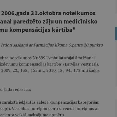
a 2006.gada 31.oktobra noteikumos
anai paredzēto zāļu un medicīnisko
umu kompensācijas kārtība"
Izdoti saskaņā ar Farmācijas likuma 5.panta 20.punktu
tobra noteikumos Nr.899 "Ambulatorajai ārstēšanai
 izdevumu kompensācijas kārtība" (Latvijas Vēstnesis,
 2009, 22., 138., 155.nr.; 2010, 18., 94., 172.nr.) šādus
u šādā redakcijā:
sarakstā iekļautās zāles I kompensācijas kategorijas
ecepti. Veselības norēķinu centrs, veicot norēķinus ar
acienta veiktā maksājuma apmēru.