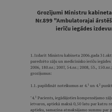
Grozījumi Ministru kabinet
Nr.899 "Ambulatorajai ārstēš
ierīču iegādes izdev
1. Izdarīt Ministru kabineta 2006.gada 31.ok
paredzēto zāļu un medicīnisko ierīču iegādes
2006, 180.nr.; 2007, 54.nr.; 2008, 53., 150.nr.;
grozījumus:
1
2
1.1. papildināt noteikumus ar 4.
un 4.
punkt
1
"4.
Pacients, iegādājoties kompensējamo zāļu 
ietvaros, aptiekā maksā 0,50 latu par katru r
aptieku, samazina atmaksājamo summu par p