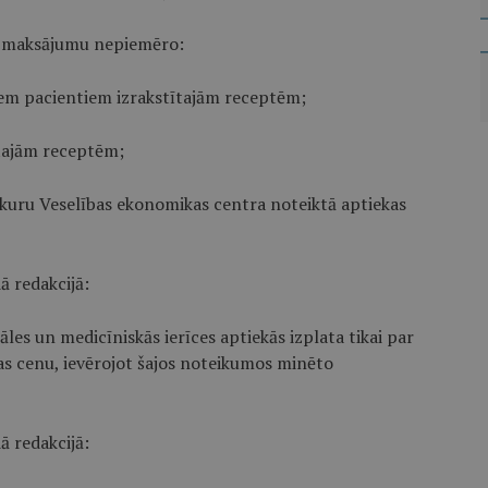
 maksājumu nepiemēro:
em pacientiem izrakstītajām receptēm;
tajām receptēm;
, kuru Veselības ekonomikas centra noteiktā aptiekas
ā redakcijā:
es un medicīniskās ierīces aptiekās izplata tikai par
as cenu, ievērojot šajos noteikumos minēto
ā redakcijā: