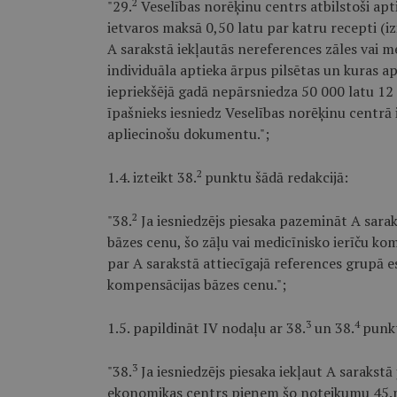
2
"29.
Veselības norēķinu centrs atbilstoši apt
ietvaros maksā 0,50 latu par katru recepti (i
A sarakstā iekļautās nereferences zāles vai med
individuāla aptieka ārpus pilsētas un kuras a
iepriekšējā gadā nepārsniedza 50 000 latu 1
īpašnieks iesniedz Veselības norēķinu centrā
apliecinošu dokumentu.";
2
1.4. izteikt 38.
punktu šādā redakcijā:
2
"38.
Ja iesniedzējs piesaka pazemināt A sarak
bāzes cenu, šo zāļu vai medicīnisko ierīču ko
par A sarakstā attiecīgajā references grupā e
kompensācijas bāzes cenu.";
3
4
1.5. papildināt IV nodaļu ar 38.
un 38.
punkt
3
"38.
Ja iesniedzējs piesaka iekļaut A sarakstā
ekonomikas centrs pieņem šo noteikumu 45.p