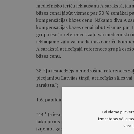
medicīnisko ierīču iekļaušanu A sarakstā, jau
bāzes cenai jābūt vismaz par 30 % zemākai par
kompensācijas bāzes cenu. Nākamo divu A sara
kompensācijas bāzes cenai jābūt vismaz par 1
grupā esošo references zāļu vai medicīnisko 
iekļaujamo zāļu vai medicīnisko ierīču kompe
A sarakstā attiecīgajā references grupā esošo
bāzes cenu.
4
38.
Ja iesniedzējs nenodrošina references zā
pieejamību Latvijas tirgū, attiecīgās zāles v
saraksta.";
1
1.6. papildināt noteikumus ar 44.
punktu šād
Lai vietne pilnvēr
1
"44.
Ja iesniedzējs piesaka pazemināt B sara
izmantotas vēl citas 
laikā pirms patenta aizsardzības termiņa be
varat 
izņemot gadījumus, ja Veselības ekonomikas 