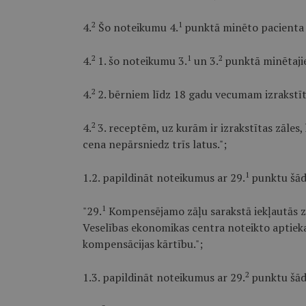
2
1
4.
Šo noteikumu 4.
punktā minēto pacienta
2
1
2
4.
1. šo noteikumu 3.
un 3.
punktā minētaji
2
4.
2. bērniem līdz 18 gadu vecumam izrakstī
2
4.
3. receptēm, uz kurām ir izrakstītas zāles
cena nepārsniedz trīs latus.";
1
1.2. papildināt noteikumus ar 29.
punktu šād
1
"29.
Kompensējamo zāļu sarakstā iekļautās zāl
Veselības ekonomikas centra noteikto aptiek
kompensācijas kārtību.";
2
1.3. papildināt noteikumus ar 29.
punktu šād