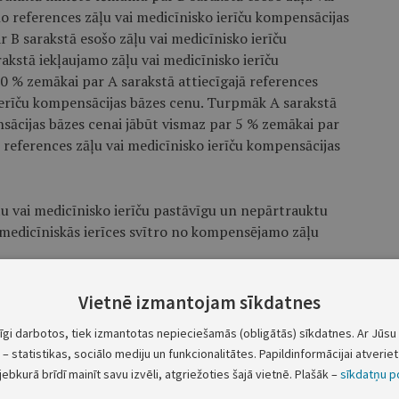
no references zāļu vai medicīnisko ierīču kompensācijas
 B sarakstā esošo zāļu vai medicīnisko ierīču
kstā iekļaujamo zāļu vai medicīnisko ierīču
0 % zemākai par A sarakstā attiecīgajā references
ierīču kompensācijas bāzes cenu. Turpmāk A sarakstā
nsācijas bāzes cenai jābūt vismaz par 5 % zemākai par
 references zāļu vai medicīnisko ierīču kompensācijas
ļu vai medicīnisko ierīču pastāvīgu un nepārtrauktu
ai medicīniskās ierīces svītro no kompensējamo zāļu
ā redakcijā:
Vietnē izmantojam sīkdatnes
tīgi darbotos, tiek izmantotas nepieciešamās (obligātās) sīkdatnes. Ar Jūsu 
kstā iekļauto zāļu kompensācijas bāzes cenu divu gadu
– statistikas, sociālo mediju un funkcionalitātes. Papildinformācijai atveriet 
igām, cenas samazinājumam ir jābūt vismaz par 30 %,
jebkurā brīdī mainīt savu izvēli, atgriežoties šajā vietnē. Plašāk –
sīkdatņu po
centrs pieprasa cenu samazināšanu, pamatojoties uz