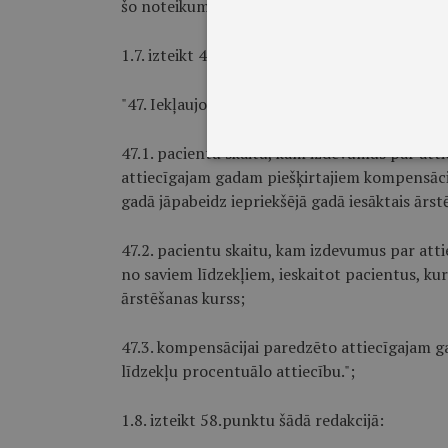
šo noteikumu 30.punktu.";
1.7. izteikt 47.punktu šādā redakcijā:
"47. Iekļaujot zāles un medicīniskās ierīces C
47.1. pacientu skaitu, kam izdevumus par atti
attiecīgajam gadam piešķirtajiem kompensācij
gadā jāpabeidz iepriekšējā gadā iesāktais ārst
47.2. pacientu skaitu, kam izdevumus par attie
no saviem līdzekļiem, ieskaitot pacientus, ku
ārstēšanas kurss;
47.3. kompensācijai paredzēto attiecīgajam g
līdzekļu procentuālo attiecību.";
1.8. izteikt 58.punktu šādā redakcijā: