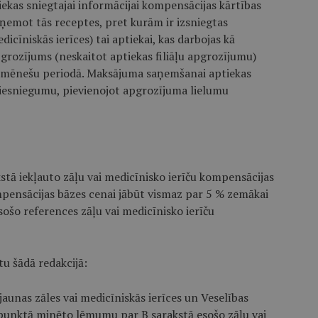
iekas sniegtajai informācijai kompensācijas kārtības
zņemot tās receptes, pret kurām ir izsniegtas
icīniskās ierīces) tai aptiekai, kas darbojas kā
pgrozījums (neskaitot aptiekas filiāļu apgrozījumu)
2 mēnešu periodā. Maksājuma saņemšanai aptiekas
 iesniegumu, pievienojot apgrozījuma lielumu
stā iekļauto zāļu vai medicīnisko ierīču kompensācijas
mpensācijas bāzes cenai jābūt vismaz par 5 % zemākai
sošo references zāļu vai medicīnisko ierīču
u šādā redakcijā:
 jaunas zāles vai medicīniskās ierīces un Veselības
unktā minēto lēmumu par B sarakstā esošo zāļu vai