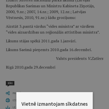
Izdarīt Slīteres nacionālā parka likumā (Latvijas
Republikas Saeimas un Ministru Kabineta Ziņotājs,
2000, 9.nr.; 2007, 14.nr.; 2009, 12.nr.; Latvijas
Vēstnesis, 2010, 91.nr.) šādu grozījumu:
Aizstāt 3.pantā vārdus “vides ministra” ar vārdiem
“vides aizsardzības un reģionālās attīstības ministra”.
Likums stājas spēkā 2011.gada 1.janvārī.
Likums Saeimā pieņemts 2010.gada 16.decembrī.
Valsts prezidents
V.Zatlers
Rīgā 2010.gada 29.decembrī
RĪKI
PASTĀSTI CITIEM
IZDRUKĀT PUBLIKĀCIJU
Vietnē izmantojam sīkdatnes
LEJUPLĀDĒT LAIDIENU (PDF)