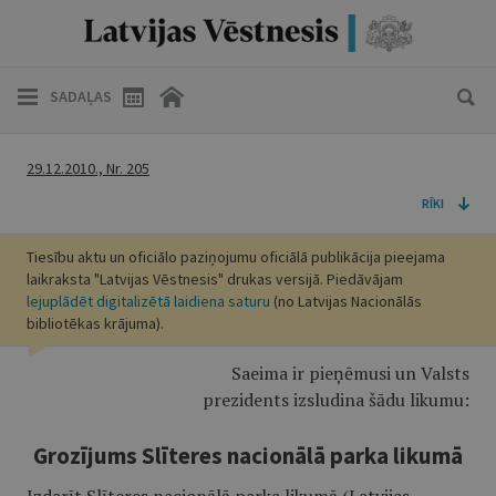
SADAĻAS
29.12.2010., Nr. 205
RĪKI
Tiesību aktu un oficiālo paziņojumu oficiālā publikācija pieejama
laikraksta "Latvijas Vēstnesis" drukas versijā. Piedāvājam
lejuplādēt digitalizētā laidiena saturu
(no Latvijas Nacionālās
bibliotēkas krājuma).
Saeima ir pieņēmusi un Valsts
prezidents izsludina šādu likumu:
Grozījums Slīteres nacionālā parka likumā