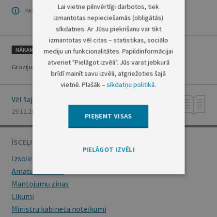
Lai vietne pilnvērtīgi darbotos, tiek
PAR OFICIĀLO IZDEVUMU
izmantotas nepieciešamās (obligātās)
sīkdatnes. Ar Jūsu piekrišanu var tikt
izmantotas vēl citas – statistikas, sociālo
NĀKAMAIS
mediju un funkcionalitātes. Papildinformācijai
atveriet "Pielāgot izvēli". Jūs varat jebkurā
Grozījums Sugu un biotopu aizsardzības likumā
brīdī mainīt savu izvēli, atgriežoties šajā
vietnē. Plašāk –
sīkdatņu politikā
.
Vēl šajā numurā
29.12.2010., Nr. 205
PIEŅEMT VISAS
ĪSCEĻI
PIELĀGOT IZVĒLI
Izsoles
Amatu konkursi
Mantojumu ziņas
Likumi
Ministru kabineta noteikumi