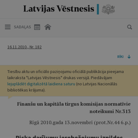
SADAĻAS
16.11.2010., Nr. 182
RĪKI
Tiesību aktu un oficiālo paziņojumu oficiālā publikācija pieejama
laikraksta "Latvijas Vēstnesis" drukas versijā. Piedāvājam
lejuplādēt digitalizētā laidiena saturu
(no Latvijas Nacionālās
bibliotēkas krājuma).
Finanšu un kapitāla tirgus komisijas normatīvie
noteikumi Nr.313
Rīgā 2010.gada 13.novembrī (prot.Nr.44 6.p.)
Riska darījumu ierobežojumu izpildes