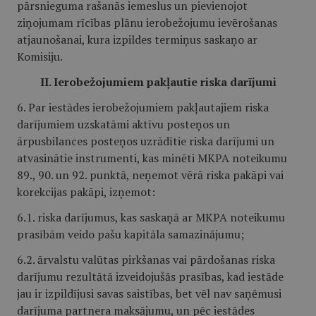
pārsnieguma rašanās iemeslus un pievienojot
ziņojumam rīcības plānu ierobežojumu ievērošanas
atjaunošanai, kura izpildes termiņus saskaņo ar
Komisiju.
II. Ierobežojumiem pakļautie riska darījumi
6. Par iestādes ierobežojumiem pakļautajiem riska
darījumiem uzskatāmi aktīvu posteņos un
ārpusbilances posteņos uzrādītie riska darījumi un
atvasinātie instrumenti, kas minēti MKPA noteikumu
89., 90. un 92. punktā, neņemot vērā riska pakāpi vai
korekcijas pakāpi, izņemot:
6.1. riska darījumus, kas saskaņā ar MKPA noteikumu
prasībām veido pašu kapitāla samazinājumu;
6.2. ārvalstu valūtas pirkšanas vai pārdošanas riska
darījumu rezultātā izveidojušās prasības, kad iestāde
jau ir izpildījusi savas saistības, bet vēl nav saņēmusi
darījuma partnera maksājumu, un pēc iestādes