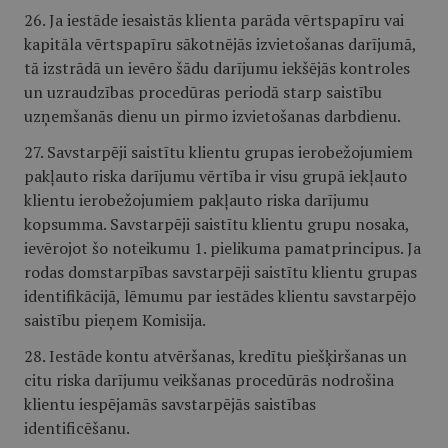
26. Ja iestāde iesaistās klienta parāda vērtspapīru vai
kapitāla vērtspapīru sākotnējās izvietošanas darījumā,
tā izstrādā un ievēro šādu darījumu iekšējās kontroles
un uzraudzības procedūras periodā starp saistību
uzņemšanās dienu un pirmo izvietošanas darbdienu.
27. Savstarpēji saistītu klientu grupas ierobežojumiem
pakļauto riska darījumu vērtība ir visu grupā iekļauto
klientu ierobežojumiem pakļauto riska darījumu
kopsumma. Savstarpēji saistītu klientu grupu nosaka,
ievērojot šo noteikumu 1. pielikuma pamatprincipus. Ja
rodas domstarpības savstarpēji saistītu klientu grupas
identifikācijā, lēmumu par iestādes klientu savstarpējo
saistību pieņem Komisija.
28. Iestāde kontu atvēršanas, kredītu piešķiršanas un
citu riska darījumu veikšanas procedūrās nodrošina
klientu iespējamās savstarpējās saistības
identificēšanu.