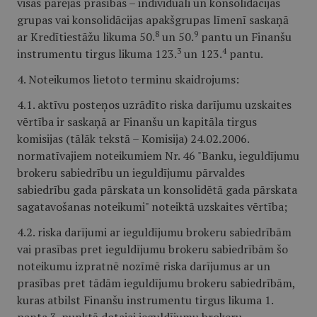
visas pārējās prasības – individuāli un konsolidācijas
grupas vai konsolidācijas apakšgrupas līmenī saskaņā
8
9
ar Kredītiestāžu likuma 50.
un 50.
pantu un Finanšu
3
4
instrumentu tirgus likuma 123.
un 123.
pantu.
4. Noteikumos lietoto terminu skaidrojums:
4.1. aktīvu posteņos uzrādīto riska darījumu uzskaites
vērtība ir saskaņā ar Finanšu un kapitāla tirgus
komisijas (tālāk tekstā – Komisija) 24.02.2006.
normatīvajiem noteikumiem Nr. 46 "Banku, ieguldījumu
brokeru sabiedrību un ieguldījumu pārvaldes
sabiedrību gada pārskata un konsolidētā gada pārskata
sagatavošanas noteikumi" noteiktā uzskaites vērtība;
4.2. riska darījumi ar ieguldījumu brokeru sabiedrībām
vai prasības pret ieguldījumu brokeru sabiedrībām šo
noteikumu izpratnē nozīmē riska darījumus ar un
prasības pret tādām ieguldījumu brokeru sabiedrībām,
kuras atbilst Finanšu instrumentu tirgus likuma 1.