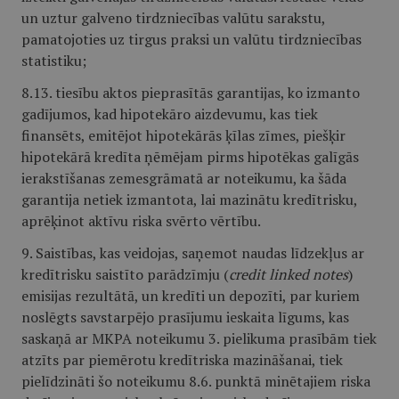
un uztur galveno tirdzniecības valūtu sarakstu,
pamatojoties uz tirgus praksi un valūtu tirdzniecības
statistiku;
8.13. tiesību aktos pieprasītās garantijas, ko izmanto
gadījumos, kad hipotekāro aizdevumu, kas tiek
finansēts, emitējot hipotekārās ķīlas zīmes, piešķir
hipotekārā kredīta ņēmējam pirms hipotēkas galīgās
ierakstīšanas zemesgrāmatā ar noteikumu, ka šāda
garantija netiek izmantota, lai mazinātu kredītrisku,
aprēķinot aktīvu riska svērto vērtību.
9. Saistības, kas veidojas, saņemot naudas līdzekļus ar
kredītrisku saistīto parādzīmju (
credit linked notes
)
emisijas rezultātā, un kredīti un depozīti, par kuriem
noslēgts savstarpējo prasījumu ieskaita līgums, kas
saskaņā ar MKPA noteikumu 3. pielikuma prasībām tiek
atzīts par piemērotu kredītriska mazināšanai, tiek
pielīdzināti šo noteikumu 8.6. punktā minētajiem riska