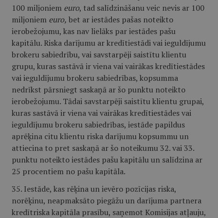
100 miljoniem
euro
, tad salīdzināšanu veic nevis ar 100
miljoniem
euro,
bet ar iestādes pašas noteikto
ierobežojumu, kas nav lielāks par iestādes pašu
kapitālu. Riska darījumu ar kredītiestādi vai ieguldījumu
brokeru sabiedrību, vai savstarpēji saistītu klientu
grupu, kuras sastāvā ir viena vai vairākas kredītiestādes
vai ieguldījumu brokeru sabiedrības, kopsumma
nedrīkst pārsniegt saskaņā ar šo punktu noteikto
ierobežojumu. Tādai savstarpēji saistītu klientu grupai,
kuras sastāvā ir viena vai vairākas kredītiestādes vai
ieguldījumu brokeru sabiedrības, iestāde papildus
aprēķina citu klientu riska darījumu kopsummu un
attiecina to pret saskaņā ar šo noteikumu 32. vai 33.
punktu noteikto iestādes pašu kapitālu un salīdzina ar
25 procentiem no pašu kapitāla.
35. Iestāde, kas rēķina un ievēro pozīcijas riska,
norēķinu, neapmaksāto piegāžu un darījuma partnera
kredītriska kapitāla prasību, saņemot Komisijas atļauju,