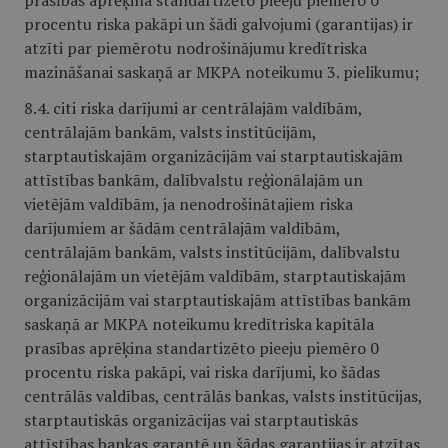
prasības aprēķina standartizēto pieeju piemēro 0
procentu riska pakāpi un šādi galvojumi (garantijas) ir
atzīti par piemērotu nodrošinājumu kredītriska
mazināšanai saskaņā ar MKPA noteikumu 3. pielikumu;
8.4. citi riska darījumi ar centrālajām valdībām,
centrālajām bankām, valsts institūcijām,
starptautiskajām organizācijām vai starptautiskajām
attīstības bankām, dalībvalstu reģionālajām un
vietējām valdībām, ja nenodrošinātajiem riska
darījumiem ar šādām centrālajām valdībām,
centrālajām bankām, valsts institūcijām, dalībvalstu
reģionālajām un vietējām valdībām, starptautiskajām
organizācijām vai starptautiskajām attīstības bankām
saskaņā ar MKPA noteikumu kredītriska kapitāla
prasības aprēķina standartizēto pieeju piemēro 0
procentu riska pakāpi, vai riska darījumi, ko šādas
centrālās valdības, centrālās bankas, valsts institūcijas,
starptautiskās organizācijas vai starptautiskās
attīstības bankas garantē un šādas garantijas ir atzītas