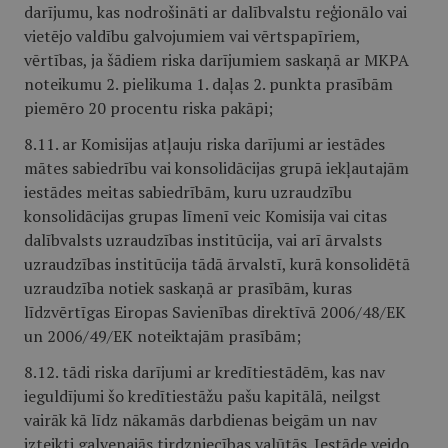
darījumu, kas nodrošināti ar dalībvalstu reģionālo vai
vietējo valdību galvojumiem vai vērtspapīriem,
vērtības, ja šādiem riska darījumiem saskaņā ar MKPA
noteikumu 2. pielikuma 1. daļas 2. punkta prasībām
piemēro 20 procentu riska pakāpi;
8.11. ar Komisijas atļauju riska darījumi ar iestādes
mātes sabiedrību vai konsolidācijas grupā iekļautajām
iestādes meitas sabiedrībām, kuru uzraudzību
konsolidācijas grupas līmenī veic Komisija vai citas
dalībvalsts uzraudzības institūcija, vai arī ārvalsts
uzraudzības institūcija tādā ārvalstī, kurā konsolidētā
uzraudzība notiek saskaņā ar prasībām, kuras
līdzvērtīgas Eiropas Savienības direktīvā 2006/48/EK
un 2006/49/EK noteiktajām prasībām;
8.12. tādi riska darījumi ar kredītiestādēm, kas nav
ieguldījumi šo kredītiestāžu pašu kapitālā, neilgst
vairāk kā līdz nākamās darbdienas beigām un nav
izteikti galvenajās tirdzniecības valūtās. Iestāde veido