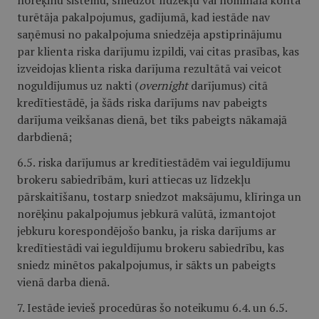
norēķinu sistēmu, sniedzot līdzekļu vai nominālā konta
turētāja pakalpojumus, gadījumā, kad iestāde nav
saņēmusi no pakalpojuma sniedzēja apstiprinājumu
par klienta riska darījumu izpildi, vai citas prasības, kas
izveidojas klienta riska darījuma rezultātā vai veicot
noguldījumus uz nakti (
overnight
darījumus) citā
kredītiestādē, ja šāds riska darījums nav pabeigts
darījuma veikšanas dienā, bet tiks pabeigts nākamajā
darbdienā;
6.5. riska darījumus ar kredītiestādēm vai ieguldījumu
brokeru sabiedrībām, kuri attiecas uz līdzekļu
pārskaitīšanu, tostarp sniedzot maksājumu, klīringa un
norēķinu pakalpojumus jebkurā valūtā, izmantojot
jebkuru korespondējošo banku, ja riska darījums ar
kredītiestādi vai ieguldījumu brokeru sabiedrību, kas
sniedz minētos pakalpojumus, ir sākts un pabeigts
vienā darba dienā.
7. Iestāde ievieš procedūras šo noteikumu 6.4. un 6.5.