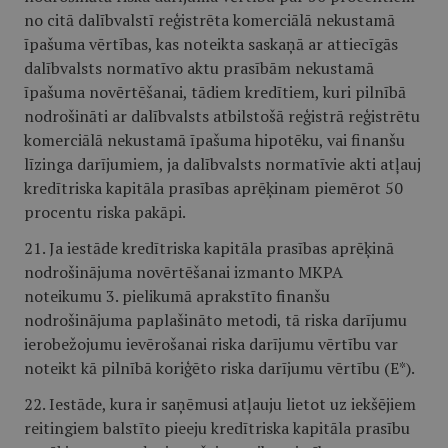
no citā dalībvalstī reģistrēta komerciālā nekustamā
īpašuma vērtības, kas noteikta saskaņā ar attiecīgās
dalībvalsts normatīvo aktu prasībām nekustamā
īpašuma novērtēšanai, tādiem kredītiem, kuri pilnībā
nodrošināti ar dalībvalsts atbilstošā reģistrā reģistrētu
komerciālā nekustamā īpašuma hipotēku, vai finanšu
līzinga darījumiem, ja dalībvalsts normatīvie akti atļauj
kredītriska kapitāla prasības aprēķinam piemērot 50
procentu riska pakāpi.
21. Ja iestāde kredītriska kapitāla prasības aprēķinā
nodrošinājuma novērtēšanai izmanto MKPA
noteikumu 3. pielikumā aprakstīto finanšu
nodrošinājuma paplašināto metodi, tā riska darījumu
ierobežojumu ievērošanai riska darījumu vērtību var
noteikt kā pilnībā koriģēto riska darījumu vērtību (E*).
22. Iestāde, kura ir saņēmusi atļauju lietot uz iekšējiem
reitingiem balstīto pieeju kredītriska kapitāla prasību