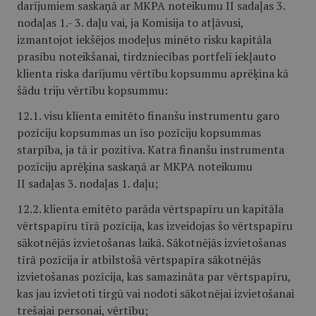
darījumiem saskaņā ar MKPA noteikumu II sadaļas 3.
nodaļas 1.- 3. daļu vai, ja Komisija to atļāvusi,
izmantojot iekšējos modeļus minēto risku kapitāla
prasību noteikšanai, tirdzniecības portfelī iekļauto
klienta riska darījumu vērtību kopsummu aprēķina kā
šādu triju vērtību kopsummu:
12.1. visu klienta emitēto finanšu instrumentu garo
pozīciju kopsummas un īso pozīciju kopsummas
starpība, ja tā ir pozitīva. Katra finanšu instrumenta
pozīciju aprēķina saskaņā ar MKPA noteikumu
II sadaļas 3. nodaļas 1. daļu;
12.2. klienta emitēto parāda vērtspapīru un kapitāla
vērtspapīru tīrā pozīcija, kas izveidojas šo vērtspapīru
sākotnējās izvietošanas laikā. Sākotnējās izvietošanas
tīrā pozīcija ir atbilstošā vērtspapīra sākotnējās
izvietošanas pozīcija, kas samazināta par vērtspapīru,
kas jau izvietoti tirgū vai nodoti sākotnējai izvietošanai
trešajai personai, vērtību;