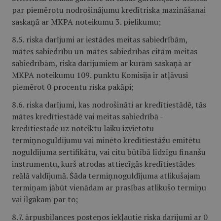
par piemērotu nodrošinājumu kredītriska mazināšanai
saskaņā ar MKPA noteikumu 3. pielikumu;
8.5. riska darījumi ar iestādes meitas sabiedrībām,
mātes sabiedrību un mātes sabiedrības citām meitas
sabiedrībām, riska darījumiem ar kurām saskaņā ar
MKPA noteikumu 109. punktu Komisija ir atļāvusi
piemērot 0 procentu riska pakāpi;
8.6. riska darījumi, kas nodrošināti ar kredītiestādē, tās
mātes kredītiestādē vai meitas sabiedrībā -
kredītiestādē uz noteiktu laiku izvietotu
termiņnoguldījumu vai minēto kredītiestāžu emitētu
noguldījuma sertifikātu, vai citu būtībā līdzīgu finanšu
instrumentu, kurš atrodas attiecīgās kredītiestādes
reālā valdījumā. Šāda termiņnoguldījuma atlikušajam
termiņam jābūt vienādam ar prasības atlikušo termiņu
vai ilgākam par to;
8.7. ārpusbilances posteņos iekļautie riska darījumi ar 0