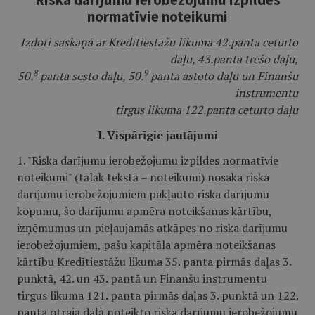
normatīvie noteikumi
Izdoti saskaņā ar Kredītiestāžu likuma 42.panta ceturto
daļu, 43.panta trešo daļu,
8
9
50.
panta sesto daļu, 50.
panta astoto daļu un Finanšu
instrumentu
tirgus likuma 122.panta ceturto daļu
I. Vispārīgie jautājumi
1. "Riska darījumu ierobežojumu izpildes normatīvie
noteikumi" (tālāk tekstā – noteikumi) nosaka riska
darījumu ierobežojumiem pakļauto riska darījumu
kopumu, šo darījumu apmēra noteikšanas kārtību,
izņēmumus un pieļaujamās atkāpes no riska darījumu
ierobežojumiem, pašu kapitāla apmēra noteikšanas
kārtību Kredītiestāžu likuma 35. panta pirmās daļas 3.
punktā, 42. un 43. pantā un Finanšu instrumentu
tirgus likuma 121. panta pirmās daļas 3. punktā un 122.
panta otrajā daļā noteikto riska darījumu ierobežojumu