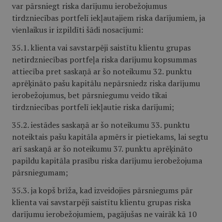
var pārsniegt riska darījumu ierobežojumus
tirdzniecības portfelī iekļautajiem riska darījumiem, ja
vienlaikus ir izpildīti šādi nosacījumi:
35.1. klienta vai savstarpēji saistītu klientu grupas
netirdzniecības portfeļa riska darījumu kopsummas
attiecība pret saskaņā ar šo noteikumu 32. punktu
aprēķināto pašu kapitālu nepārsniedz riska darījumu
ierobežojumus, bet pārsniegumu veido tikai
tirdzniecības portfelī iekļautie riska darījumi;
35.2. iestādes saskaņā ar šo noteikumu 33. punktu
noteiktais pašu kapitāla apmērs ir pietiekams, lai segtu
arī saskaņā ar šo noteikumu 37. punktu aprēķināto
papildu kapitāla prasību riska darījumu ierobežojuma
pārsniegumam;
35.3. ja kopš brīža, kad izveidojies pārsniegums pār
klienta vai savstarpēji saistītu klientu grupas riska
darījumu ierobežojumiem, pagājušas ne vairāk kā 10