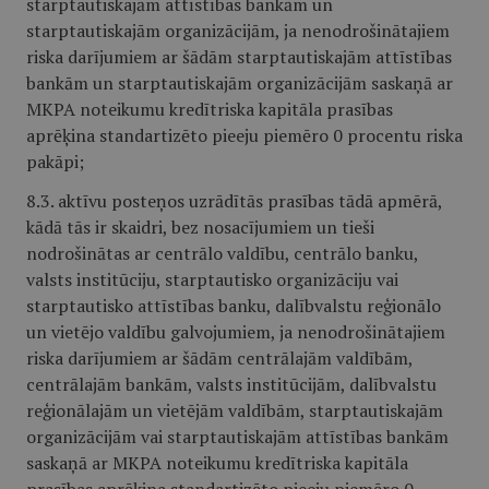
starptautiskajām attīstības bankām un
starptautiskajām organizācijām, ja nenodrošinātajiem
riska darījumiem ar šādām starptautiskajām attīstības
bankām un starptautiskajām organizācijām saskaņā ar
MKPA noteikumu kredītriska kapitāla prasības
aprēķina standartizēto pieeju piemēro 0 procentu riska
pakāpi;
8.3. aktīvu posteņos uzrādītās prasības tādā apmērā,
kādā tās ir skaidri, bez nosacījumiem un tieši
nodrošinātas ar centrālo valdību, centrālo banku,
valsts institūciju, starptautisko organizāciju vai
starptautisko attīstības banku, dalībvalstu reģionālo
un vietējo valdību galvojumiem, ja nenodrošinātajiem
riska darījumiem ar šādām centrālajām valdībām,
centrālajām bankām, valsts institūcijām, dalībvalstu
reģionālajām un vietējām valdībām, starptautiskajām
organizācijām vai starptautiskajām attīstības bankām
saskaņā ar MKPA noteikumu kredītriska kapitāla