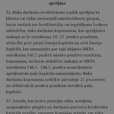
aprēķins
32. Riska darījumu ierobežojumu izpildi aprēķina kā
klienta vai tādas savstarpēji saistītu klientu grupas,
kuras sastāvā nav kredītiestāžu vai ieguldījumu brokeru
sabiedrību, riska darījumu kopsummas, kas aprēķināta
saskaņā ar šo noteikumu 10.–27. punkta prasībām,
attiecību pret pirmā līmeņa kapitāla un otrā līmeņa
kapitāla, kas samazināts par tajā iekļauto MKPA
noteikumu 343.7. punktā minēto pozitīvo rezultātu,
kopsummu, no kuras atskaitīts saskaņā ar MKPA
noteikumu 348.1.- 348.5. punkta nosacījumiem
aprēķinātais pašu kapitāla samazinājums. Riska
darījumu kopsumma nedrīkst pārsniegt 25 procentus
no atbilstoši šā punkta prasībām noteiktā pašu
kapitāla.
33. Iestāde, kas ievēro pozīcijas riska, norēķinu,
neapmaksāto piegāžu un darījuma partnera kredītriska
kapitāla prasību, saņemot Komisijas atļauju, var riska