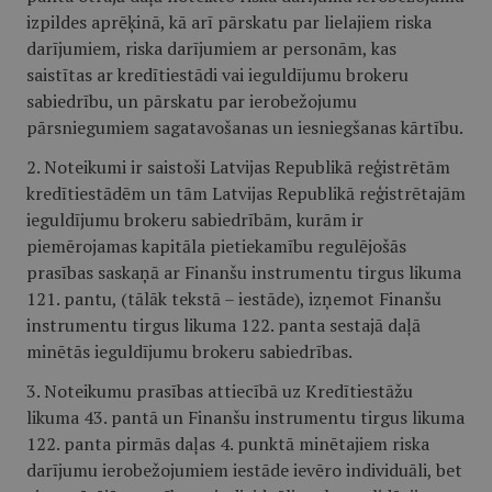
izpildes aprēķinā, kā arī pārskatu par lielajiem riska
darījumiem, riska darījumiem ar personām, kas
saistītas ar kredītiestādi vai ieguldījumu brokeru
sabiedrību, un pārskatu par ierobežojumu
pārsniegumiem sagatavošanas un iesniegšanas kārtību.
2. Noteikumi ir saistoši Latvijas Republikā reģistrētām
kredītiestādēm un tām Latvijas Republikā reģistrētajām
ieguldījumu brokeru sabiedrībām, kurām ir
piemērojamas kapitāla pietiekamību regulējošās
prasības saskaņā ar Finanšu instrumentu tirgus likuma
121. pantu, (tālāk tekstā – iestāde), izņemot Finanšu
instrumentu tirgus likuma 122. panta sestajā daļā
minētās ieguldījumu brokeru sabiedrības.
3. Noteikumu prasības attiecībā uz Kredītiestāžu
likuma 43. pantā un Finanšu instrumentu tirgus likuma
122. panta pirmās daļas 4. punktā minētajiem riska
darījumu ierobežojumiem iestāde ievēro individuāli, bet