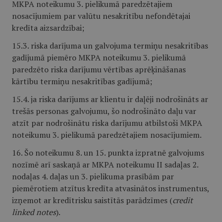
MKPA noteikumu 3. pielikumā paredzētajiem
nosacījumiem par valūtu nesakritību nefondētajai
kredīta aizsardzībai;
15.3. riska darījuma un galvojuma termiņu nesakritības
gadījumā piemēro MKPA noteikumu 3. pielikumā
paredzēto riska darījumu vērtības aprēķināšanas
kārtību termiņu nesakritības gadījumā;
15.4. ja riska darījums ar klientu ir daļēji nodrošināts ar
trešās personas galvojumu, šo nodrošināto daļu var
atzīt par nodrošinātu riska darījumu atbilstoši MKPA
noteikumu 3. pielikumā paredzētajiem nosacījumiem.
16. Šo noteikumu 8. un 15. punkta izpratnē galvojums
nozīmē arī saskaņā ar MKPA noteikumu II sadaļas 2.
nodaļas 4. daļas un 3. pielikuma prasībām par
piemērotiem atzītus kredīta atvasinātos instrumentus,
izņemot ar kredītrisku saistītās parādzīmes (
credit
linked notes
).