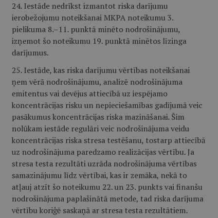
24. Iestāde nedrīkst izmantot riska darījumu
ierobežojumu noteikšanai MKPA noteikumu 3.
pielikuma 8.–11. punktā minēto nodrošinājumu,
izņemot šo noteikumu 19. punktā minētos līzinga
darījumus.
25. Iestāde, kas riska darījumu vērtības noteikšanai
ņem vērā nodrošinājumu, analizē nodrošinājuma
emitentus vai devējus attiecībā uz iespējamo
koncentrācijas risku un nepieciešamības gadījumā veic
pasākumus koncentrācijas riska mazināšanai. Šim
nolūkam iestāde regulāri veic nodrošinājuma veidu
koncentrācijas riska stresa testēšanu, tostarp attiecībā
uz nodrošinājuma paredzamo realizācijas vērtību. Ja
stresa testa rezultāti uzrāda nodrošinājuma vērtības
samazinājumu līdz vērtībai, kas ir zemāka, nekā to
atļauj atzīt šo noteikumu 22. un 23. punkts vai finanšu
nodrošinājuma paplašinātā metode, tad riska darījuma
vērtību koriģē saskaņā ar stresa testa rezultātiem.