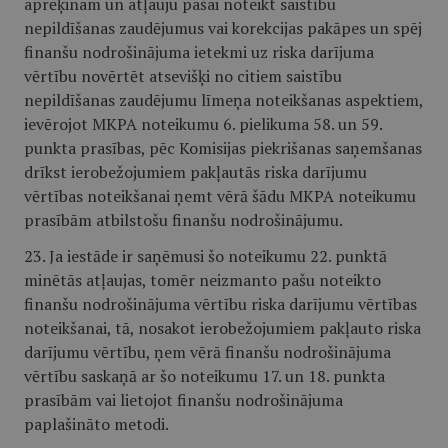
aprēķinam un atļauju pašai noteikt saistību
nepildīšanas zaudējumus vai korekcijas pakāpes un spēj
finanšu nodrošinājuma ietekmi uz riska darījuma
vērtību novērtēt atsevišķi no citiem saistību
nepildīšanas zaudējumu līmeņa noteikšanas aspektiem,
ievērojot MKPA noteikumu 6. pielikuma 58. un 59.
punkta prasības, pēc Komisijas piekrišanas saņemšanas
drīkst ierobežojumiem pakļautās riska darījumu
vērtības noteikšanai ņemt vērā šādu MKPA noteikumu
prasībām atbilstošu finanšu nodrošinājumu.
23. Ja iestāde ir saņēmusi šo noteikumu 22. punktā
minētās atļaujas, tomēr neizmanto pašu noteikto
finanšu nodrošinājuma vērtību riska darījumu vērtības
noteikšanai, tā, nosakot ierobežojumiem pakļauto riska
darījumu vērtību, ņem vērā finanšu nodrošinājuma
vērtību saskaņā ar šo noteikumu 17. un 18. punkta
prasībām vai lietojot finanšu nodrošinājuma
paplašināto metodi.