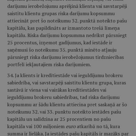
darījumu ierobežojumu aprēķinā klienta vai savstarpēji
saistītu klientu grupas riska darījumu kopsummu
attiecināt pret šo noteikumu 32. punktā noteikto pašu
kapitālu, kas papildināts ar izmantoto trešā līmeņa
kapitālu. Riska darījumu kopsumma nedrīkst pārsniegt
25 procentus, izņemot gadījumus, kad iestāde ir
saņēmusi šo noteikumu 35. punktā minēto atļauju
pārsniegt riska darījumu ierobežojumus tirdzniecības
portfelī iekļautajiem riska darījumiem.
34. Ja klients ir kredītiestāde vai ieguldījumu brokeru
sabiedrība, vai savstarpēji saistītu klientu grupa, kuras
sastāvā ir viena vai vairākas kredītiestādes vai
ieguldījumu brokeru sabiedrības, tad riska darījumu
kopsummu ar šādu klientu attiecina pret saskaņā ar šo
noteikumu 32. vai 33. punktu noteikto iestādes pašu
kapitālu un salīdzina ar 25 procentiem no pašu
kapitāla vai 100 miljoniem
euro
atkarībā no tā, kura
summa ir lielāka. Ja iestādes pašu kapitāls ir mazāks par