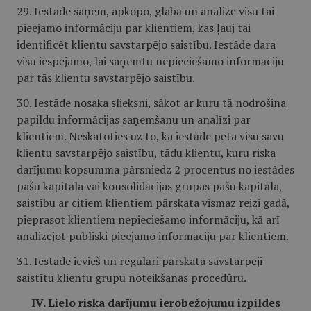
29. Iestāde saņem, apkopo, glabā un analizē visu tai
pieejamo informāciju par klientiem, kas ļauj tai
identificēt klientu savstarpējo saistību. Iestāde dara
visu iespējamo, lai saņemtu nepieciešamo informāciju
par tās klientu savstarpējo saistību.
30. Iestāde nosaka slieksni, sākot ar kuru tā nodrošina
papildu informācijas saņemšanu un analīzi par
klientiem. Neskatoties uz to, ka iestāde pēta visu savu
klientu savstarpējo saistību, tādu klientu, kuru riska
darījumu kopsumma pārsniedz 2 procentus no iestādes
pašu kapitāla vai konsolidācijas grupas pašu kapitāla,
saistību ar citiem klientiem pārskata vismaz reizi gadā,
pieprasot klientiem nepieciešamo informāciju, kā arī
analizējot publiski pieejamo informāciju par klientiem.
31. Iestāde ievieš un regulāri pārskata savstarpēji
saistītu klientu grupu noteikšanas procedūru.
IV. Lielo riska darījumu ierobežojumu izpildes