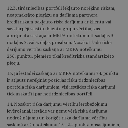
12.3. tirdzniecības portfelī iekļauto norēķinu riskam,
neapmaksāto piegāžu un darījuma partnera
kredītriskam pakļauto riska darījumu ar klientu vai
savstarpēji saistītu klientu grupu vērtība, kas
aprēķināta saskaņā ar MKPA noteikumu II sadaļas 3.
nodaļas 2. vai 3. daļas prasībām. Nosakot šādu riska
darījumu vērtību saskaņā ar MKPA noteikumu
236. punktu, piemēro tikai kredītriska standartizēto
pieeju.
13. Ja iestādei saskaņā ar MKPA noteikumu 74. punktu
ir atļauts nerēķināt pozīcijas risku tirdzniecības
portfeļa riska darījumiem, visi iestādes riska darījumi
tiek uzskatīti par netirdzniecības portfeli.
14. Nosakot riska darījumu vērtību ierobežojumu
ievērošanai, iestāde var ņemt vērā riska darījuma
nodrošinājumu un koriģēt riska darījuma vērtību
saskaņā ar šo noteikumu 15.–24. punkta nosacījumiem,