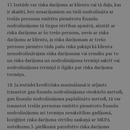
17. Iestāde var riska darījumu ar klientu vai tā daļu, kas
ir skaidri, bez nosacījumiem un tieši nodrošināta ar
trešās personas emitētu piemērotu finanšu
nodrošinājumu tā tirgus vērtības apmērā, aizstāt ar
riska darījumu ar šo trešo personu, nevis ar riska
darījumu ar klientu, ja riska darījumam ar trešo
personu piemēro tādu pašu riska pakāpi kā klienta
nenodrošinātajam riska darījumam vai zemāku par to
un riska darījuma un nodrošinājuma termiņi sakrīt vai
nodrošinājuma termiņš ir ilgāks par riska darījuma
termiņu.
18. Ja iestādei kredītriska mazināšanai ir atļauts
izmantot gan finanšu nodrošinājuma vienkāršo metodi,
gan finanšu nodrošinājuma paplašināto metodi, tā var
izmantot trešās personas emitēto piemēroto finanšu
nodrošinājumu arī termiņu nesakritības gadījumā,
koriģējot riska darījuma vērtību saskaņā ar MKPA
noteikumu 3. pielikumā paredzēto riska darījumu