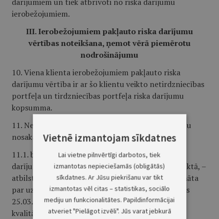
darījumiem un tiek atbrīvoti no riska darījumu
ierobežojumiem.
III. Ierobežojumiem pakļauto riska darījumu
vērtības noteikšana, ņemot vērā piemērotu
nodrošinājumu
10. Viena klienta ierobežojumiem pakļauto riska
darījumu vērtība ir ar šo klientu veikto netirdzniecības
portfeļa un tirdzniecības portfeļa riska darījumu
kopsumma.
11. Netirdzniecības portfeļa riska darījumu vērtību
Vietnē izmantojam sīkdatnes
nosaka šādi:
11.1. bilances aktīvu posteņos uzrādītajiem
Lai vietne pilnvērtīgi darbotos, tiek
darījumiem, kuri minēti MKPA noteikumu 89. punktā, –
izmantotas nepieciešamās (obligātās)
atbilstoši darījuma uzskaites vērtībai, kas samazināta
sīkdatnes. Ar Jūsu piekrišanu var tikt
izmantotas vēl citas – statistikas, sociālo
par uzkrājumu, kas aprēķināti saskaņā ar Komisijas
mediju un funkcionalitātes. Papildinformācijai
25.03.2009. normatīvo noteikumu Nr. 42 "Aktīvu
atveriet "Pielāgot izvēli". Jūs varat jebkurā
kvalitātes novērtēšanas un uzkrājumu veidošanas