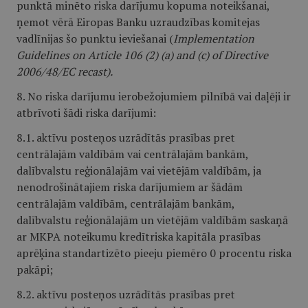
punktā minēto riska darījumu kopuma noteikšanai,
ņemot vērā Eiropas Banku uzraudzības komitejas
vadlīnijas šo punktu ieviešanai (
Implementation
Guidelines on Article 106 (2) (a) and (c) of Directive
2006/48/EC recast).
8. No riska darījumu ierobežojumiem pilnībā vai daļēji ir
atbrīvoti šādi riska darījumi:
8.1. aktīvu posteņos uzrādītās prasības pret
centrālajām valdībām vai centrālajām bankām,
dalībvalstu reģionālajām vai vietējām valdībām, ja
nenodrošinātajiem riska darījumiem ar šādām
centrālajām valdībām, centrālajām bankām,
dalībvalstu reģionālajām un vietējām valdībām saskaņā
ar MKPA noteikumu kredītriska kapitāla prasības
aprēķina standartizēto pieeju piemēro 0 procentu riska
pakāpi;
8.2. aktīvu posteņos uzrādītās prasības pret