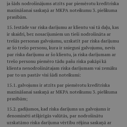
ja šāds nodrošinājums atzīts par piemērotu kredītriska
mazināšanai saskaņā ar MKPA noteikumu 3. pielikuma
prasībām.
15. Iestāde var riska darījumu ar klientu vai tā daļu, kas
ir skaidri, bez nosacījumiem un tieši nodrošināta ar
trešās personas galvojumu, uzskatīt par riska darījumu
ar šo trešo personu, kura ir sniegusi galvojumu, nevis
par riska darījumu ar šo klientu, ja riska darījumam ar
trešo personu piemēro tādu pašu riska pakāpi kā
klienta nenodrošinātajam riska darījumam vai zemāku
par to un pastāv visi šādi noteikumi:
15.1. galvojums ir atzīts par piemērotu kredītriska
mazināšanai saskaņā ar MKPA noteikumu 3. pielikuma
prasībām;
15.2. gadījumos, kad riska darījums un galvojums ir
denominēti atšķirīgās valūtās, par nodrošinātu
uzskatāmo riska darījuma vērtību rēķina saskaņā ar