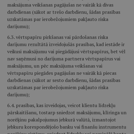
maksājuma veikšanas pagājušas ne vairāk kā divas
darbdienas (sākot ar trešo darbdienu, šādas prasības
uzskatāmas par ierobežojumiem pakļauto riska
darījumu);
6.3. vērtspapīru pirkšanas vai pārdošanas riska
darījumu rezultātā izveidojušās prasības, kad iestāde ir
veikusi maksājumu vai piegādājusi vērtspapīrus, bet vēl
nav saņēmusi no darījuma partnera vērtspapīrus vai
maksājumu, un pēc maksājuma veikšanas vai
vērtspapīru piegādes pagājušas ne vairāk kā piecas
darbdienas (sākot ar sesto darbdienu, šādas prasības
uzskatāmas par ierobežojumiem pakļauto riska
darījumu);
6.4. prasības, kas izveidojas, veicot klientu līdzekļu
pārskaitīšanu, tostarp sniedzot maksājumu, klīringa un
norēķinu pakalpojumus jebkurā valūtā, izmantojot
jebkuru korespondējošo banku vai finanšu instrumentu