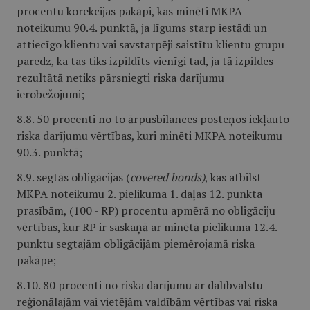
procentu korekcijas pakāpi, kas minēti MKPA
noteikumu 90.4. punktā, ja līgums starp iestādi un
attiecīgo klientu vai savstarpēji saistītu klientu grupu
paredz, ka tas tiks izpildīts vienīgi tad, ja tā izpildes
rezultātā netiks pārsniegti riska darījumu
ierobežojumi;
8.8. 50 procenti no to ārpusbilances posteņos iekļauto
riska darījumu vērtības, kuri minēti MKPA noteikumu
90.3. punktā;
8.9. segtās obligācijas (
covered bonds)
, kas atbilst
MKPA noteikumu 2. pielikuma 1. daļas 12. punkta
prasībām, (100 - RP) procentu apmērā no obligāciju
vērtības, kur RP ir saskaņā ar minētā pielikuma 12.4.
punktu segtajām obligācijām piemērojamā riska
pakāpe;
8.10. 80 procenti no riska darījumu ar dalībvalstu
reģionālajām vai vietējām valdībām vērtības vai riska