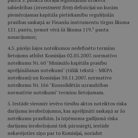
panta 3. punktā dotajai ieguldījumu brokeru
sabiedrības (
investment firm
) definīcijai un kurām
piemērojamas kapitāla pietiekamību regulējošās
prasības saskaņā ar Finanšu instrumentu tirgus likuma
1
121. pantu, ņemot vērā šā likuma 119.
panta
nosacījumus;
4.3. pārējo šajos noteikumos nedefinēto terminu
lietojums atbilst Komisijas 02.05.2007. normatīvo
noteikumu Nr. 60 "Minimālo kapitāla prasību
aprēķināšanas noteikumi" (tālāk tekstā – MKPA
noteikumi) un Komisijas 30.11.2007. normatīvo
noteikumu Nr. 166 "Konsolidētās uzraudzības
normatīvie noteikumi" terminu lietojumam.
5. Iestāde vienmēr ievēro tiesību aktos noteiktos riska
darījumu ierobežojumus, kas aprēķināti saskaņā ar šo
noteikumu prasībām. Ja izņēmuma gadījumā riska
darījumu ierobežojumi tiek pārsniegti, iestāde
nekavējoties ziņo par to Komisijai, norādot