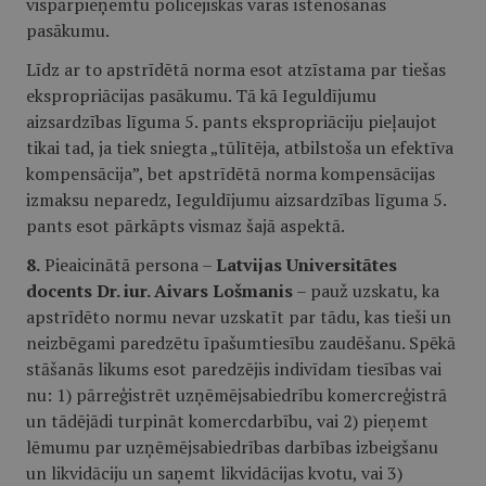
vispārpieņemtu policejiskās varas īstenošanas
pasākumu.
Līdz ar to apstrīdētā norma esot atzīstama par tiešas
ekspropriācijas pasākumu. Tā kā Ieguldījumu
aizsardzības līguma 5. pants ekspropriāciju pieļaujot
tikai tad, ja tiek sniegta „tūlītēja, atbilstoša un efektīva
kompensācija”, bet apstrīdētā norma kompensācijas
izmaksu neparedz, Ieguldījumu aizsardzības līguma 5.
pants esot pārkāpts vismaz šajā aspektā.
8.
Pieaicinātā persona –
Latvijas Universitātes
docents
Dr. iur. Aivars Lošmanis
– pauž uzskatu, ka
apstrīdēto normu nevar uzskatīt par tādu, kas tieši un
neizbēgami paredzētu īpašumtiesību zaudēšanu. Spēkā
stāšanās likums esot paredzējis indivīdam tiesības vai
nu: 1) pārreģistrēt uzņēmējsabiedrību komercreģistrā
un tādējādi turpināt komercdarbību, vai 2) pieņemt
lēmumu par uzņēmējsabiedrības darbības izbeigšanu
un likvidāciju un saņemt likvidācijas kvotu, vai 3)