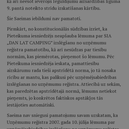
kā arī neesot ievērojis Ieguldījumu aizsardzības līguma
9. pantā noteikto strīdu izskatīšanas kārtību.
Šie Saeimas iebildumi nav pamatoti.
Pirmkārt, no konstitucionālās sūdzības izriet, ka
Pieteikuma iesniedzējs neapšauba lēmuma par SIA
„DAN LAT CAMPING” izslēgšanu no uzņēmumu
reģistra pamatotību, kā arī nesūdzas par tiesību
normām, kas piemērotas, pieņemot šo lēmumu. Pēc
Pieteikuma iesniedzēja ieskata, pamattiesību
aizskārumu rada tieši apstrīdētā norma, jo tā nosaka
rīcību ar mantu, kas palikusi pēc uzņēmējsabiedrības
izslēgšanas no uzņēmumu reģistra. Attiecībā uz sekām,
kas paredzētas apstrīdētajā normā, lēmums netiekot
pieņemts, jo konkrētos faktiskos apstākļos tās
iestājoties automātiski.
Saeima nav sniegusi pamatojumu savam uzskatam, ka
Uzņēmumu reģistra 2007. gada 10. jūlija lēmuma par