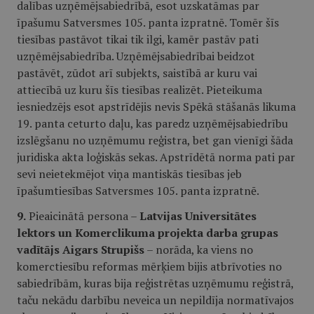
dalības uzņēmējsabiedrībā, esot uzskatāmas par
īpašumu Satversmes 105. panta izpratnē. Tomēr šīs
tiesības pastāvot tikai tik ilgi, kamēr pastāv pati
uzņēmējsabiedrība. Uzņēmējsabiedrībai beidzot
pastāvēt, zūdot arī subjekts, saistībā ar kuru vai
attiecībā uz kuru šīs tiesības realizēt. Pieteikuma
iesniedzējs esot apstrīdējis nevis Spēkā stāšanās likuma
19. panta ceturto daļu, kas paredz uzņēmējsabiedrību
izslēgšanu no uzņēmumu reģistra, bet gan vienīgi šāda
juridiska akta loģiskās sekas. Apstrīdētā norma pati par
sevi neietekmējot viņa mantiskās tiesības jeb
īpašumtiesības Satversmes 105. panta izpratnē.
9.
Pieaicinātā persona –
Latvijas Universitātes
lektors un Komerclikuma projekta darba grupas
vadītājs
Aigars Strupišs
– norāda, ka viens no
komerctiesību reformas mērķiem bijis atbrīvoties no
sabiedrībām, kuras bija reģistrētas uzņēmumu reģistrā,
taču nekādu darbību neveica un nepildīja normatīvajos