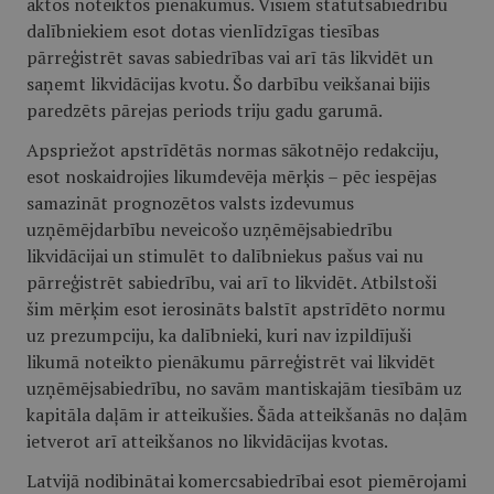
aktos noteiktos pienākumus. Visiem statūtsabiedrību
dalībniekiem esot dotas vienlīdzīgas tiesības
pārreģistrēt savas sabiedrības vai arī tās likvidēt un
saņemt likvidācijas kvotu. Šo darbību veikšanai bijis
paredzēts pārejas periods triju gadu garumā.
Apspriežot apstrīdētās normas sākotnējo redakciju,
esot noskaidrojies likumdevēja mērķis – pēc iespējas
samazināt prognozētos valsts izdevumus
uzņēmējdarbību neveicošo uzņēmējsabiedrību
likvidācijai un stimulēt to dalībniekus pašus vai nu
pārreģistrēt sabiedrību, vai arī to likvidēt. Atbilstoši
šim mērķim esot ierosināts balstīt apstrīdēto normu
uz prezumpciju, ka dalībnieki, kuri nav izpildījuši
likumā noteikto pienākumu pārreģistrēt vai likvidēt
uzņēmējsabiedrību, no savām mantiskajām tiesībām uz
kapitāla daļām ir atteikušies. Šāda atteikšanās no daļām
ietverot arī atteikšanos no likvidācijas kvotas.
Latvijā nodibinātai komercsabiedrībai esot piemērojami