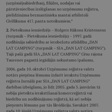
(uzņēmējsabiedrības), filiāles, nodaļas vai
pārstāvniecības izslēgšanas no uzņēmumu reģistra,
pielīdzināma bezmantinieka mantai atbilstoši
Civillikuma 417. panta noteikumiem.”
2.
Pieteikuma iesniedzējs – Holgers Hākons Kristensens
(turpmāk – Pieteikuma iesniedzējs) – 1997. gadā
nodibināja sabiedrību ar ierobežotu atbildību „DAN
LAT CAMPING” (turpmāk – SIA „DAN LAT CAMPING”).
Tajā pašā gadā SIA „DAN LAT CAMPING” Cēsu rajona
Taurenes pagastā iegādājās nekustamo īpašumu.
2006. gada 10. oktobrī Uzņēmumu reģistra valsts
notārs pieņēma lēmumu izdarīt ierakstu Uzņēmumu
reģistra žurnālā par SIA „DAN LAT CAMPING”
darbības izbeigšanu, jo līdz 2005. gada 3. janvārim tā
nebija pieteikta ierakstīšanai komercreģistrā vai
biedrību un nodibinājumu reģistrā, kā arī nebija
pieņemts lēmums par tās likvidāciju. Savukārt 2007.
gada 10. jūnijā Uzņēmumu reģistra valsts notārs