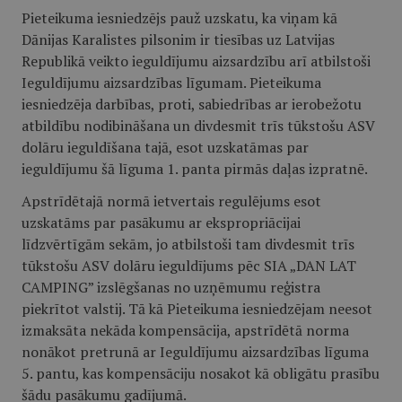
Pieteikuma iesniedzējs pauž uzskatu, ka viņam kā
Dānijas Karalistes pilsonim ir tiesības uz Latvijas
Republikā veikto ieguldījumu aizsardzību arī atbilstoši
Ieguldījumu aizsardzības līgumam. Pieteikuma
iesniedzēja darbības, proti, sabiedrības ar ierobežotu
atbildību nodibināšana un divdesmit trīs tūkstošu ASV
dolāru ieguldīšana tajā, esot uzskatāmas par
ieguldījumu šā līguma 1. panta pirmās daļas izpratnē.
Apstrīdētajā normā ietvertais regulējums esot
uzskatāms par pasākumu ar ekspropriācijai
līdzvērtīgām sekām, jo atbilstoši tam divdesmit trīs
tūkstošu ASV dolāru ieguldījums pēc SIA „DAN LAT
CAMPING” izslēgšanas no uzņēmumu reģistra
piekrītot valstij. Tā kā Pieteikuma iesniedzējam neesot
izmaksāta nekāda kompensācija, apstrīdētā norma
nonākot pretrunā ar Ieguldījumu aizsardzības līguma
5. pantu, kas kompensāciju nosakot kā obligātu prasību
šādu pasākumu gadījumā.