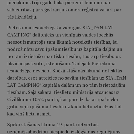
pienākums triju gadu laikā pieņemt lēmumu par
sabiedrības pārreģistrāciju komercreģistrā vai arī par
tās likvidāciju.
Pieteikuma iesniedzējs kā vienīgais SIA „DAN LAT
CAMPING” dalībnieks un vienīgais valdes loceklis
neesot izmantojis tam likumā noteiktās tiesības, lai
nodrošinātu savu īpašumtiesību uz kapitāla daļām un
no tām izrietošo mantisko tiesību, tostarp tiesību uz
likvidācijas kvotu, īstenošanu. Tādējādi Pieteikuma
iesniedzējs, neveicot Spēkā stāšanās likumā noteiktās
darbības, esot atteicies no savām tiesībām uz SIA „DAN
LAT CAMPING” kapitāla daļām un no tām izrietošajām
tiesībām. Šajā sakarā Tieslietu ministrija atsaucas uz
Civillikuma 1032. pantu, kas paredz, ka ar īpašnieka
gribu viņa īpašuma tiesība uz kādu lietu izbeidzas tad,
kad viņš lietu atmet.
Spēkā stāšanās likuma 19. pantā ietvertais
uzņēmējsabiedrību piespiedu izslēgšanas regulējums