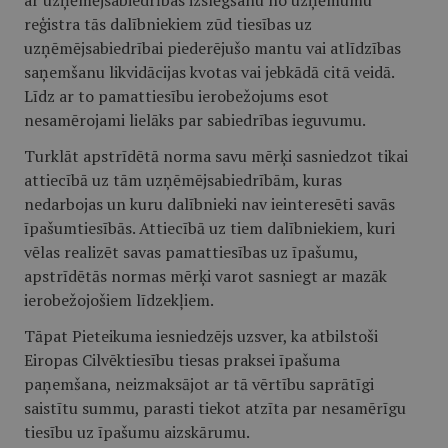
ar uzņēmējsabiedrības izslēgšanu no uzņēmumu
reģistra tās dalībniekiem zūd tiesības uz
uzņēmējsabiedrībai piederējušo mantu vai atlīdzības
saņemšanu likvidācijas kvotas vai jebkādā citā veidā.
Līdz ar to pamattiesību ierobežojums esot
nesamērojami lielāks par sabiedrības ieguvumu.
Turklāt apstrīdētā norma savu mērķi sasniedzot tikai
attiecībā uz tām uzņēmējsabiedrībām, kuras
nedarbojas un kuru dalībnieki nav ieinteresēti savās
īpašumtiesībās. Attiecībā uz tiem dalībniekiem, kuri
vēlas realizēt savas pamattiesības uz īpašumu,
apstrīdētās normas mērķi varot sasniegt ar mazāk
ierobežojošiem līdzekļiem.
Tāpat Pieteikuma iesniedzējs uzsver, ka atbilstoši
Eiropas Cilvēktiesību tiesas praksei īpašuma
paņemšana, neizmaksājot ar tā vērtību saprātīgi
saistītu summu, parasti tiekot atzīta par nesamērīgu
tiesību uz īpašumu aizskārumu.