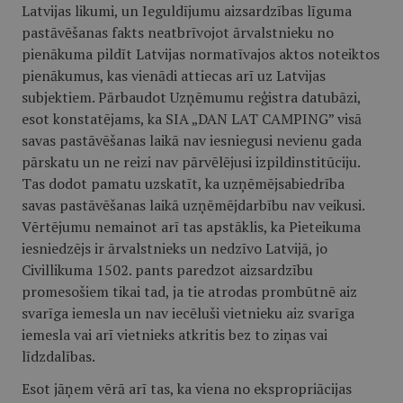
Latvijas likumi, un Ieguldījumu aizsardzības līguma
pastāvēšanas fakts neatbrīvojot ārvalstnieku no
pienākuma pildīt Latvijas normatīvajos aktos noteiktos
pienākumus, kas vienādi attiecas arī uz Latvijas
subjektiem. Pārbaudot Uzņēmumu reģistra datubāzi,
esot konstatējams, ka SIA „DAN LAT CAMPING” visā
savas pastāvēšanas laikā nav iesniegusi nevienu gada
pārskatu un ne reizi nav pārvēlējusi izpildinstitūciju.
Tas dodot pamatu uzskatīt, ka uzņēmējsabiedrība
savas pastāvēšanas laikā uzņēmējdarbību nav veikusi.
Vērtējumu nemainot arī tas apstāklis, ka Pieteikuma
iesniedzējs ir ārvalstnieks un nedzīvo Latvijā, jo
Civillikuma 1502. pants paredzot aizsardzību
promesošiem tikai tad, ja tie atrodas prombūtnē aiz
svarīga iemesla un nav iecēluši vietnieku aiz svarīga
iemesla vai arī vietnieks atkritis bez to ziņas vai
līdzdalības.
Esot jāņem vērā arī tas, ka viena no ekspropriācijas