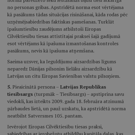
normā paredzēto seku iestāšanās bijusi tieši atkarīga
no personas gribas. Apstrīdētā norma esot vērtējama
kā pasākums tādas situācijas risināšanai, kāda rodas pēc
uzņēmējsabiedrības faktiskas pamešanas. Turklāt
īpašumtiesību zaudējums atbilstoši Eiropas
Cilvēktiesību tiesas attīstītajai praksei šajā gadījumā
esot vērtējams kā īpašuma izmantošanas kontroles
pasākums, nevis kā īpašuma atņemšana.
Saeima uzsver, ka Ieguldījumu aizsardzības līgums
neparedz Dānijas pilsonim lielāku aizsardzību kā
Latvijas un citu Eiropas Savienības valstu pilsoņiem.
5.
Pieaicinātā persona –
Latvijas Republikas
tiesībsargs
(turpmāk – Tiesībsargs) – apstiprina savu
viedokli, kas izteikts 2009. gada 18. februāra atzinumā
pārbaudes lietā, un pauž uzskatu, ka apstrīdētā norma
neatbilst Satversmes 105. pantam.
Ievērojot Eiropas Cilvēktiesību tiesas praksi,
sabiedrības ar ierobežotu atbildību kapitāla daļas, kas