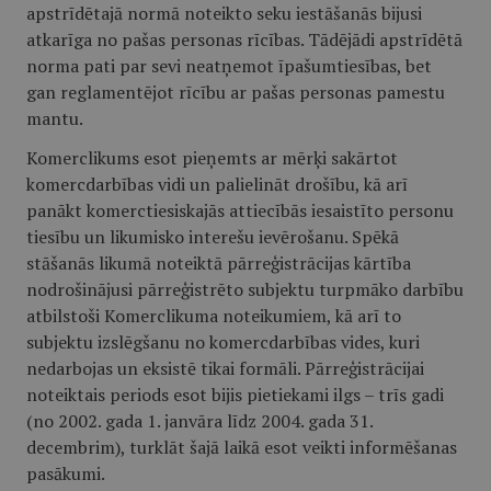
apstrīdētajā normā noteikto seku iestāšanās bijusi
atkarīga no pašas personas rīcības. Tādējādi apstrīdētā
norma pati par sevi neatņemot īpašumtiesības, bet
gan reglamentējot rīcību ar pašas personas pamestu
mantu.
Komerclikums esot pieņemts ar mērķi sakārtot
komercdarbības vidi un palielināt drošību, kā arī
panākt komerctiesiskajās attiecībās iesaistīto personu
tiesību un likumisko interešu ievērošanu. Spēkā
stāšanās likumā noteiktā pārreģistrācijas kārtība
nodrošinājusi pārreģistrēto subjektu turpmāko darbību
atbilstoši Komerclikuma noteikumiem, kā arī to
subjektu izslēgšanu no komercdarbības vides, kuri
nedarbojas un eksistē tikai formāli. Pārreģistrācijai
noteiktais periods esot bijis pietiekami ilgs – trīs gadi
(no 2002. gada 1. janvāra līdz 2004. gada 31.
decembrim), turklāt šajā laikā esot veikti informēšanas
pasākumi.