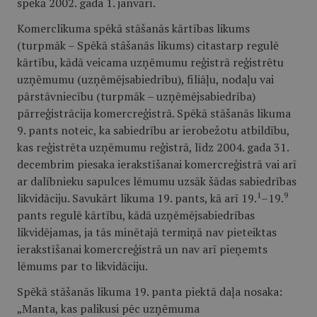
spēkā 2002. gada 1. janvārī.
Komerclikuma spēkā stāšanās kārtības likums
(turpmāk – Spēkā stāšanās likums) citastarp regulē
kārtību, kādā veicama uzņēmumu reģistrā reģistrētu
uzņēmumu (uzņēmējsabiedrību), filiāļu, nodaļu vai
pārstāvniecību (turpmāk – uzņēmējsabiedrība)
pārreģistrācija komercreģistrā. Spēkā stāšanās likuma
9. pants noteic, ka sabiedrību ar ierobežotu atbildību,
kas reģistrēta uzņēmumu reģistrā, līdz 2004. gada 31.
decembrim piesaka ierakstīšanai komercreģistrā vai arī
ar dalībnieku sapulces lēmumu uzsāk šādas sabiedrības
1
9
likvidāciju. Savukārt likuma 19. pants, kā arī 19.
–19.
pants regulē kārtību, kādā uzņēmējsabiedrības
likvidējamas, ja tās minētajā termiņā nav pieteiktas
ierakstīšanai komercreģistrā un nav arī pieņemts
lēmums par to likvidāciju.
Spēkā stāšanās likuma 19. panta piektā daļa nosaka:
„Manta, kas palikusi pēc uzņēmuma