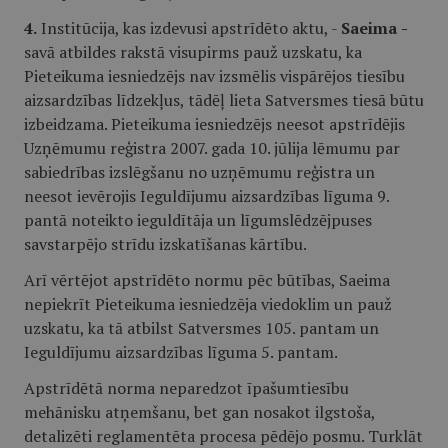
4.
Institūcija, kas izdevusi apstrīdēto aktu, -
Saeima
-
savā atbildes rakstā visupirms pauž uzskatu, ka
Pieteikuma iesniedzējs nav izsmēlis vispārējos tiesību
aizsardzības līdzekļus, tādēļ lieta Satversmes tiesā būtu
izbeidzama. Pieteikuma iesniedzējs neesot apstrīdējis
Uzņēmumu reģistra 2007. gada 10. jūlija lēmumu par
sabiedrības izslēgšanu no uzņēmumu reģistra un
neesot ievērojis Ieguldījumu aizsardzības līguma 9.
pantā noteikto ieguldītāja un līgumslēdzējpuses
savstarpējo strīdu izskatīšanas kārtību.
Arī vērtējot apstrīdēto normu pēc būtības, Saeima
nepiekrīt Pieteikuma iesniedzēja viedoklim un pauž
uzskatu, ka tā atbilst Satversmes 105. pantam un
Ieguldījumu aizsardzības līguma 5. pantam.
Apstrīdētā norma neparedzot īpašumtiesību
mehānisku atņemšanu, bet gan nosakot ilgstoša,
detalizēti reglamentēta procesa pēdējo posmu. Turklāt