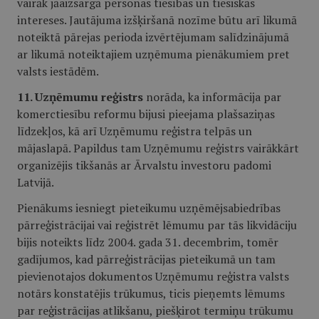
vairāk jāaizsargā personas tiesības un tiesiskās
intereses. Jautājuma izšķiršanā nozīme būtu arī likumā
noteiktā pārejas perioda izvērtējumam salīdzinājumā
ar likumā noteiktajiem uzņēmuma pienākumiem pret
valsts iestādēm.
11. Uzņēmumu reģistrs
norāda, ka informācija par
komerctiesību reformu bijusi pieejama plašsaziņas
līdzekļos, kā arī Uzņēmumu reģistra telpās un
mājaslapā. Papildus tam Uzņēmumu reģistrs vairākkārt
organizējis tikšanās ar Ārvalstu investoru padomi
Latvijā.
Pienākums iesniegt pieteikumu uzņēmējsabiedrības
pārreģistrācijai vai reģistrēt lēmumu par tās likvidāciju
bijis noteikts līdz 2004. gada 31. decembrim, tomēr
gadījumos, kad pārreģistrācijas pieteikumā un tam
pievienotajos dokumentos Uzņēmumu reģistra valsts
notārs konstatējis trūkumus, ticis pieņemts lēmums
par reģistrācijas atlikšanu, piešķirot termiņu trūkumu