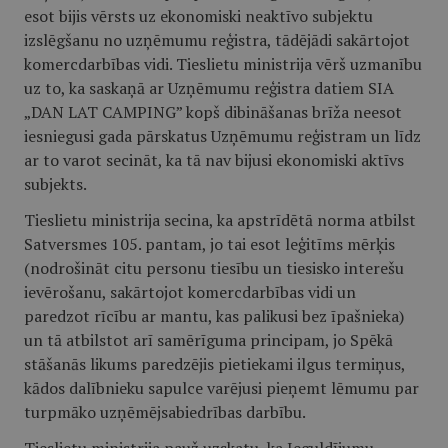
esot bijis vērsts uz ekonomiski neaktīvo subjektu
izslēgšanu no uzņēmumu reģistra, tādējādi sakārtojot
komercdarbības vidi. Tieslietu ministrija vērš uzmanību
uz to, ka saskaņā ar Uzņēmumu reģistra datiem SIA
„DAN LAT CAMPING” kopš dibināšanas brīža neesot
iesniegusi gada pārskatus Uzņēmumu reģistram un līdz
ar to varot secināt, ka tā nav bijusi ekonomiski aktīvs
subjekts.
Tieslietu ministrija secina, ka apstrīdētā norma atbilst
Satversmes 105. pantam, jo tai esot leģitīms mērķis
(nodrošināt citu personu tiesību un tiesisko interešu
ievērošanu, sakārtojot komercdarbības vidi un
paredzot rīcību ar mantu, kas palikusi bez īpašnieka)
un tā atbilstot arī samērīguma principam, jo Spēkā
stāšanās likums paredzējis pietiekami ilgus termiņus,
kādos dalībnieku sapulce varējusi pieņemt lēmumu par
turpmāko uzņēmējsabiedrības darbību.