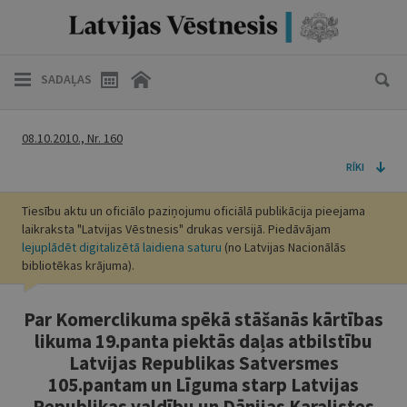
SADAĻAS
08.10.2010., Nr. 160
RĪKI
Tiesību aktu un oficiālo paziņojumu oficiālā publikācija pieejama
laikraksta "Latvijas Vēstnesis" drukas versijā. Piedāvājam
lejuplādēt digitalizētā laidiena saturu
(no Latvijas Nacionālās
bibliotēkas krājuma).
Par Komerclikuma spēkā stāšanās kārtības
likuma 19.panta piektās daļas atbilstību
Latvijas Republikas Satversmes
105.pantam un Līguma starp Latvijas
Republikas valdību un Dānijas Karalistes