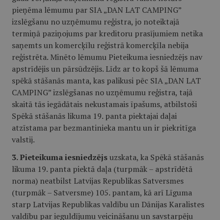
pieņēma lēmumu par SIA „DAN LAT CAMPING”
izslēgšanu no uzņēmumu reģistra, jo noteiktajā
termiņā paziņojums par kreditoru prasījumiem netika
saņemts un komercķīlu reģistrā komercķīla nebija
reģistrēta. Minēto lēmumu Pieteikuma iesniedzējs nav
apstrīdējis un pārsūdzējis. Līdz ar to kopš šā lēmuma
spēkā stāšanās manta, kas palikusi pēc SIA „DAN LAT
CAMPING” izslēgšanas no uzņēmumu reģistra, tajā
skaitā tās iegādātais nekustamais īpašums, atbilstoši
Spēkā stāšanās likuma 19. panta piektajai daļai
atzīstama par bezmantinieka mantu un ir piekritīga
valstij.
3. Pieteikuma iesniedzējs
uzskata, ka Spēkā stāšanās
likuma 19. panta piektā daļa (turpmāk – apstrīdētā
norma) neatbilst Latvijas Republikas Satversmes
(turpmāk – Satversme) 105. pantam, kā arī Līguma
starp Latvijas Republikas valdību un Dānijas Karalistes
valdību par ieguldījumu veicināšanu un savstarpēju