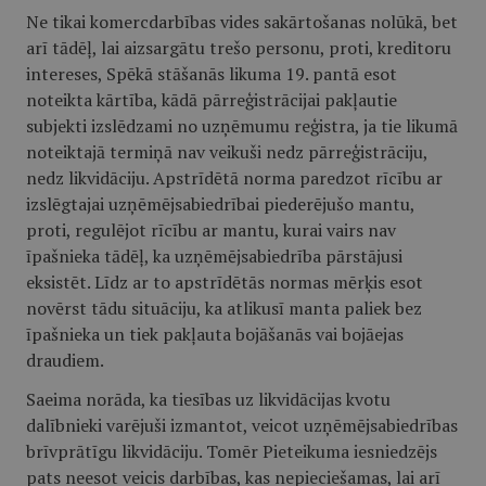
Ne tikai komercdarbības vides sakārtošanas nolūkā, bet
arī tādēļ, lai aizsargātu trešo personu, proti, kreditoru
intereses, Spēkā stāšanās likuma 19. pantā esot
noteikta kārtība, kādā pārreģistrācijai pakļautie
subjekti izslēdzami no uzņēmumu reģistra, ja tie likumā
noteiktajā termiņā nav veikuši nedz pārreģistrāciju,
nedz likvidāciju. Apstrīdētā norma paredzot rīcību ar
izslēgtajai uzņēmējsabiedrībai piederējušo mantu,
proti, regulējot rīcību ar mantu, kurai vairs nav
īpašnieka tādēļ, ka uzņēmējsabiedrība pārstājusi
eksistēt. Līdz ar to apstrīdētās normas mērķis esot
novērst tādu situāciju, ka atlikusī manta paliek bez
īpašnieka un tiek pakļauta bojāšanās vai bojāejas
draudiem.
Saeima norāda, ka tiesības uz likvidācijas kvotu
dalībnieki varējuši izmantot, veicot uzņēmējsabiedrības
brīvprātīgu likvidāciju. Tomēr Pieteikuma iesniedzējs
pats neesot veicis darbības, kas nepieciešamas, lai arī