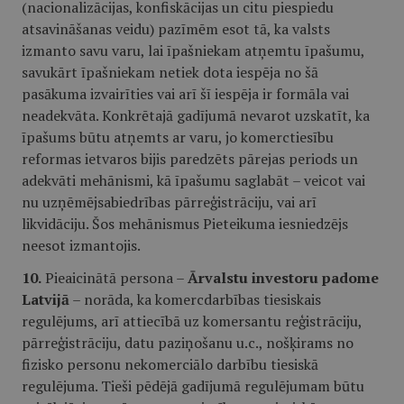
(nacionalizācijas, konfiskācijas un citu piespiedu
atsavināšanas veidu) pazīmēm esot tā, ka valsts
izmanto savu varu, lai īpašniekam atņemtu īpašumu,
savukārt īpašniekam netiek dota iespēja no šā
pasākuma izvairīties vai arī šī iespēja ir formāla vai
neadekvāta. Konkrētajā gadījumā nevarot uzskatīt, ka
īpašums būtu atņemts ar varu, jo komerctiesību
reformas ietvaros bijis paredzēts pārejas periods un
adekvāti mehānismi, kā īpašumu saglabāt – veicot vai
nu uzņēmējsabiedrības pārreģistrāciju, vai arī
likvidāciju. Šos mehānismus Pieteikuma iesniedzējs
neesot izmantojis.
10.
Pieaicinātā persona –
Ārvalstu investoru padome
Latvijā
– norāda, ka komercdarbības tiesiskais
regulējums, arī attiecībā uz komersantu reģistrāciju,
pārreģistrāciju, datu paziņošanu u.c., nošķirams no
fizisko personu nekomerciālo darbību tiesiskā
regulējuma. Tieši pēdējā gadījumā regulējumam būtu