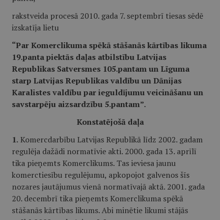
rakstveida procesā 2010. gada 7. septembrī tiesas sēdē
izskatīja lietu
“
Par Komerclikuma spēkā stāšanās kārtības likuma
19.panta piektās daļas atbilstību Latvijas
Republikas Satversmes 105.pantam un Līguma
starp Latvijas Republikas valdību un Dānijas
Karalistes valdību par ieguldījumu veicināšanu un
savstarpēju aizsardzību 5.pantam
”.
Konstatējošā daļa
1.
Komercdarbību Latvijas Republikā līdz 2002. gadam
regulēja dažādi normatīvie akti. 2000. gada 13. aprīlī
tika pieņemts Komerclikums. Tas ieviesa jaunu
komerctiesību regulējumu, apkopojot galvenos šīs
nozares jautājumus vienā normatīvajā aktā. 2001. gada
20. decembrī tika pieņemts Komerclikuma spēkā
stāšanās kārtības likums. Abi minētie likumi stājās