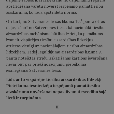
uzņēmējsabiedrības izslēgšanu no uzņēmumu reģistra
apstrīdēšana varētu novērst iespējamo pamattiesību
aizskārumu, ko rada apstrīdētā norma.
2
Otrkārt, no Satversmes tiesas likuma 19.
panta otrās
daļas, kā arī no Satversmes tiesas kā nacionālā tiesību
aizsardzības mehānisma būtības izriet, ka pienākums
izsmelt vispārējos tiesību aizsardzības līdzekļus
attiecas vienīgi uz nacionālajiem tiesību aizsardzības
līdzekļiem. Tādēļ Ieguldījumu aizsardzības līguma 9.
pantā noteiktās strīdu izskatīšanas kārtības ievērošana
nevar būt par priekšnosacījumu pieteikuma
iesniegšanai Satversmes tiesā.
Līdz ar to vispārējie tiesību aizsardzības līdzekļi
Pieteikuma iesniedzēja iespējamā pamattiesību
aizskāruma novēršanai nepastāv un tiesvedība šajā
lietā ir turpināma.
II