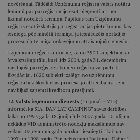
novēršanai. Tādējādi Uzņēmumu reģistra valsts notāru
lēmumi par pārreģistrāciju esot pieņemti arī pēc
likumā noteiktā termiņa. Papildus tam Uzņēmumu
reģistrs esot izskatījis pārreģistrācijas pieteikumus, kas
iesniegti pēc minētā termiņa, ja iesniedzējs norādījis
procesuālā termiņa nokavējumu attaisnojošu iemeslu.
Uzņēmumu reģistrs informē, ka no 3900 subjektiem ar
ārvalstu kapitālu, kuri līdz 2004. gada 31. decembrim
nav bijuši pārreģistrēti komercreģistrā vai pieteikti
likvidācijai, 1620 subjekti izslēgti no uzņēmumu
reģistra bez likvidācijas procesa, jo attiecībā uz tiem
nav bijuši saņemti kreditoru prasījumi.
12. Valsts ieņēmumu dienests
(turpmāk – VID)
informē, ka SIA „DAN LAT CAMPING” savas darbības
laikā no 1997. gada 18. jūnija līdz 2007. gada 10. jūlijam
nekādus VID administrēto nodokļu maksājumus nav
veikusi. Uzņēmuma gada pārskati iesniegti tikai par
1997. un 1998. gadu. Par nekustamo īpašumu „Dabari”