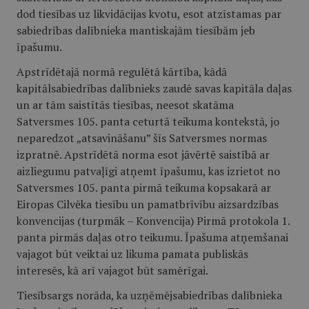
dod tiesības uz likvidācijas kvotu, esot atzīstamas par
sabiedrības dalībnieka mantiskajām tiesībām jeb
īpašumu.
Apstrīdētajā normā regulētā kārtība, kādā
kapitālsabiedrības dalībnieks zaudē savas kapitāla daļas
un ar tām saistītās tiesības, neesot skatāma
Satversmes 105. panta ceturtā teikuma kontekstā, jo
neparedzot „atsavināšanu” šīs Satversmes normas
izpratnē. Apstrīdētā norma esot jāvērtē saistībā ar
aizliegumu patvaļīgi atņemt īpašumu, kas izrietot no
Satversmes 105. panta pirmā teikuma kopsakarā ar
Eiropas Cilvēka tiesību un pamatbrīvību aizsardzības
konvencijas (turpmāk – Konvencija) Pirmā protokola 1.
panta pirmās daļas otro teikumu. Īpašuma atņemšanai
vajagot būt veiktai uz likuma pamata publiskās
interesēs, kā arī vajagot būt samērīgai.
Tiesībsargs norāda, ka uzņēmējsabiedrības dalībnieka