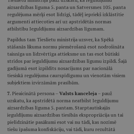
Tieslietu ministrija pauž uzskatu, ka Ieguldījumu
aizsardzības līguma 5. panta un Satversmes 105. panta
regulējuma mērķi esot līdzīgi, tādēļ iepriekš izklāstītie
argumenti attiecoties arī uz apstrīdētās normas
atbilstību Ieguldījumu aizsardzības līgumam.
Papildus tam Tieslietu ministrija uzsver, ka Spēkā
stāšanās likuma normu piemērošanā esot nodrošināta
taisnīga un līdzvērtīga attieksme un tas esot būtiski
strīdos par ieguldījumu aizsardzības līgumu izpildi. Šajā
gadījumā esot izpildīts nosacījums par nacionālā
tiesiskā regulējuma caurspīdīgumu un vienotām visiem
subjektiem izvirzāmām prasībām.
7.
Pieaicinātā persona –
Valsts kanceleja
– pauž
uzskatu, ka apstrīdētā norma neatbilst Ieguldījumu
aizsardzības līguma 5. pantam. Starptautiskajās
ieguldījumu aizsardzības tiesībās ekspropriācija un tai
pielīdzinātie pasākumi esot vai nu tādi, kas nozīmē
tiešu īpašuma konfiskāciju, vai tādi, kuru rezultātā