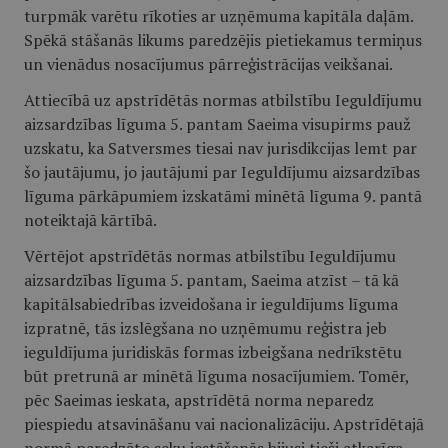
turpmāk varētu rīkoties ar uzņēmuma kapitāla daļām.
Spēkā stāšanās likums paredzējis pietiekamus termiņus
un vienādus nosacījumus pārreģistrācijas veikšanai.
Attiecībā uz apstrīdētās normas atbilstību Ieguldījumu
aizsardzības līguma 5. pantam Saeima visupirms pauž
uzskatu, ka Satversmes tiesai nav jurisdikcijas lemt par
šo jautājumu, jo jautājumi par Ieguldījumu aizsardzības
līguma pārkāpumiem izskatāmi minētā līguma 9. pantā
noteiktajā kārtībā.
Vērtējot apstrīdētās normas atbilstību Ieguldījumu
aizsardzības līguma 5. pantam, Saeima atzīst – tā kā
kapitālsabiedrības izveidošana ir ieguldījums līguma
izpratnē, tās izslēgšana no uzņēmumu reģistra jeb
ieguldījuma juridiskās formas izbeigšana nedrīkstētu
būt pretrunā ar minētā līguma nosacījumiem. Tomēr,
pēc Saeimas ieskata, apstrīdētā norma neparedz
piespiedu atsavināšanu vai nacionalizāciju. Apstrīdētajā