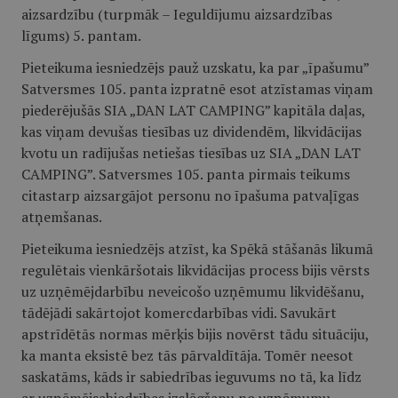
aizsardzību (turpmāk – Ieguldījumu aizsardzības
līgums) 5. pantam.
Pieteikuma iesniedzējs pauž uzskatu, ka par „īpašumu”
Satversmes 105. panta izpratnē esot atzīstamas viņam
piederējušās SIA „DAN LAT CAMPING” kapitāla daļas,
kas viņam devušas tiesības uz dividendēm, likvidācijas
kvotu un radījušas netiešas tiesības uz SIA „DAN LAT
CAMPING”. Satversmes 105. panta pirmais teikums
citastarp aizsargājot personu no īpašuma patvaļīgas
atņemšanas.
Pieteikuma iesniedzējs atzīst, ka Spēkā stāšanās likumā
regulētais vienkāršotais likvidācijas process bijis vērsts
uz uzņēmējdarbību neveicošo uzņēmumu likvidēšanu,
tādējādi sakārtojot komercdarbības vidi. Savukārt
apstrīdētās normas mērķis bijis novērst tādu situāciju,
ka manta eksistē bez tās pārvaldītāja. Tomēr neesot
saskatāms, kāds ir sabiedrības ieguvums no tā, ka līdz