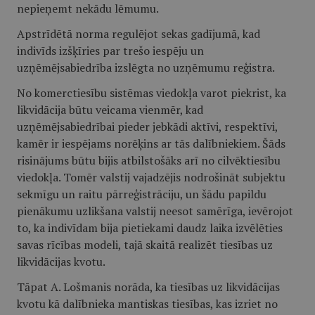
nepieņemt nekādu lēmumu.
Apstrīdētā norma regulējot sekas gadījumā, kad
indivīds izšķīries par trešo iespēju un
uzņēmējsabiedrība izslēgta no uzņēmumu reģistra.
No komerctiesību sistēmas viedokļa varot piekrist, ka
likvidācija būtu veicama vienmēr, kad
uzņēmējsabiedrībai pieder jebkādi aktīvi, respektīvi,
kamēr ir iespējams norēķins ar tās dalībniekiem. Šāds
risinājums būtu bijis atbilstošāks arī no cilvēktiesību
viedokļa. Tomēr valstij vajadzējis nodrošināt subjektu
sekmīgu un raitu pārreģistrāciju, un šādu papildu
pienākumu uzlikšana valstij neesot samērīga, ievērojot
to, ka indivīdam bija pietiekami daudz laika izvēlēties
savas rīcības modeli, tajā skaitā realizēt tiesības uz
likvidācijas kvotu.
Tāpat A. Lošmanis norāda, ka tiesības uz likvidācijas
kvotu kā dalībnieka mantiskas tiesības, kas izriet no