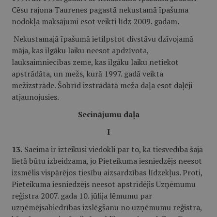
Cēsu rajona Taurenes pagastā nekustamā īpašuma
nodokļa maksājumi esot veikti līdz 2009. gadam.
Nekustamajā īpašumā ietilpstot divstāvu dzīvojamā
māja, kas ilgāku laiku neesot apdzīvota,
lauksaimniecības zeme, kas ilgāku laiku netiekot
apstrādāta, un mežs, kurā 1997. gadā veikta
mežizstrāde. Šobrīd izstrādātā meža daļa esot daļēji
atjaunojusies.
Secinājumu daļa
I
13.
Saeima ir izteikusi viedokli par to, ka tiesvedība šajā
lietā būtu izbeidzama, jo Pieteikuma iesniedzējs neesot
izsmēlis vispārējos tiesību aizsardzības līdzekļus. Proti,
Pieteikuma iesniedzējs neesot apstrīdējis Uzņēmumu
reģistra 2007. gada 10. jūlija lēmumu par
uzņēmējsabiedrības izslēgšanu no uzņēmumu reģistra,