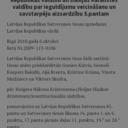
valdību par ieguldījumu veicināšanu un
savstarpēju aizsardzību 5.pantam
Latvijas Republikas Satversmes tiesas spriedums
Latvijas Republikas vārdā
Rīgā 2010.gada 6.oktobrī
lietā Nr.2009-113-0106
Latvijas Republikas Satversmes tiesa šādā sastāvā:
tiesas sēdes priekšsēdētājs Gunārs Kūtris, tiesneši
Kaspars Balodis, Aija Branta, Kristīne Krūma, Vineta
Muižniece un Viktors Skudra,
pēc Holgera Hākona Kristensena (
Holger Haakon
Kristensen)
konstitucionālās sūdzības,
pamatojoties uz Latvijas Republikas Satversmes 85.
pantu un Satversmes tiesas likuma 16. panta 1. un 6.
2
1
punktu, 17. panta pirmās daļas 11. punktu, 19.
un 28.
pantu,