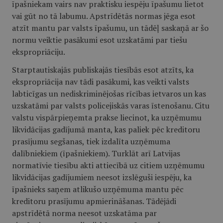
īpašniekam vairs nav praktisku iespēju īpašumu lietot
vai gūt no tā labumu. Apstrīdētās normas jēga esot
atzīt mantu par valsts īpašumu, un tādēļ saskaņā ar šo
normu veiktie pasākumi esot uzskatāmi par tiešu
ekspropriāciju.
Starptautiskajās publiskajās tiesībās esot atzīts, ka
ekspropriācija nav tādi pasākumi, kas veikti valsts
labticīgas un nediskriminējošas rīcības ietvaros un kas
uzskatāmi par valsts policejiskās varas īstenošanu. Citu
valstu vispārpieņemta prakse liecinot, ka uzņēmumu
likvidācijas gadījumā manta, kas paliek pēc kreditoru
prasījumu segšanas, tiek izdalīta uzņēmuma
dalībniekiem (īpašniekiem). Turklāt arī Latvijas
normatīvie tiesību akti attiecībā uz citiem uzņēmumu
likvidācijas gadījumiem neesot izslēguši iespēju, ka
īpašnieks saņem atlikušo uzņēmuma mantu pēc
kreditoru prasījumu apmierināšanas. Tādējādi
apstrīdētā norma neesot uzskatāma par