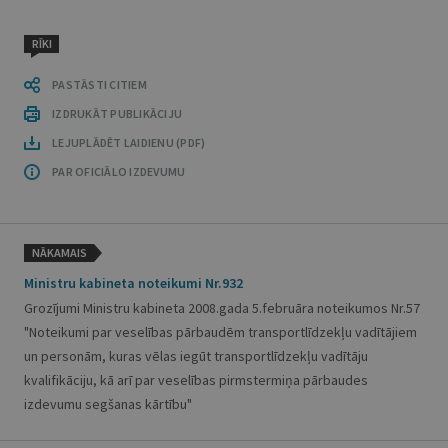
RĪKI
PASTĀSTI CITIEM
IZDRUKĀT PUBLIKĀCIJU
LEJUPLĀDĒT LAIDIENU (PDF)
PAR OFICIĀLO IZDEVUMU
NĀKAMAIS
Ministru kabineta noteikumi Nr.932
Grozījumi Ministru kabineta 2008.gada 5.februāra noteikumos Nr.57
"Noteikumi par veselības pārbaudēm transportlīdzekļu vadītājiem
un personām, kuras vēlas iegūt transportlīdzekļu vadītāju
kvalifikāciju, kā arī par veselības pirmstermiņa pārbaudes
izdevumu segšanas kārtību"