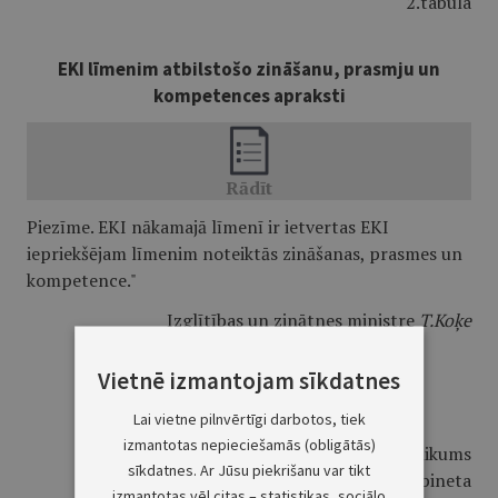
2.tabula
EKI līmenim atbilstošo zināšanu, prasmju un
kompetences apraksti
Piezīme. EKI nākamajā līmenī ir ietvertas EKI
iepriekšējam līmenim noteiktās zināšanas, prasmes un
kompetence."
Izglītības un zinātnes ministre
T.Koķe
Vietnē izmantojam sīkdatnes
Lai vietne pilnvērtīgi darbotos, tiek
izmantotas nepieciešamās (obligātās)
2.pielikums
sīkdatnes. Ar Jūsu piekrišanu var tikt
Ministru kabineta
izmantotas vēl citas – statistikas, sociālo