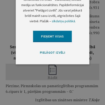
2010.gada 5.oktobra
mediju un funkcionalitātes. Papildinformācijai
noteikumiem Nr.931
atveriet "Pielāgot izvēli". Jūs varat jebkurā
brīdī mainīt savu izvēli, atgriežoties šajā
"3.pielikums
vietnē. Plašāk –
sīkdatņu politikā
.
Ministru kabineta
2008.gada 2.decembra
noteikumiem Nr.990
PIEŅEMT VISAS
Sestais klasifikācijas līmenis vispārējā izglītībā
(vispārējās izglītības programmu īpašie veidi,
PIELĀGOT IZVĒLI
mācību valoda un izglītības ieguves forma)
Piezīme. Pirmsskolas un pamatizglītības programmām
6.cipars ir 1, pārējām programmām – 0."
Izglītības un zinātnes ministre
T.Koķe