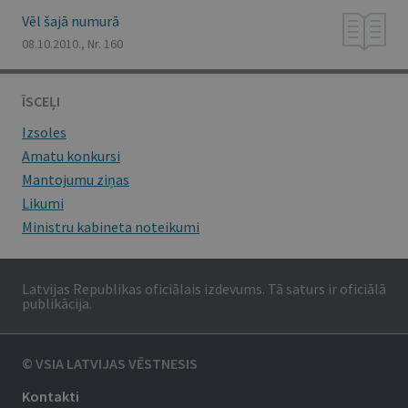
Vēl šajā numurā
08.10.2010., Nr. 160
ĪSCEĻI
Izsoles
Amatu konkursi
Mantojumu ziņas
Likumi
Ministru kabineta noteikumi
Latvijas Republikas oficiālais izdevums. Tā saturs ir oficiālā
publikācija.
© VSIA LATVIJAS VĒSTNESIS
Kontakti