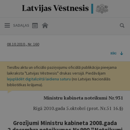
SADAĻAS
08.10.2010., Nr. 160
RĪKI
Tiesību aktu un oficiālo paziņojumu oficiālā publikācija pieejama
laikraksta "Latvijas Vēstnesis" drukas versijā. Piedāvājam
lejuplādēt digitalizētā laidiena saturu
(no Latvijas Nacionālās
bibliotēkas krājuma).
Ministru kabineta noteikumi Nr.931
Rīgā 2010.gada 5.oktobrī (prot. Nr.51 16.§)
Grozījumi Ministru kabineta 2008.gada
2.decembra noteikumos Nr.990 "Noteikumi