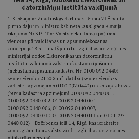
datorzinātņu institūta valdījumā
2
1. Saskaņā ar Zinātniskās darbības likuma 21.
panta
pirmo daļu un Ministru kabineta 2006.gada 9.maija
rīkojuma Nr.319 "Par Valsts nekustamā īpašuma
vienotas pārvaldīšanas un apsaimniekošanas
koncepciju" 8.3.1.apakšpunktu Izglītības un zinātnes
ministrijai nodot Elektronikas un datorzinātņu
institūta
valdījumā valsts nekustamo īpašumu
(nekustamā īpašuma kadastra Nr. 0100 092 0440) –
2
zemes vienību 21 282 m
platībā (zemes vienības
kadastra apzīmējums 0100 092 0440) un astoņas būves
(būvju kadastra apzīmējumi 0100 092 0440 001,
0100 092 0440 002, 0100 092 0440 004,
0100 092 0440 006, 0100 092 0440 007,
0100 092 0440 010, 0100 092 0440 011 un 0100 092
0440 012) – Dzērbenes ielā 14, Rīgā, kas ierakstīts
zemesgrāmatā uz valsts vārda Izglītības un zinātnes
ministrijas personā.