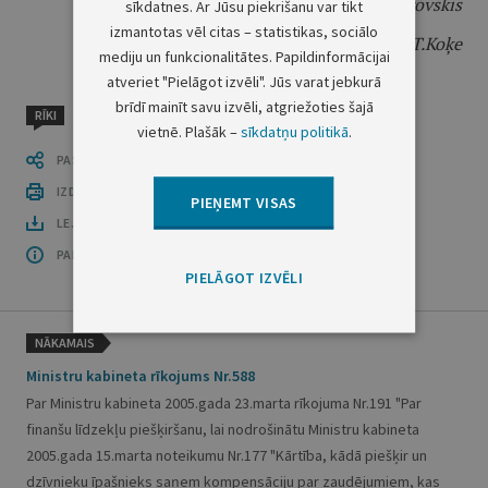
Ministru prezidents
V.Dombrovskis
sīkdatnes. Ar Jūsu piekrišanu var tikt
izmantotas vēl citas – statistikas, sociālo
Izglītības un zinātnes ministre
T.Koķe
mediju un funkcionalitātes. Papildinformācijai
atveriet "Pielāgot izvēli". Jūs varat jebkurā
brīdī mainīt savu izvēli, atgriežoties šajā
RĪKI
vietnē. Plašāk –
sīkdatņu politikā
.
PASTĀSTI CITIEM
IZDRUKĀT PUBLIKĀCIJU
PIEŅEMT VISAS
LEJUPLĀDĒT LAIDIENU (PDF)
PAR OFICIĀLO IZDEVUMU
PIELĀGOT IZVĒLI
NĀKAMAIS
Ministru kabineta rīkojums Nr.588
Par Ministru kabineta 2005.gada 23.marta rīkojuma Nr.191 "Par
finanšu līdzekļu piešķiršanu, lai nodrošinātu Ministru kabineta
2005.gada 15.marta noteikumu Nr.177 "Kārtība, kādā piešķir un
dzīvnieku īpašnieks saņem kompensāciju par zaudējumiem, kas