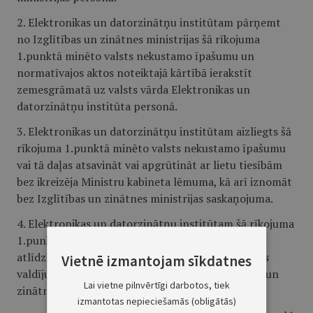
2. Elektronikas un datorzinātņu institūtam pārņemt
no Izglītības un zinātnes ministrijas šā rīkojuma
1.punktā minēto valsts nekustamo īpašumu un
normatīvajos aktos noteiktajā kārtībā ierakstīt
zemesgrāmatā uz valsts vārda Elektronikas un
datorzinātņu institūta personā.
3. Elektronikas un datorzinātņu institūtam aizliegts šā
rīkojuma 1.punktā minēto valsts nekustamo īpašumu
vai tā daļas atsavināt vai apgrūtināt ar lietu tiesībām
bez ikreizēja Ministru kabineta lēmuma, kā arī iznomāt
bez Izglītības un zinātnes ministrijas saskaņojuma.
4. Elektronikas un datorzinātņu institūtam šā rīkojuma
1.punktā minēto valsts nekustamo īpašumu bez
atlīdzības nodot Izglītības un zinātnes ministrijas
Vietnē izmantojam sīkdatnes
valdījumā, ja tas vairs netiek izmantots izglītības un
Lai vietne pilnvērtīgi darbotos, tiek
zinātnes funkciju nodrošināšanai.
izmantotas nepieciešamās (obligātās)