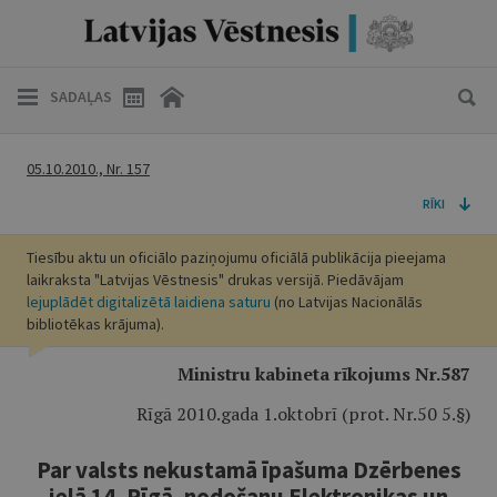
SADAĻAS
05.10.2010., Nr. 157
RĪKI
Tiesību aktu un oficiālo paziņojumu oficiālā publikācija pieejama
laikraksta "Latvijas Vēstnesis" drukas versijā. Piedāvājam
lejuplādēt digitalizētā laidiena saturu
(no Latvijas Nacionālās
bibliotēkas krājuma).
Ministru kabineta rīkojums Nr.587
Rīgā 2010.gada 1.oktobrī (prot. Nr.50 5.§)
Par valsts nekustamā īpašuma Dzērbenes
ielā 14, Rīgā, nodošanu Elektronikas un