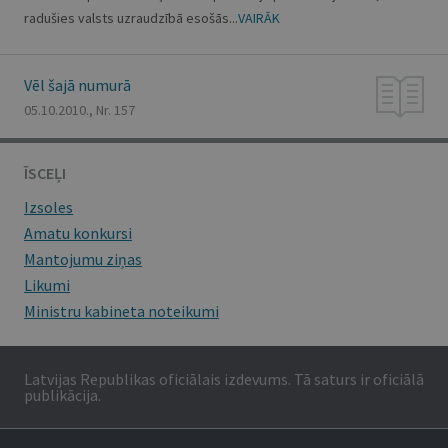
radušies valsts uzraudzībā esošās...
VAIRĀK
Vēl šajā numurā
05.10.2010., Nr. 157
ĪSCEĻI
Izsoles
Amatu konkursi
Mantojumu ziņas
Likumi
Ministru kabineta noteikumi
Latvijas Republikas oficiālais izdevums. Tā saturs ir oficiālā
publikācija.