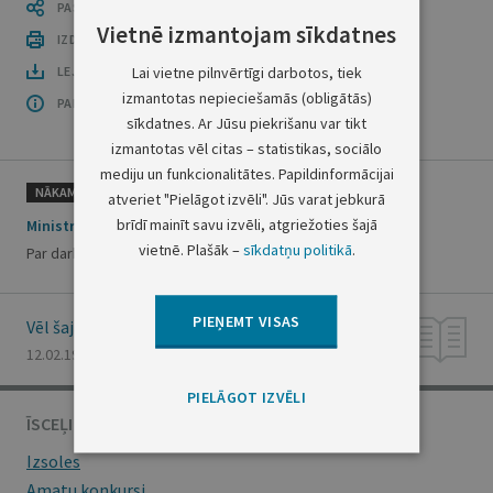
PASTĀSTI CITIEM
Vietnē izmantojam sīkdatnes
IZDRUKĀT PUBLIKĀCIJU
Lai vietne pilnvērtīgi darbotos, tiek
LEJUPLĀDĒT LAIDIENU (PDF)
izmantotas nepieciešamās (obligātās)
PAR OFICIĀLO IZDEVUMU
sīkdatnes. Ar Jūsu piekrišanu var tikt
izmantotas vēl citas – statistikas, sociālo
mediju un funkcionalitātes. Papildinformācijai
NĀKAMAIS
atveriet "Pielāgot izvēli". Jūs varat jebkurā
brīdī mainīt savu izvēli, atgriežoties šajā
Ministru prezidenta rīkojums Nr.40
vietnē. Plašāk –
sīkdatņu politikā
.
Par darba grupas izveidošanu
PIEŅEMT VISAS
Vēl šajā numurā
12.02.1999., Nr. 41/42
PIELĀGOT IZVĒLI
ĪSCEĻI
Izsoles
Amatu konkursi