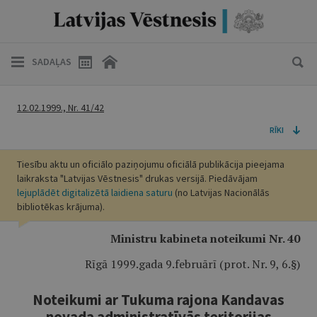
SADAĻAS
12.02.1999., Nr. 41/42
RĪKI
Tiesību aktu un oficiālo paziņojumu oficiālā publikācija pieejama
laikraksta "Latvijas Vēstnesis" drukas versijā. Piedāvājam
lejuplādēt digitalizētā laidiena saturu
(no Latvijas Nacionālās
bibliotēkas krājuma).
Ministru kabineta noteikumi Nr. 40
Rīgā 1999.gada 9.februārī (prot. Nr. 9, 6.§)
Noteikumi ar Tukuma rajona Kandavas
novada administratīvās teritorijas