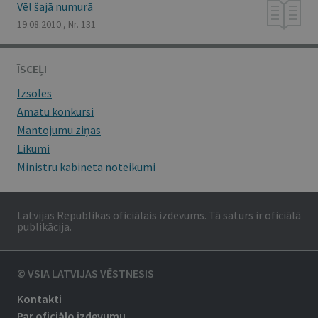
Vēl šajā numurā
19.08.2010., Nr. 131
ĪSCEĻI
Izsoles
Amatu konkursi
Mantojumu ziņas
Likumi
Ministru kabineta noteikumi
Latvijas Republikas oficiālais izdevums. Tā saturs ir oficiālā
publikācija.
© VSIA LATVIJAS VĒSTNESIS
Kontakti
Par oficiālo izdevumu