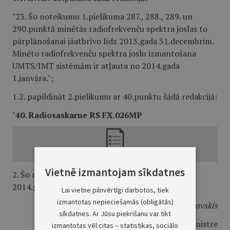
"23. Šo noteikumu 1.pielikuma 287., 288., 289. un
290.punktā minētās radiofrekvenču spektra joslas to
pārplānošanai jāatbrīvo līdz 2013.gada 31.decembrim.
Minēto radiofrekvenču spektra joslu izmantošana
UMTS/IMT sistēmām ir atļauta no 2014.gada
1.janvāra.";
1.2. papildināt 2.pielikumu ar 40.punktu šādā redakcijā:
"
40. Radiosaskarne RS FX.026MP
Vietnē izmantojam sīkdatnes
2. Šo noteikumu 1.2.apakšpunkts stājas spēkā
2014.gada 1.janvārī.
Lai vietne pilnvērtīgi darbotos, tiek
izmantotas nepieciešamās (obligātās)
Ministru prezidents
V.Dombrovskis
sīkdatnes. Ar Jūsu piekrišanu var tikt
Reģionālās attīstības un pašvaldību lietu ministre
izmantotas vēl citas – statistikas, sociālo