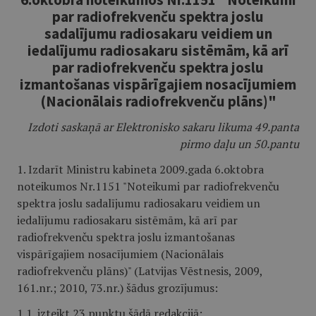
par radiofrekvenču spektra joslu
sadalījumu radiosakaru veidiem un
iedalījumu radiosakaru sistēmām, kā arī
par radiofrekvenču spektra joslu
izmantošanas vispārīgajiem nosacījumiem
(Nacionālais radiofrekvenču plāns)"
Izdoti saskaņā ar Elektronisko sakaru likuma 49.panta
pirmo daļu un 50.pantu
1. Izdarīt Ministru kabineta 2009.gada 6.oktobra
noteikumos Nr.1151 "Noteikumi par radiofrekvenču
spektra joslu sadalījumu radiosakaru veidiem un
iedalījumu radiosakaru sistēmām, kā arī par
radiofrekvenču spektra joslu izmantošanas
vispārīgajiem nosacījumiem (Nacionālais
radiofrekvenču plāns)" (Latvijas Vēstnesis, 2009,
161.nr.; 2010, 73.nr.) šādus grozījumus:
1.1. izteikt 23.punktu šādā redakcijā: