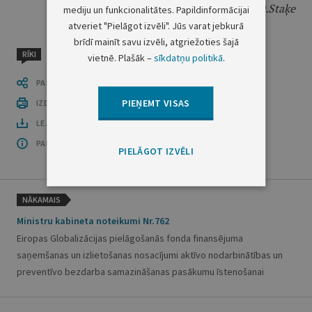
D.Staķe
mediju un funkcionalitātes. Papildinformācijai
atveriet "Pielāgot izvēli". Jūs varat jebkurā
brīdī mainīt savu izvēli, atgriežoties šajā
RĪKI
vietnē. Plašāk –
sīkdatņu politikā
.
PASTĀSTI CITIEM
PIEŅEMT VISAS
IZDRUKĀT PUBLIKĀCIJU
LEJUPLĀDĒT LAIDIENU (PDF)
PAR OFICIĀLO IZDEVUMU
PIELĀGOT IZVĒLI
NĀKAMAIS
Ministru kabineta noteikumi Nr.762
Eiropas Globalizācijas pielāgošanās fonda finansējuma
saņemšanas un izlietošanas nosacījumi aktīvo nodarbinātības un
preventīvo bezdarba samazināšanas pasākumu īstenošanai