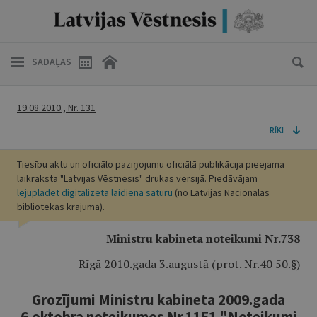
SADAĻAS
19.08.2010., Nr. 131
RĪKI
Tiesību aktu un oficiālo paziņojumu oficiālā publikācija pieejama
laikraksta "Latvijas Vēstnesis" drukas versijā. Piedāvājam
lejuplādēt digitalizētā laidiena saturu
(no Latvijas Nacionālās
bibliotēkas krājuma).
Ministru kabineta noteikumi Nr.738
Rīgā 2010.gada 3.augustā (prot. Nr.40 50.§)
Grozījumi Ministru kabineta 2009.gada
6.oktobra noteikumos Nr.1151 "Noteikumi