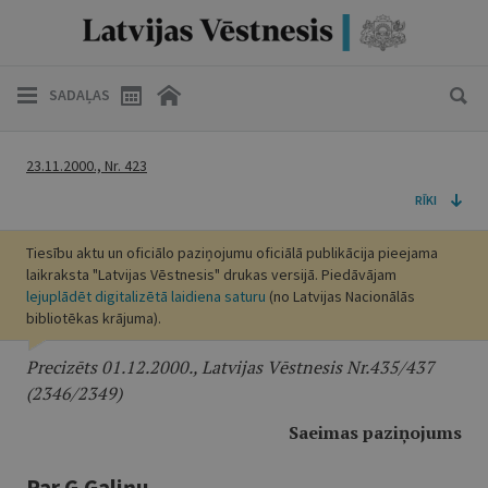
SADAĻAS
23.11.2000., Nr. 423
RĪKI
Tiesību aktu un oficiālo paziņojumu oficiālā publikācija pieejama
laikraksta "Latvijas Vēstnesis" drukas versijā. Piedāvājam
lejuplādēt digitalizētā laidiena saturu
(no Latvijas Nacionālās
bibliotēkas krājuma).
Precizēts 01.12.2000., Latvijas Vēstnesis Nr.435/437
(2346/2349)
Saeimas paziņojums
Par G.Galiņu