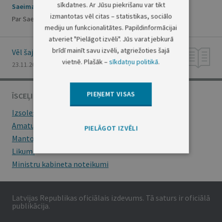
sīkdatnes. Ar Jūsu piekrišanu var tikt
Saeimas Prezidija lēmums
izmantotas vēl citas – statistikas, sociālo
Par Saeimas sēdes sasaukšanu 2000.gada 18.novembrī
mediju un funkcionalitātes. Papildinformācijai
atveriet "Pielāgot izvēli". Jūs varat jebkurā
brīdī mainīt savu izvēli, atgriežoties šajā
Vēl šajā numurā
vietnē. Plašāk –
sīkdatņu politikā
.
23.11.2000., Nr. 423
PIEŅEMT VISAS
ĪSCEĻI
Izsoles
Amatu konkursi
PIELĀGOT IZVĒLI
Mantojumu ziņas
Likumi
Ministru kabineta noteikumi
Latvijas Republikas oficiālais izdevums. Tā saturs ir oficiālā
publikācija.