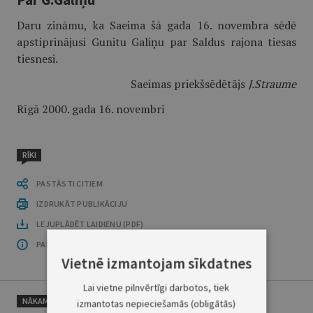
Daru zināmu, ka Saeima šā gada 16. novembra sēdē
apstiprinājusi Gunitu Galiņu par Saldus rajona tiesas
tiesnesi.
Saeimas priekšsēdētājs
J.Straume
Rīgā 2000. gada 16. novembrī
RĪKI
PASTĀSTI CITIEM
IZDRUKĀT PUBLIKĀCIJU
LEJUPLĀDĒT LAIDIENU (PDF)
PAR OFICIĀLO IZDEVUMU
Vietnē izmantojam sīkdatnes
Lai vietne pilnvērtīgi darbotos, tiek
NĀKAMAIS
izmantotas nepieciešamās (obligātās)