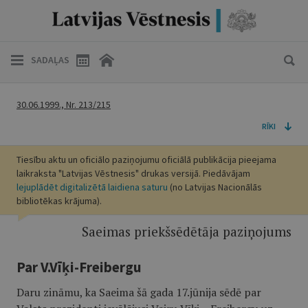
SADAĻAS
30.06.1999., Nr. 213/215
RĪKI
Tiesību aktu un oficiālo paziņojumu oficiālā publikācija pieejama
laikraksta "Latvijas Vēstnesis" drukas versijā. Piedāvājam
lejuplādēt digitalizētā laidiena saturu
(no Latvijas Nacionālās
bibliotēkas krājuma).
Saeimas priekšsēdētāja paziņojums
Par V.Vīķi-Freibergu
Daru zināmu, ka Saeima šā gada 17.jūnija sēdē par