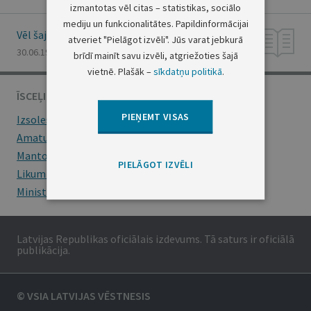
izmantotas vēl citas – statistikas, sociālo
mediju un funkcionalitātes. Papildinformācijai
Vēl šajā numurā
atveriet "Pielāgot izvēli". Jūs varat jebkurā
30.06.1999., Nr. 213/215
brīdī mainīt savu izvēli, atgriežoties šajā
vietnē. Plašāk –
sīkdatņu politikā
.
ĪSCEĻI
PIEŅEMT VISAS
Izsoles
Amatu konkursi
Mantojumu ziņas
PIELĀGOT IZVĒLI
Likumi
Ministru kabineta noteikumi
Latvijas Republikas oficiālais izdevums. Tā saturs ir oficiālā
publikācija.
© VSIA LATVIJAS VĒSTNESIS