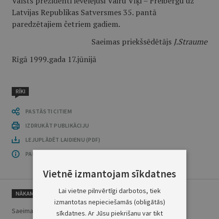
Valsts prezidenti ievēlējusi Vairu Vīķi – Freibergu uz
Latvijas Republikas Satversmes 35. pantā
paredzētajiem četriem gadiem.
Saeimas priekšsēdētājs
J.Straume
Rīgā 1999.gada 17.jūnijā
RĪKI
PASTĀSTI CITIEM
IZDRUKĀT PUBLIKĀCIJU
LEJUPLĀDĒT LAIDIENU (PDF)
PAR OFICIĀLO IZDEVUMU
Vietnē izmantojam sīkdatnes
Lai vietne pilnvērtīgi darbotos, tiek
NĀKAMAIS
izmantotas nepieciešamās (obligātās)
Saeimas 1999. gada 16.-17. jūnija sēdē
sīkdatnes. Ar Jūsu piekrišanu var tikt