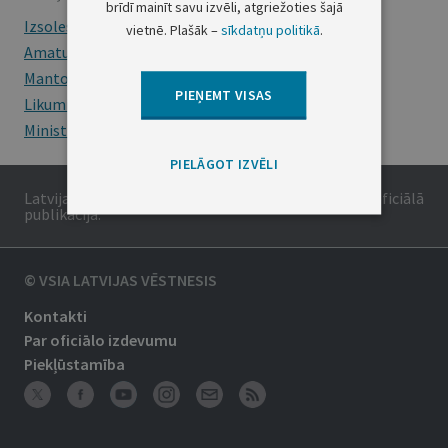
brīdī mainīt savu izvēli, atgriežoties šajā
Izsoles
vietnē. Plašāk –
sīkdatņu politikā
.
Amatu konkursi
Mantojumu ziņas
PIEŅEMT VISAS
Likumi
Ministru kabineta noteikumi
PIELĀGOT IZVĒLI
Latvijas Republikas oficiālais izdevums. Tā saturs ir oficiālā
publikācija.
© VSIA LATVIJAS VĒSTNESIS
Kontakti
Par oficiālo izdevumu
Piekļūstamība