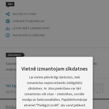
RĪKI
PASTĀSTI CITIEM
IZDRUKĀT PUBLIKĀCIJU
LEJUPLĀDĒT LAIDIENU (PDF)
PAR OFICIĀLO IZDEVUMU
NĀKAMAIS
Saistošie noteikumi par Jūrmalas pilsētas atpūtnieku un tūristu
Vietnē izmantojam sīkdatnes
nodevu
Lai vietne pilnvērtīgi darbotos, tiek
izmantotas nepieciešamās (obligātās)
Vēl šajā numurā
sīkdatnes. Ar Jūsu piekrišanu var tikt
02.07.1996., Nr. 111
izmantotas vēl citas – statistikas, sociālo
mediju un funkcionalitātes. Papildinformācijai
atveriet "Pielāgot izvēli". Jūs varat jebkurā
ĪSCEĻI