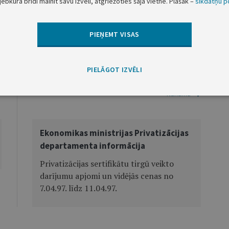
jebkurā brīdī mainīt savu izvēli, atgriežoties šajā vietnē. Plašāk –
sīkdatņu po
 Valkas rajona laikrakstā lēmuma tekstu.
PIEŅEMT VISAS
PIELĀGOT IZVĒLI
Nākamā
Ekonomikas ministrijas Privatizācijas
departamenta informācija
Privatizācijas sertifikātu tirgū veikto
darījumu apjomi un vidējās cenas no
7.04.97. līdz 11.04.97.