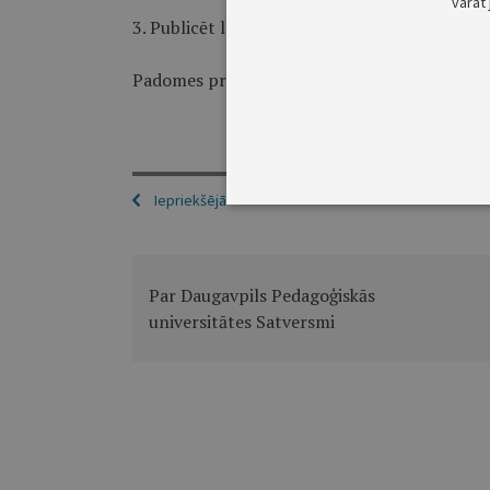
varat 
3. Publicēt laikrakstā "Latvijas Vēstnesis" un
Padomes priekšsēdētājs
O.Rubenis
Iepriekšējā
Par Daugavpils Pedagoģiskās
universitātes Satversmi