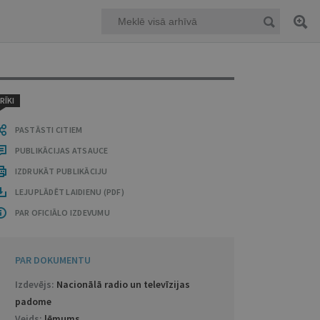
RĪKI
PASTĀSTI CITIEM
PUBLIKĀCIJAS ATSAUCE
IZDRUKĀT PUBLIKĀCIJU
LEJUPLĀDĒT LAIDIENU (PDF)
PAR OFICIĀLO IZDEVUMU
PAR DOKUMENTU
Izdevējs:
Nacionālā radio un televīzijas
padome
Veids:
lēmums