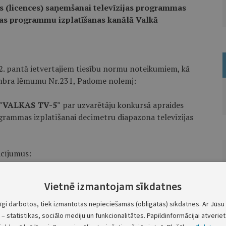
as (licences) saņemšanai televīzijas programmas
ijas programmu izplatīšanas kanālā Valkā
12. pantā ietvertajiem tiesību normu noteikumiem, kā
embra lēmumu Nr.231, Padome nolemj:
u "VALKAS TV-5"
par uzvarētāju konkursā apraides
ogrammas izplatīšanai decimetru diapazona televīzijas
acījumus:
i) apmērā nomaksu apliecinoša dokumenta kopijas
Vietnē izmantojam sīkdatnes
tīgi darbotos, tiek izmantotas nepieciešamās (obligātās) sīkdatnes. Ar Jūsu 
 kopijas iesniegšanu Padomē.
– statistikas, sociālo mediju un funkcionalitātes. Papildinformācijai atveriet 