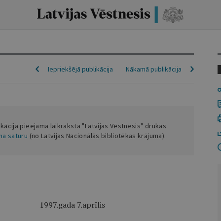
Iepriekšējā publikācija
Nākamā publikācija
ikācija pieejama laikraksta "Latvijas Vēstnesis" drukas
ena saturu
(no Latvijas Nacionālās bibliotēkas krājuma).
ada 7.aprīlis