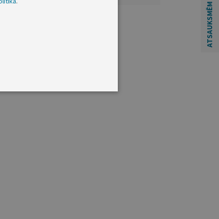
litikā
.
ATSAUKSMĒM