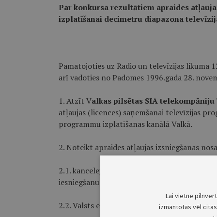
Par konkursa rezultātiem apraides atļauj
izplatīšanai decimetru diapazona televīz
Pamatojoties uz Radio un televīzijas likuma 
arī vadoties no Padomes 1996.gada 28. nov
1. Atzīt V
alkas pilsētas SIA telekompānij
atļaujas (licences) saņemšanai televīzijas pr
programmu izplatīšanas kanālā Valkā.
2. Noteikt apraides atļaujas izsniegšanas nos
2.1. kancelejas nodevu Ls 66 (sešdesmit seš
iesniegšanu Padomē:
Lai vietne pilnvēr
2.2. Valsts elektrosakaru inspekcijas atļaujas
izmantotas vēl citas 