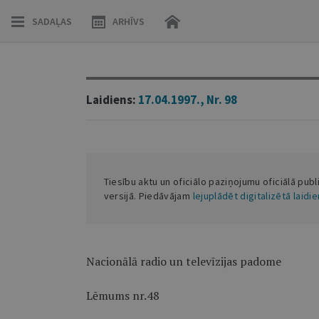
SADAĻAS
ARHĪVS
Laidiens:
17.04.1997., Nr. 98
Tiesību aktu un oficiālo paziņojumu oficiālā publ
versijā. Piedāvājam
lejuplādēt digitalizētā laidi
Nacionālā radio un televīzijas padome
Lēmums nr.48 1997.g