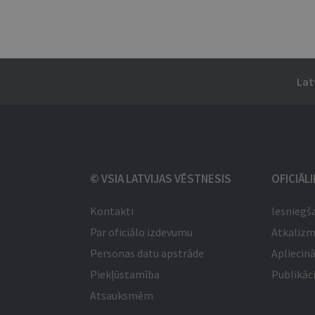
Lat
© VSIA LATVIJAS VĒSTNESIS
OFICIĀL
Kontakti
Iesniegš
Par oficiālo izdevumu
Atkaliz
Personas datu apstrāde
Apliecinā
Piekļūstamība
Publikāci
Atsauksmēm