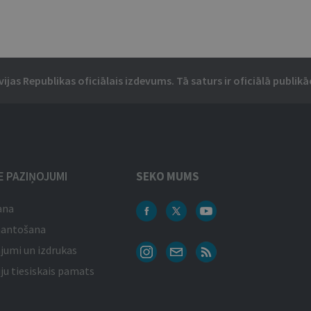
vijas Republikas oficiālais izdevums. Tā saturs ir oficiālā publikāc
IE PAZIŅOJUMI
SEKO MUMS
ana
mantošana
jumi un izdrukas
ju tiesiskais pamats