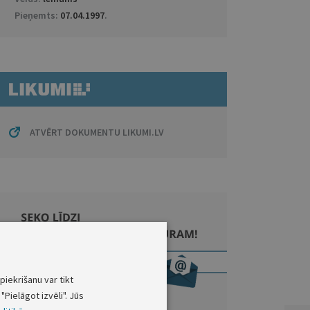
Pieņemts:
07.04.1997
.
ATVĒRT DOKUMENTU LIKUMI.LV
piekrišanu var tikt
"Pielāgot izvēli". Jūs