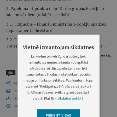
3. Papildināt 1.punkta daļu "Darba grupas locekļi" ar
šādiem vārdiem (alfabēta secībā):
3.1. "I.Šņucins – Finanšu ministrijas Nodokļu analīzes
departamenta direktors";
3.2. "I.Vasaraudze – Finanšu ministrijas
Tautsaimniecības analīzes departamenta direktore".
Vietnē izmantojam sīkdatnes
Ministru prezidents
V.Dombrovskis
Lai vietne pilnvērtīgi darbotos, tiek
izmantotas nepieciešamās (obligātās)
sīkdatnes. Ar Jūsu piekrišanu var tikt
RĪKI
izmantotas vēl citas – statistikas, sociālo
mediju un funkcionalitātes. Papildinformācijai
PASTĀSTI CITIEM
atveriet "Pielāgot izvēli". Jūs varat jebkurā
IZDRUKĀT PUBLIKĀCIJU
brīdī mainīt savu izvēli, atgriežoties šajā
vietnē. Plašāk –
sīkdatņu politikā
.
LEJUPLĀDĒT LAIDIENU (PDF)
PAR OFICIĀLO IZDEVUMU
PIEŅEMT VISAS