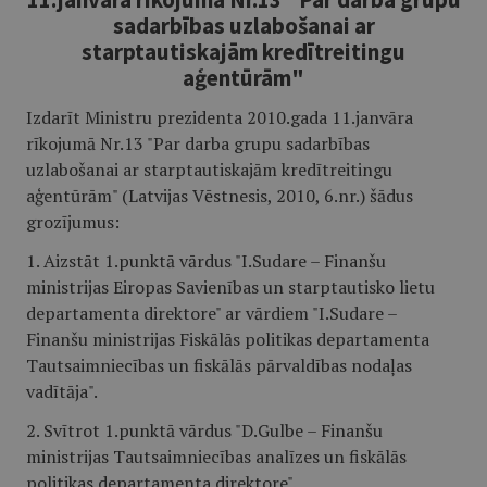
sadarbības uzlabošanai ar
starptautiskajām kredītreitingu
aģentūrām"
Izdarīt Ministru prezidenta 2010.gada 11.janvāra
rīkojumā Nr.13 "Par darba grupu sadarbības
uzlabošanai ar starptautiskajām kredītreitingu
aģentūrām" (Latvijas Vēstnesis, 2010, 6.nr.) šādus
grozījumus:
1. Aizstāt 1.punktā vārdus "I.Sudare – Finanšu
ministrijas Eiropas Savienības un starptautisko lietu
departamenta direktore" ar vārdiem "I.Sudare –
Finanšu ministrijas Fiskālās politikas departamenta
Tautsaimniecības un fiskālās pārvaldības nodaļas
vadītāja".
2. Svītrot 1.punktā vārdus "D.Gulbe – Finanšu
ministrijas Tautsaimniecības analīzes un fiskālās
politikas departamenta direktore".