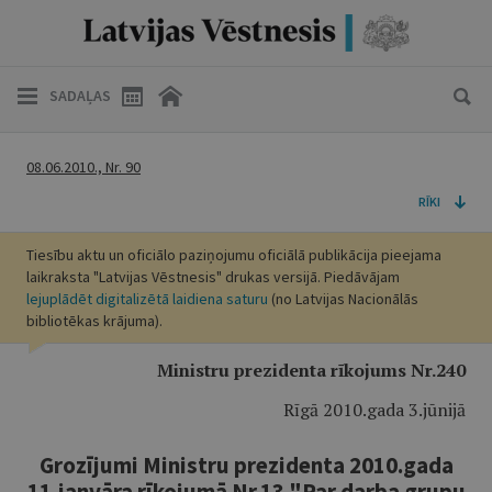
SADAĻAS
08.06.2010., Nr. 90
RĪKI
Tiesību aktu un oficiālo paziņojumu oficiālā publikācija pieejama
laikraksta "Latvijas Vēstnesis" drukas versijā. Piedāvājam
lejuplādēt digitalizētā laidiena saturu
(no Latvijas Nacionālās
bibliotēkas krājuma).
Ministru prezidenta rīkojums Nr.240
Rīgā 2010.gada 3.jūnijā
Grozījumi Ministru prezidenta 2010.gada
11.janvāra rīkojumā Nr.13 "Par darba grupu