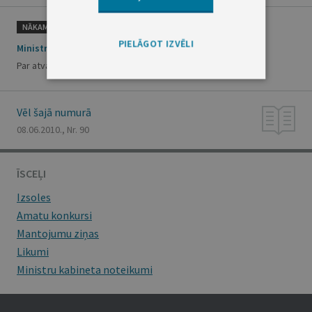
NĀKAMAIS
PIELĀGOT IZVĒLI
Ministru prezidenta rīkojums Nr.241
Par atvaļinājuma piešķiršanu Ž.Mikosai
Vēl šajā numurā
08.06.2010., Nr. 90
ĪSCEĻI
Izsoles
Amatu konkursi
Mantojumu ziņas
Likumi
Ministru kabineta noteikumi