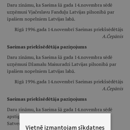
Daru zināmu, ka Saeima šā gada 14.novembra sēdē
uzņēmusi Vjačeslavu Fanduļu Latvijas pilsonībā par
īpašiem nopelniem Latvijas labā.
Rīgā 1996.gada 14.novembrī Saeimas priekšsēdētājs
A.Čepānis
Saeimas priekšsēdētāja paziņojums
Daru zināmu, ka Saeima šā gada 14.novembra sēdē
uzņēmusi Džamalu Maisuradzi Latvijas pilsonībā par
īpašiem nopelniem Latvijas labā.
Rīgā 1996.gada 14.novembrī Saeimas priekšsēdētājs
A.Čepānis
Saeimas priekšsēdētāja paziņojums
Daru zināmu, ka Saeima šā gada 14.novembra sēdē
apstiprinājusi Andreju Lepsi un Ilzi Skutāni par
Satversmes tiesas tiesnešiem.
Vietnē izmantojam sīkdatnes