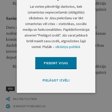
Rīgā 1996.gada 14.novembrī Saeimas priekšsēdētājs
Lai vietne pilnvērtīgi darbotos, tiek
A.Čepānis
izmantotas nepieciešamās (obligātās)
Saeimas priekšsēdētāja paziņojums
sīkdatnes. Ar Jūsu piekrišanu var tikt
izmantotas vēl citas – statistikas, sociālo
Daru zināmu, ka Saeima šā gada 14.novembra sēdē
mediju un funkcionalitātes. Papildinformācijai
nolēmusi izveidot Saeimas parlamentārās izmeklēšanas
atveriet "Pielāgot izvēli". Jūs varat jebkurā
komisiju Nacionālās radio un televīzijas padomes
brīdī mainīt savu izvēli, atgriežoties šajā
darbības likumības un atbilstības valsts un sabiedrības
vietnē. Plašāk –
sīkdatņu politikā
.
interesēm izvērtēšanai, ievēlot tajā pa vienam
deputātam no katras frakcijas.
PIEŅEMT VISAS
Rīgā 1996.gada 14.novembrī Saeimas priekšsēdētājs
A.Čepānis
PIELĀGOT IZVĒLI
RĪKI
PASTĀSTI CITIEM
IZDRUKĀT PUBLIKĀCIJU