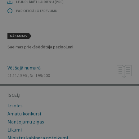
LEJUPLĀDĒT LAIDIENU (PDF)
PAR OFICIĀLO IZDEVUMU
NĀKAMAIS
Saeimas priekšsēdētāja paziņojumi
Vēl šajā numurā
21.11.1996., Nr. 199/200
ĪSCEĻI
Izsoles
Amatu konkursi
Mantojumu ziņas
Likumi
Ministru kabineta noteikumi