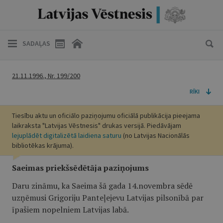
SADAĻAS
21.11.1996., Nr. 199/200
RĪKI
Tiesību aktu un oficiālo paziņojumu oficiālā publikācija pieejama
laikraksta "Latvijas Vēstnesis" drukas versijā. Piedāvājam
lejuplādēt digitalizētā laidiena saturu
(no Latvijas Nacionālās
bibliotēkas krājuma).
Saeimas priekšsēdētāja paziņojums
Daru zināmu, ka Saeima šā gada 14.novembra sēdē
uzņēmusi Grigoriju Panteļejevu Latvijas pilsonībā par
īpašiem nopelniem Latvijas labā.