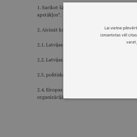
1. Sarīkot šā gada 13.decembrī konferenci “Pa
apstākļos”.
Lai vietne pilnvēr
2. Aicināt konferences darbā piedalīties pārs
izmantotas vēl citas 
varat 
2.1. Latvijas pašvaldībām;
2.2. Latvijas Republikas Saeimas;
2.3. politiskajām partijām un sabiedriskajām 
2.4. Eiropas valstu pašvaldību organizācijām
organizācijām.