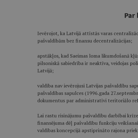
Par 
Ievērojot, ka Latvijā attīstās varas centraliz
pašvaldībām bez finansu decentralizācijas;
apstākļos, kad Saeimas loma likumdošanā kļū
pilsoniskā sabiedrība ir neaktīva, veidojas pol
Latvijā;
valdība nav ievērojusi Latvijas pašvaldību sap
pašvaldības sapulces (1996.gada 27.septembr
dokumentus par administratīvi teritoriālo r
Lai rastu risinājumu pašvaldību darbībai krīz
finansējuma dēļ pašvaldību funkciju veikšanai 
valdības koncepcijā apstiprināto rajona priek