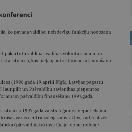
konferenci
ācija, ko pavada valdībai neizdevīgu funkciju nodošana
st pakārtota valdības vadības voluntārismam un
itiskā situācija, kas pieļauj autoritārisma atjaunošanu
ulces (1996.gada 19.aprīlī Rīgā), Latvijas pagastu
ī Jaunpilī) un Pašvaldību savienības pieņemtos
eformu un pašvaldību finansēšanu 1997.gadā.
es situācijā 1997.gadā valsts reģionos nepietiekama
krasas varas centralizācijas apstākļos, kad realizēs
šnieka (pārvaldnieka) institūciju, dome nolemj: