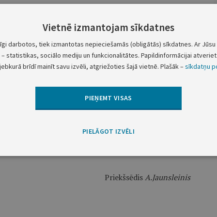
švaldības — varas centralizācijas un finansu krīzes
Vietnē izmantojam sīkdatnes
tīgi darbotos, tiek izmantotas nepieciešamās (obligātās) sīkdatnes. Ar Jūsu 
tāvjus no:
– statistikas, sociālo mediju un funkcionalitātes. Papildinformācijai atveriet 
jebkurā brīdī mainīt savu izvēli, atgriežoties šajā vietnē. Plašāk –
sīkdatņu po
PIEŅEMT VISAS
organizācijām;
PIELĀGOT IZVĒLI
, parlamentārajām institūcijām un starptautiskajām
Priekšsēdis
A.Jaunsleinis