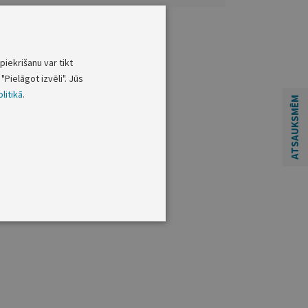
piekrišanu var tikt
"Pielāgot izvēli". Jūs
litikā
.
ATSAUKSMĒM