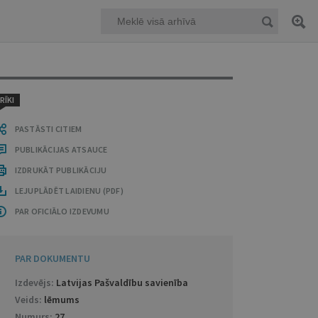
RĪKI
PASTĀSTI CITIEM
PUBLIKĀCIJAS ATSAUCE
IZDRUKĀT PUBLIKĀCIJU
LEJUPLĀDĒT LAIDIENU (PDF)
PAR OFICIĀLO IZDEVUMU
PAR DOKUMENTU
Izdevējs:
Latvijas Pašvaldību savienība
Veids:
lēmums
Numurs:
27