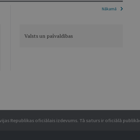
Nākamā
Valsts un pašvaldības
vijas Republikas oficiālais izdevums. Tā saturs ir oficiālā publikāc