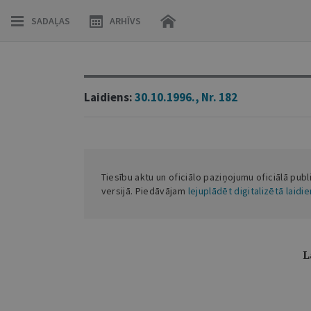
SADAĻAS
ARHĪVS
Laidiens:
30.10.1996., Nr. 182
Tiesību aktu un oficiālo paziņojumu oficiālā publ
versijā. Piedāvājam
lejuplādēt digitalizētā laidi
L