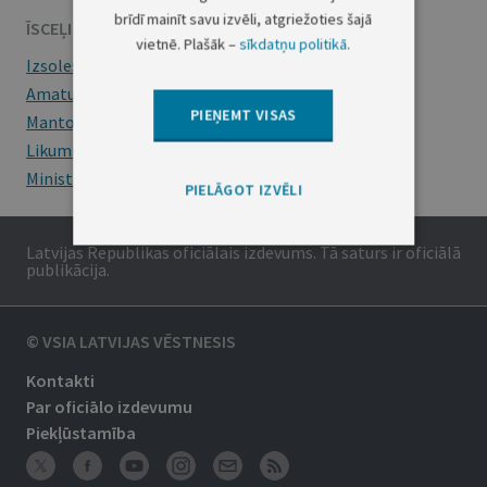
brīdī mainīt savu izvēli, atgriežoties šajā
ĪSCEĻI
vietnē. Plašāk –
sīkdatņu politikā
.
Izsoles
Amatu konkursi
PIEŅEMT VISAS
Mantojumu ziņas
Likumi
Ministru kabineta noteikumi
PIELĀGOT IZVĒLI
Latvijas Republikas oficiālais izdevums. Tā saturs ir oficiālā
publikācija.
© VSIA LATVIJAS VĒSTNESIS
Kontakti
Par oficiālo izdevumu
Piekļūstamība