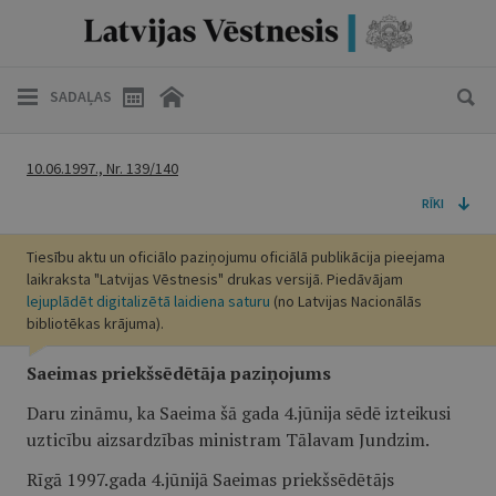
SADAĻAS
10.06.1997., Nr. 139/140
RĪKI
Tiesību aktu un oficiālo paziņojumu oficiālā publikācija pieejama
laikraksta "Latvijas Vēstnesis" drukas versijā. Piedāvājam
lejuplādēt digitalizētā laidiena saturu
(no Latvijas Nacionālās
bibliotēkas krājuma).
Saeimas priekšsēdētāja paziņojums
Daru zināmu, ka Saeima šā gada 4.jūnija sēdē izteikusi
uzticību aizsardzības ministram Tālavam Jundzim.
Rīgā 1997.gada 4.jūnijā Saeimas priekšsēdētājs