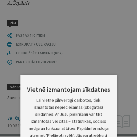
A.Čepānis
RĪKI
PASTĀSTI CITIEM
IZDRUKĀT PUBLIKĀCIJU
LEJUPLĀDĒT LAIDIENU (PDF)
PAR OFICIĀLO IZDEVUMU
NĀKAMAIS
Vietnē izmantojam sīkdatnes
Saeimas priekšsēdētāja paziņojums
Lai vietne pilnvērtīgi darbotos, tiek
izmantotas nepieciešamās (obligātās)
sīkdatnes. Ar Jūsu piekrišanu var tikt
Vēl šajā numurā
izmantotas vēl citas – statistikas, sociālo
10.06.1997., Nr. 139/140
mediju un funkcionalitātes. Papildinformācijai
atveriet "Pielāgot izvēli". Jūs varat jebkurā