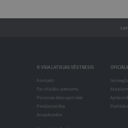
Lat
© VSIA LATVIJAS VĒSTNESIS
OFICIĀL
Kontakti
Iesniegš
Par oficiālo izdevumu
Atkaliz
Personas datu apstrāde
Apliecinā
Piekļūstamība
Publikāci
Atsauksmēm