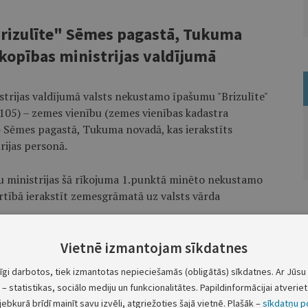
rizulīte" Sēmes pagastā, Tukuma
opības ministrijas valdījumā
strijas valdījumā valsts nekustamo īpašumu "Brizulīte"
05) – zemes vienību (zemes vienības kadastra
 Sēmes pagastā, Tukuma novadā, kas ierakstīts
rijas personā.
u ministrijas šā rīkojuma 1.punktā minēto nekustamo
tībā ierakstīt zemesgrāmatā uz valsts vārda
Vietnē izmantojam sīkdatnes
Ministru prezidenta vietā – finanšu ministrs
E.Repše
tīgi darbotos, tiek izmantotas nepieciešamās (obligātās) sīkdatnes. Ar Jūsu 
Ekonomikas ministrs
A.Kampars
– statistikas, sociālo mediju un funkcionalitātes. Papildinformācijai atveriet 
jebkurā brīdī mainīt savu izvēli, atgriežoties šajā vietnē. Plašāk –
sīkdatņu po