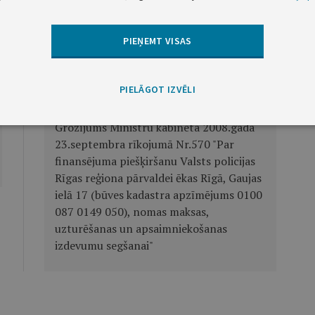
PIEŅEMT VISAS
Nākamā
PIELĀGOT IZVĒLI
Ministru kabineta rīkojums Nr.192
Grozījums Ministru kabineta 2008.gada
23.septembra rīkojumā Nr.570 "Par
finansējuma piešķiršanu Valsts policijas
Rīgas reģiona pārvaldei ēkas Rīgā, Gaujas
ielā 17 (būves kadastra apzīmējums 0100
087 0149 050), nomas maksas,
uzturēšanas un apsaimniekošanas
izdevumu segšanai"