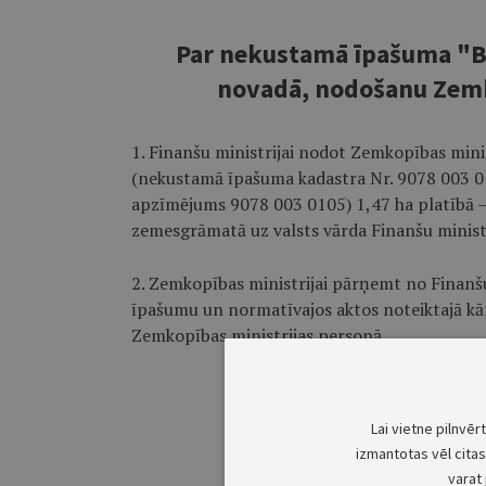
Par nekustamā īpašuma "B
novadā, nodošanu Zemk
1. Finanšu ministrijai nodot Zemkopības mini
(nekustamā īpašuma kadastra Nr. 9078 003 01
apzīmējums 9078 003 0105) 1,47 ha platībā –
zemesgrāmatā uz valsts vārda Finanšu minist
2. Zemkopības ministrijai pārņemt no Finanš
īpašumu un normatīvajos aktos noteiktajā kār
Zemkopības ministrijas personā.
Lai vietne pilnvēr
izmantotas vēl citas 
varat 