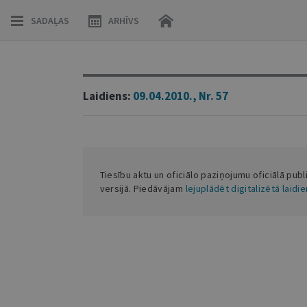
SADAĻAS
ARHĪVS
Laidiens:
09.04.2010., Nr. 57
Tiesību aktu un oficiālo paziņojumu oficiālā publ
versijā. Piedāvājam
lejuplādēt digitalizētā laidi