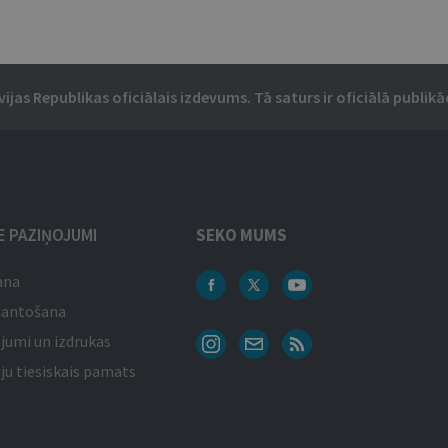
vijas Republikas oficiālais izdevums. Tā saturs ir oficiālā publikāc
IE PAZIŅOJUMI
SEKO MUMS
ana
mantošana
jumi un izdrukas
ju tiesiskais pamats