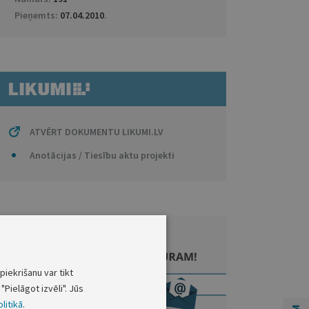
Pieņemts:
07.04.2010
.
ATVĒRT DOKUMENTU LIKUMI.LV
Anotācijas / Tiesību aktu projekti
piekrišanu var tikt
"Pielāgot izvēli". Jūs
litikā
.