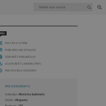
RĪKI
PASTĀSTI CITIEM
PUBLIKĀCIJAS ATSAUCE
IZDRUKĀT PUBLIKĀCIJU
LEJUPLĀDĒT LAIDIENU (PDF)
PAR OFICIĀLO IZDEVUMU
PAR DOKUMENTU
Izdevējs:
Ministru kabinets
Veids:
rīkojums
Numurs:
191