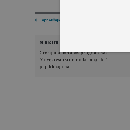
Iepriekšējā
Ministru kabineta rīkojums Nr.190
Grozījumi darbības programmas
"Cilvēkresursi un nodarbinātība"
papildinājumā