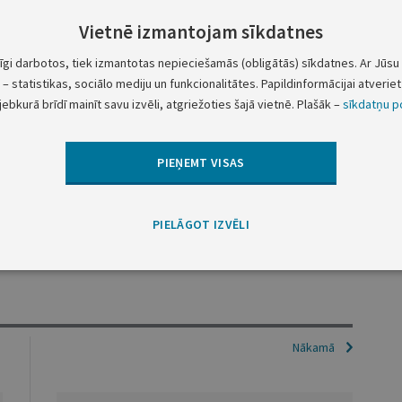
Vietnē izmantojam sīkdatnes
tīgi darbotos, tiek izmantotas nepieciešamās (obligātās) sīkdatnes. Ar Jūsu 
u:
– statistikas, sociālo mediju un funkcionalitātes. Papildinformācijai atveriet 
jebkurā brīdī mainīt savu izvēli, atgriežoties šajā vietnē. Plašāk –
sīkdatņu po
mumu vai uzņēmējsabiedrību, tiek izmantots šā likuma 3.
rivatizācijas paņēmiens un tā ir pasludināta par
īkst izmantot privatizācijas sertifikātus."
PIEŅEMT VISAS
Ministru prezidents V.Krištopans
PIELĀGOT IZVĒLI
Ekonomikas ministrs A.Šlesers
Nākamā