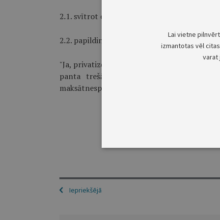
2.1. svītrot otrās daļas trešo teikumu;
Lai vietne pilnvēr
2.2. papildināt otro daļu ar šāda satura tekst
izmantotas vēl citas 
varat 
"Ja, privatizējot valsts vai pašvaldības uzņē
panta trešās daļas 8. punktā minētais p
maksātnespējīgu, par maksāšanas līdzekli nedr
Iepriekšējā