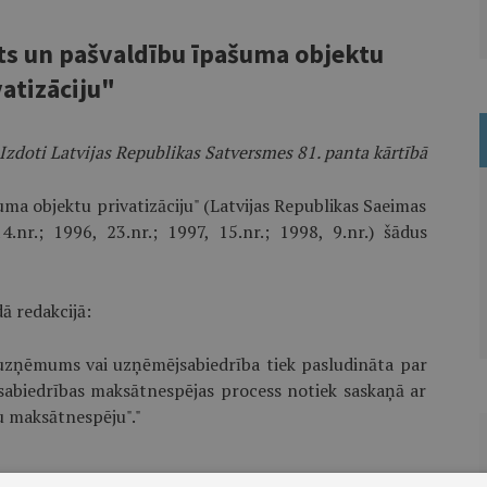
ts un pašvaldību īpašuma objektu
vatizāciju"
Izdoti Latvijas Republikas Satversmes 81. panta kārtībā
uma objektu privatizāciju" (Latvijas Republikas Saeimas
.nr.; 1996, 23.nr.; 1997, 15.nr.; 1998, 9.nr.) šādus
ā redakcijā:
u uzņēmums vai uzņēmējsabiedrība tiek pasludināta par
abiedrības maksātnespējas process notiek saskaņā ar
 maksātnespēju"."