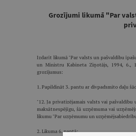
Grozījumi likumā "Par vals
pri
Izdarīt likumā "Par valsts un pašvaldību īpaš
un Ministru Kabineta Ziņotājs, 1994, 6., 14
grozījumus:
1. Papildināt 3. pantu ar divpadsmito daļu šād
"12. Ja privatizējamais valsts vai pašvaldīb
maksātnespējīgu, šā uzņēmuma vai uzņēmējs
likumu "Par uzņēmumu un uzņēmējsabiedrību
2. Likuma 6. pantā: