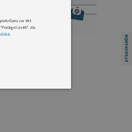
piekrišanu var tikt
"Pielāgot izvēli". Jūs
litikā
.
ATSAUKSMĒM