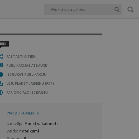
RĪKI
PASTĀSTI CITIEM
PUBLIKĀCIJAS ATSAUCE
IZDRUKĀT PUBLIKĀCIJU
LEJUPLĀDĒT LAIDIENU (PDF)
PAR OFICIĀLO IZDEVUMU
PAR DOKUMENTU
Izdevējs:
Ministru kabinets
Veids:
noteikumi
Numurs:
9