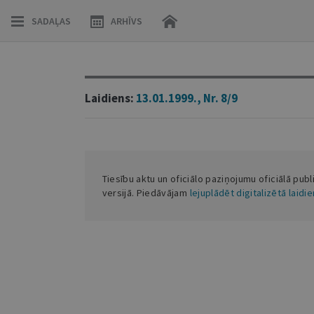
SADAĻAS
ARHĪVS
Laidiens:
13.01.1999., Nr. 8/9
Tiesību aktu un oficiālo paziņojumu oficiālā publ
versijā. Piedāvājam
lejuplādēt digitalizētā laidi