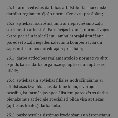
25.1. farmaceitiskās darbības atbilstību farmaceitisko
darbību reglamentējošo normatīvo aktu prasībām;
25.2. aptiekas nodrošinājumu ar nepieciešamo zāļu
sortimentu atbilstoši Farmācijas likumā, normatīvajos
aktos par zāļu izplatīšanu, ambulatorajai ārstēšanai
paredzēto zāļu iegādes izdevumu kompensāciju un
šajos noteikumos noteiktajām prasībām;
25.3. darba attiecības reglamentējošo normatīvo aktu
izpildi, kā arī darba organizāciju aptiekā un aptiekas
filiālē;
25.4. aptiekas un aptiekas filiāles nodrošinājumu ar
atbilstošas kvalifikācijas darbiniekiem, ievērojot
prasību, ka farmācijas speciālistiem paredzētos darba
pienākumus attiecīgie speciālisti pilda visā aptiekas
(aptiekas filiāles) darba laikā;
25.5. paškontroles sistēmas izveidošanu un īstenošanu