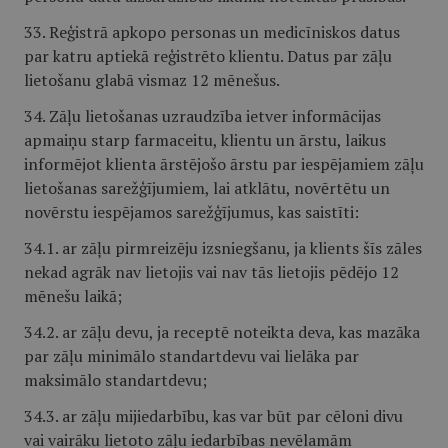
33. Reģistrā apkopo personas un medicīniskos datus
par katru aptiekā reģistrēto klientu. Datus par zāļu
lietošanu glabā vismaz 12 mēnešus.
34. Zāļu lietošanas uzraudzība ietver informācijas
apmaiņu starp farmaceitu, klientu un ārstu, laikus
informējot klienta ārstējošo ārstu par iespējamiem zāļu
lietošanas sarežģījumiem, lai atklātu, novērtētu un
novērstu iespējamos sarežģījumus, kas saistīti:
34.1. ar zāļu pirmreizēju izsniegšanu, ja klients šīs zāles
nekad agrāk nav lietojis vai nav tās lietojis pēdējo 12
mēnešu laikā;
34.2. ar zāļu devu, ja receptē noteikta deva, kas mazāka
par zāļu minimālo standartdevu vai lielāka par
maksimālo standartdevu;
34.3. ar zāļu mijiedarbību, kas var būt par cēloni divu
vai vairāku lietoto zāļu iedarbības nevēlamām