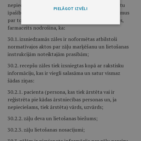
nepieciešamo zāļu un veselības aprūpes priekšmetu
PIELĀGOT IZVĒLI
īpašībām, uzglabāšanas noteikumiem, kā arī padomus
par to pareizu un drošu lietošanu. Izsniedzot zāles,
farmaceits nodrošina, ka:
30.1. izsniedzamās zāles ir noformētas atbilstoši
normatīvajos aktos par zāļu marķēšanu un lietošanas
instrukcijām noteiktajām prasībām;
30.2. recepšu zāles tiek izsniegtas kopā ar rakstisku
informāciju, kas ir viegli salasāma un satur vismaz
šādas ziņas:
30.2.1. pacienta (persona, kas tiek ārstēta vai ir
reģistrēta pie kādas ārstniecības personas un, ja
nepieciešams, tiek ārstēta) vārds, uzvārds;
30.2.2. zāļu deva un lietošanas biežums;
30.2.3. zāļu lietošanas nosacījumi;