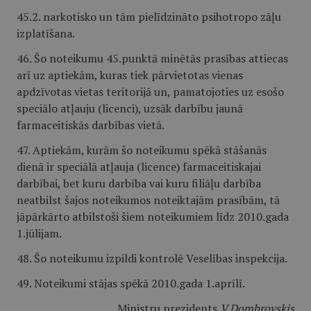
45.2. narkotisko un tām pielīdzināto psihotropo zāļu
izplatīšana.
46. Šo noteikumu 45.punktā minētās prasības attiecas
arī uz aptiekām, kuras tiek pārvietotas vienas
apdzīvotas vietas teritorijā un, pamatojoties uz esošo
speciālo atļauju (licenci), uzsāk darbību jaunā
farmaceitiskās darbības vietā.
47. Aptiekām, kurām šo noteikumu spēkā stāšanās
dienā ir speciālā atļauja (licence) farmaceitiskajai
darbībai, bet kuru darbība vai kuru filiāļu darbība
neatbilst šajos noteikumos noteiktajām prasībām, tā
jāpārkārto atbilstoši šiem noteikumiem līdz 2010.gada
1.jūlijam.
48. Šo noteikumu izpildi kontrolē Veselības inspekcija.
49. Noteikumi stājas spēkā 2010.gada 1.aprīlī.
Ministru prezidents
V.Dombrovskis