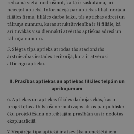
redzamā vietā, nodrošinot, ka tā ir saskatāma, arī
neieejot aptiekā. Informācijā par aptiekas filiāli norāda
filiāles firmu, filiāles darba laiku, tās aptiekas adresi un
tālruņa numuru, kuras struktūrvienība ir šī filiāle, kā
arī tuvākās visu diennakti atvērtās aptiekas adresi un
tālruņa numuru.
5. Slēgta tipa aptieka atrodas tās stacionārās
ārstniecības iestādes teritorijā, kura ir atvērusi
attiecīgo aptieku.
II. Prasības aptiekas un aptiekas filiāles telpām un
aprīkojumam
6. Aptiekas un aptiekas filiāles darbojas ēkās, kas ir
projektētas atbilstoši normatīvajos aktos par publisko
ēku projektēšanu noteiktajām prasībām un ir nodotas
ekspluatācijā.
7. Vispārēja tipa aptiekā ir atsevišķa apmeklētājiem