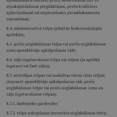
apšaubāmas kvalitātes preču novietošanai līdz to
atpakaļatdošanai piegādātājam, preču kvalitātes
apliecināšanai vai nepieciešamo pavaddokumentu
saņemšanai;
8.4. administratīvā telpa (pilsētās funkcionējošajās
aptiekās);
8.5. preču uzglabāšanas telpa vai preču uzglabāšanas
zona apmeklētāju apkalpošanas zālē;
8.6. zāļu izgatavošanas telpa vai telpas (ja aptiekā
izgatavo vai fasē zāles);
8.7. atsevišķas telpas vai nodalītas vietas citās telpās
(izņemot apmeklētāju apkalpošanas zāli, preču
uzglabāšanas telpu vai preču uzglabāšanas zonu un
zāļu izgatavošanas telpas):
8.7.1. darbinieku garderobe;
8.7.2. telpu uzkopšanas inventāra uzglabāšanas vieta;