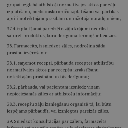
grupai uzglabā atbilstoši normatīvajos aktos par zāļu
izplatīšanu, medicīnisko ierīču izplatīšanu vai pārtikas
apriti noteiktajām prasībām un ražotāja norādījumiem;
37.4. izplatīšanai paredzēto zāļu krājumi nedrīkst
saturēt produktus, kuru derīguma termiņš ir beidzies.
38. Farmaceits, izsniedzot zāles, nodrošina šādu
prasību ievērošanu:
38.1. saņemot recepti, pārbauda receptes atbilstību
normatīvajos aktos par recepšu izrakstīšanu
noteiktajām prasībām un tās derīgumu;
38.2. pārbauda, vai pacientam izsniedz viņam
nepieciešamās zāles ar atbilstošu informāciju;
38.3. recepšu zāļu izsniegšanu organizē tā, lai būtu
iespējams pārbaudīt, vai izsniegtas pareizās zāles.
39. Sniedzot konsultācijas par zālēm, farmaceits