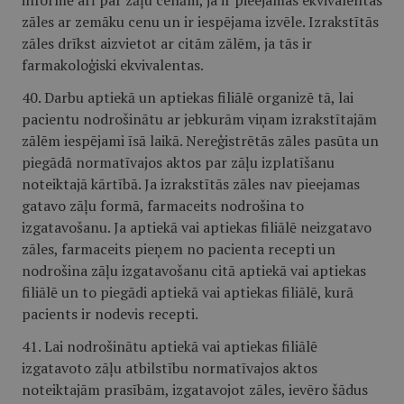
informē arī par zāļu cenām, ja ir pieejamas ekvivalentas
zāles ar zemāku cenu un ir iespējama izvēle. Izrakstītās
zāles drīkst aizvietot ar citām zālēm, ja tās ir
farmakoloģiski ekvivalentas.
40. Darbu aptiekā un aptiekas filiālē organizē tā, lai
pacientu nodrošinātu ar jebkurām viņam izrakstītajām
zālēm iespējami īsā laikā. Nereģistrētās zāles pasūta un
piegādā normatīvajos aktos par zāļu izplatīšanu
noteiktajā kārtībā. Ja izrakstītās zāles nav pieejamas
gatavo zāļu formā, farmaceits nodrošina to
izgatavošanu. Ja aptiekā vai aptiekas filiālē neizgatavo
zāles, farmaceits pieņem no pacienta recepti un
nodrošina zāļu izgatavošanu citā aptiekā vai aptiekas
filiālē un to piegādi aptiekā vai aptiekas filiālē, kurā
pacients ir nodevis recepti.
41. Lai nodrošinātu aptiekā vai aptiekas filiālē
izgatavoto zāļu atbilstību normatīvajos aktos
noteiktajām prasībām, izgatavojot zāles, ievēro šādus