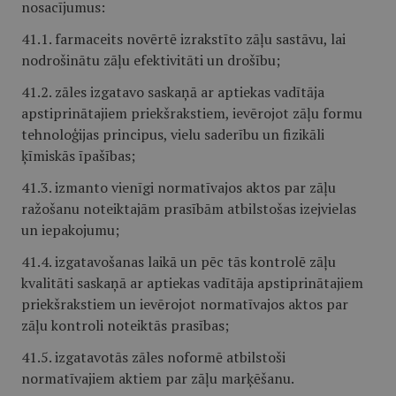
nosacījumus:
41.1. farmaceits novērtē izrakstīto zāļu sastāvu, lai
nodrošinātu zāļu efektivitāti un drošību;
41.2. zāles izgatavo saskaņā ar aptiekas vadītāja
apstiprinātajiem priekšrakstiem, ievērojot zāļu formu
tehnoloģijas principus, vielu saderību un fizikāli
ķīmiskās īpašības;
41.3. izmanto vienīgi normatīvajos aktos par zāļu
ražošanu noteiktajām prasībām atbilstošas izejvielas
un iepakojumu;
41.4. izgatavošanas laikā un pēc tās kontrolē zāļu
kvalitāti saskaņā ar aptiekas vadītāja apstiprinātajiem
priekšrakstiem un ievērojot normatīvajos aktos par
zāļu kontroli noteiktās prasības;
41.5. izgatavotās zāles noformē atbilstoši
normatīvajiem aktiem par zāļu marķēšanu.