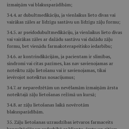
izmaiņām vai blakusparādībām;
34.4. ar dubultmedikāciju, ja vienlaikus lieto divas vai
vairākas zāles ar līdzīgu sastāvu un līdzīgu zāļu formu;
34.5. ar pseidodubultmedikāciju, ja vienlaikus lieto divas
vai vairākas zāles ar dažādu sastāvu vai dažādu zāļu
formu, bet vienādu farmakoterapeitisko iedarbību;
34.6. ar kontrindikācijām, ja pacientam ir slimības,
sindromi vai citas pazīmes, kas nav savienojamas ar
noteiktu zāļu lietošanu vai ir savienojamas, tikai
ievērojot noteiktus nosacījumus;
34.7. ar neparedzētām un nevēlamām izmaiņām ārsta
noteiktajā zāļu lietošanas režīmā un kursā;
34.8. ar zāļu lietošanas laikā novērotām
blakusparādībām.
35. Zāļu lietošanas uzraudzības ietvaros farmaceits