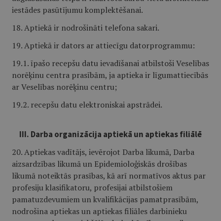
iestādes pasūtījumu komplektēšanai.
18. Aptiekā ir nodrošināti telefona sakari.
19. Aptiekā ir dators ar attiecīgu datorprogrammu:
19.1. īpašo recepšu datu ievadīšanai atbilstoši Veselības
norēķinu centra prasībām, ja aptieka ir līgumattiecībās
ar Veselības norēķinu centru;
19.2. recepšu datu elektroniskai apstrādei.
III. Darba organizācija aptiekā un aptiekas filiālē
20. Aptiekas vadītājs, ievērojot Darba likumā, Darba
aizsardzības likumā un Epidemioloģiskās drošības
likumā noteiktās prasības, kā arī normatīvos aktus par
profesiju klasifikatoru, profesijai atbilstošiem
pamatuzdevumiem un kvalifikācijas pamatprasībām,
nodrošina aptiekas un aptiekas filiāles darbinieku