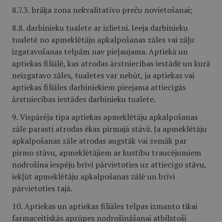
8.7.3. brāķa zona nekvalitatīvo preču novietošanai;
8.8. darbinieku tualete ar izlietni. Ieeja darbinieku
tualetē no apmeklētāju apkalpošanas zāles vai zāļu
izgatavošanas telpām nav pieļaujama. Aptiekā un
aptiekas filiālē, kas atrodas ārstniecības iestādē un kurā
neizgatavo zāles, tualetes var nebūt, ja aptiekas vai
aptiekas filiāles darbiniekiem pieejama attiecīgās
ārstniecības iestādes darbinieku tualete.
9. Vispārēja tipa aptiekas apmeklētāju apkalpošanas
zāle parasti atrodas ēkas pirmajā stāvā. Ja apmeklētāju
apkalpošanas zāle atrodas augstāk vai zemāk par
pirmo stāvu, apmeklētājiem ar kustību traucējumiem
nodrošina iespēju brīvi pārvietoties uz attiecīgo stāvu,
iekļūt apmeklētāju apkalpošanas zālē un brīvi
pārvietoties tajā.
10. Aptiekas un aptiekas filiāles telpas izmanto tikai
farmaceitiskās aprūpes nodrošināšanai atbilstoši