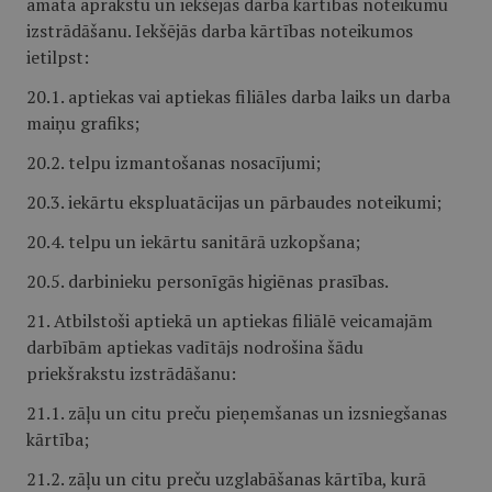
amata aprakstu un iekšējās darba kārtības noteikumu
izstrādāšanu. Iekšējās darba kārtības noteikumos
ietilpst:
20.1. aptiekas vai aptiekas filiāles darba laiks un darba
maiņu grafiks;
20.2. telpu izmantošanas nosacījumi;
20.3. iekārtu ekspluatācijas un pārbaudes noteikumi;
20.4. telpu un iekārtu sanitārā uzkopšana;
20.5. darbinieku personīgās higiēnas prasības.
21. Atbilstoši aptiekā un aptiekas filiālē veicamajām
darbībām aptiekas vadītājs nodrošina šādu
priekšrakstu izstrādāšanu:
21.1. zāļu un citu preču pieņemšanas un izsniegšanas
kārtība;
21.2. zāļu un citu preču uzglabāšanas kārtība, kurā