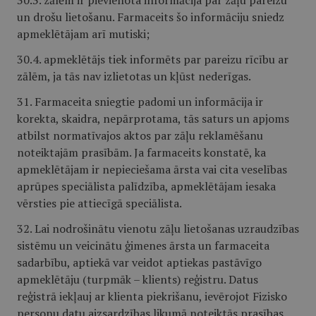
30.3. zālēm ir pievienota informācija par zāļu pareizu
un drošu lietošanu. Farmaceits šo informāciju sniedz
apmeklētājam arī mutiski;
30.4. apmeklētājs tiek informēts par pareizu rīcību ar
zālēm, ja tās nav izlietotas un kļūst nederīgas.
31. Farmaceita sniegtie padomi un informācija ir
korekta, skaidra, nepārprotama, tās saturs un apjoms
atbilst normatīvajos aktos par zāļu reklamēšanu
noteiktajām prasībām. Ja farmaceits konstatē, ka
apmeklētājam ir nepieciešama ārsta vai cita veselības
aprūpes speciālista palīdzība, apmeklētājam iesaka
vērsties pie attiecīgā speciālista.
32. Lai nodrošinātu vienotu zāļu lietošanas uzraudzības
sistēmu un veicinātu ģimenes ārsta un farmaceita
sadarbību, aptiekā var veidot aptiekas pastāvīgo
apmeklētāju (turpmāk – klients) reģistru. Datus
reģistrā iekļauj ar klienta piekrišanu, ievērojot Fizisko
personu datu aizsardzības likumā noteiktās prasības.