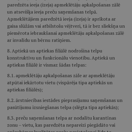
paredzēta ieeja (izeja) apmeklētāju apkalpošanas zālē
un atsevišķa ieeja preču saņemšanas telpā.
Apmeklētājiem paredzētā ieeja (izeja) ir aprīkota ar
gaisa slūžām vai atbilstošu vējtveri, tā ir bez sliekšņa un
piemērota iebraukšanai apmeklētāju apkalpošanas zālē
ar invalīdu un bērnu ratiņiem.
8. Aptiekā un aptiekas filiālē nodrošina telpu
konstruktīvu un funkcionālu vienotību. Aptiekā un
aptiekas filiālē ir vismaz šādas telpas:
8.1. apmeklētāju apkalpošanas zāle ar apmeklētāju
atpūtai iekārtotu vietu (vispārēja tipa aptiekās un
aptiekas filiālēs);
8.2. ārstniecības iestādes pieprasījumu saņemšanas un
pasūtījumu izsniegšanas telpa (slēgta tipa aptiekās);
8.3. preču saņemšanas telpa ar nodalītu karantīnas
zonu – vietu, kas paredzēta nepareizi piegādāto vai