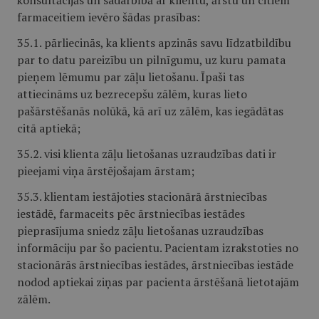
konsultācijās un sadarbībā ar klientu, ārstu un citiem
farmaceitiem ievēro šādas prasības:
35.1. pārliecinās, ka klients apzinās savu līdzatbildību
par to datu pareizību un pilnīgumu, uz kuru pamata
pieņem lēmumu par zāļu lietošanu. Īpaši tas
attiecināms uz bezrecepšu zālēm, kuras lieto
pašārstēšanās nolūkā, kā arī uz zālēm, kas iegādātas
citā aptiekā;
35.2. visi klienta zāļu lietošanas uzraudzības dati ir
pieejami viņa ārstējošajam ārstam;
35.3. klientam iestājoties stacionārā ārstniecības
iestādē, farmaceits pēc ārstniecības iestādes
pieprasījuma sniedz zāļu lietošanas uzraudzības
informāciju par šo pacientu. Pacientam izrakstoties no
stacionārās ārstniecības iestādes, ārstniecības iestāde
nodod aptiekai ziņas par pacienta ārstēšanā lietotajām
zālēm.