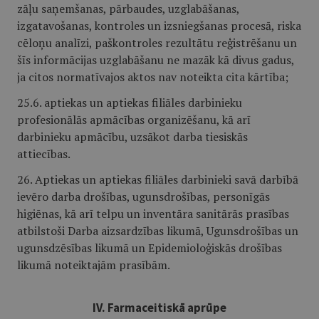
zāļu saņemšanas, pārbaudes, uzglabāšanas,
izgatavošanas, kontroles un izsniegšanas procesā, riska
cēloņu analīzi, paškontroles rezultātu reģistrēšanu un
šīs informācijas uzglabāšanu ne mazāk kā divus gadus,
ja citos normatīvajos aktos nav noteikta cita kārtība;
25.6. aptiekas un aptiekas filiāles darbinieku
profesionālās apmācības organizēšanu, kā arī
darbinieku apmācību, uzsākot darba tiesiskās
attiecības.
26. Aptiekas un aptiekas filiāles darbinieki savā darbībā
ievēro darba drošības, ugunsdrošības, personīgās
higiēnas, kā arī telpu un inventāra sanitārās prasības
atbilstoši Darba aizsardzības likumā, Ugunsdrošības un
ugunsdzēsības likumā un Epidemioloģiskās drošības
likumā noteiktajām prasībām.
IV. Farmaceitiskā aprūpe