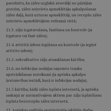
paredzēts, ka zāles uzglabā atsevišķi no pārējām
precēm, zāles neizvieto apmeklētāju apkalpošanas
zāles daļā, kurā uzturas apmeklētāji, un recepšu zāles
neizvieto apmeklētājiem redzamā vietā;
21.3. zāļu izgatavošana, fasēšana un kontrole (ja
izgatavo vai fasē zāles);
21.4. attīrītā ūdens iegūšana un kontrole (ja iegūst
attīrīto ūdeni);
21.5. nekvalitatīvo zāļu atsaukšanas kārtība;
21.6. no infekcijas nodaļas saņemto trauku
apstrādāšanas noteikumi (ja aptieka apkalpo
ārstniecības iestādi, kurā ir infekcijas nodaļa);
21.7. kārtība, kādā zāles izplata internetā, ja aptieka
saskaņā ar normatīvajiem aktiem par zāļu izplatīšanu
izplata bezrecepšu zāles internetā.
22. Aptiekas vadītāja apstiprinātie iekšējās darba