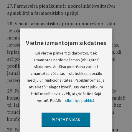
27. Farmaceita pienākums ir nodrošināt kvalitatīvu
apmeklētāja farmaceitisko aprūpi.
28. Veicot farmaceitisko aprūpi un nodrošinot zāļu
lietošanas izraisīto blakusparādību uzraudzību,
farmaceits apmeklētājus informē par zālēm un to
Vietnē izmantojam sīkdatnes
lietošanu, sniedz farmakoterapeitiskās konsultācijas,
izplata zāles un citus veselības aprūpes produktus, kā
Lai vietne pilnvērtīgi darbotos, tiek
arī propagandē ar veselības veicināšanu un slimību
izmantotas nepieciešamās (obligātās)
profilaksi saistītos pasākumus, pamatojoties uz
sīkdatnes. Ar Jūsu piekrišanu var tikt
jaunākajiem zinātnes sasniegumiem un ievērojot
izmantotas vēl citas – statistikas, sociālo
patērētāju intereses.
mediju un funkcionalitātes. Papildinformācijai
atveriet "Pielāgot izvēli". Jūs varat jebkurā
29. Farmaceits sniedz apmeklētājam nepieciešamās
brīdī mainīt savu izvēli, atgriežoties šajā
konsultācijas. Darbu aptiekā un aptiekas filiālē organizē
vietnē. Plašāk –
sīkdatņu politikā
.
tā, lai sarunas ar apmeklētāju noritētu efektīvi un bez
traucējumiem, ja nepieciešams, nodrošinot sarunu
konfidencialitāti.
PIEŅEMT VISAS
30. Farmaceits sniedz informāciju par apmeklētājam