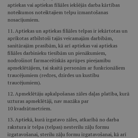
aptiekas vai aptiekas filiāles iekšējās darba kārtības
noteikumos noteiktajiem telpu izmantošanas
nosacījumiem.
11. Aptiekas un aptiekas filiāles telpas ir iekārtotas un
aprīkotas atbilstoši tajās veicamajām darbībām,
sanitārajām prasībām, kā arī aptiekas vai aptiekas
filiāles darbinieku tiesībām un pienākumiem,
nodrošinot farmaceitiskās aprūpes pieejamību
apmeklētājiem, tai skaitā personām ar funkcionāliem
traucējumiem (redzes, dzirdes un kustību
traucējumiem).
12. Apmeklētāju apkalpošanas zāles daļas platība, kurā
uzturas apmeklētāji, nav mazāka par
10 kvadrātmetriem.
13. Aptiekā, kurā izgatavo zāles, atkarībā no darba
rakstura ir telpa (telpas) nesterilu zāļu formu
izgatavošanai, sterilu zāļu formu izgatavošanai, kā arī