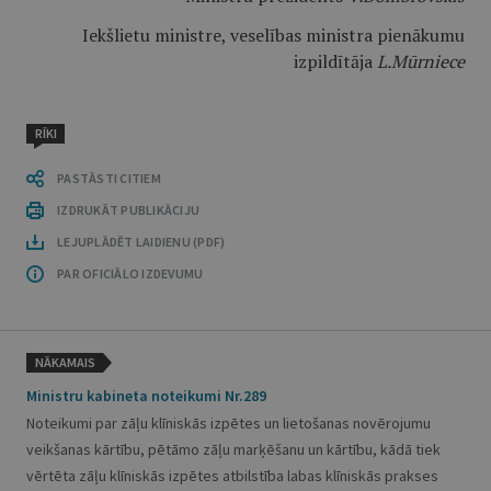
Iekšlietu ministre, veselības ministra pienākumu
izpildītāja
L.Mūrniece
RĪKI
PASTĀSTI CITIEM
IZDRUKĀT PUBLIKĀCIJU
LEJUPLĀDĒT LAIDIENU (PDF)
PAR OFICIĀLO IZDEVUMU
NĀKAMAIS
Ministru kabineta noteikumi Nr.289
Noteikumi par zāļu klīniskās izpētes un lietošanas novērojumu
veikšanas kārtību, pētāmo zāļu marķēšanu un kārtību, kādā tiek
vērtēta zāļu klīniskās izpētes atbilstība labas klīniskās prakses