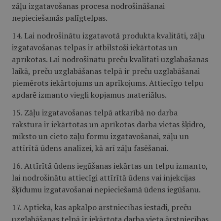
zāļu izgatavošanas procesa nodrošināšanai
nepieciešamās palīgtelpas.
14. Lai nodrošinātu izgatavotā produkta kvalitāti, zāļu
izgatavošanas telpas ir atbilstoši iekārtotas un
aprīkotas. Lai nodrošinātu preču kvalitāti uzglabāšanas
laikā, preču uzglabāšanas telpā ir preču uzglabāšanai
piemērots iekārtojums un aprīkojums. Attiecīgo telpu
apdarē izmanto viegli kopjamus materiālus.
15. Zāļu izgatavošanas telpā atkarībā no darba
rakstura ir iekārtotas un aprīkotas darba vietas šķidro,
mīksto un cieto zāļu formu izgatavošanai, zāļu un
attīrītā ūdens analīzei, kā arī zāļu fasēšanai.
16. Attīrītā ūdens iegūšanas iekārtas un telpu izmanto,
lai nodrošinātu attiecīgi attīrītā ūdens vai injekcijas
šķīdumu izgatavošanai nepieciešamā ūdens iegūšanu.
17. Aptiekā, kas apkalpo ārstniecības iestādi, preču
uzglabāšanas telpā ir iekārtota darba vieta ārstniecības