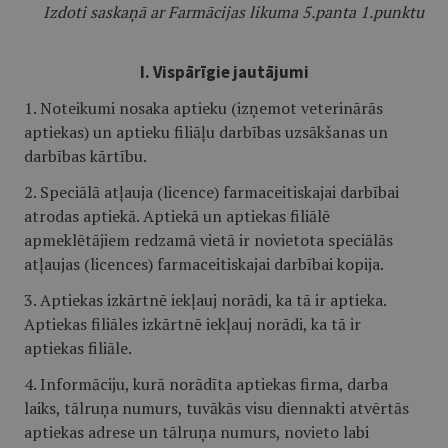
Izdoti saskaņā ar Farmācijas likuma 5.panta 1.punktu
I. Vispārīgie jautājumi
1. Noteikumi nosaka aptieku (izņemot veterinārās
aptiekas) un aptieku filiāļu darbības uzsākšanas un
darbības kārtību.
2. Speciālā atļauja (licence) farmaceitiskajai darbībai
atrodas aptiekā. Aptiekā un aptiekas filiālē
apmeklētājiem redzamā vietā ir novietota speciālās
atļaujas (licences) farmaceitiskajai darbībai kopija.
3. Aptiekas izkārtnē iekļauj norādi, ka tā ir aptieka.
Aptiekas filiāles izkārtnē iekļauj norādi, ka tā ir
aptiekas filiāle.
4. Informāciju, kurā norādīta aptiekas firma, darba
laiks, tālruņa numurs, tuvākās visu diennakti atvērtās
aptiekas adrese un tālruņa numurs, novieto labi