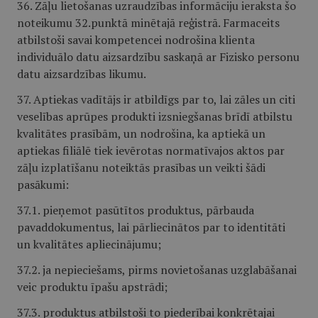
36. Zāļu lietošanas uzraudzības informāciju ieraksta šo
noteikumu 32.punktā minētajā reģistrā. Farmaceits
atbilstoši savai kompetencei nodrošina klienta
individuālo datu aizsardzību saskaņā ar Fizisko personu
datu aizsardzības likumu.
37. Aptiekas vadītājs ir atbildīgs par to, lai zāles un citi
veselības aprūpes produkti izsniegšanas brīdī atbilstu
kvalitātes prasībām, un nodrošina, ka aptiekā un
aptiekas filiālē tiek ievērotas normatīvajos aktos par
zāļu izplatīšanu noteiktās prasības un veikti šādi
pasākumi:
37.1. pieņemot pasūtītos produktus, pārbauda
pavaddokumentus, lai pārliecinātos par to identitāti
un kvalitātes apliecinājumu;
37.2. ja nepieciešams, pirms novietošanas uzglabāšanai
veic produktu īpašu apstrādi;
37.3. produktus atbilstoši to piederībai konkrētajai