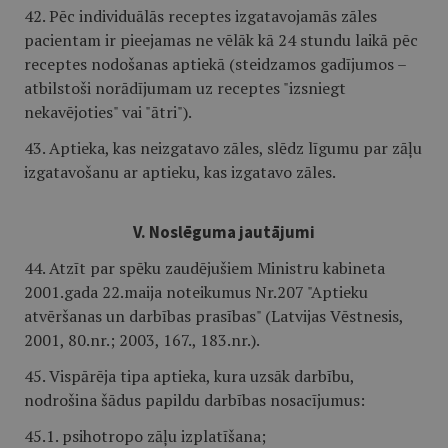
42. Pēc individuālās receptes izgatavojamās zāles
pacientam ir pieejamas ne vēlāk kā 24 stundu laikā pēc
receptes nodošanas aptiekā (steidzamos gadījumos –
atbilstoši norādījumam uz receptes "izsniegt
nekavējoties" vai "ātri").
43. Aptieka, kas neizgatavo zāles, slēdz līgumu par zāļu
izgatavošanu ar aptieku, kas izgatavo zāles.
V. Noslēguma jautājumi
44. Atzīt par spēku zaudējušiem Ministru kabineta
2001.gada 22.maija noteikumus Nr.207 "Aptieku
atvēršanas un darbības prasības" (Latvijas Vēstnesis,
2001, 80.nr.; 2003, 167., 183.nr.).
45. Vispārēja tipa aptieka, kura uzsāk darbību,
nodrošina šādus papildu darbības nosacījumus:
45.1. psihotropo zāļu izplatīšana;