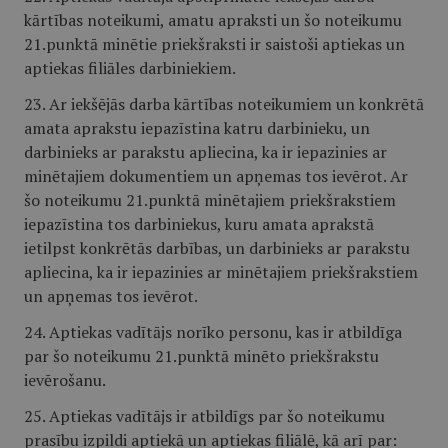
kārtības noteikumi, amatu apraksti un šo noteikumu
21.punktā minētie priekšraksti ir saistoši aptiekas un
aptiekas filiāles darbiniekiem.
23. Ar iekšējās darba kārtības noteikumiem un konkrētā
amata aprakstu iepazīstina katru darbinieku, un
darbinieks ar parakstu apliecina, ka ir iepazinies ar
minētajiem dokumentiem un apņemas tos ievērot. Ar
šo noteikumu 21.punktā minētajiem priekšrakstiem
iepazīstina tos darbiniekus, kuru amata aprakstā
ietilpst konkrētās darbības, un darbinieks ar parakstu
apliecina, ka ir iepazinies ar minētajiem priekšrakstiem
un apņemas tos ievērot.
24. Aptiekas vadītājs norīko personu, kas ir atbildīga
par šo noteikumu 21.punktā minēto priekšrakstu
ievērošanu.
25. Aptiekas vadītājs ir atbildīgs par šo noteikumu
prasību izpildi aptiekā un aptiekas filiālē, kā arī par: