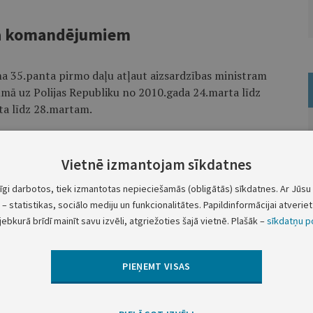
eģa komandējumiem
uma 35.panta pirmo daļu atļaut aizsardzības ministram
ā uz Polijas Republiku no 2010.gada 24.marta līdz
ta līdz 28.martam.
laikā par aizsardzības ministra vietas izpildītāju iecelt
Vietnē izmantojam sīkdatnes
tīgi darbotos, tiek izmantotas nepieciešamās (obligātās) sīkdatnes. Ar Jūsu 
Ministru prezidents
V.Dombrovskis
– statistikas, sociālo mediju un funkcionalitātes. Papildinformācijai atveriet 
jebkurā brīdī mainīt savu izvēli, atgriežoties šajā vietnē. Plašāk –
sīkdatņu po
PIEŅEMT VISAS
Nākamā