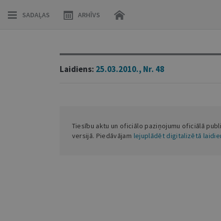
SADAĻAS
ARHĪVS
Laidiens:
25.03.2010., Nr. 48
Tiesību aktu un oficiālo paziņojumu oficiālā publ
versijā. Piedāvājam
lejuplādēt digitalizētā laidi