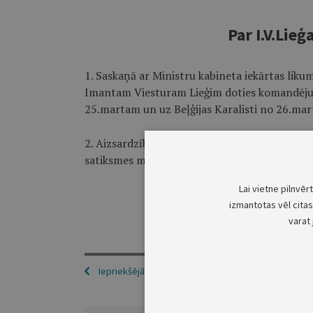
Par I.V.Li
1. Saskaņā ar Ministru kabineta iekārtas lik
Imantam Viesturam Lieģim doties komandējum
25.martam un uz Beļģijas Karalisti no 26.mar
2. Aizsardzības ministra I.V.Lieģa prombūtnes 
satiksmes ministru Kasparu Gerhardu.
Lai vietne pilnvēr
izmantotas vēl citas 
varat 
Iepriekšējā