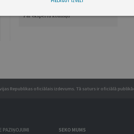
PIELĀGOT IZVĒLI
Ministru prezidenta rīkojums Nr.121
Par ekspertu komisiju
vijas Republikas oficiālais izdevums. Tā saturs ir oficiālā publikāc
IE PAZIŅOJUMI
SEKO MUMS