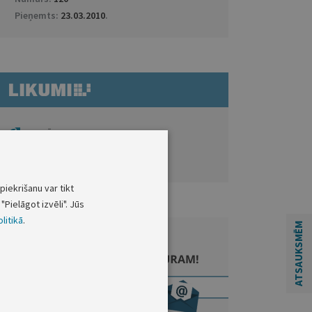
Pieņemts:
23.03.2010
.
ATVĒRT DOKUMENTU LIKUMI.LV
Saistītie dokumenti
piekrišanu var tikt
"Pielāgot izvēli". Jūs
litikā
.
ATSAUKSMĒM