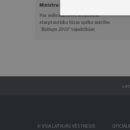
Ministru kabineta rīkojums Nr.163
Par nobrauktuves ierīkošanu
starptautisko Jūras spēku mācību
"Baltops 2010"
vajadzībām
Lat
© VSIA LATVIJAS VĒSTNESIS
OFICIĀL