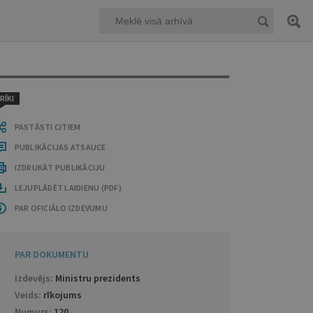
RĪKI
PASTĀSTI CITIEM
PUBLIKĀCIJAS ATSAUCE
IZDRUKĀT PUBLIKĀCIJU
LEJUPLĀDĒT LAIDIENU (PDF)
PAR OFICIĀLO IZDEVUMU
PAR DOKUMENTU
Izdevējs:
Ministru prezidents
Veids:
rīkojums
Numurs:
120