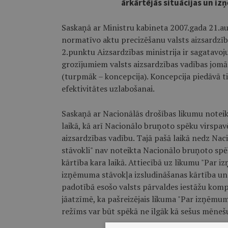
ārkārtējās situācijas un i
Saskaņā ar Ministru kabineta 2007.gada 21.a
normatīvo aktu precizēšanu valsts aizsardzīb
2.punktu Aizsardzības ministrija ir sagatavoj
grozījumiem valsts aizsardzības vadības jomā 
(turpmāk – koncepcija). Koncepcija piedāvā ti
efektivitātes uzlabošanai.
Saskaņā ar Nacionālās drošības likumu note
laikā, kā arī Nacionālo bruņoto spēku virspav
aizsardzības vadību. Tajā pašā laikā nedz Na
stāvokli" nav noteikta Nacionālo bruņoto spē
kārtība kara laikā. Attiecībā uz likumu "Par i
izņēmuma stāvokļa izsludināšanas kārtība un j
padotībā esošo valsts pārvaldes iestāžu kompe
jāatzīmē, ka pašreizējais likuma "Par izņēmuma
režīms var būt spēkā ne ilgāk kā sešus mēneš