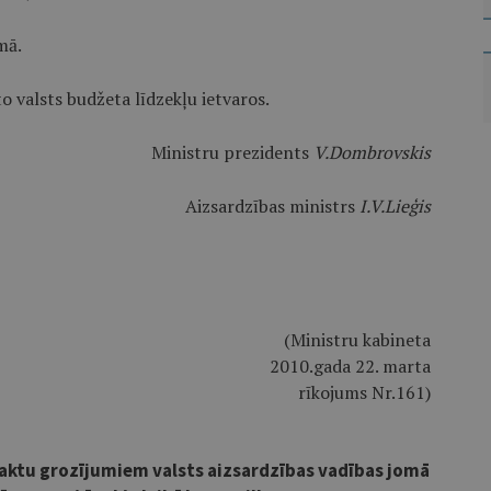
mā.
o valsts budžeta līdzekļu ietvaros.
Ministru prezidents
V.Dombrovskis
Aizsardzības ministrs
I.V.Lieģis
(Ministru kabineta
2010.gada 22. marta
rīkojums Nr.161)
 aktu grozījumiem valsts aizsardzības vadības jomā