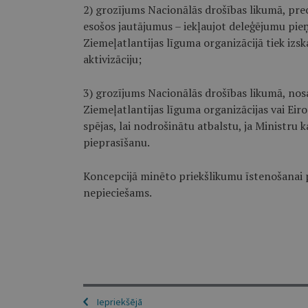
2) grozījums Nacionālās drošības likumā, pr
esošos jautājumus – iekļaujot deleģējumu pie
Ziemeļatlantijas līguma organizācijā tiek izs
aktivizāciju;
3) grozījums Nacionālās drošības likumā, no
Ziemeļatlantijas līguma organizācijas vai Eir
spējas, lai nodrošinātu atbalstu, ja Ministru 
pieprasīšanu.
Koncepcijā minēto priekšlikumu īstenošanai 
nepieciešams.
Iepriekšējā