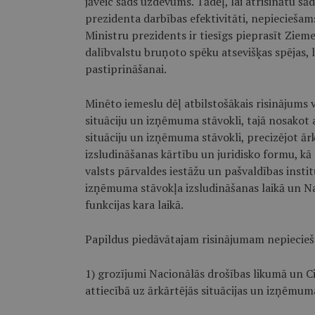
jāveic šāds uzdevums. Tādēļ, lai atrisinātu šā
prezidenta darbības efektivitāti, nepieciešam
Ministru prezidents ir tiesīgs pieprasīt Zieme
dalībvalstu bruņoto spēku atsevišķas spējas, l
pastiprināšanai.
Minēto iemeslu dēļ atbilstošākais risinājums 
situāciju un izņēmuma stāvokli, tajā nosakot 
situāciju un izņēmuma stāvokli, precizējot ār
izsludināšanas kārtību un juridisko formu, kā
valsts pārvaldes iestāžu un pašvaldības insti
izņēmuma stāvokļa izsludināšanas laikā un N
funkcijas kara laikā.
Papildus piedāvātajam risinājumam nepiecieš
1) grozījumi Nacionālās drošības likumā un Ci
attiecībā uz ārkārtējās situācijas un izņēmum