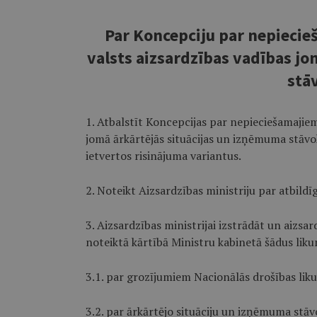
Par Koncepciju par nepiecie
valsts aizsardzības vadības jo
stā
1. Atbalstīt Koncepcijas par nepieciešamajiem
jomā ārkārtējās situācijas un izņēmuma stāvo
ietvertos risinājuma variantus.
2. Noteikt Aizsardzības ministriju par atbildī
3. Aizsardzības ministrijai izstrādāt un aizs
noteiktā kārtībā Ministru kabinetā šādus lik
3.1. par grozījumiem Nacionālās drošības lik
3.2. par ārkārtējo situāciju un izņēmuma stāvo