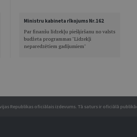
Ministru kabineta rīkojums Nr.162
Par finanšu līdzekļu piešķiršanu no valsts
budžeta programmas "Līdzekļi
neparedzētiem gadījumiem"
vijas Republikas oficiālais izdevums. Tā saturs ir oficiālā publikāc