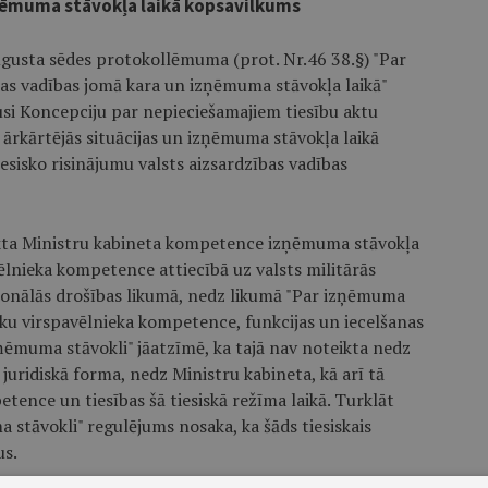
zņēmuma stāvokļa laikā kopsavilkums
ugusta sēdes protokollēmuma (prot. Nr.46 38.§) "Par
as vadības jomā kara un izņēmuma stāvokļa laikā"
usi Koncepciju par nepieciešamajiem tiesību aktu
ārkārtējās situācijas un izņēmuma stāvokļa laikā
esisko risinājumu valsts aizsardzības vadības
ikta Ministru kabineta kompetence izņēmuma stāvokļa
ēlnieka kompetence attiecībā uz valsts militārās
cionālās drošības likumā, nedz likumā "Par izņēmuma
ku virspavēlnieka kompetence, funkcijas un iecelšanas
zņēmuma stāvokli" jāatzīmē, ka tajā nav noteikta nedz
uridiskā forma, nedz Ministru kabineta, kā arī tā
tence un tiesības šā tiesiskā režīma laikā. Turklāt
 stāvokli" regulējums nosaka, ka šāds tiesiskais
us.