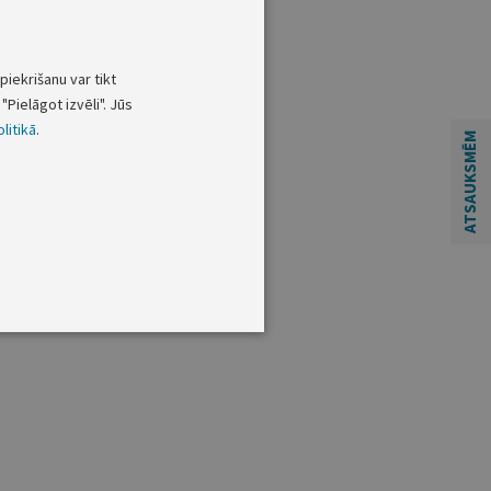
piekrišanu var tikt
"Pielāgot izvēli". Jūs
litikā
.
ATSAUKSMĒM