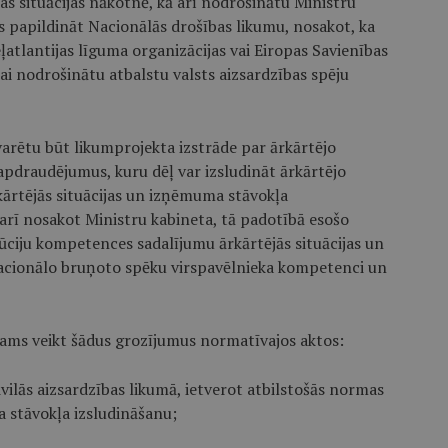
das situācijas nākotnē, kā arī nodrošinātu Ministru
s papildināt Nacionālās drošības likumu, nosakot, ka
ļatlantijas līguma organizācijas vai Eiropas Savienības
ai nodrošinātu atbalstu valsts aizsardzības spēju
varētu būt likumprojekta izstrāde par ārkārtējo
apdraudējumus, kuru dēļ var izsludināt ārkārtējo
kārtējās situācijas un izņēmuma stāvokļa
 arī nosakot Ministru kabineta, tā padotībā esošo
tūciju kompetences sadalījumu ārkārtējās situācijas un
acionālo bruņoto spēku virspavēlnieka kompetenci un
ams veikt šādus grozījumus normatīvajos aktos:
vilās aizsardzības likumā, ietverot atbilstošās normas
a stāvokļa izsludināšanu;