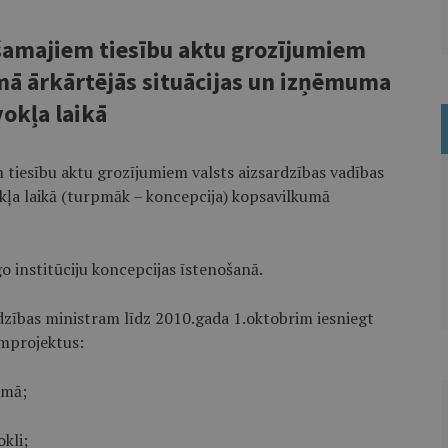
šamajiem tiesību aktu grozījumiem
mā ārkārtējās situācijas un izņēmuma
vokļa laikā
 tiesību aktu grozījumiem valsts aizsardzības vadības
kļa laikā (turpmāk – koncepcija) kopsavilkumā
go institūciju koncepcijas īstenošanā.
ardzības ministram līdz 2010.gada 1.oktobrim iesniegt
umprojektus:
umā;
kli;