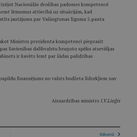
ecizējot Nacionālās drošības padomes kompetencē
ņemt lēmumus attiecībā uz situācijām, kad
katīts jautājums par Vašingtonas līguma 5.panta
sakot Ministru prezidenta kompetenci pieprasīt
opas Savienības dalībvalstu bruņoto spēku atsevišķas
kabinets ir kavēts lemt par šādas palīdzības
papildu finansējums no valsts budžeta līdzekļiem nav
Aizsardzības ministrs
I.V.Lieģis
Nākamā