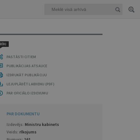
RĪKI
PASTĀSTI CITIEM
PUBLIKĀCIJAS ATSAUCE
IZDRUKĀT PUBLIKĀCIJU
LEJUPLĀDĒT LAIDIENU (PDF)
PAR OFICIĀLO IZDEVUMU
PAR DOKUMENTU
Izdevējs:
Ministru kabinets
Veids:
rīkojums
Numurs:
161