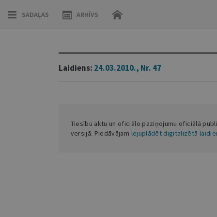
SADAĻAS
ARHĪVS
Laidiens:
24.03.2010., Nr. 47
Tiesību aktu un oficiālo paziņojumu oficiālā publ
versijā. Piedāvājam
lejuplādēt digitalizētā laidi