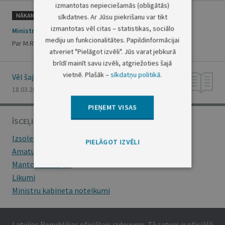
izmantotas nepieciešamās (obligātās)
NĀKAMAIS
sīkdatnes. Ar Jūsu piekrišanu var tikt
izmantotas vēl citas – statistikas, sociālo
Ministru prezidenta rīkojums Nr.100
mediju un funkcionalitātes. Papildinformācijai
Par M.Riekstiņa komandējumu
atveriet "Pielāgot izvēli". Jūs varat jebkurā
brīdī mainīt savu izvēli, atgriežoties šajā
vietnē. Plašāk –
sīkdatņu politikā
.
Vēl šajā numurā
18.03.2010., Nr. 44
PIEŅEMT VISAS
ĪSCEĻI
Izsoles
PIELĀGOT IZVĒLI
Amatu konkursi
Mantojumu ziņas
Likumi
Ministru kabineta noteikumi
Latvijas Republikas oficiālais izdevums. Tā saturs ir oficiālā