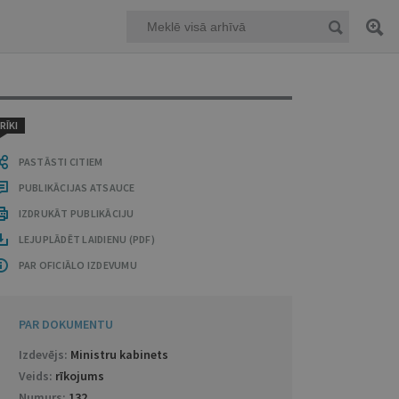
RĪKI
PASTĀSTI CITIEM
PUBLIKĀCIJAS ATSAUCE
IZDRUKĀT PUBLIKĀCIJU
LEJUPLĀDĒT LAIDIENU (PDF)
PAR OFICIĀLO IZDEVUMU
PAR DOKUMENTU
Izdevējs:
Ministru kabinets
Veids:
rīkojums
Numurs:
132