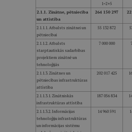
1=2+5
2.1.1. Zinātne, pētniecība
264 150 297
22
un attīstība
2.1.1.1. Atbalsts zinātnei un
55 132 872
5
pētniecībai
2.1.1.2. Atbalsts
7 000 000
starptautiskās sadarbības
projektiem zinātnē un
tehnoloģijās
2.1.1.3. Zinātnes un
202 017 425
1
pētniecības infrastruktūras
attīstība
2.1.1.3.1. Zinātniskās
187 056 834
1
infrastruktūras attīstība
2.1.1.3.2. Informācijas
14 960 591
1
tehnoloģiju infrastruktūras
un informācijas sistēmu