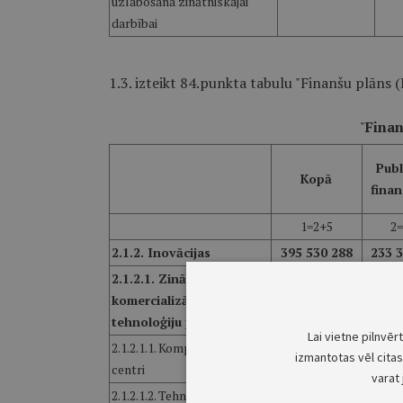
uzlabošana zinātniskajai
darbībai
1.3. izteikt 84.punkta tabulu "Finanšu plāns (
"
Finan
Publ
Kopā
fina
1=2+5
2
2.1.2. Inovācijas
395 530 288
233 
2.1.2.1. Zinātnes
78 108 000
54 7
komercializācija un
tehnoloģiju pārnese
Lai vietne pilnvēr
2.1.2.1.1. Kompetences
78 026 667
60 8
izmantotas vēl citas 
centri
varat 
2.1.2.1.2. Tehnoloģiju
3 552 941
3 5