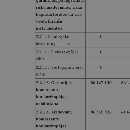
garantijās, paaugstināta
riska aizdevumos, riska
kapitāla fondos un cita
veida finanšu
instrumentos
2.2.1.2. Stratēģisko
0
investoru piesaiste
2.2.1.2.1. Biznesa eņģeļu
0
tīkls
2.2.1.2.2. Vērtspapīru birža
0
MVK
2.2.1.3. Garantijas
86 147 130
86 1
komersantu
konkurētspējas
uzlabošanai
2.2.1.4. Aizdevumi
86 310 326
64 6
komersantu
konkurētspējas