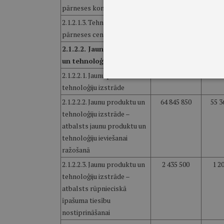
pārneses kontaktpunkti
2.1.2.1.3. Tehnoloģiju
0
pārneses centri
2.1.2.2. Jaunu produktu
83 979 774
68 3
un tehnoloģiju izstrāde
2.1.2.2.1. Jaunu produktu un
16 698 424
11 8
tehnoloģiju izstrāde
2.1.2.2.2. Jaunu produktu un
64 845 850
55 3
tehnoloģiju izstrāde –
atbalsts jaunu produktu un
tehnoloģiju ieviešanai
ražošanā
2.1.2.2.3. Jaunu produktu un
2 435 500
1 2
tehnoloģiju izstrāde –
atbalsts rūpnieciskā
īpašuma tiesību
nostiprināšanai