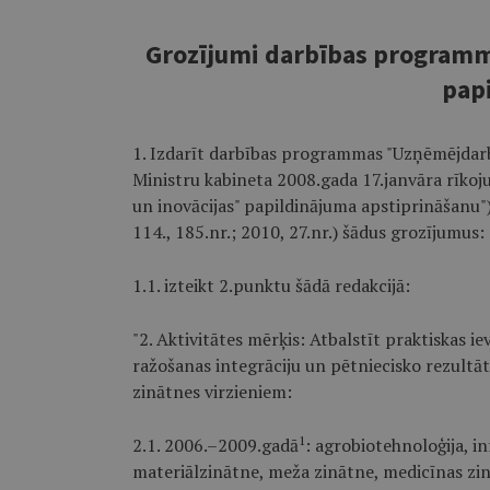
Grozījumi darbības programm
pap
1. Izdarīt darbības programmas "Uzņēmējdarbī
Ministru kabineta 2008.gada 17.janvāra rīk
un inovācijas" papildinājuma apstiprināšanu") (
114., 185.nr.; 2010, 27.nr.) šādus grozījumus:
1.1. izteikt 2.punktu šādā redakcijā:
"2. Aktivitātes mērķis: Atbalstīt praktiskas i
ražošanas integrāciju un pētniecisko rezultātu
zinātnes virzieniem:
1
2.1. 2006.–2009.gadā
: agrobiotehnoloģija, i
materiālzinātne, meža zinātne, medicīnas zin