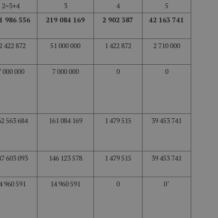
2=3+4
3
4
5
1 986 556
219 084 169
2 902 387
42 163 741
2 422 872
51 000 000
1 422 872
2 710 000
7 000 000
7 000 000
0
0
62 563 684
161 084 169
1 479 515
39 453 741
47 603 093
146 123 578
1 479 515
39 453 741
4 960 591
14 960 591
0
0"