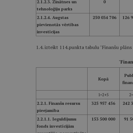
2.1.2.3. Zinātnes un
0
tehnoloģiju parks
2.1.2.4. Augstas
250 034 706
126 
pievienotās vērtības
investīcijas
1.4. izteikt 114.punkta tabulu "Finanšu plāns 
"
Finan
Publ
Kopā
fina
1=2+5
2
2.2.1. Finanšu resursu
325 957 456
242 
pieejamība
2.2.1.1. Ieguldījumu
153 500 000
91 5
fonds investīcijām