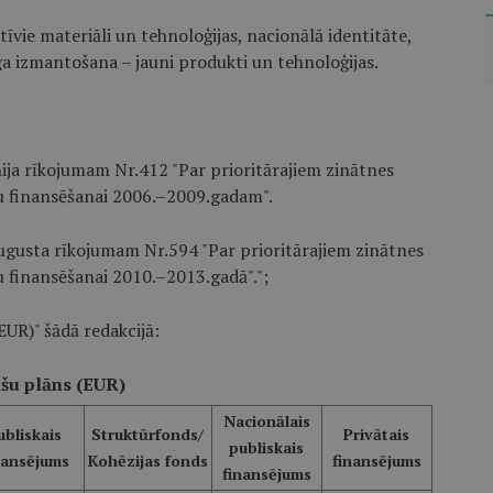
atīvie materiāli un tehnoloģijas, nacionālā identitāte,
īga izmantošana – jauni produkti un tehnoloģijas.
ija rīkojumam Nr.412 "Par prioritārajiem zinātnes
u finansēšanai 2006.–2009.gadam".
ugusta rīkojumam Nr.594 "Par prioritārajiem zinātnes
 finansēšanai 2010.–2013.gadā".";
EUR)" šādā redakcijā:
šu plāns (EUR)
Nacionālais
ubliskais
Struktūrfonds/
Privātais
publiskais
nansējums
Kohēzijas fonds
finansējums
finansējums