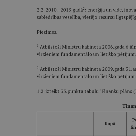
2
2.2. 2010.–2013.gadā
: enerģija un vide, inov
sabiedrības veselība, vietējo resursu ilgtspēj
Piezīmes.
1
Atbilstoši Ministru kabineta 2006.gada 6.jūn
virzieniem fundamentālo un lietišķo pētījum
2
Atbilstoši Ministru kabineta 2009.gada 31.a
virzieniem fundamentālo un lietišķo pētījumu
1.2. izteikt 33.punkta tabulu "Finanšu plāns (
"
Finan
P
Kopā
fi