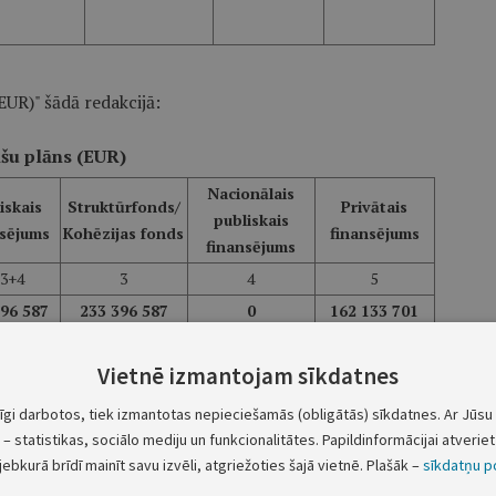
EUR)" šādā redakcijā:
šu plāns (EUR)
Nacionālais
iskais
Struktūrfonds/
Privātais
publiskais
nsējums
Kohēzijas fonds
finansējums
finansējums
=3+4
3
4
5
396 587
233 396 587
0
162 133 701
00 000
54 700 000
0
23 408 000
Vietnē izmantojam sīkdatnes
tīgi darbotos, tiek izmantotas nepieciešamās (obligātās) sīkdatnes. Ar Jūsu 
00 000
51 680 000
0
23 408 000
– statistikas, sociālo mediju un funkcionalitātes. Papildinformācijai atveriet 
jebkurā brīdī mainīt savu izvēli, atgriežoties šajā vietnē. Plašāk –
sīkdatņu po
52 941
3 020 000
0
0