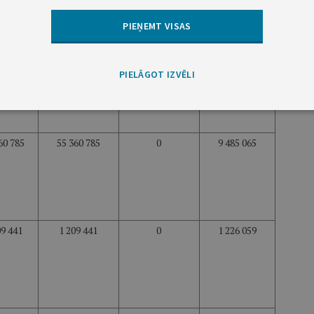
PIEŅEMT VISAS
0
0
0
0
79 578
68 379 578
0
15 600 196
PIELĀGOT IZVĒLI
09 352
11 809 352
0
4 889 072
60 785
55 360 785
0
9 485 065
09 441
1 209 441
0
1 226 059