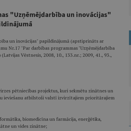
as "Uzņēmējdarbība un inovācijas"
ildinājumā
ba un inovācijas" papildinājumā (apstiprināts ar
ojumu Nr.17 "Par darbības programmas "Uzņēmējdarbība
Latvijas Vēstnesis, 2008, 10., 133.nr.; 2009, 41., 93.,
evirzes pētniecības projektus, kuri sekmētu zinātnes un
 ieviešanu atbilstoši valstī izvirzītajiem prioritārajiem
nformātika, biomedicīna un farmācija, enerģētika,
ātne un vides zinātne;