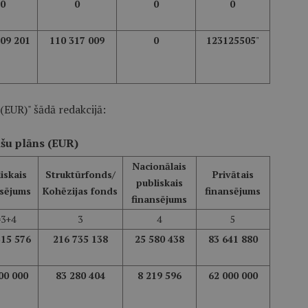
0
0
0
0
909 201
110 317 009
0
123125505
"
(EUR)" šādā redakcijā:
šu plāns (EUR)
Nacionālais
iskais
Struktūrfonds/
Privātais
publiskais
nsējums
Kohēzijas fonds
finansējums
finansējums
=3+4
3
4
5
315 576
216 735 138
25 580 438
83 641 880
00 000
83 280 404
8 219 596
62 000 000