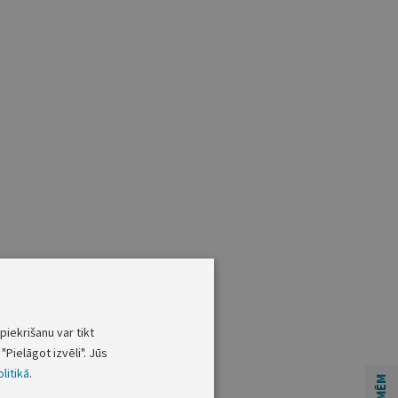
piekrišanu var tikt
"Pielāgot izvēli". Jūs
litikā
.