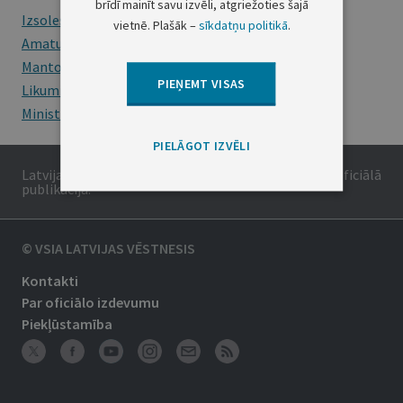
brīdī mainīt savu izvēli, atgriežoties šajā
Izsoles
vietnē. Plašāk –
sīkdatņu politikā
.
Amatu konkursi
Mantojumu ziņas
PIEŅEMT VISAS
Likumi
Ministru kabineta noteikumi
PIELĀGOT IZVĒLI
Latvijas Republikas oficiālais izdevums. Tā saturs ir oficiālā
publikācija.
© VSIA LATVIJAS VĒSTNESIS
Kontakti
Par oficiālo izdevumu
Piekļūstamība