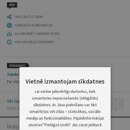
RĪKI
PASTĀSTI CITIEM
IZDRUKĀT PUBLIKĀCIJU
LEJUPLĀDĒT LAIDIENU (PDF)
PAR OFICIĀLO IZDEVUMU
NĀKAMAIS
Zemkopības ministrijas rīkojums Nr.99
Vietnē izmantojam sīkdatnes
Par atļaujām sēklas materiāla sertifikācijai
Lai vietne pilnvērtīgi darbotos, tiek
izmantotas nepieciešamās (obligātās)
Vēl šajā numurā
sīkdatnes. Ar Jūsu piekrišanu var tikt
10.07.1996., Nr. 117
izmantotas vēl citas – statistikas, sociālo
mediju un funkcionalitātes. Papildinformācijai
atveriet "Pielāgot izvēli". Jūs varat jebkurā
ĪSCEĻI