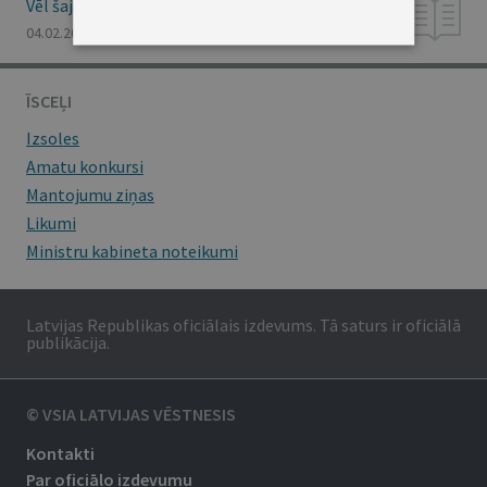
Vēl šajā numurā
04.02.2010., Nr. 20
ĪSCEĻI
Izsoles
Amatu konkursi
Mantojumu ziņas
Likumi
Ministru kabineta noteikumi
Latvijas Republikas oficiālais izdevums. Tā saturs ir oficiālā
publikācija.
© VSIA LATVIJAS VĒSTNESIS
Kontakti
Par oficiālo izdevumu