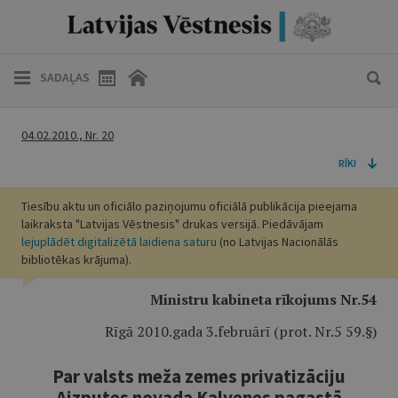
SADAĻAS
04.02.2010., Nr. 20
RĪKI
Tiesību aktu un oficiālo paziņojumu oficiālā publikācija pieejama
laikraksta "Latvijas Vēstnesis" drukas versijā. Piedāvājam
lejuplādēt digitalizētā laidiena saturu
(no Latvijas Nacionālās
bibliotēkas krājuma).
Ministru kabineta rīkojums Nr.54
Rīgā 2010.gada 3.februārī (prot. Nr.5 59.§)
Par valsts meža zemes privatizāciju
Aizputes novada Kalvenes pagastā