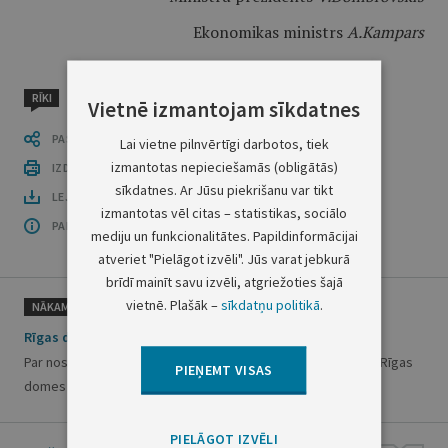
Ekonomikas ministrs
A.Kampars
RĪKI
Vietnē izmantojam sīkdatnes
PASTĀSTI CITIEM
Lai vietne pilnvērtīgi darbotos, tiek
izmantotas nepieciešamās (obligātās)
IZDRUKĀT PUBLIKĀCIJU
sīkdatnes. Ar Jūsu piekrišanu var tikt
LEJUPLĀDĒT LAIDIENU (PDF)
izmantotas vēl citas – statistikas, sociālo
PAR OFICIĀLO IZDEVUMU
mediju un funkcionalitātes. Papildinformācijai
atveriet "Pielāgot izvēli". Jūs varat jebkurā
brīdī mainīt savu izvēli, atgriežoties šajā
vietnē. Plašāk –
sīkdatņu politikā
.
NĀKAMAIS
Rīgas domes lēmums Nr.848
Par nosaukumu piešķiršanu ielām Katlakalnā un grozījumiem Rīgas
PIEŅEMT VISAS
domes 03.02.1998. lēmumā Nr.5536
PIELĀGOT IZVĒLI