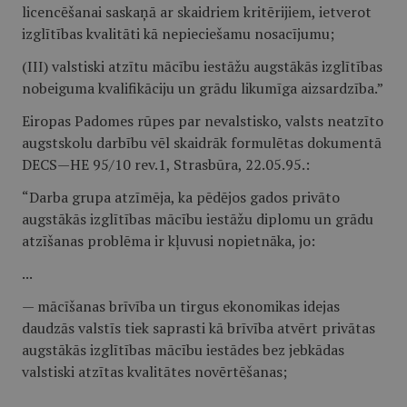
licencēšanai saskaņā ar skaidriem kritērijiem, ietverot
izglītības kvalitāti kā nepieciešamu nosacījumu;
(III) valstiski atzītu mācību iestāžu augstākās izglītības
nobeiguma kvalifikāciju un grādu likumīga aizsardzība.”
Eiropas Padomes rūpes par nevalstisko, valsts neatzīto
augstskolu darbību vēl skaidrāk formulētas dokumentā
DECS—HE 95/10 rev.1, Strasbūra, 22.05.95.:
“Darba grupa atzīmēja, ka pēdējos gados privāto
augstākās izglītības mācību iestāžu diplomu un grādu
atzīšanas problēma ir kļuvusi nopietnāka, jo:
...
— mācīšanas brīvība un tirgus ekonomikas idejas
daudzās valstīs tiek saprasti kā brīvība atvērt privātas
augstākās izglītības mācību iestādes bez jebkādas
valstiski atzītas kvalitātes novērtēšanas;
...