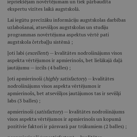
iepriekšējam novērtējumam un tiek pārbaudīta
ekspertu vizītes laikā augstskolā.
Lai iegūtu precīzāku informāciju augstskolas darbības
uzlabošanai, atsevišķos augstskolas un studiju
programmas novērtējuma aspektus vērtē pati
augstskola četrbaļļu sistēmā ;
ļoti labi (
excellent
) — kvalitātes nodrošinājums visos
aspekta vērtējumos ir apmierinošs, bet lielākajā daļā
jautājumu — izcils (4 balles) ;
ļoti apmierinoši (
highly satisfactory
) — kvalitātes
nodrošinājums visos aspekta vērtējumos ir
apmierinošs, bet atsevišķos jautājumos tas ir sevišķi
labs (3 balles) ;
apmierinoši (
satisfactory
) — kvalitātes nodrošinājums
visos aspekta vērtējumos ir apmierinošs un kopumā
pozitīvie faktori ir pārsvarā par trūkumiem (2 balles) ;