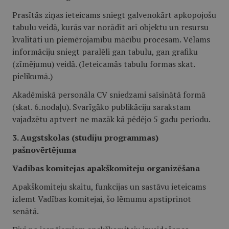
Prasītās ziņas ieteicams sniegt galvenokārt apkopojošu
tabulu veidā, kurās var norādīt arī objektu un resursu
kvalitāti un piemērojamību mācību procesam. Vēlams
informāciju sniegt paralēli gan tabulu, gan grafiku
(zīmējumu) veidā. (Ieteicamās tabulu formas skat.
pielikumā.)
Akadēmiskā personāla CV sniedzami saīsinātā formā
(skat. 6.nodaļu). Svarīgāko publikāciju sarakstam
vajadzētu aptvert ne mazāk kā pēdējo 5 gadu periodu.
3. Augstskolas (studiju programmas)
pašnovērtējuma
Vadības komitejas apakškomiteju organizēšana
Apakškomiteju skaitu, funkcijas un sastāvu ieteicams
izlemt Vadības komitejai, šo lēmumu apstiprinot
senātā.