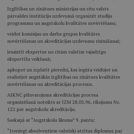
Izglītības un zinātnes ministrijas un citu valsts
pārvaldes institūciju uzdevumā organizēt studiju
programmu un augstskolu kvalitātes novērtēšanu;
veidot komisijas un darba grupas kvalitātes
novērtēšanas un akreditācijas uzdevumu risināšanai;
iesaistīt ekspertus no citām valstīm vajadzīgo
ekspertīžu veikšanā;
apkopot un izplatīt pieredzi, kas iegūta veidojot un
realizējot augstākās izglītības un zinātnes kvalitātes
novērtēšanas un akreditācijas procesus.
AIKNC pilnvarojums akreditācijas procesa
organizēšanā noteikts ar IZM 28.03.96. rīkojumu Nr.
122 par augstskolu akreditāciju.
Saskaņā ar “Augstskolu likuma” 9. pantu:
“Izsniegt absolventiem valstiski atzītus diplomus par