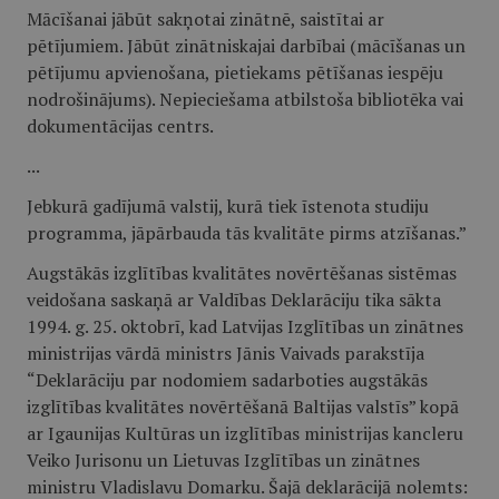
Mācīšanai jābūt sakņotai zinātnē, saistītai ar
pētījumiem. Jābūt zinātniskajai darbībai (mācīšanas un
pētījumu apvienošana, pietiekams pētīšanas iespēju
nodrošinājums). Nepieciešama atbilstoša bibliotēka vai
dokumentācijas centrs.
...
Jebkurā gadījumā valstij, kurā tiek īstenota studiju
programma, jāpārbauda tās kvalitāte pirms atzīšanas.”
Augstākās izglītības kvalitātes novērtēšanas sistēmas
veidošana saskaņā ar Valdības Deklarāciju tika sākta
1994. g. 25. oktobrī, kad Latvijas Izglītības un zinātnes
ministrijas vārdā ministrs Jānis Vaivads parakstīja
“Deklarāciju par nodomiem sadarboties augstākās
izglītības kvalitātes novērtēšanā Baltijas valstīs” kopā
ar Igaunijas Kultūras un izglītības ministrijas kancleru
Veiko Jurisonu un Lietuvas Izglītības un zinātnes
ministru Vladislavu Domarku. Šajā deklarācijā nolemts: