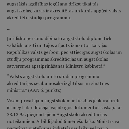
augstākās izglītības iegūšanu drīkst tikai tās
augstskolas, kuras ir akreditētas un kurās apgūst valsts
akreditētu studiju programmu.
...
Juridisko personu dibināto augstskolu diplomi tiek
valstiski atzīti un tajos atļauts izmantot Latvijas
Republikas valsts ģerboni pēc attiecīgās augstskolas un
studiju programmas akreditācijas un augstskolas
satversmes apstiprināšanas Ministru kabinetā.”
“Valsts augstskolu un to studiju programmu
akreditācijas secību nosaka izglītības un zinātnes
ministrs.” (AAN 5. punkts)
Visām privātajām augstskolām ir tiesības jebkurā brīdī
iesniegt akreditācijai vajadzīgos dokumentus saskaņā ar
28.12.95. pieņemtajiem Augstskolu akreditācijas
noteikumiem. Atbildi jādod 6 mēnešu laikā. Ministrs var
pagarināt pieteikuma izskatīšanas laiku vēl par 6