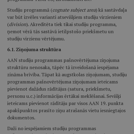
Studiju programmā (
cognate subject area
) kā sastāvdaļa
var būt izvēles varianti atsevišķiem studiju virzieniem
(
division
). Akreditēta tiek tikai studiju programma,
ņemot vērā tās sastāvā ietilpstošo priekšmetu un
studiju virzienu vērtējumu.
6.1. Ziņojuma struktūra
AAN studiju programmas pašnovērtējuma ziņojuma
struktūru nenosaka, tāpēc tā izveidošanā iespējama
zināma brīvība. Tāpat kā augstkolas ziņojumam, studiju
programmas pašnovērtējuma ziņojumam ieteicams
pievienot dažādus rādītājus (satura, priekšmetu,
personu u.c.) informācijas ērtākai meklēšanai. Sevišķi
ieteicams pievienot rādītāju par visos AAN 19. punkta
apakšpunktos prasīto ziņu atrašanās vietu iesniegtajos
dokumentos.
Daži no iespējamiem studiju programmas