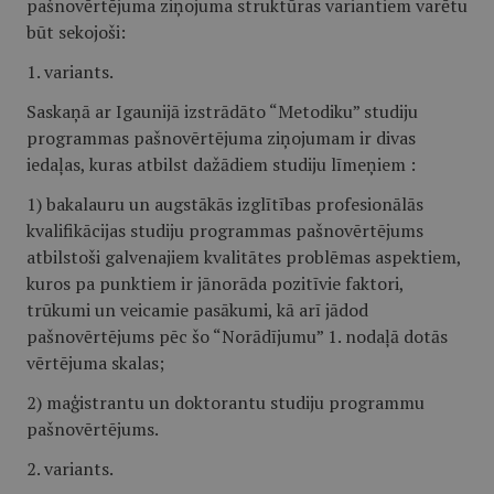
pašnovērtējuma ziņojuma struktūras variantiem varētu
būt sekojoši:
1. variants.
Saskaņā ar Igaunijā izstrādāto “Metodiku” studiju
programmas pašnovērtējuma ziņojumam ir divas
iedaļas, kuras atbilst dažādiem studiju līmeņiem :
1) bakalauru un augstākās izglītības profesionālās
kvalifikācijas studiju programmas pašnovērtējums
atbilstoši galvenajiem kvalitātes problēmas aspektiem,
kuros pa punktiem ir jānorāda pozitīvie faktori,
trūkumi un veicamie pasākumi, kā arī jādod
pašnovērtējums pēc šo “Norādījumu” 1. nodaļā dotās
vērtējuma skalas;
2) maģistrantu un doktorantu studiju programmu
pašnovērtējums.
2. variants.