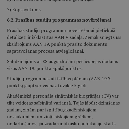
7) Kopsavilkums.
6.2. Prasības studiju programmas novērtēšanai
Prasības studiju programmu novērtēšanai pietiekoši
detalizēti ir izklāstītas AAN V sadaļā. Zemāk sniegts īss
skaidrojums AAN 19. punktā prasīto dokumentu
sagatavošanas procesa atvieglošanai.
Salīdzinājums ar ES augstskolām pēc iespējas dodams
visos AAN 19. punkta apakšpunktos.
Studiju programmas attīstības plānam (AAN 19.7.
punkts) jāaptver vismaz tuvākie 5 gadi.
Akadēmiskā personāla zinātniskās biogrāfijas (CV) var
tikt veidotas saīsinātā variantā. Tajās jābūt: dzimšanas
gadam, ziņām par izglītību,akadēmiskajiem
nosaukumiem un zinātniskajiem grādiem,
nodarbošanos, jāuzrāda zinātnisko publikāciju skaits