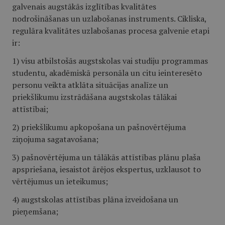
galvenais augstākās izglītības kvalitātes
nodrošināšanas un uzlabošanas instruments. Cikliska,
regulāra kvalitātes uzlabošanas procesa galvenie etapi
ir:
1) visu atbilstošās augstskolas vai studiju programmas
studentu, akadēmiskā personāla un citu ieinteresēto
personu veikta atklāta situācijas analīze un
priekšlikumu izstrādāšana augstskolas tālākai
attīstībai;
2) priekšlikumu apkopošana un pašnovērtējuma
ziņojuma sagatavošana;
3) pašnovērtējuma un tālākās attīstības plānu plaša
apspriešana, iesaistot ārējos ekspertus, uzklausot to
vērtējumus un ieteikumus;
4) augstskolas attīstības plāna izveidošana un
pieņemšana;