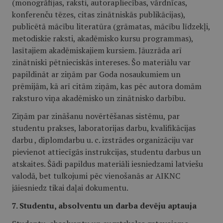
(monogrāfijas, raksti, autorapliecības, vārdnīcas,
konferenču tēzes, citas zinātniskās publikācijas),
publicētā mācību literatūra (grāmatas, mācību līdzekļi,
metodiskie raksti, akadēmisko kursu programmas),
lasītajiem akadēmiskajiem kursiem. Jāuzrāda arī
zinātniski pētnieciskās intereses. Šo materiālu var
papildināt ar ziņām par Goda nosaukumiem un
prēmijām, kā arī citām ziņām, kas pēc autora domām
raksturo viņa akadēmisko un zinātnisko darbību.
Ziņām par zināšanu novērtēšanas sistēmu, par
studentu prakses, laboratorijas darbu, kvalifikācijas
darbu , diplomdarbu u. c. izstrādes organizāciju var
pievienot attiecīgās instrukcijas, studentu darbus un
atskaites. Šādi papildus materiāli iesniedzami latviešu
valodā, bet tulkojumi pēc vienošanās ar AIKNC
jāiesniedz tikai daļai dokumentu.
7. Studentu, absolventu un darba devēju aptauja