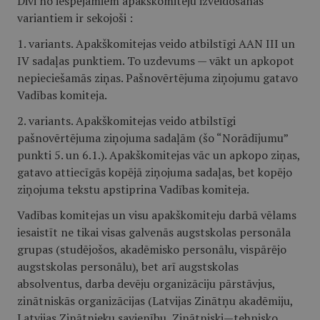
Divi no iespējamiem apakškomiteju izveidošanas
variantiem ir sekojoši :
1. variants. Apakškomitejas veido atbilstīgi AAN III un
IV sadaļas punktiem. To uzdevums — vākt un apkopot
nepieciešamās ziņas. Pašnovērtējuma ziņojumu gatavo
Vadības komiteja.
2. variants. Apakškomitejas veido atbilstīgi
pašnovērtējuma ziņojuma sadaļām (šo “Norādījumu”
punkti 5. un 6.1.). Apakškomitejas vāc un apkopo ziņas,
gatavo attiecīgās kopējā ziņojuma sadaļas, bet kopējo
ziņojuma tekstu apstiprina Vadības komiteja.
Vadības komitejas un visu apakškomiteju darbā vēlams
iesaistīt ne tikai visas galvenās augstskolas personāla
grupas (studējošos, akadēmisko personālu, vispārējo
augstskolas personālu), bet arī augstskolas
absolventus, darba devēju organizāciju pārstāvjus,
zinātniskās organizācijas (Latvijas Zinātņu akadēmiju,
Latvijas Zinātnieku savienību, Zinātniski—tehnisko