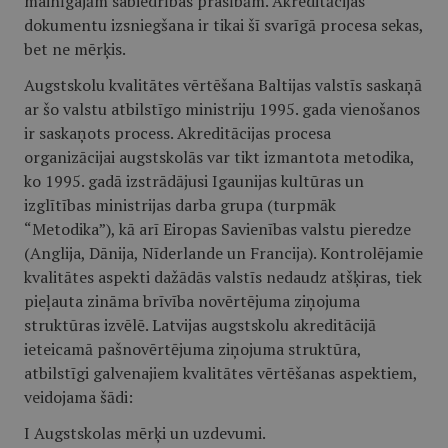
mainīgajām sabiedrības prasībām. Akreditācijas
dokumentu izsniegšana ir tikai šī svarīgā procesa sekas,
bet ne mērķis.
Augstskolu kvalitātes vērtēšana Baltijas valstīs saskaņā
ar šo valstu atbilstīgo ministriju 1995. gada vienošanos
ir saskaņots process. Akreditācijas procesa
organizācijai augstskolās var tikt izmantota metodika,
ko 1995. gadā izstrādājusi Igaunijas kultūras un
izglītības ministrijas darba grupa (turpmāk
“Metodika”), kā arī Eiropas Savienības valstu pieredze
(Anglija, Dānija, Nīderlande un Francija). Kontrolējamie
kvalitātes aspekti dažādās valstīs nedaudz atšķiras, tiek
pieļauta zināma brīvība novērtējuma ziņojuma
struktūras izvēlē. Latvijas augstskolu akreditācijā
ieteicamā pašnovērtējuma ziņojuma struktūra,
atbilstīgi galvenajiem kvalitātes vērtēšanas aspektiem,
veidojama šādi:
I Augstskolas mērķi un uzdevumi.