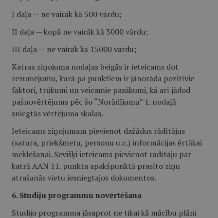
I daļa — ne vairāk kā 500 vārdu;
II daļa — kopā ne vairāk kā 3000 vārdu;
III daļa — ne vairāk kā 15000 vārdu;
Katras ziņojuma nodaļas beigās ir ieteicams dot
rezumējumu, kurā pa punktiem ir jānorāda pozitīvie
faktori, trūkumi un veicamie pasākumi, kā arī jādod
pašnovērtējums pēc šo “Norādījumu” 1. nodaļā
sniegtās vērtējuma skalas.
Ieteicams ziņojumam pievienot dažādus rādītājus
(satura, priekšmetu, personu u.c.) informācijas ērtākai
meklēšanai. Sevišķi ieteicams pievienot rādītāju par
katrā AAN 11. punkta apakšpunktā prasīto ziņu
atrašanās vietu iesniegtajos dokumentos.
6. Studiju programmu novērtēšana
Studiju programma jāsaprot ne tikai kā mācību plāni