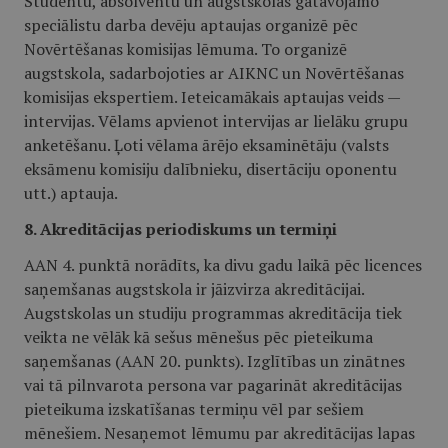
Studentu, absolventu un augstskolas gatavojamo
speciālistu darba devēju aptaujas organizē pēc
Novērtēšanas komisijas lēmuma. To organizē
augstskola, sadarbojoties ar AIKNC un Novērtēšanas
komisijas ekspertiem. Ieteicamākais aptaujas veids —
intervijas. Vēlams apvienot intervijas ar lielāku grupu
anketēšanu. Ļoti vēlama ārējo eksaminētāju (valsts
eksāmenu komisiju dalībnieku, disertāciju oponentu
utt.) aptauja.
8. Akreditācijas periodiskums un termiņi
AAN 4. punktā norādīts, ka divu gadu laikā pēc licences
saņemšanas augstskola ir jāizvirza akreditācijai.
Augstskolas un studiju programmas akreditācija tiek
veikta ne vēlāk kā sešus mēnešus pēc pieteikuma
saņemšanas (AAN 20. punkts). Izglītības un zinātnes
vai tā pilnvarota persona var pagarināt akreditācijas
pieteikuma izskatīšanas termiņu vēl par sešiem
mēnešiem. Nesaņemot lēmumu par akreditācijas lapas