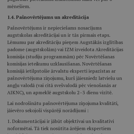
mēnešiem.
1.4. Pašnovērtējums un akreditācija
Pašnovērtējums ir nepieciešams nosacījums
augstskolas akreditācijai un ir tās pirmais etaps.
Lēmumu par akreditāciju pieņem Augstākās izglītības
padome (augstskolām) vai IZM izveidota Akreditācijas
komisija (studiju programmām) pēc Novērtēšanas
komisijas ieteikumu uzklausīšanas. Novērtēšanas
komisijā ietilpstošie ārvalstu eksperti iepazīstas ar
pašnovērtējuma ziņojumu, kurš jāiesniedz latviešu un
angļu valodā (vai citā svešvalodā pēc vienošanās ar
AIKNC), un apmeklē augstskolu 2–3 dienu vizītē.
Lai nodrošinātu pašnovērtējuma ziņojuma kvalitāti,
jāievēro sekojoši vispārēji norādījumi :
1. Dokumentācijai ir jābūt objektīvai un kvalitatīvi
noformētai. Tā tiek nosūtīta ārējiem ekspertiem