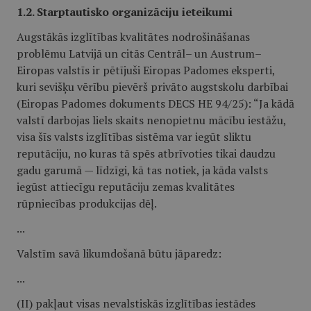
1.2. Starptautisko organizāciju ieteikumi
Augstākās izglītības kvalitātes nodrošināšanas
problēmu Latvijā un citās Centrāl– un Austrum–
Eiropas valstīs ir pētījuši Eiropas Padomes eksperti,
kuri sevišķu vērību pievērš privāto augstskolu darbībai
(Eiropas Padomes dokuments DECS HE 94/25): “Ja kādā
valstī darbojas liels skaits nenopietnu mācību iestāžu,
visa šīs valsts izglītības sistēma var iegūt sliktu
reputāciju, no kuras tā spēs atbrīvoties tikai daudzu
gadu garumā — līdzīgi, kā tas notiek, ja kāda valsts
iegūst attiecīgu reputāciju zemas kvalitātes
rūpniecības produkcijas dēļ.
...
Valstīm savā likumdošanā būtu jāparedz:
...
(II) pakļaut visas nevalstiskās izglītības iestādes