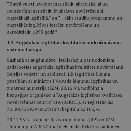
“Katrā valstī izveidot institūciju akreditācijai un
neatkarīgu institūciju kvalitātes novērtēšanai
augstākajā izglītībā.” un “... sākt studiju programmu un
augstākās izglītības iestāžu novērtēšanu un
akreditāciju 1995.gadā.”
1.3. Augstākās izglītības kvalitātes nodrošināšanas
sistēma Latvijā
Saskaņā ar augšminēto “Deklarāciju par nodomiem
sadarboties augstākās izglītības kvalitātes novērtēšanā
Baltijas valstīs” un atbilstoši LR Izglītības likuma
prasībām ar ministra J.Vaivada lēmumu Izglītības un
zinātnes ministrija (IZM) 28.12.94. nodibināja
bezpeļņas organizāciju “Augstākās izglītības kvalitātes
novērtēšanas centrs” SIA (AIKNC), ar reģistrācijas
Nr.000323939 un statūtu kapitālu Ls 100,—.
29.12.95. saskaņā ar Rektoru padomes (RP) un IZM
lēmumu par AIKNC īpašniekiem kā Rektoru padomes