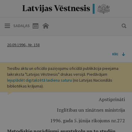
SADAĻAS
20.09.1996., Nr. 158
RĪKI
Tiesību aktu un oficiālo paziņojumu oficiālā publikācija pieejama
laikraksta "Latvijas Vēstnesis" drukas versijā. Piedāvājam
lejuplādēt digitalizētā laidiena saturu
(no Latvijas Nacionālās
bibliotēkas krājuma).
Apstiprināti
Izglītības un zinātnes ministrija
1996. gada 5. jūnija rīkojums nr.272
Metodiskie norādījumi augstskolu un to studiju