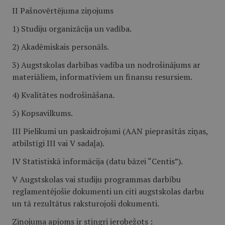
II Pašnovērtējuma ziņojums
1) Studiju organizācija un vadība.
2) Akadēmiskais personāls.
3) Augstskolas darbības vadība un nodrošinājums ar
materiāliem, informatīviem un finansu resursiem.
4) Kvalitātes nodrošināšana.
5) Kopsavilkums.
III Pielikumi un paskaidrojumi (AAN pieprasītās ziņas,
atbilstīgi III vai V sadaļa).
IV Statistiskā informācija (datu bāzei “Centis”).
V Augstskolas vai studiju programmas darbību
reglamentējošie dokumenti un citi augstskolas darbu
un tā rezultātus raksturojoši dokumenti.
Ziņojuma apjoms ir stingri ierobežots :