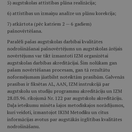
5) augstskolas attīstības plāna realizācija;
6) attīstības un izmaiņu analīze un plānu korekcija;
7) atkārtota (pēc katriem 2 — 6 gadiem)
pašnovērtēšana.
Paralēli pašas augstskolas darbībai kvalitātes
nodrošināšanai pašnovērtējums un augstskolas ārējais
novērtējums var tikt izmantoti IZM organizētai
augstskolas darbības akreditācijai. Šim nolūkam gan
pašam novērtēšanas procesam, gan tā rezultātu
noformējumam jāatbilst noteiktām prasībām. Galvenās
prasības ir fiksētas AL, AAN, IZM instrukcijā par
augstskolu un studiju programmu akreditāciju un IZM
28.03.96. rīkojumā Nr. 122 par augstskolu akreditāciju.
Daļa ieteikumu minēta šajos metodiskajos norādījumos,
kuri veidoti, izmantojot IKIM Metodiku un citus
informācijas avotus par augstākās izglītības kvalitātes
nodrošināšanu.