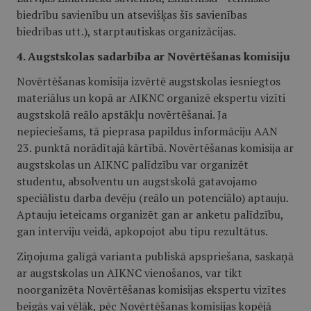
biedrību savienību un atsevišķas šīs savienības
biedrības utt.), starptautiskas organizācijas.
4. Augstskolas sadarbība ar Novērtēšanas komisiju
Novērtēšanas komisija izvērtē augstskolas iesniegtos
materiālus un kopā ar AIKNC organizē ekspertu vizīti
augstskolā reālo apstākļu novērtēšanai. Ja
nepieciešams, tā pieprasa papildus informāciju AAN
23. punktā norādītajā kārtībā. Novērtēšanas komisija ar
augstskolas un AIKNC palīdzību var organizēt
studentu, absolventu un augstskolā gatavojamo
speciālistu darba devēju (reālo un potenciālo) aptauju.
Aptauju ieteicams organizēt gan ar anketu palīdzību,
gan interviju veidā, apkopojot abu tipu rezultātus.
Ziņojuma galīgā varianta publiskā apspriešana, saskaņā
ar augstskolas un AIKNC vienošanos, var tikt
noorganizēta Novērtēšanas komisijas ekspertu vizītes
beigās vai vēlāk, pēc Novērtēšanas komisijas kopējā