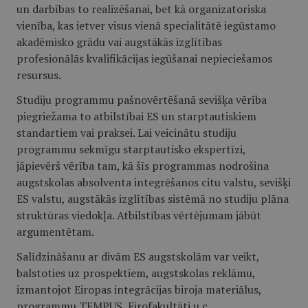
un darbības to realizēšanai, bet kā organizatoriska
vienība, kas ietver visus vienā specialitātē iegūstamo
akadēmisko grādu vai augstākās izglītības
profesionālās kvalifikācijas iegūšanai nepieciešamos
resursus.
Studiju programmu pašnovērtēšanā sevišķa vērība
piegriežama to atbilstībai ES un starptautiskiem
standartiem vai praksei. Lai veicinātu studiju
programmu sekmīgu starptautisko ekspertīzi,
jāpievērš vērība tam, kā šīs programmas nodrošina
augstskolas absolventa integrēšanos citu valstu, sevišķi
ES valstu, augstākās izglītības sistēmā no studiju plāna
struktūras viedokļa. Atbilstības vērtējumam jābūt
argumentētam.
Salīdzināšanu ar divām ES augstskolām var veikt,
balstoties uz prospektiem, augstskolas reklāmu,
izmantojot Eiropas integrācijas biroja materiālus,
programmu TEMPUS, Eirofakultāti u.c.