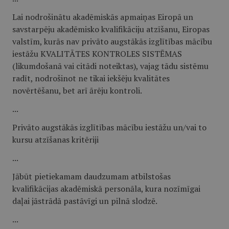
Lai nodrošinātu akadēmiskās apmaiņas Eiropā un
savstarpēju akadēmisko kvalifikāciju atzīšanu, Eiropas
valstīm, kurās nav privāto augstākās izglītības mācību
iestāžu KVALITĀTES KONTROLES SISTĒMAS
(likumdošanā vai citādi noteiktas), vajag tādu sistēmu
radīt, nodrošinot ne tikai iekšēju kvalitātes
novērtēšanu, bet arī ārēju kontroli.
...
Privāto augstākās izglītības mācību iestāžu un/vai to
kursu atzīšanas kritēriji
...
Jābūt pietiekamam daudzumam atbilstošas
kvalifikācijas akadēmiskā personāla, kura nozīmīgai
daļai jāstrādā pastāvīgi un pilnā slodzē.
...