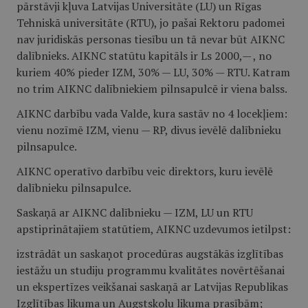
pārstāvji kļuva Latvijas Universitāte (LU) un Rīgas
Tehniskā universitāte (RTU), jo pašai Rektoru padomei
nav juridiskās personas tiesību un tā nevar būt AIKNC
dalībnieks. AIKNC statūtu kapitāls ir Ls 2000,— , no
kuriem 40% pieder IZM, 30% — LU, 30% — RTU. Katram
no trim AIKNC dalībniekiem pilnsapulcē ir viena balss.
AIKNC darbību vada Valde, kura sastāv no 4 locekļiem:
vienu nozīmē IZM, vienu — RP, divus ievēlē dalībnieku
pilnsapulce.
AIKNC operatīvo darbību veic direktors, kuru ievēlē
dalībnieku pilnsapulce.
Saskaņā ar AIKNC dalībnieku — IZM, LU un RTU
apstiprinātajiem statūtiem, AIKNC uzdevumos ietilpst:
izstrādāt un saskaņot procedūras augstākās izglītības
iestāžu un studiju programmu kvalitātes novērtēšanai
un ekspertīzes veikšanai saskaņā ar Latvijas Republikas
Izglītības likuma un Augstskolu likuma prasībām;