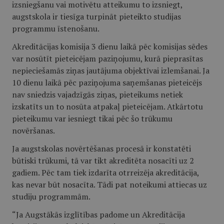
izsniegšanu vai motivētu atteikumu to izsniegt,
augstskola ir tiesīga turpināt pieteikto studijas
programmu īstenošanu.
Akreditācijas komisija 3 dienu laikā pēc komisijas sēdes
var nosūtīt pieteicējam paziņojumu, kurā pieprasītas
nepieciešamās ziņas jautājuma objektīvai izlemšanai. Ja
10 dienu laikā pēc paziņojuma saņemšanas pieteicējs
nav sniedzis vajadzīgās ziņas, pieteikums netiek
izskatīts un to nosūta atpakaļ pieteicējam. Atkārtotu
pieteikumu var iesniegt tikai pēc šo trūkumu
novēršanas.
Ja augstskolas novērtēšanas procesā ir konstatēti
būtiski trūkumi, tā var tikt akreditēta nosacīti uz 2
gadiem. Pēc tam tiek izdarīta otrreizēja akreditācija,
kas nevar būt nosacīta. Tādi pat noteikumi attiecas uz
studiju programmām.
“Ja Augstākās izglītības padome un Akreditācija