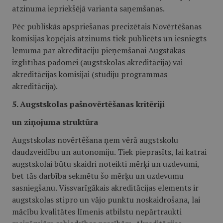
atzinuma iepriekšējā varianta saņemšanas.
Pēc publiskās apspriešanas precizētais Novērtēšanas
komisijas kopējais atzinums tiek publicēts un iesniegts
lēmuma par akreditāciju pieņemšanai Augstākās
izglītības padomei (augstskolas akreditācija) vai
akreditācijas komisijai (studiju programmas
akreditācija).
5. Augstskolas pašnovērtēšanas kritēriji
un ziņojuma struktūra
Augstskolas novērtēšana ņem vērā augstskolu
daudzveidību un autonomiju. Tiek pieprasīts, lai katrai
augstskolai būtu skaidri noteikti mērķi un uzdevumi,
bet tās darbība sekmētu šo mērķu un uzdevumu
sasniegšanu. Vissvarīgākais akreditācijas elements ir
augstskolas stipro un vājo punktu noskaidrošana, lai
mācību kvalitātes līmenis atbilstu nepārtraukti